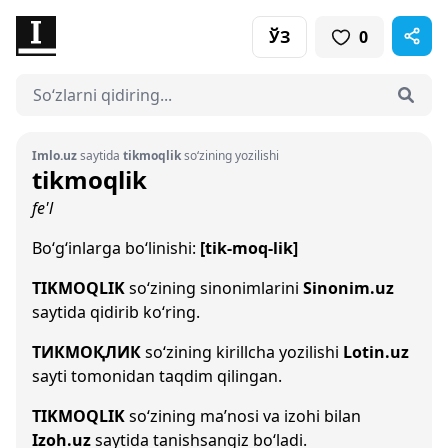
ЎЗ
0
Imlo.uz
saytida
tikmoqlik
so‘zining yozilishi
tikmoqlik
fe'l
Bo‘g‘inlarga bo‘linishi:
[tik-moq-lik]
TIKMOQLIK
so‘zining sinonimlarini
Sinonim.uz
saytida qidirib ko‘ring.
ТИКМОҚЛИК
so‘zining kirillcha yozilishi
Lotin.uz
sayti tomonidan taqdim qilingan.
TIKMOQLIK
so‘zining ma’nosi va izohi bilan
Izoh.uz
saytida tanishsangiz bo‘ladi.