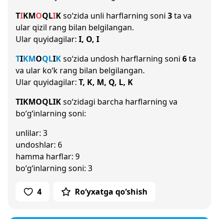
T
I
K
M
O
Q
L
I
K
so‘zida unli harflarning soni
3
ta va
ular qizil rang bilan belgilangan.
Ular quyidagilar:
I, O, I
T
I
K
M
O
Q
L
I
K
so‘zida undosh harflarning soni
6
ta
va ular ko‘k rang bilan belgilangan.
Ular quyidagilar:
T, K, M, Q, L, K
TIKMOQLIK
so‘zidagi barcha harflarning va
bo‘g‘inlarning soni:
unlilar: 3
undoshlar: 6
hamma harflar: 9
bo‘g‘inlarning soni: 3
4
Ro‘yxatga qo‘shish