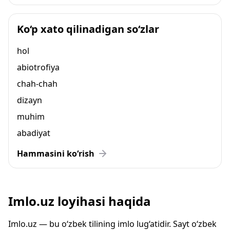
Ko‘p xato qilinadigan so‘zlar
hol
abiotrofiya
chah-chah
dizayn
muhim
abadiyat
Hammasini ko‘rish
Imlo.uz loyihasi haqida
Imlo.uz — bu o‘zbek tilining imlo lug‘atidir. Sayt o‘zbek