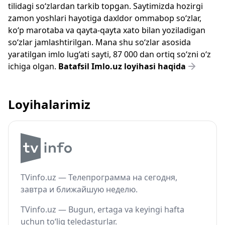
tilidagi so‘zlardan tarkib topgan. Saytimizda hozirgi
zamon yoshlari hayotiga daxldor ommabop so‘zlar,
ko‘p marotaba va qayta-qayta xato bilan yoziladigan
so‘zlar jamlashtirilgan. Mana shu so‘zlar asosida
yaratilgan imlo lug‘ati sayti, 87 000 dan ortiq so‘zni o‘z
ichiga olgan.
Batafsil Imlo.uz loyihasi haqida
Loyihalarimiz
TVinfo.uz — Телепрограмма на сегодня,
завтра и ближайшую неделю.
TVinfo.uz — Bugun, ertaga va keyingi hafta
uchun to‘liq teledasturlar.