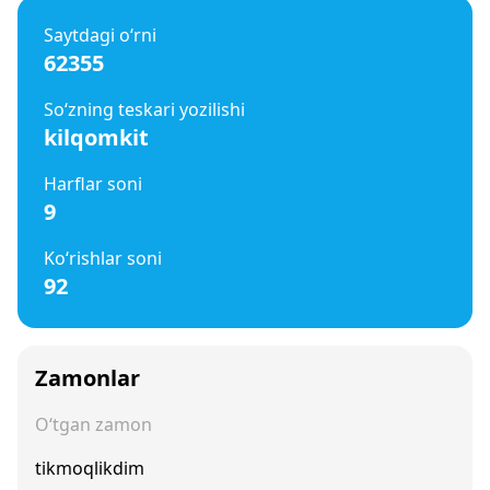
Saytdagi o‘rni
62355
So‘zning teskari yozilishi
kilqomkit
Harflar soni
9
Ko‘rishlar soni
92
Zamonlar
O‘tgan zamon
tikmoqlikdim