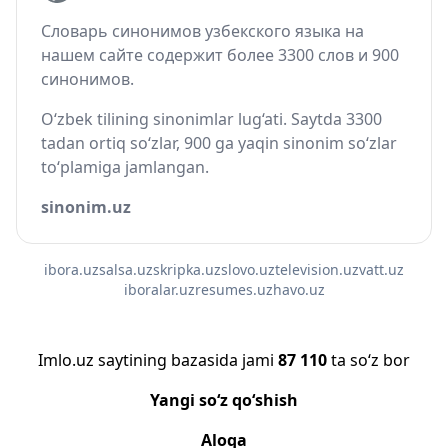
Словарь синонимов узбекского языка на
нашем сайте содержит более 3300 слов и 900
синонимов.
O‘zbek tilining sinonimlar lug‘ati. Saytda 3300
tadan ortiq so‘zlar, 900 ga yaqin sinonim so‘zlar
to‘plamiga jamlangan.
sinonim.uz
ibora.uz
salsa.uz
skripka.uz
slovo.uz
television.uz
vatt.uz
iboralar.uz
resumes.uz
havo.uz
Imlo.uz saytining bazasida jami
87 110
ta so‘z bor
Yangi so‘z qo‘shish
Aloqa