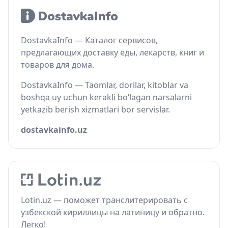
DostavkaInfo — Каталог сервисов,
предлагающих доставку еды, лекарств, книг и
товаров для дома.
DostavkaInfo — Taomlar, dorilar, kitoblar va
boshqa uy uchun kerakli bo‘lagan narsalarni
yetkazib berish xizmatlari bor servislar.
dostavkainfo.uz
Lotin.uz — поможет транслитерировать с
узбекской кириллицы на латиницу и обратно.
Легко!