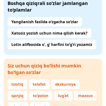
Boshqa qiziqrali so‘zlar jamlangan
to‘plamlar
Yangilanish faslida o‘zgacha so‘zlar
Xatosiz yozish uchun nima qilish kerak?
Lotin alifbosida o‘, g‘ harfini to‘g‘ri yozamiz
Siz uchun qiziq bo‘lishi mumkin
bo‘lgan so‘zlar
timtiq
talafot
ekskursiya
qanjiq
to‘polon
lug‘at
maxsus