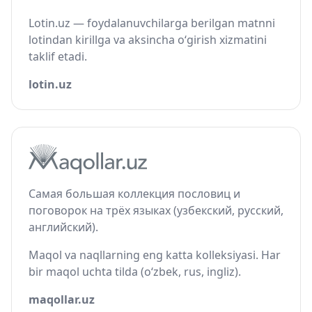
Lotin.uz — foydalanuvchilarga berilgan matnni
lotindan kirillga va aksincha o‘girish xizmatini
taklif etadi.
lotin.uz
Самая большая коллекция пословиц и
поговорок на трёх языках (узбекский, русский,
английский).
Maqol va naqllarning eng katta kolleksiyasi. Har
bir maqol uchta tilda (o‘zbek, rus, ingliz).
maqollar.uz