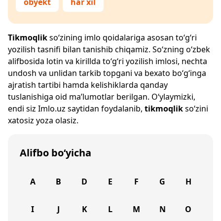
obyekt
har xil
Tikmoqlik
so‘zining imlo qoidalariga asosan to‘g‘ri
yozilish tasnifi bilan tanishib chiqamiz. So‘zning o‘zbek
alifbosida lotin va kirillda to‘g‘ri yozilish imlosi, nechta
undosh va unlidan tarkib topgani va bexato bo‘g‘inga
ajratish tartibi hamda kelishiklarda qanday
tuslanishiga oid ma’lumotlar berilgan. O‘ylaymizki,
endi siz
Imlo.uz
saytidan foydalanib,
tikmoqlik
so‘zini
xatosiz yoza olasiz.
Alifbo bo‘yicha
A
B
D
E
F
G
H
I
J
K
L
M
N
O