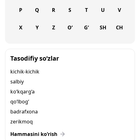
P
Q
R
S
T
U
V
X
Y
Z
O‘
G‘
SH
CH
Tasodifiy so‘zlar
kichik-kichik
salbiy
ko‘kqarg‘a
qo‘lbog‘
badrafxona
zerikmoq
Hammasini ko‘rish