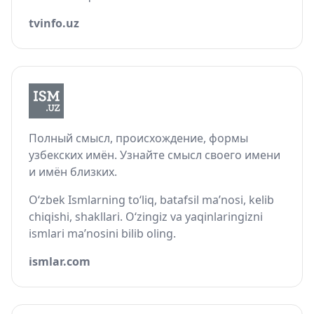
tvinfo.uz
Полный смысл, происхождение, формы
узбекских имён. Узнайте смысл своего имени
и имён близких.
O‘zbek Ismlarning to‘liq, batafsil ma’nosi, kelib
chiqishi, shakllari. O‘zingiz va yaqinlaringizni
ismlari ma’nosini bilib oling.
ismlar.com