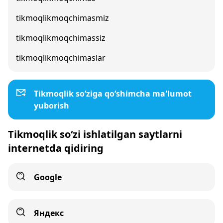
tikmoqlikmoqchimasmiz
tikmoqlikmoqchimassiz
tikmoqlikmoqchimaslar
Tikmoqlik so‘ziga qo‘shimcha ma'lumot
yuborish
Tikmoqlik so‘zi ishlatilgan saytlarni
internetda qidiring
Google
Яндекс