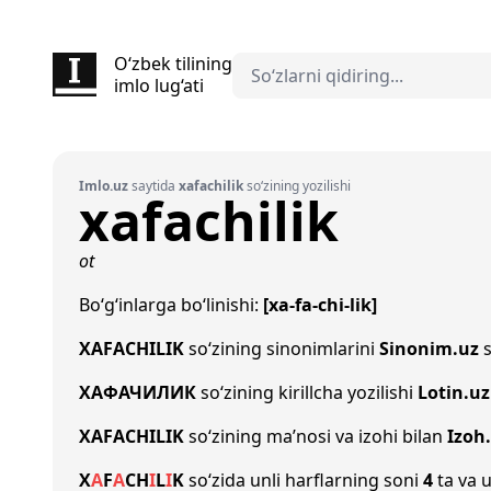
O‘zbek tilining
imlo lug‘ati
Imlo.uz
saytida
xafachilik
so‘zining yozilishi
xafachilik
ot
Bo‘g‘inlarga bo‘linishi:
[xa-fa-chi-lik]
XAFACHILIK
so‘zining sinonimlarini
Sinonim.uz
s
ХАФАЧИЛИК
so‘zining kirillcha yozilishi
Lotin.uz
XAFACHILIK
so‘zining ma’nosi va izohi bilan
Izoh
X
A
F
A
CH
I
L
I
K
so‘zida unli harflarning soni
4
ta va u