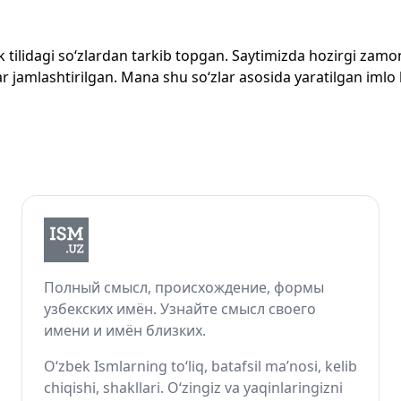
zbek tilidagi so‘zlardan tarkib topgan. Saytimizda hozirgi za
 jamlashtirilgan. Mana shu so‘zlar asosida yaratilgan imlo lug
Полный смысл, происхождение, формы
узбекских имён. Узнайте смысл своего
имени и имён близких.
O‘zbek Ismlarning to‘liq, batafsil ma’nosi, kelib
chiqishi, shakllari. O‘zingiz va yaqinlaringizni