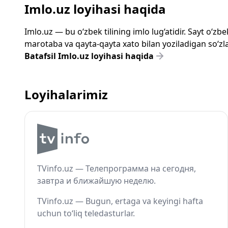
Imlo.uz loyihasi haqida
Imlo.uz — bu o‘zbek tilining imlo lug‘atidir. Sayt o‘
marotaba va qayta-qayta xato bilan yoziladigan so‘zlar
Batafsil Imlo.uz loyihasi haqida
Loyihalarimiz
TVinfo.uz — Телепрограмма на сегодня,
завтра и ближайшую неделю.
TVinfo.uz — Bugun, ertaga va keyingi hafta
uchun to‘liq teledasturlar.