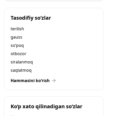
Tasodifiy so‘zlar
terilish
gauss
so‘poq
otbozor
siralanmoq
saqlatmoq
Hammasini ko‘rish
Ko‘p xato qilinadigan so‘zlar