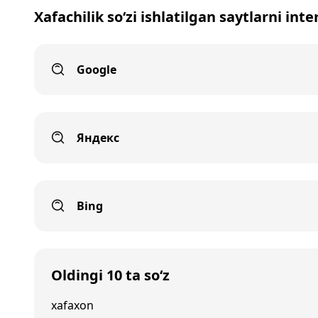
Xafachilik so‘zi ishlatilgan saytlarni int
Google
Яндекс
Bing
Oldingi 10 ta so‘z
xafaxon