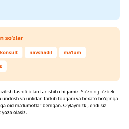
n so‘zlar
skonsult
navshadil
ma’lum
s
zilish tasnifi bilan tanishib chiqamiz. So‘zning o‘zbek
echta undosh va unlidan tarkib topgani va bexato bo‘g‘inga
ga oid ma’lumotlar berilgan. O‘ylaymizki, endi siz
z yoza olasiz.