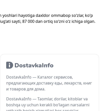
mon yoshlari hayotiga daxldor ommabop so‘zlar, ko‘p
‘ati sayti, 87 000 dan ortiq so‘zni o‘z ichiga olgan.
DostavkaInfo — Каталог сервисов,
предлагающих доставку еды, лекарств, книг
и товаров для дома.
DostavkaInfo — Taomlar, dorilar, kitoblar va
boshqa uy uchun kerakli bo‘lagan narsalarni
yetkazib berish xizmatlari bor servislar.