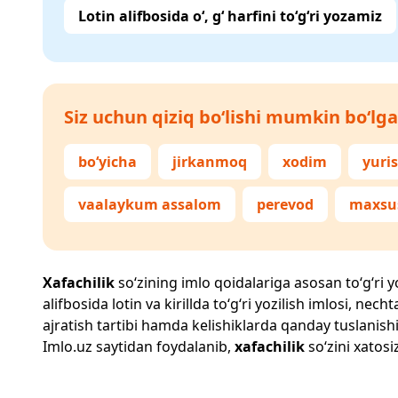
Lotin alifbosida o‘, g‘ harfini to‘g‘ri yozamiz
Siz uchun qiziq bo‘lishi mumkin bo‘lga
bo‘yicha
jirkanmoq
xodim
yuri
vaalaykum assalom
perevod
maxsu
Xafachilik
so‘zining imlo qoidalariga asosan to‘g‘ri yo
alifbosida lotin va kirillda to‘g‘ri yozilish imlosi, n
ajratish tartibi hamda kelishiklarda qanday tuslanishi
Imlo.uz
saytidan foydalanib,
xafachilik
so‘zini xatosi