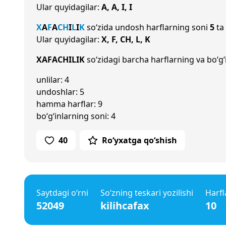
Ular quyidagilar:
A, A, I, I
X
A
F
A
CH
I
L
I
K
so‘zida undosh harflarning soni
5
ta 
Ular quyidagilar:
X, F, CH, L, K
XAFACHILIK
so‘zidagi barcha harflarning va bo‘g‘
unlilar: 4
undoshlar: 5
hamma harflar: 9
bo‘g‘inlarning soni: 4
40
Ro‘yxatga qo‘shish
Saytdagi o‘rni
So‘zning teskari yozilishi
Harfl
52049
kilihcafax
10