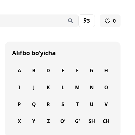
ЎЗ
0
Alifbo bo‘yicha
A
B
D
E
F
G
H
I
J
K
L
M
N
O
P
Q
R
S
T
U
V
X
Y
Z
O‘
G‘
SH
CH