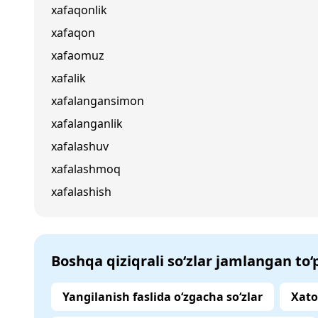
xafaqonlik
xafaqon
xafaomuz
xafalik
xafalangansimon
xafalanganlik
xafalashuv
xafalashmoq
xafalashish
Boshqa qiziqrali so‘zlar jamlangan to
Yangilanish faslida o‘zgacha so‘zlar
Xato