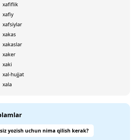
xafiflik
xafiy
xafsiylar
xakas
xakaslar
xaker
xaki
xal-hujjat
xala
‘plamlar
siz yozish uchun nima qilish kerak?