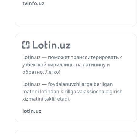
tvinfo.uz
Lotin.uz — поможет транслитерировать с
узбекской кириллицы на латиницу и
обратно. Легко!
Lotin.uz — foydalanuvchilarga berilgan
matnni lotindan kirillga va aksincha o‘girish
xizmatini taklif etadi.
lotin.uz