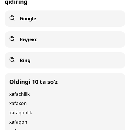
qidiring
Google
Яндекс
Bing
Oldingi 10 ta so‘z
xafachilik
xafaxon
xafaqonlik
xafaqon