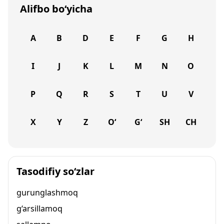
Alifbo bo‘yicha
A
B
D
E
F
G
H
I
J
K
L
M
N
O
P
Q
R
S
T
U
V
X
Y
Z
O‘
G‘
SH
CH
Tasodifiy so‘zlar
gurunglashmoq
g‘arsillamoq