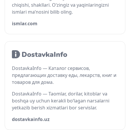
chiqishi, shakllari. O‘zingiz va yaqinlaringizni
ismlari ma’nosini bilib oling.
ismlar.com
DostavkaInfo — Каталог сервисов,
предлагающих доставку еды, лекарств, книг и
товаров для дома.
DostavkaInfo — Taomlar, dorilar, kitoblar va
boshqa uy uchun kerakli bo‘lagan narsalarni
yetkazib berish xizmatlari bor servislar.
dostavkainfo.uz