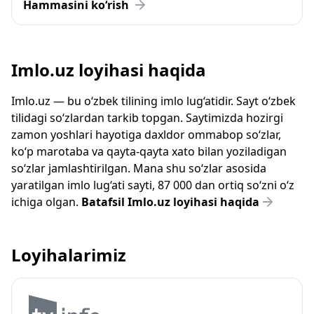
Hammasini ko‘rish
Imlo.uz loyihasi haqida
Imlo.uz — bu o‘zbek tilining imlo lug‘atidir. Sayt o‘zbek
tilidagi so‘zlardan tarkib topgan. Saytimizda hozirgi
zamon yoshlari hayotiga daxldor ommabop so‘zlar,
ko‘p marotaba va qayta-qayta xato bilan yoziladigan
so‘zlar jamlashtirilgan. Mana shu so‘zlar asosida
yaratilgan imlo lug‘ati sayti, 87 000 dan ortiq so‘zni o‘z
ichiga olgan.
Batafsil Imlo.uz loyihasi haqida
Loyihalarimiz