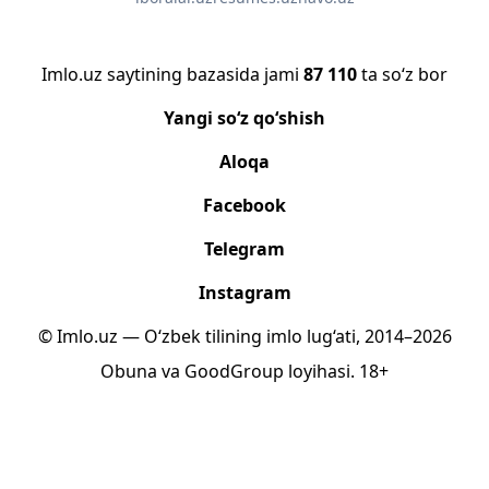
Imlo.uz saytining bazasida jami
87 110
ta so‘z bor
Yangi so‘z qo‘shish
Aloqa
Facebook
Telegram
Instagram
© Imlo.uz — O‘zbek tilining imlo lug‘ati, 2014–2026
Obuna
va
GoodGroup
loyihasi.
18+