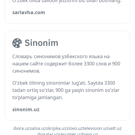
O‘zbek tilida savodli yozishni biz bilan boshlang.
sarlavha.com
Словарь синонимов узбекского языка на
нашем сайте содержит более 3300 слов и 900
синонимов.
O‘zbek tilining sinonimlar lug‘ati. Saytda 3300
tadan ortiq so‘zlar, 900 ga yaqin sinonim so‘zlar
to‘plamiga jamlangan.
sinonim.uz
ibora.uz
salsa.uz
skripka.uz
slovo.uz
television.uz
vatt.uz
iboralar.uz
resumes.uz
havo.uz