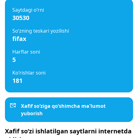
Saytdagi o‘rni
30530
So‘zning teskari yozilishi
fifax
Harflar soni
5
Ko‘rishlar soni
181
Xafif so‘ziga qo‘shimcha ma'lumot
yuborish
Xafif so‘zi ishlatilgan saytlarni internetda