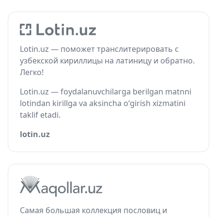
Lotin.uz — поможет транслитерировать с
узбекской кириллицы на латиницу и обратно.
Легко!
Lotin.uz — foydalanuvchilarga berilgan matnni
lotindan kirillga va aksincha o‘girish xizmatini
taklif etadi.
lotin.uz
Самая большая коллекция пословиц и