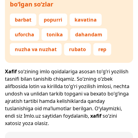
bo‘lgan so‘zlar
barbat
popurri
kavatina
uforcha
tonika
dahandam
nuzha va nuzhat
rubato
rep
Xafif
so‘zining imlo qoidalariga asosan to‘g‘ri yozilish
tasnifi bilan tanishib chiqamiz. So‘zning o‘zbek
alifbosida lotin va kirillda to‘g‘ri yozilish imlosi, nechta
undosh va unlidan tarkib topgani va bexato bo‘g‘inga
ajratish tartibi hamda kelishiklarda qanday
tuslanishiga oid ma’lumotlar berilgan. O‘ylaymizki,
endi siz
Imlo.uz
saytidan foydalanib,
xafif
so‘zini
xatosiz yoza olasiz.