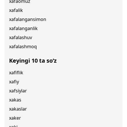
xafaomuz
xafalik
xafalangansimon
xafalanganlik
xafalashuv
xafalashmoq
Keyingi 10 ta so‘z
xafiflik
xafiy
xafsiylar
xakas
xakaslar
xaker