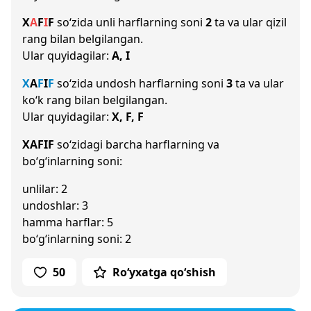
X
A
F
I
F
so‘zida unli harflarning soni
2
ta va ular qizil
rang bilan belgilangan.
Ular quyidagilar:
A, I
X
A
F
I
F
so‘zida undosh harflarning soni
3
ta va ular
ko‘k rang bilan belgilangan.
Ular quyidagilar:
X, F, F
XAFIF
so‘zidagi barcha harflarning va
bo‘g‘inlarning soni:
unlilar: 2
undoshlar: 3
hamma harflar: 5
bo‘g‘inlarning soni: 2
50
Ro‘yxatga qo‘shish