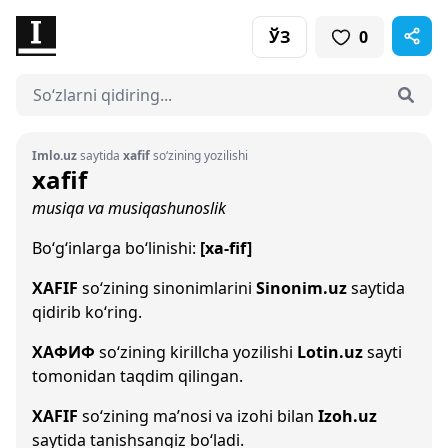
ЎЗ
0
Imlo.uz
saytida
xafif
so‘zining yozilishi
xafif
musiqa va musiqashunoslik
Bo‘g‘inlarga bo‘linishi:
[xa-fif]
XAFIF
so‘zining sinonimlarini
Sinonim.uz
saytida
qidirib ko‘ring.
ХАФИФ
so‘zining kirillcha yozilishi
Lotin.uz
sayti
tomonidan taqdim qilingan.
XAFIF
so‘zining ma’nosi va izohi bilan
Izoh.uz
saytida tanishsangiz bo‘ladi.