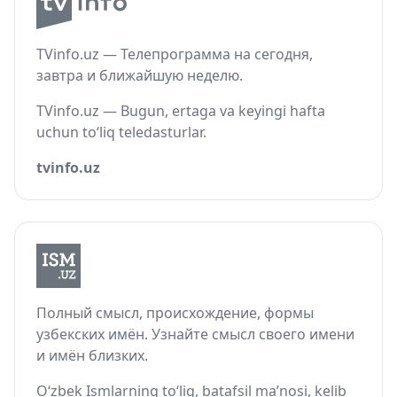
TVinfo.uz — Телепрограмма на сегодня,
завтра и ближайшую неделю.
TVinfo.uz — Bugun, ertaga va keyingi hafta
uchun to‘liq teledasturlar.
tvinfo.uz
Полный смысл, происхождение, формы
узбекских имён. Узнайте смысл своего имени
и имён близких.
O‘zbek Ismlarning to‘liq, batafsil ma’nosi, kelib