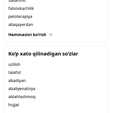
sallamno
falsovkachilik
peloterapiya
allaqayerdan
Hammasini ko‘rish
Ko‘p xato qilinadigan so‘zlar
uzilish
talafot
abadiyan
abaliyenatsiya
ablahlashmoq
hujjat