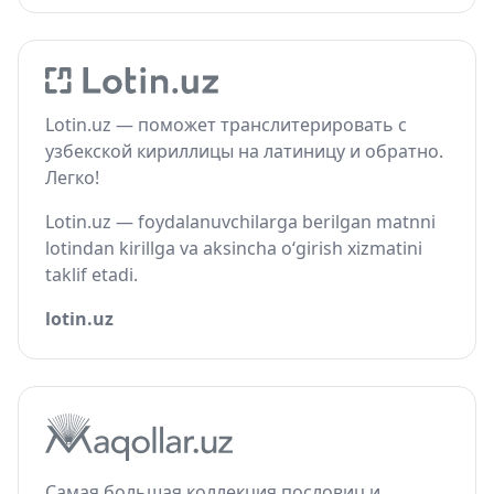
Lotin.uz — поможет транслитерировать с
узбекской кириллицы на латиницу и обратно.
Легко!
Lotin.uz — foydalanuvchilarga berilgan matnni
lotindan kirillga va aksincha o‘girish xizmatini
taklif etadi.
lotin.uz
Самая большая коллекция пословиц и