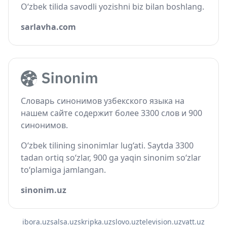
O‘zbek tilida savodli yozishni biz bilan boshlang.
sarlavha.com
Словарь синонимов узбекского языка на
нашем сайте содержит более 3300 слов и 900
синонимов.
O‘zbek tilining sinonimlar lug‘ati. Saytda 3300
tadan ortiq so‘zlar, 900 ga yaqin sinonim so‘zlar
to‘plamiga jamlangan.
sinonim.uz
ibora.uz
salsa.uz
skripka.uz
slovo.uz
television.uz
vatt.uz