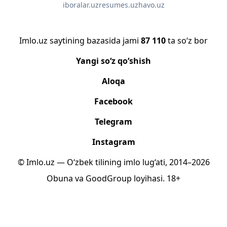
iboralar.uz
resumes.uz
havo.uz
Imlo.uz saytining bazasida jami
87 110
ta so‘z bor
Yangi so‘z qo‘shish
Aloqa
Facebook
Telegram
Instagram
© Imlo.uz — O‘zbek tilining imlo lug‘ati, 2014–2026
Obuna
va
GoodGroup
loyihasi.
18+