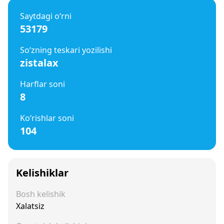
Saytdagi o‘rni
53179
So‘zning teskari yozilishi
zistalax
Harflar soni
8
Ko‘rishlar soni
104
Kelishiklar
Bosh kelishik
Xalatsiz