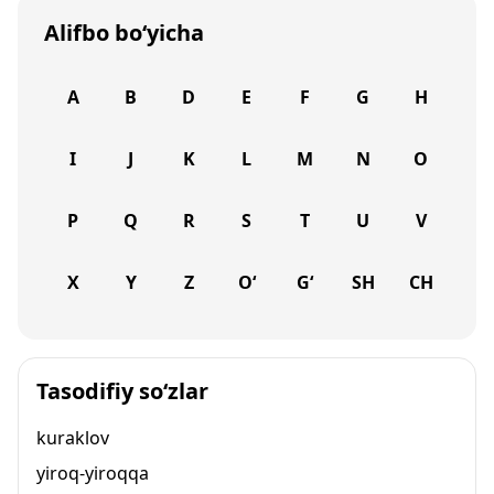
Alifbo bo‘yicha
A
B
D
E
F
G
H
I
J
K
L
M
N
O
P
Q
R
S
T
U
V
X
Y
Z
O‘
G‘
SH
CH
Tasodifiy so‘zlar
kuraklov
yiroq-yiroqqa