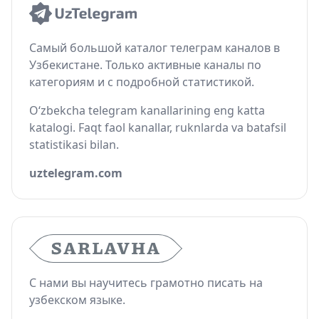
Самый большой каталог телеграм каналов в
Узбекистане. Только активные каналы по
категориям и с подробной статистикой.
O‘zbekcha telegram kanallarining eng katta
katalogi. Faqt faol kanallar, ruknlarda va batafsil
statistikasi bilan.
uztelegram.com
С нами вы научитесь грамотно писать на
узбекском языке.