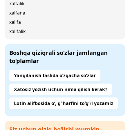
xalfalik
xalfana
xalifa
xalifalik
Boshqa qiziqrali so‘zlar jamlangan
to‘plamlar
Yangilanish faslida o‘zgacha so‘zlar
Xatosiz yozish uchun nima qilish kerak?
Lotin alifbosida o‘, g‘ harfini to‘g‘ri yozamiz
Siz uchun qiziq bo‘lishi mumkin