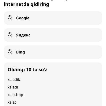
internetda qidiring
Google
Яндекс
Bing
Oldingi 10 ta so‘z
xalatlik
xalatli
xalatbop
xalat