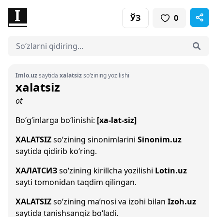
ЎЗ
0
Imlo.uz
saytida
xalatsiz
so‘zining yozilishi
xalatsiz
ot
Bo‘g‘inlarga bo‘linishi:
[xa-lat-siz]
XALATSIZ
so‘zining sinonimlarini
Sinonim.uz
saytida qidirib ko‘ring.
ХАЛАТСИЗ
so‘zining kirillcha yozilishi
Lotin.uz
sayti tomonidan taqdim qilingan.
XALATSIZ
so‘zining ma’nosi va izohi bilan
Izoh.uz
saytida tanishsangiz bo‘ladi.