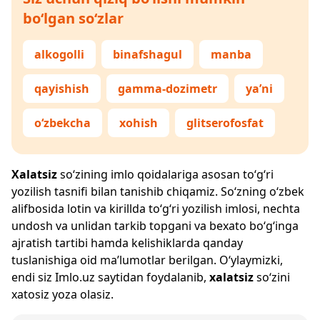
bo‘lgan so‘zlar
alkogolli
binafshagul
manba
qayishish
gamma-dozimetr
ya’ni
o‘zbekcha
xohish
glitserofosfat
Xalatsiz
so‘zining imlo qoidalariga asosan to‘g‘ri
yozilish tasnifi bilan tanishib chiqamiz. So‘zning o‘zbek
alifbosida lotin va kirillda to‘g‘ri yozilish imlosi, nechta
undosh va unlidan tarkib topgani va bexato bo‘g‘inga
ajratish tartibi hamda kelishiklarda qanday
tuslanishiga oid ma’lumotlar berilgan. O‘ylaymizki,
endi siz
Imlo.uz
saytidan foydalanib,
xalatsiz
so‘zini
xatosiz yoza olasiz.