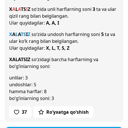
X
A
L
A
T
S
I
Z
so‘zida unli harflarning soni
3
ta va ular
qizil rang bilan belgilangan.
Ular quyidagilar:
A, A, I
X
A
L
A
T
S
I
Z
so‘zida undosh harflarning soni
5
ta va
ular ko‘k rang bilan belgilangan.
Ular quyidagilar:
X, L, T, S, Z
XALATSIZ
so‘zidagi barcha harflarning va
bo‘g‘inlarning soni:
unlilar: 3
undoshlar: 5
hamma harflar: 8
bo‘g‘inlarning soni: 3
37
Ro‘yxatga qo‘shish