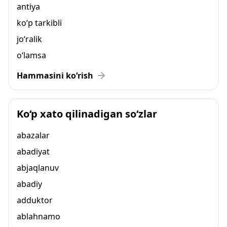
antiya
ko‘p tarkibli
jo‘ralik
o‘lamsa
Hammasini ko‘rish
Ko‘p xato qilinadigan so‘zlar
abazalar
abadiyat
abjaqlanuv
abadiy
adduktor
ablahnamo