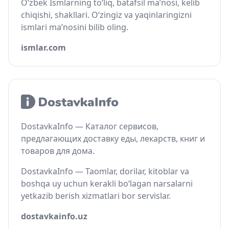
O‘zbek Ismlarning to‘liq, batafsil ma’nosi, kelib
chiqishi, shakllari. O‘zingiz va yaqinlaringizni
ismlari ma’nosini bilib oling.
ismlar.com
DostavkaInfo — Каталог сервисов,
предлагающих доставку еды, лекарств, книг и
товаров для дома.
DostavkaInfo — Taomlar, dorilar, kitoblar va
boshqa uy uchun kerakli bo‘lagan narsalarni
yetkazib berish xizmatlari bor servislar.
dostavkainfo.uz