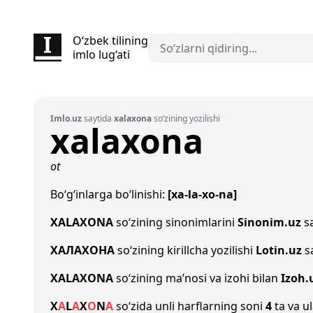
O‘zbek tilining
imlo lug‘ati
Imlo.uz
saytida
xalaxona
so‘zining yozilishi
xalaxona
ot
Bo‘g‘inlarga bo‘linishi:
[xa-la-xo-na]
XALAXONA
so‘zining sinonimlarini
Sinonim.uz
sa
ХАЛАХОНА
so‘zining kirillcha yozilishi
Lotin.uz
sa
XALAXONA
so‘zining ma’nosi va izohi bilan
Izoh.
X
A
L
A
X
O
N
A
so‘zida unli harflarning soni
4
ta va ul