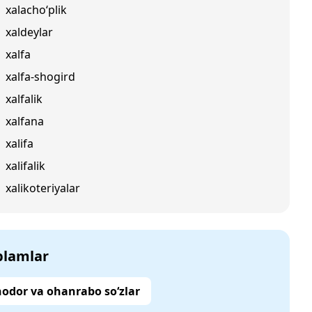
xalacho‘plik
xaldeylar
xalfa
xalfa-shogird
xalfalik
xalfana
xalifa
xalifalik
xalikoteriyalar
‘plamlar
odor va ohanrabo so‘zlar