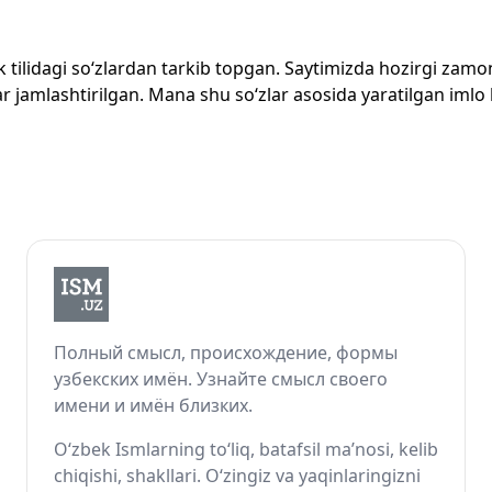
zbek tilidagi so‘zlardan tarkib topgan. Saytimizda hozirgi za
 jamlashtirilgan. Mana shu so‘zlar asosida yaratilgan imlo lug
Полный смысл, происхождение, формы
узбекских имён. Узнайте смысл своего
имени и имён близких.
O‘zbek Ismlarning to‘liq, batafsil ma’nosi, kelib
chiqishi, shakllari. O‘zingiz va yaqinlaringizni