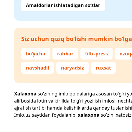
Amaldorlar ishlatadigan so‘zlar
Siz uchun qiziq bo‘lishi mumkin bo‘lga
bo‘yicha
rahbar
filtr-press
ozuq
navshadil
naryadsiz
ruxsat
Xalaxona
so‘zining imlo qoidalariga asosan to‘g‘ri yo
alifbosida lotin va kirillda to‘g‘ri yozilish imlosi, n
ajratish tartibi hamda kelishiklarda qanday tuslanishi
Imlo.uz
saytidan foydalanib,
xalaxona
so‘zini xatosiz