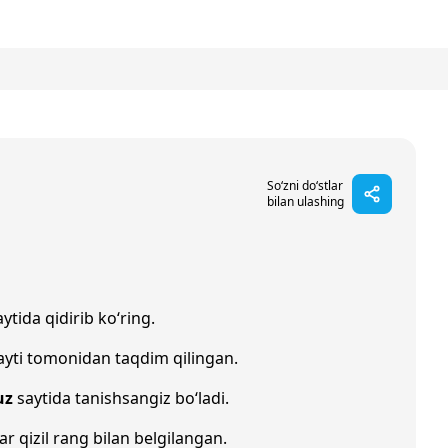
So‘zni do‘stlar
bilan ulashing
ytida qidirib ko‘ring.
yti tomonidan taqdim qilingan.
uz
saytida tanishsangiz bo‘ladi.
ar qizil rang bilan belgilangan.