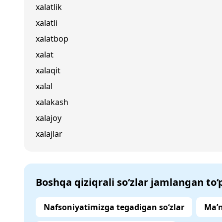
xalatlik
xalatli
xalatbop
xalat
xalaqit
xalal
xalakash
xalajoy
xalajlar
Boshqa qiziqrali so‘zlar jamlangan to
Nafsoniyatimizga tegadigan so‘zlar
Ma’n