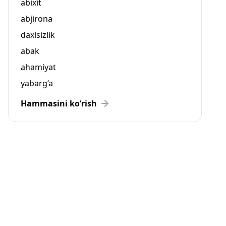
abixit
abjirona
daxlsizlik
abak
ahamiyat
yabarg‘a
Hammasini ko‘rish