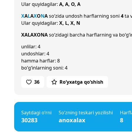
Ular quyidagilar:
A, A, O, A
X
A
L
A
X
O
N
A
so‘zida undosh harflarning soni
4
ta 
Ular quyidagilar:
X, L, X, N
XALAXONA
so‘zidagi barcha harflarning va bo‘g‘i
unlilar: 4
undoshlar: 4
hamma harflar: 8
bo‘g‘inlarning soni: 4
36
Ro‘yxatga qo‘shish
Saytdagi o‘rni
So‘zning teskari yozilishi
Harfl
30283
anoxalax
8