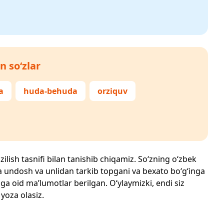
n so‘zlar
a
huda-behuda
orziquv
zilish tasnifi bilan tanishib chiqamiz. So‘zning o‘zbek
echta undosh va unlidan tarkib topgani va bexato bo‘g‘inga
ga oid ma’lumotlar berilgan. O‘ylaymizki, endi siz
 yoza olasiz.