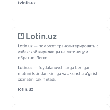
tvinfo.uz
Lotin.uz — поможет транслитерировать с
узбекской кириллицы на латиницу и
обратно. Легко!
Lotin.uz — foydalanuvchilarga berilgan
matnni lotindan kirillga va aksincha o‘girish
xizmatini taklif etadi.
lotin.uz