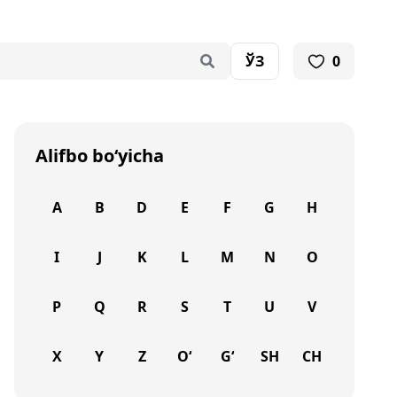
ЎЗ
0
Alifbo bo‘yicha
A
B
D
E
F
G
H
I
J
K
L
M
N
O
P
Q
R
S
T
U
V
X
Y
Z
O‘
G‘
SH
CH