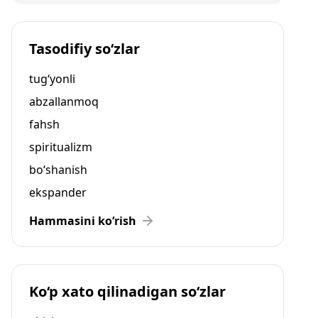
Tasodifiy so‘zlar
tug‘yonli
abzallanmoq
fahsh
spiritualizm
bo‘shanish
ekspander
Hammasini ko‘rish
Ko‘p xato qilinadigan so‘zlar