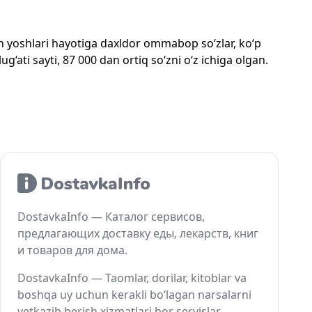
mon yoshlari hayotiga daxldor ommabop so‘zlar, ko‘p
‘ati sayti, 87 000 dan ortiq so‘zni o‘z ichiga olgan.
DostavkaInfo — Каталог сервисов,
предлагающих доставку еды, лекарств, книг
и товаров для дома.
DostavkaInfo — Taomlar, dorilar, kitoblar va
boshqa uy uchun kerakli bo‘lagan narsalarni
yetkazib berish xizmatlari bor servislar.