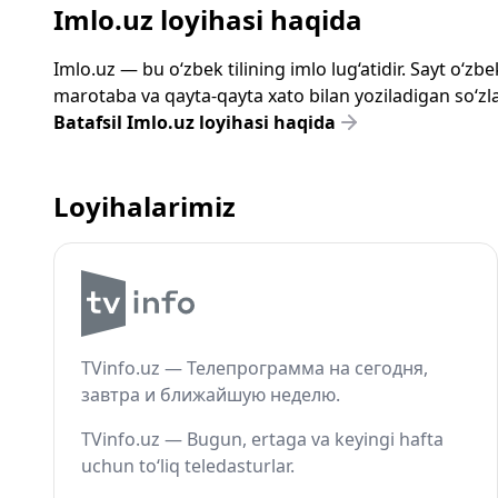
Imlo.uz loyihasi haqida
Imlo.uz — bu o‘zbek tilining imlo lug‘atidir. Sayt o‘
marotaba va qayta-qayta xato bilan yoziladigan so‘zlar
Batafsil Imlo.uz loyihasi haqida
Loyihalarimiz
TVinfo.uz — Телепрограмма на сегодня,
завтра и ближайшую неделю.
TVinfo.uz — Bugun, ertaga va keyingi hafta
uchun to‘liq teledasturlar.