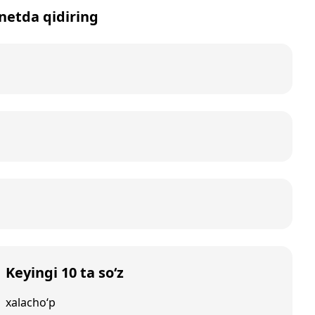
rnetda qidiring
Keyingi 10 ta so‘z
xalacho‘p