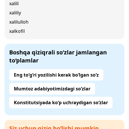
xalili
xaliliy
xalilulloh
xalkofil
Boshqa qiziqrali so‘zlar jamlangan
to‘plamlar
Eng to‘g‘ri yozilishi kerak bo‘lgan so‘z
Mumtoz adabiyotimizdagi so‘zlar
Konstitutsiyada ko‘p uchraydigan so‘zlar
Siz uchun qiziq bo‘lishi mumkin