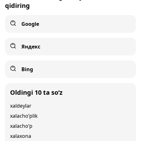
qidiring
Google
Яндекс
Bing
Oldingi 10 ta so‘z
xaldeylar
xalacho‘plik
xalacho‘p
xalaxona