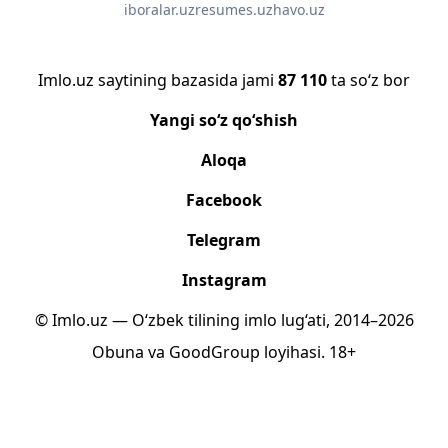
iboralar.uz
resumes.uz
havo.uz
Imlo.uz saytining bazasida jami
87 110
ta so‘z bor
Yangi so‘z qo‘shish
Aloqa
Facebook
Telegram
Instagram
© Imlo.uz — O‘zbek tilining imlo lug‘ati, 2014–2026
Obuna
va
GoodGroup
loyihasi.
18+