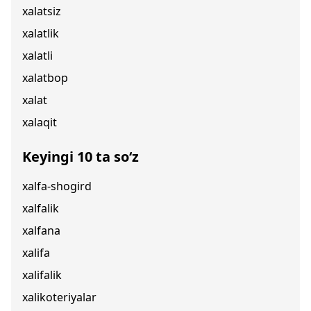
xalatsiz
xalatlik
xalatli
xalatbop
xalat
xalaqit
Keyingi 10 ta so‘z
xalfa-shogird
xalfalik
xalfana
xalifa
xalifalik
xalikoteriyalar