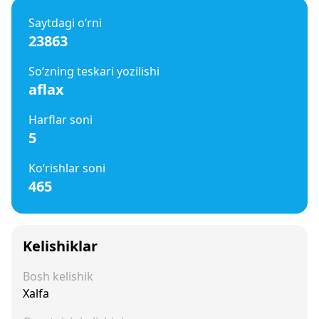
Saytdagi o‘rni
23863
So‘zning teskari yozilishi
aflax
Harflar soni
5
Ko‘rishlar soni
465
Kelishiklar
Bosh kelishik
Xalfa