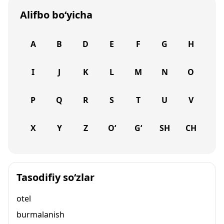
Alifbo bo‘yicha
A
B
D
E
F
G
H
I
J
K
L
M
N
O
P
Q
R
S
T
U
V
X
Y
Z
O‘
G‘
SH
CH
Tasodifiy so‘zlar
otel
burmalanish