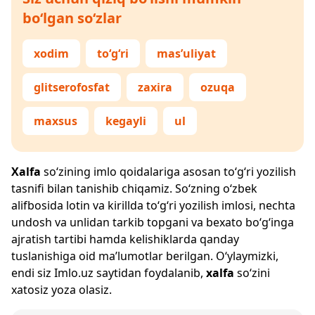
bo‘lgan so‘zlar
xodim
to‘g‘ri
mas’uliyat
glitserofosfat
zaxira
ozuqa
maxsus
kegayli
ul
Xalfa
so‘zining imlo qoidalariga asosan to‘g‘ri yozilish
tasnifi bilan tanishib chiqamiz. So‘zning o‘zbek
alifbosida lotin va kirillda to‘g‘ri yozilish imlosi, nechta
undosh va unlidan tarkib topgani va bexato bo‘g‘inga
ajratish tartibi hamda kelishiklarda qanday
tuslanishiga oid ma’lumotlar berilgan. O‘ylaymizki,
endi siz
Imlo.uz
saytidan foydalanib,
xalfa
so‘zini
xatosiz yoza olasiz.