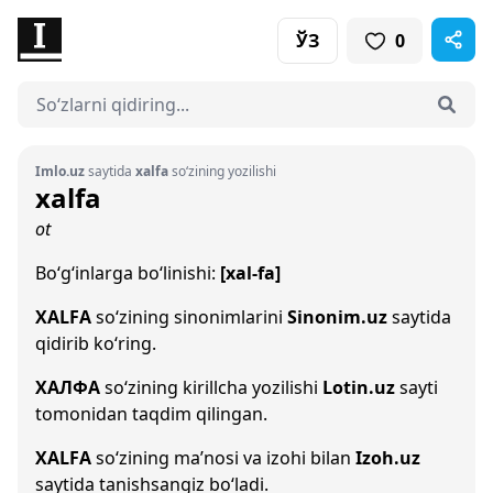
ЎЗ
0
Imlo.uz
saytida
xalfa
so‘zining yozilishi
xalfa
ot
Bo‘g‘inlarga bo‘linishi:
[xal-fa]
XALFA
so‘zining sinonimlarini
Sinonim.uz
saytida
qidirib ko‘ring.
ХАЛФА
so‘zining kirillcha yozilishi
Lotin.uz
sayti
tomonidan taqdim qilingan.
XALFA
so‘zining ma’nosi va izohi bilan
Izoh.uz
saytida tanishsangiz bo‘ladi.