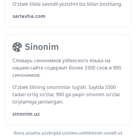
O‘zbek tilida savodli yozishni biz bilan boshlang.
sarlavha.com
Словарь синонимов узбекского языка на
нашем сайте содержит более 3300 слов и 900
синонимов.
O‘zbek tilining sinonimlar lug‘ati. Saytda 3300
tadan ortiq so‘zlar, 900 ga yaqin sinonim so‘zlar
to‘plamiga jamlangan.
sinonim.uz
ibora.uz
salsa.uz
skripka.uz
slovo.uz
television.uz
vatt.uz