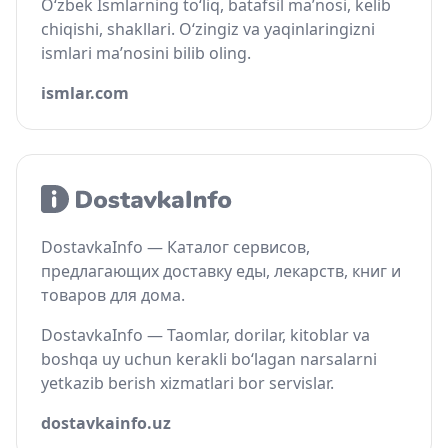
O‘zbek Ismlarning to‘liq, batafsil ma’nosi, kelib
chiqishi, shakllari. O‘zingiz va yaqinlaringizni
ismlari ma’nosini bilib oling.
ismlar.com
DostavkaInfo — Каталог сервисов,
предлагающих доставку еды, лекарств, книг и
товаров для дома.
DostavkaInfo — Taomlar, dorilar, kitoblar va
boshqa uy uchun kerakli bo‘lagan narsalarni
yetkazib berish xizmatlari bor servislar.
dostavkainfo.uz