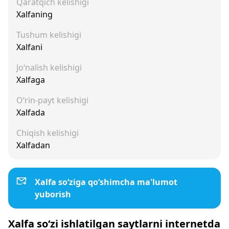
Qaratqich kelishigi
Xalfaning
Tushum kelishigi
Xalfani
Jo‘nalish kelishigi
Xalfaga
O‘rin-payt kelishigi
Xalfada
Chiqish kelishigi
Xalfadan
Xalfa so‘ziga qo‘shimcha ma'lumot
yuborish
Xalfa so‘zi ishlatilgan saytlarni internetda