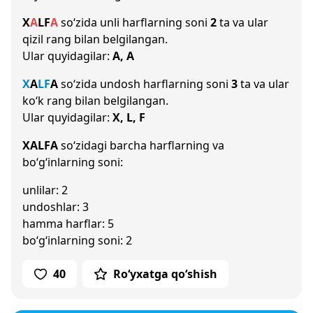
X
A
L
F
A
so‘zida unli harflarning soni
2
ta va ular
qizil rang bilan belgilangan.
Ular quyidagilar:
A, A
X
A
L
F
A
so‘zida undosh harflarning soni
3
ta va ular
ko‘k rang bilan belgilangan.
Ular quyidagilar:
X, L, F
XALFA
so‘zidagi barcha harflarning va
bo‘g‘inlarning soni:
unlilar: 2
undoshlar: 3
hamma harflar: 5
bo‘g‘inlarning soni: 2
40
Ro‘yxatga qo‘shish