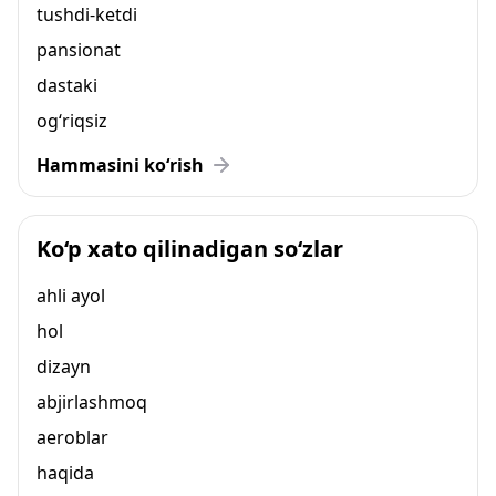
tushdi-ketdi
pansionat
dastaki
og‘riqsiz
Hammasini ko‘rish
Ko‘p xato qilinadigan so‘zlar
ahli ayol
hol
dizayn
abjirlashmoq
aeroblar
haqida