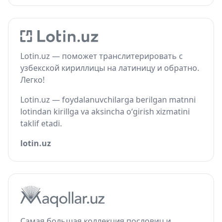
Lotin.uz — поможет транслитерировать с
узбекской кириллицы на латиницу и обратно.
Легко!
Lotin.uz — foydalanuvchilarga berilgan matnni
lotindan kirillga va aksincha o‘girish xizmatini
taklif etadi.
lotin.uz
Самая большая коллекция пословиц и