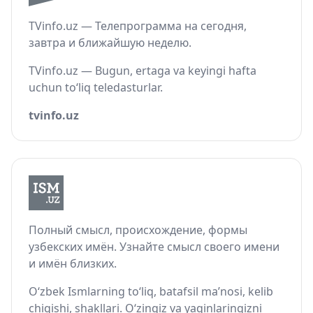
TVinfo.uz — Телепрограмма на сегодня,
завтра и ближайшую неделю.
TVinfo.uz — Bugun, ertaga va keyingi hafta
uchun to‘liq teledasturlar.
tvinfo.uz
Полный смысл, происхождение, формы
узбекских имён. Узнайте смысл своего имени
и имён близких.
O‘zbek Ismlarning to‘liq, batafsil ma’nosi, kelib
chiqishi, shakllari. O‘zingiz va yaqinlaringizni