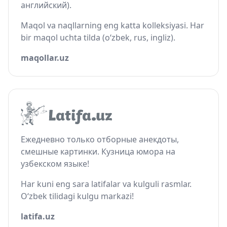
английский).
Maqol va naqllarning eng katta kolleksiyasi. Har
bir maqol uchta tilda (o‘zbek, rus, ingliz).
maqollar.uz
Ежедневно только отборные анекдоты,
смешные картинки. Кузница юмора на
узбекском языке!
Har kuni eng sara latifalar va kulguli rasmlar.
O‘zbek tilidagi kulgu markazi!
latifa.uz