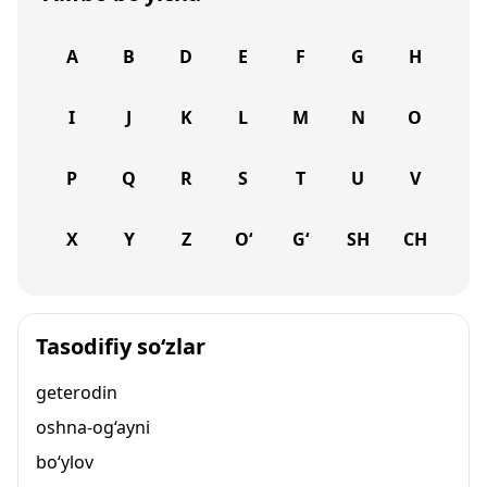
A
B
D
E
F
G
H
I
J
K
L
M
N
O
P
Q
R
S
T
U
V
X
Y
Z
O‘
G‘
SH
CH
Tasodifiy so‘zlar
geterodin
oshna-og‘ayni
bo‘ylov