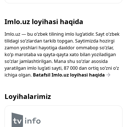
Imlo.uz loyihasi haqida
Imlo.uz — bu o‘zbek tilining imlo lug‘atidir. Sayt o‘zbek
tilidagi so‘zlardan tarkib topgan. Saytimizda hozirgi
zamon yoshlari hayotiga daxldor ommabop so‘zlar,
ko‘p marotaba va qayta-qayta xato bilan yoziladigan
so‘zlar jamlashtirilgan. Mana shu so‘zlar asosida
yaratilgan imlo lug‘ati sayti, 87 000 dan ortiq so‘zni o‘z
ichiga olgan.
Batafsil Imlo.uz loyihasi haqida
Loyihalarimiz