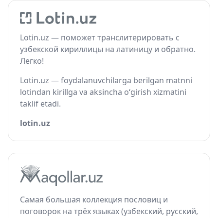
Lotin.uz — поможет транслитерировать с
узбекской кириллицы на латиницу и обратно.
Легко!
Lotin.uz — foydalanuvchilarga berilgan matnni
lotindan kirillga va aksincha o‘girish xizmatini
taklif etadi.
lotin.uz
Самая большая коллекция пословиц и
поговорок на трёх языках (узбекский, русский,