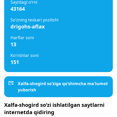
Saytdagi o‘rni
43164
So‘zning teskari yozilishi
drigohs-aflax
Harflar soni
13
Ko‘rishlar soni
151
Xalfa-shogird so‘ziga qo‘shimcha ma'lumot
yuborish
Xalfa-shogird so‘zi ishlatilgan saytlarni
internetda qidiring