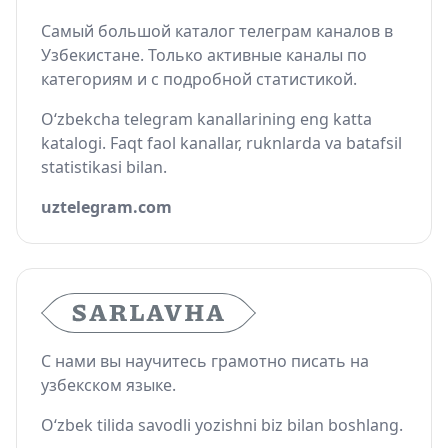
Самый большой каталог телеграм каналов в
Узбекистане. Только активные каналы по
категориям и с подробной статистикой.
O‘zbekcha telegram kanallarining eng katta
katalogi. Faqt faol kanallar, ruknlarda va batafsil
statistikasi bilan.
uztelegram.com
С нами вы научитесь грамотно писать на
узбекском языке.
O‘zbek tilida savodli yozishni biz bilan boshlang.