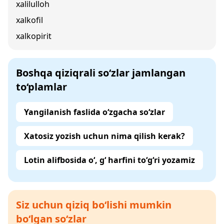
xalilulloh
xalkofil
xalkopirit
Boshqa qiziqrali so‘zlar jamlangan
to‘plamlar
Yangilanish faslida o‘zgacha so‘zlar
Xatosiz yozish uchun nima qilish kerak?
Lotin alifbosida o‘, g‘ harfini to‘g‘ri yozamiz
Siz uchun qiziq bo‘lishi mumkin
bo‘lgan so‘zlar