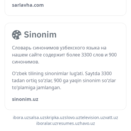
sarlavha.com
Словарь синонимов узбекского языка на
нашем сайте содержит более 3300 слов и 900
синонимов.
O‘zbek tilining sinonimlar lug‘ati. Saytda 3300
tadan ortiq so‘zlar, 900 ga yaqin sinonim so‘zlar
to‘plamiga jamlangan.
sinonim.uz
ibora.uz
salsa.uz
skripka.uz
slovo.uz
television.uz
vatt.uz
iboralar.uz
resumes.uz
havo.uz