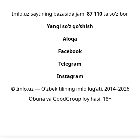
Imlo.uz saytining bazasida jami
87 110
ta so‘z bor
Yangi so‘z qo‘shish
Aloqa
Facebook
Telegram
Instagram
© Imlo.uz — O‘zbek tilining imlo lug‘ati, 2014–2026
Obuna
va
GoodGroup
loyihasi.
18+