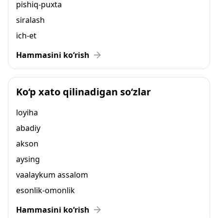
pishiq-puxta
siralash
ich-et
Hammasini ko‘rish
Ko‘p xato qilinadigan so‘zlar
loyiha
abadiy
akson
aysing
vaalaykum assalom
esonlik-omonlik
Hammasini ko‘rish