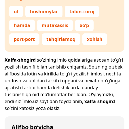
ul
hoshimiylar
talon-toroj
hamda
mutaxassis
xo‘p
port-port
tahqirlamoq
xohish
Xalfa-shogird
so‘zining imlo qoidalariga asosan to‘g‘ri
yozilish tasnifi bilan tanishib chiqamiz. So‘zning o‘zbek
alifbosida lotin va kirillda to‘g‘ri yozilish imlosi, nechta
undosh va unlidan tarkib topgani va bexato bo‘g‘inga
ajratish tartibi hamda kelishiklarda qanday
tuslanishiga oid ma’lumotlar berilgan. O‘ylaymizki,
endi siz
Imlo.uz
saytidan foydalanib,
xalfa-shogird
so‘zini xatosiz yoza olasiz.
Alifbo bo‘yicha