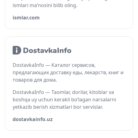
ismlari ma’nosini bilib oling.
ismlar.com
DostavkaInfo — Каталог сервисов,
предлагающих доставку еды, лекарств, книг и
товаров для дома.
DostavkaInfo — Taomlar, dorilar, kitoblar va
boshqa uy uchun kerakli bo‘lagan narsalarni
yetkazib berish xizmatlari bor servislar.
dostavkainfo.uz