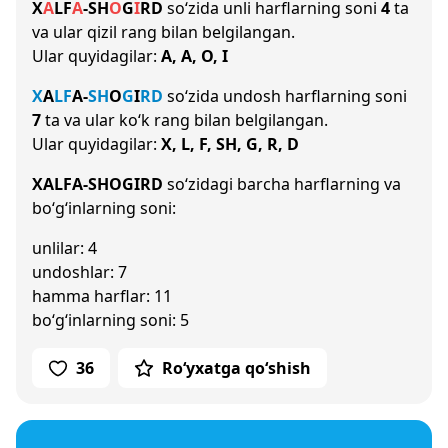
X
A
L
F
A
-
SH
O
G
I
R
D
so‘zida unli harflarning soni
4
ta
va ular qizil rang bilan belgilangan.
Ular quyidagilar:
A, A, O, I
X
A
L
F
A
-
SH
O
G
I
R
D
so‘zida undosh harflarning soni
7
ta va ular ko‘k rang bilan belgilangan.
Ular quyidagilar:
X, L, F, SH, G, R, D
XALFA-SHOGIRD
so‘zidagi barcha harflarning va
bo‘g‘inlarning soni:
unlilar: 4
undoshlar: 7
hamma harflar: 11
bo‘g‘inlarning soni: 5
36
Ro‘yxatga qo‘shish