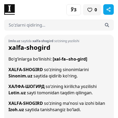
ЎЗ
0
Imlo.uz
saytida
xalfa-shogird
so‘zining yozilishi
xalfa-shogird
Bo‘g‘inlarga bo‘linishi:
[xal-fa--sho-gird]
XALFA-SHOGIRD
so‘zining sinonimlarini
Sinonim.uz
saytida qidirib ko‘ring.
ХАЛФА-ШОГИРД
so‘zining kirillcha yozilishi
Lotin.uz
sayti tomonidan taqdim qilingan.
XALFA-SHOGIRD
so‘zining ma’nosi va izohi bilan
Izoh.uz
saytida tanishsangiz bo‘ladi.