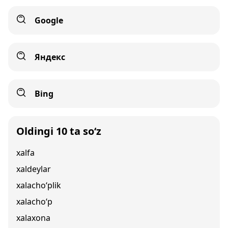
Google
Яндекс
Bing
Oldingi 10 ta so‘z
xalfa
xaldeylar
xalacho‘plik
xalacho‘p
xalaxona