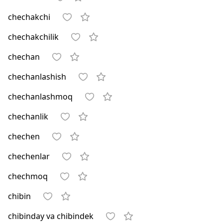
chechakchi
chechakchilik
chechan
chechanlashish
chechanlashmoq
chechanlik
chechen
chechenlar
chechmoq
chibin
chibinday va chibindek