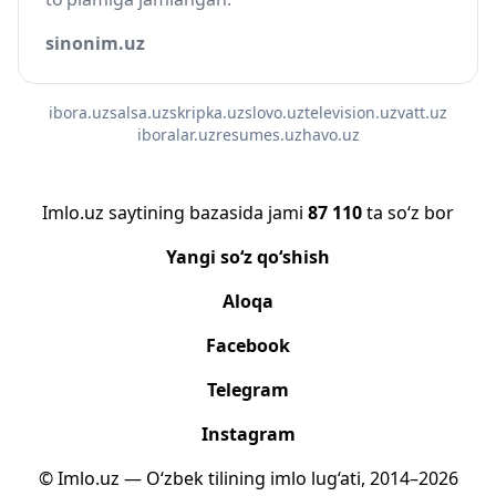
sinonim.uz
ibora.uz
salsa.uz
skripka.uz
slovo.uz
television.uz
vatt.uz
iboralar.uz
resumes.uz
havo.uz
Imlo.uz saytining bazasida jami
87 110
ta so‘z bor
Yangi so‘z qo‘shish
Aloqa
Facebook
Telegram
Instagram
© Imlo.uz — O‘zbek tilining imlo lug‘ati, 2014–2026