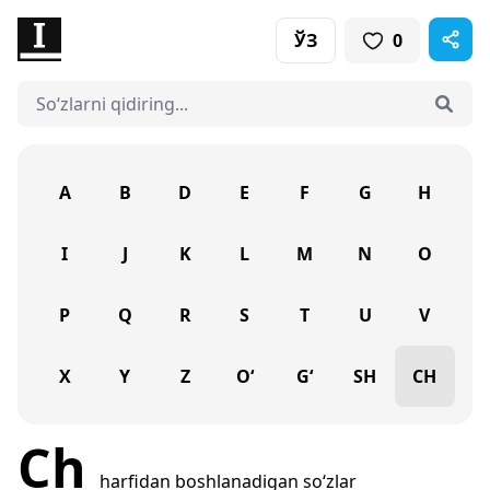
ЎЗ
0
A
B
D
E
F
G
H
I
J
K
L
M
N
O
P
Q
R
S
T
U
V
X
Y
Z
O‘
G‘
SH
CH
Ch
harfidan boshlanadigan so‘zlar