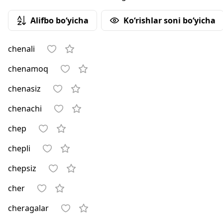
Alifbo bo‘yicha
Ko‘rishlar soni bo‘yicha
chenali
chenamoq
chenasiz
chenachi
chep
chepli
chepsiz
cher
cheragalar