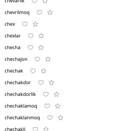
chevarlik
chevrilmoq
chex
chexlar
checha
chechajon
chechak
chechakdor
chechakdorlik
chechaklamoq
chechaklanmoq
chechakli