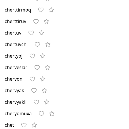
cherttirmoq
cherttiruv
chertuv
chertuvchi
chertyoj
cherveslar
chervon
chervyak
chervyakli
cheryomuxa
chet