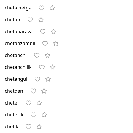
chet-chetga
chetan
chetanarava
chetanzambil
chetanchi
chetanchilik
chetangul
chetdan
chetel
chetellik
chetik