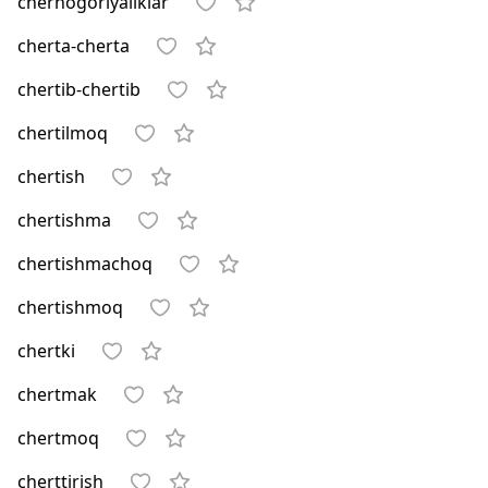
chernogoriyaliklar
cherta-cherta
chertib-chertib
chertilmoq
chertish
chertishma
chertishmachoq
chertishmoq
chertki
chertmak
chertmoq
cherttirish