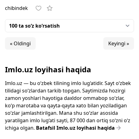
chibindek
« Oldingi
Keyingi »
Imlo.uz loyihasi haqida
Imlo.uz — bu o‘zbek tilining imlo lug‘atidir. Sayt o‘zbek
tilidagi so‘zlardan tarkib topgan. Saytimizda hozirgi
zamon yoshlari hayotiga daxldor ommabop so‘zlar,
ko‘p marotaba va qayta-qayta xato bilan yoziladigan
so‘zlar jamlashtirilgan. Mana shu so‘zlar asosida
yaratilgan imlo lug‘ati sayti, 87 000 dan ortiq so‘zni o‘z
ichiga olgan.
Batafsil Imlo.uz loyihasi haqida