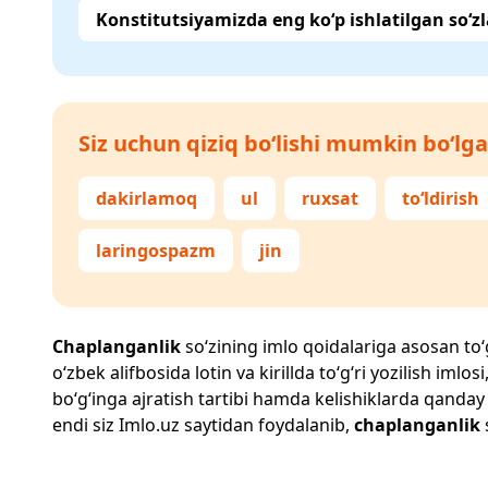
Konstitutsiyamizda eng ko‘p ishlatilgan so‘zl
Siz uchun qiziq bo‘lishi mumkin bo‘lga
dakirlamoq
ul
ruxsat
to‘ldirish
laringospazm
jin
Chaplanganlik
so‘zining imlo qoidalariga asosan to‘g‘
o‘zbek alifbosida lotin va kirillda to‘g‘ri yozilish im
bo‘g‘inga ajratish tartibi hamda kelishiklarda qanday
endi siz
Imlo.uz
saytidan foydalanib,
chaplanganlik