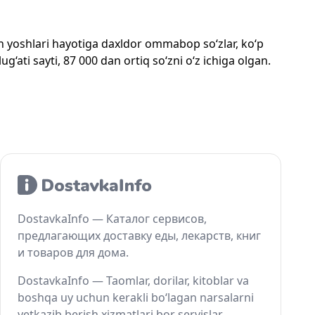
mon yoshlari hayotiga daxldor ommabop so‘zlar, ko‘p
‘ati sayti, 87 000 dan ortiq so‘zni o‘z ichiga olgan.
DostavkaInfo — Каталог сервисов,
предлагающих доставку еды, лекарств, книг
и товаров для дома.
DostavkaInfo — Taomlar, dorilar, kitoblar va
boshqa uy uchun kerakli bo‘lagan narsalarni
yetkazib berish xizmatlari bor servislar.