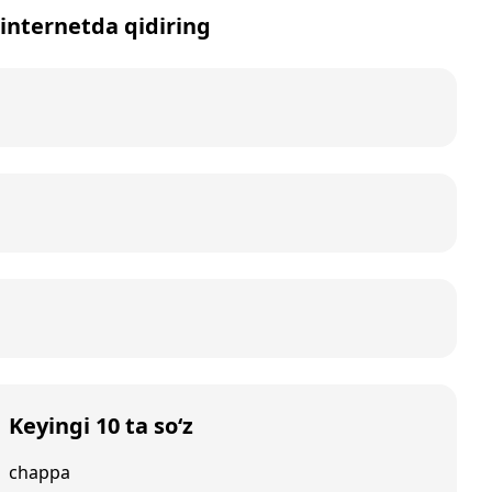
 internetda qidiring
Keyingi 10 ta so‘z
chappa