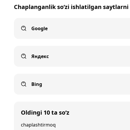
Chaplanganlik so‘zi ishlatilgan saytlarni
Google
Яндекс
Bing
Oldingi 10 ta so‘z
chaplashtirmoq