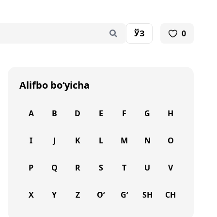
ЎЗ
0
Alifbo bo‘yicha
A
B
D
E
F
G
H
I
J
K
L
M
N
O
P
Q
R
S
T
U
V
X
Y
Z
O‘
G‘
SH
CH