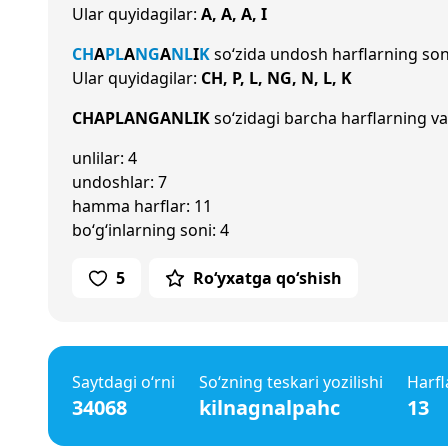
Ular quyidagilar:
A, A, A, I
CH
A
P
L
A
NG
A
N
L
I
K
so‘zida undosh harflarning so
Ular quyidagilar:
CH, P, L, NG, N, L, K
CHAPLANGANLIK
so‘zidagi barcha harflarning va 
unlilar: 4
undoshlar: 7
hamma harflar: 11
bo‘g‘inlarning soni: 4
5
Ro‘yxatga qo‘shish
Saytdagi o‘rni
So‘zning teskari yozilishi
Harfl
34068
kilnagnalpahc
13