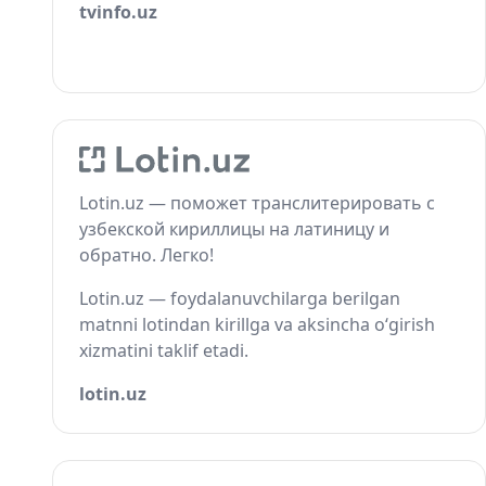
tvinfo.uz
Lotin.uz — поможет транслитерировать с
узбекской кириллицы на латиницу и
обратно. Легко!
Lotin.uz — foydalanuvchilarga berilgan
matnni lotindan kirillga va aksincha o‘girish
xizmatini taklif etadi.
lotin.uz