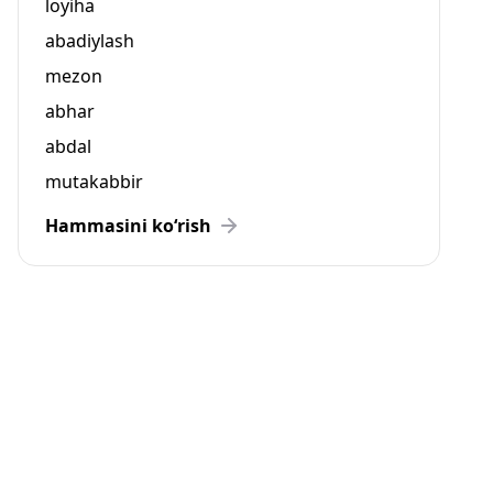
loyiha
abadiylash
mezon
abhar
abdal
mutakabbir
Hammasini ko‘rish