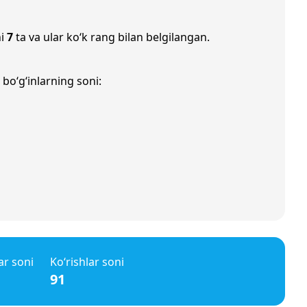
ni
7
ta va ular ko‘k rang bilan belgilangan.
bo‘g‘inlarning soni:
ar soni
Ko‘rishlar soni
91