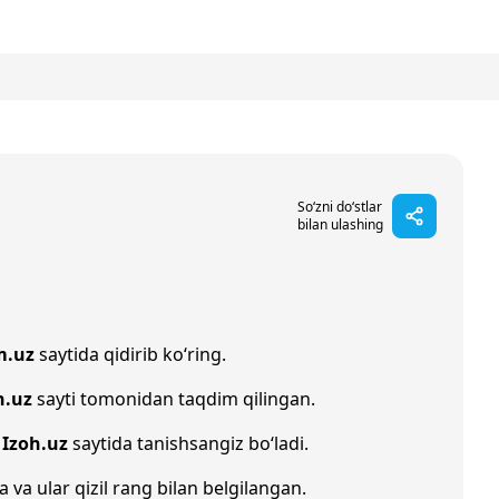
So‘zni do‘stlar
bilan ulashing
m.uz
saytida qidirib ko‘ring.
n.uz
sayti tomonidan taqdim qilingan.
n
Izoh.uz
saytida tanishsangiz bo‘ladi.
a va ular qizil rang bilan belgilangan.