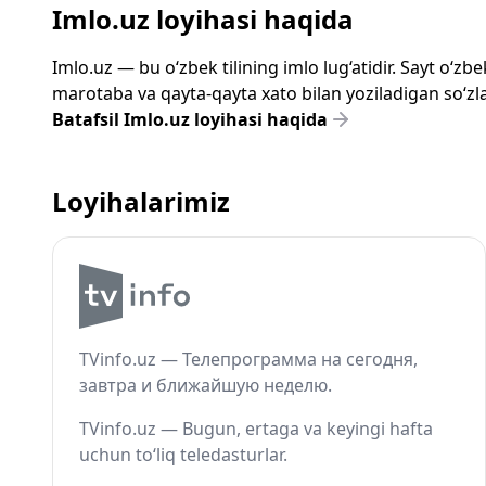
Imlo.uz loyihasi haqida
Imlo.uz — bu o‘zbek tilining imlo lug‘atidir. Sayt o‘
marotaba va qayta-qayta xato bilan yoziladigan so‘zlar
Batafsil Imlo.uz loyihasi haqida
Loyihalarimiz
TVinfo.uz — Телепрограмма на сегодня,
завтра и ближайшую неделю.
TVinfo.uz — Bugun, ertaga va keyingi hafta
uchun to‘liq teledasturlar.