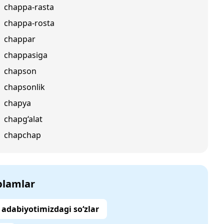
chappa-rasta
chappa-rosta
chappar
chappasiga
chapson
chapsonlik
chapya
chapg‘alat
chapchap
‘plamlar
adabiyotimizdagi so‘zlar