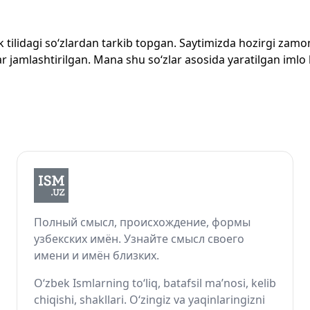
zbek tilidagi so‘zlardan tarkib topgan. Saytimizda hozirgi za
 jamlashtirilgan. Mana shu so‘zlar asosida yaratilgan imlo lug
Полный смысл, происхождение, формы
узбекских имён. Узнайте смысл своего
имени и имён близких.
O‘zbek Ismlarning to‘liq, batafsil ma’nosi, kelib
chiqishi, shakllari. O‘zingiz va yaqinlaringizni