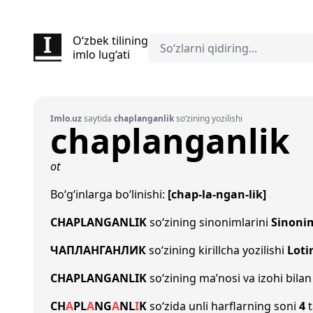
O‘zbek tilining
imlo lug‘ati
Imlo.uz
saytida
chaplanganlik
so‘zining yozilishi
chaplanganlik
ot
Bo‘g‘inlarga bo‘linishi:
[chap-la-ngan-lik]
CHAPLANGANLIK
so‘zining sinonimlarini
Sinoni
ЧАПЛАНГАНЛИК
so‘zining kirillcha yozilishi
Loti
CHAPLANGANLIK
so‘zining ma’nosi va izohi bila
CH
A
P
L
A
NG
A
N
L
I
K
so‘zida unli harflarning soni
4
t