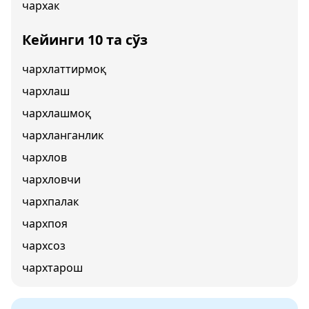
чархак
Кейинги 10 та сўз
чархлаттирмоқ
чархлаш
чархлашмоқ
чархланганлик
чархлов
чархловчи
чархпалак
чархпоя
чархсоз
чархтарош