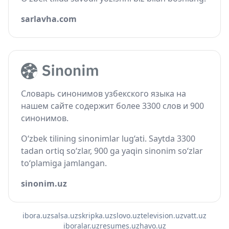
sarlavha.com
Словарь синонимов узбекского языка на
нашем сайте содержит более 3300 слов и 900
синонимов.
O‘zbek tilining sinonimlar lug‘ati. Saytda 3300
tadan ortiq so‘zlar, 900 ga yaqin sinonim so‘zlar
to‘plamiga jamlangan.
sinonim.uz
ibora.uz
salsa.uz
skripka.uz
slovo.uz
television.uz
vatt.uz
iboralar.uz
resumes.uz
havo.uz