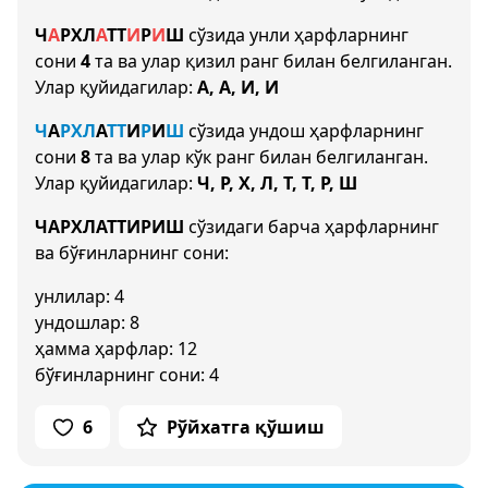
Ч
А
Р
Х
Л
А
Т
Т
И
Р
И
Ш
сўзида унли ҳарфларнинг
сони
4
та ва улар қизил ранг билан белгиланган.
Улар қуйидагилар:
А, А, И, И
Ч
А
Р
Х
Л
А
Т
Т
И
Р
И
Ш
сўзида ундош ҳарфларнинг
сони
8
та ва улар кўк ранг билан белгиланган.
Улар қуйидагилар:
Ч, Р, Х, Л, Т, Т, Р, Ш
ЧАРХЛАТТИРИШ
сўзидаги барча ҳарфларнинг
ва бўғинларнинг сони:
унлилар: 4
ундошлар: 8
ҳамма ҳарфлар: 12
бўғинларнинг сони: 4
6
Рўйхатга қўшиш