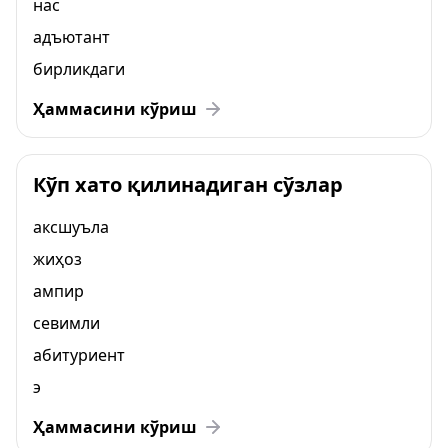
нас
адъютант
бирликдаги
Ҳаммасини кўриш
Кўп хато қилинадиган сўзлар
аксшуъла
жиҳоз
ампир
севимли
абитуриент
э
Ҳаммасини кўриш