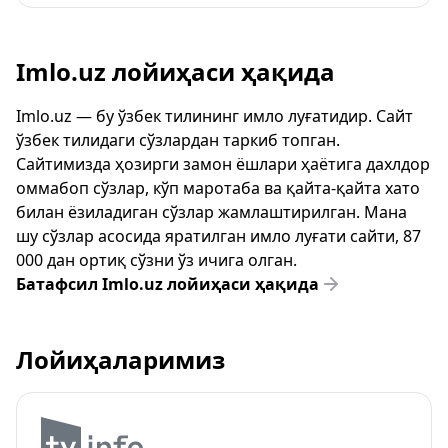
Imlo.uz лойиҳаси ҳақида
Imlo.uz — бу ўзбек тилининг имло луғатидир. Сайт
ўзбек тилидаги сўзлардан таркиб топган.
Сайтимизда ҳозирги замон ёшлари ҳаётига дахлдор
оммабоп сўзлар, кўп маротаба ва қайта-қайта хато
билан ёзиладиган сўзлар жамлаштирилган. Мана
шу сўзлар асосида яратилган имло луғати сайти, 87
000 дан ортиқ сўзни ўз ичига олган.
Батафсил Imlo.uz лойиҳаси ҳақида
Лойиҳаларимиз