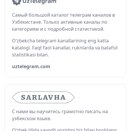
Самый большой каталог телеграм каналов в
Узбекистане. Только активные каналы по
категориям и с подробной статистикой.
O‘zbekcha telegram kanallarining eng katta
katalogi. Faqt faol kanallar, ruknlarda va batafsil
statistikasi bilan.
uztelegram.com
С нами вы научитесь грамотно писать на
узбекском языке.
O‘zbek tilida savodli yozishni biz bilan boshlang.