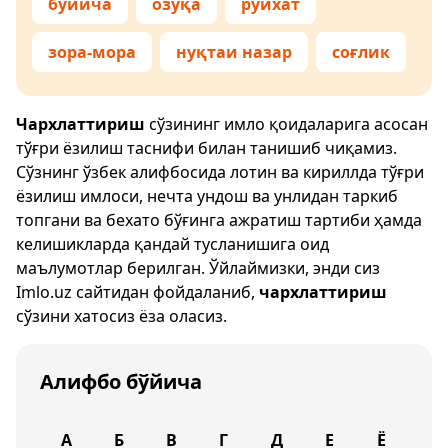
бўйича
озуқа
рўйхат
зора-мора
нуқтаи назар
соғлик
Чархлаттириш
сўзининг имло қоидаларига асосан
тўғри ёзилиш таснифи билан танишиб чиқамиз.
Сўзнинг ўзбек алифбосида лотин ва кириллда тўғри
ёзилиш имлоси, нечта ундош ва унлидан таркиб
топгани ва бехато бўғинга ажратиш тартиби ҳамда
келишикларда қандай тусланишига оид
маълумотлар берилган. Ўйлаймизки, энди сиз
Imlo.uz
сайтидан фойдаланиб,
чархлаттириш
сўзини хатосиз ёза оласиз.
Алифбо бўйича
А
Б
В
Г
Д
Е
Ё