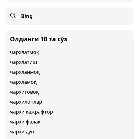
Bing
Олдинги 10 та сўз
чархлатмоқ
чархлатиш
чархланмоқ
чархламоқ
чархитовоқ
чархилонлар
чархи кажрафтор
чархи фалак
чархи дун