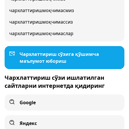
чархлаттиришмоқчимасмиз
чархлаттиришмоқчимассиз
чархлаттиришмоқчимаслар
Чархлаттириш сўзига қўшимча
маълумот юбориш
Чархлаттириш сўзи ишлатилган
сайтларни интернетда қидиринг
Google
Яндекс