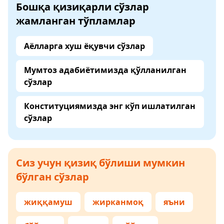
Бошқа қизиқарли сўзлар
жамланган тўпламлар
Аёлларга хуш ёқувчи сўзлар
Мумтоз адабиётимизда қўлланилган
сўзлар
Конституциямизда энг кўп ишлатилган
сўзлар
Сиз учун қизиқ бўлиши мумкин
бўлган сўзлар
жиққамуш
жирканмоқ
яъни