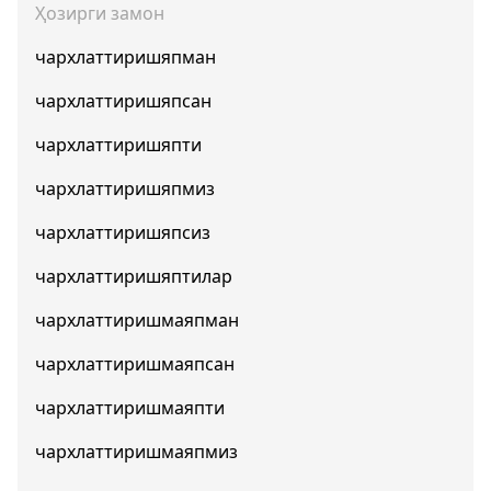
Ҳозирги замон
чархлаттиришяпман
чархлаттиришяпсан
чархлаттиришяпти
чархлаттиришяпмиз
чархлаттиришяпсиз
чархлаттиришяптилар
чархлаттиришмаяпман
чархлаттиришмаяпсан
чархлаттиришмаяпти
чархлаттиришмаяпмиз