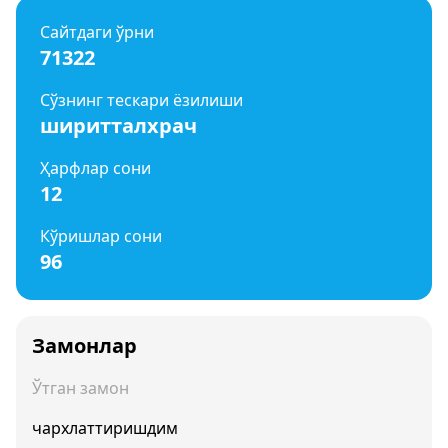
Сайтдаги ўрни
71322
Сўзнинг тескари ёзилиши
ширитталхрач
Ҳарфлар сони
12
Кўришлар сони
96
Замонлар
Ўтган замон
чархлаттиришдим