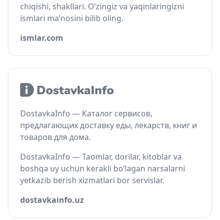
chiqishi, shakllari. O‘zingiz va yaqinlaringizni
ismlari ma’nosini bilib oling.
ismlar.com
DostavkaInfo — Каталог сервисов,
предлагающих доставку еды, лекарств, книг и
товаров для дома.
DostavkaInfo — Taomlar, dorilar, kitoblar va
boshqa uy uchun kerakli bo‘lagan narsalarni
yetkazib berish xizmatlari bor servislar.
dostavkainfo.uz