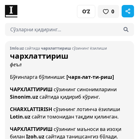
O‘Z
0
Imlo.uz
сайтида
чархлаттириш
сўзининг ёзилиши
чархлаттириш
феъл
Бўғинларга бўлиниши:
[чарх-лат-ти-риш]
ЧАРХЛАТТИРИШ
сўзининг синонимларини
Sinonim.uz
сайтида қидириб кўринг.
CHARXLATTIRISH
сўзининг лотинча ёзилиши
Lotin.uz
сайти томонидан тақдим қилинган.
ЧАРХЛАТТИРИШ
сўзининг маъноси ва изоҳи
билан
Izoh.uz
сайтида танишсангиз бўлади.