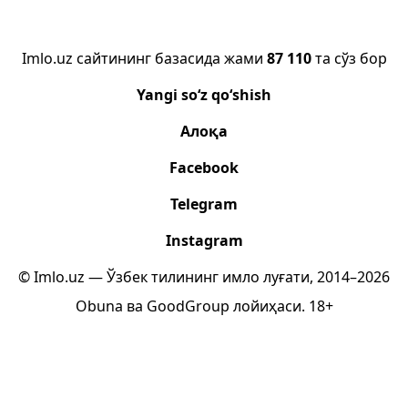
Imlo.uz сайтининг базасида жами
87 110
та сўз бор
Yangi so‘z qo‘shish
Алоқа
Facebook
Telegram
Instagram
© Imlo.uz — Ўзбек тилининг имло луғати, 2014–2026
Obuna
ва
GoodGroup
лойиҳаси.
18+