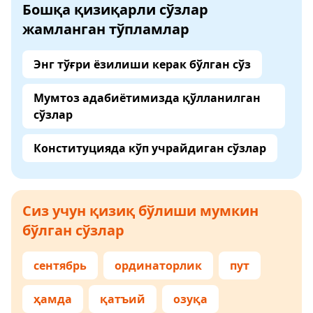
Бошқа қизиқарли сўзлар
жамланган тўпламлар
Энг тўғри ёзилиши керак бўлган сўз
Мумтоз адабиётимизда қўлланилган
сўзлар
Конституцияда кўп учрайдиган сўзлар
Сиз учун қизиқ бўлиши мумкин
бўлган сўзлар
сентябрь
ординаторлик
пут
ҳамда
қатъий
озуқа