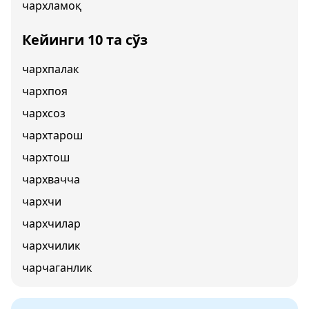
чархламоқ
Кейинги 10 та сўз
чархпалак
чархпоя
чархсоз
чархтарош
чархтош
чархвачча
чархчи
чархчилар
чархчилик
чарчаганлик