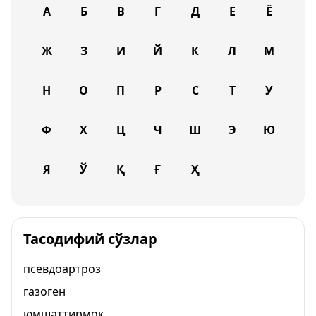
А
Б
В
Г
Д
Е
Ё
Ж
З
И
Й
К
Л
М
Н
О
П
Р
С
Т
У
Ф
Х
Ц
Ч
Ш
Э
Ю
Я
Ў
Қ
Ғ
Ҳ
Тасодифий сўзлар
псевдоартроз
газоген
юмшаттирмоқ