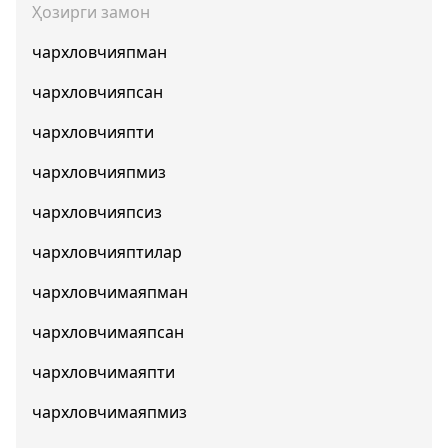
Ҳозирги замон
чархловчияпман
чархловчияпсан
чархловчияпти
чархловчияпмиз
чархловчияпсиз
чархловчияптилар
чархловчимаяпман
чархловчимаяпсан
чархловчимаяпти
чархловчимаяпмиз