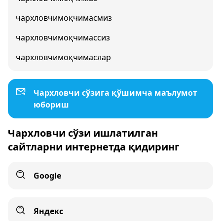
чархловчимоқчимасмиз
чархловчимоқчимассиз
чархловчимоқчимаслар
Чархловчи сўзига қўшимча маълумот
юбориш
Чархловчи сўзи ишлатилган
сайтларни интернетда қидиринг
Google
Яндекс