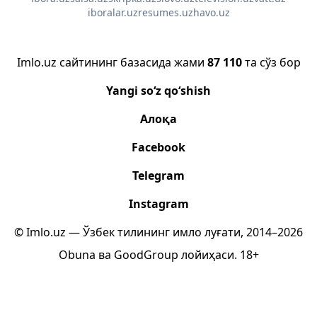
iboralar.uz
resumes.uz
havo.uz
Imlo.uz сайтининг базасида жами
87 110
та сўз бор
Yangi so‘z qo‘shish
Алоқа
Facebook
Telegram
Instagram
© Imlo.uz — Ўзбек тилининг имло луғати, 2014–2026
Obuna
ва
GoodGroup
лойиҳаси.
18+