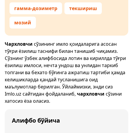
гамма-дозиметр
текшириш
мозий
Чархловчи
сўзининг имло қоидаларига асосан
тўғри ёзилиш таснифи билан танишиб чиқамиз.
Сўзнинг ўзбек алифбосида лотин ва кириллда тўғри
ёзилиш имлоси, нечта ундош ва унлидан таркиб
топгани ва бехато бўғинга ажратиш тартиби ҳамда
келишикларда қандай тусланишига оид
маълумотлар берилган. Ўйлаймизки, энди сиз
Imlo.uz
сайтидан фойдаланиб,
чархловчи
сўзини
хатосиз ёза оласиз.
Алифбо бўйича