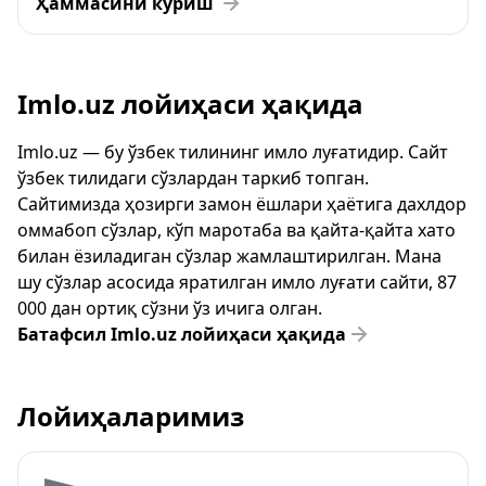
Ҳаммасини кўриш
Imlo.uz лойиҳаси ҳақида
Imlo.uz — бу ўзбек тилининг имло луғатидир. Сайт
ўзбек тилидаги сўзлардан таркиб топган.
Сайтимизда ҳозирги замон ёшлари ҳаётига дахлдор
оммабоп сўзлар, кўп маротаба ва қайта-қайта хато
билан ёзиладиган сўзлар жамлаштирилган. Мана
шу сўзлар асосида яратилган имло луғати сайти, 87
000 дан ортиқ сўзни ўз ичига олган.
Батафсил Imlo.uz лойиҳаси ҳақида
Лойиҳаларимиз