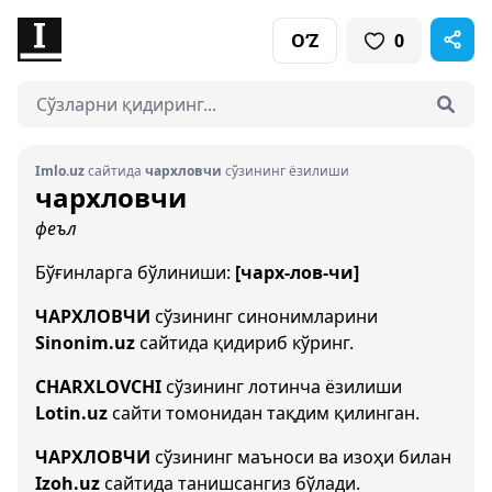
O‘Z
0
Imlo.uz
сайтида
чархловчи
сўзининг ёзилиши
чархловчи
феъл
Бўғинларга бўлиниши:
[чарх-лов-чи]
ЧАРХЛОВЧИ
сўзининг синонимларини
Sinonim.uz
сайтида қидириб кўринг.
CHARXLOVCHI
сўзининг лотинча ёзилиши
Lotin.uz
сайти томонидан тақдим қилинган.
ЧАРХЛОВЧИ
сўзининг маъноси ва изоҳи билан
Izoh.uz
сайтида танишсангиз бўлади.