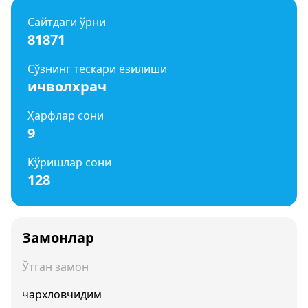
Сайтдаги ўрни
81871
Сўзнинг тескари ёзилиши
ичволхрач
Ҳарфлар сони
9
Кўришлар сони
128
Замонлар
Ўтган замон
чархловчидим