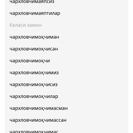
чархловчимаяпсиз
чархловчимаяптилар
Келаси замон
чархловчимоқчиман
чархловчимоқчисан
чархловчимоқчи
чархловчимоқчимиз
чархловчимоқчисиз
чархловчимоқчилар
чархловчимоқчимасман
чархловчимоқчимассан
чархловчимоқчимас