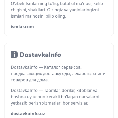
O‘zbek Ismlarning to‘liq, batafsil ma’nosi, kelib
chiqishi, shakllari. O‘zingiz va yaqinlaringizni
ismlari ma’nosini bilib oling.
ismlar.com
DostavkaInfo — Каталог сервисов,
предлагающих доставку еды, лекарств, книг и
товаров для дома.
DostavkaInfo — Taomlar, dorilar, kitoblar va
boshqa uy uchun kerakli bo‘lagan narsalarni
yetkazib berish xizmatlari bor servislar.
dostavkainfo.uz