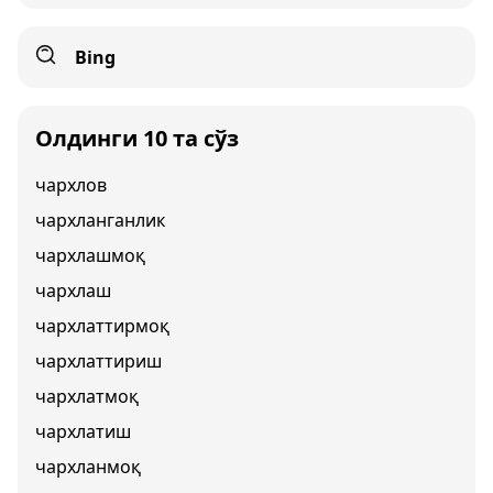
Bing
Олдинги 10 та сўз
чархлов
чархланганлик
чархлашмоқ
чархлаш
чархлаттирмоқ
чархлаттириш
чархлатмоқ
чархлатиш
чархланмоқ