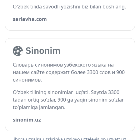
O‘zbek tilida savodli yozishni biz bilan boshlang.
sarlavha.com
Словарь синонимов узбекского языка на
нашем сайте содержит более 3300 слов и 900
синонимов.
O‘zbek tilining sinonimlar lug‘ati. Saytda 3300
tadan ortiq so‘zlar, 900 ga yaqin sinonim so‘zlar
to‘plamiga jamlangan.
sinonim.uz
ibora.uz
salsa.uz
skripka.uz
slovo.uz
television.uz
vatt.uz