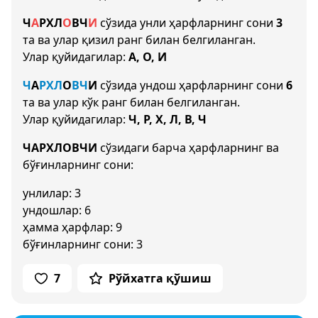
Ч
А
Р
Х
Л
О
В
Ч
И
сўзида унли ҳарфларнинг сони
3
та ва улар қизил ранг билан белгиланган.
Улар қуйидагилар:
А, О, И
Ч
А
Р
Х
Л
О
В
Ч
И
сўзида ундош ҳарфларнинг сони
6
та ва улар кўк ранг билан белгиланган.
Улар қуйидагилар:
Ч, Р, Х, Л, В, Ч
ЧАРХЛОВЧИ
сўзидаги барча ҳарфларнинг ва
бўғинларнинг сони:
унлилар: 3
ундошлар: 6
ҳамма ҳарфлар: 9
бўғинларнинг сони: 3
7
Рўйхатга қўшиш