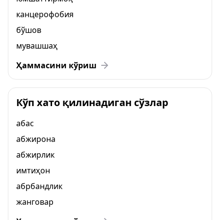
канцерофобия
бўшов
мувашшаҳ
Ҳаммасини кўриш
Кўп хато қилинадиган сўзлар
абас
абжирона
абжирлик
имтиҳон
абрбандлик
жанговар