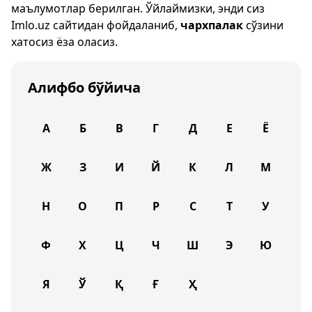
маълумотлар берилган. Ўйлаймизки, энди сиз
Imlo.uz
сайтидан фойдаланиб,
чархпалак
сўзини
хатосиз ёза оласиз.
Алифбо бўйича
А
Б
В
Г
Д
Е
Ё
Ж
З
И
Й
К
Л
М
Н
О
П
Р
С
Т
У
Ф
Х
Ц
Ч
Ш
Э
Ю
Я
Ў
Қ
Ғ
Ҳ