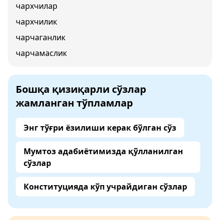
чархчилар
чархчилик
чарчаганлик
чарчамаслик
Бошқа қизиқарли сўзлар
жамланган тўпламлар
Энг тўғри ёзилиши керак бўлган сўз
Мумтоз адабиётимизда қўлланилган
сўзлар
Конституцияда кўп учрайдиган сўзлар