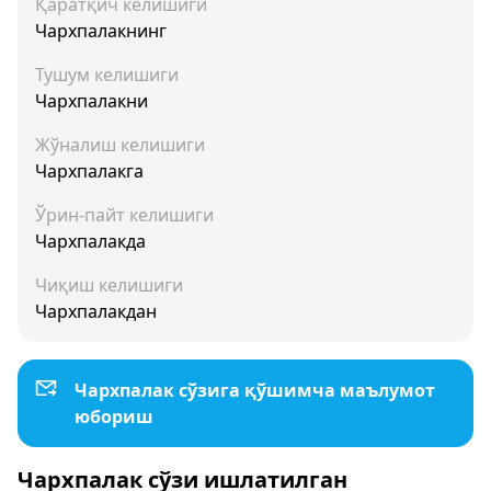
Қаратқич келишиги
Чархпалакнинг
Тушум келишиги
Чархпалакни
Жўналиш келишиги
Чархпалакга
Ўрин-пайт келишиги
Чархпалакда
Чиқиш келишиги
Чархпалакдан
Чархпалак сўзига қўшимча маълумот
юбориш
Чархпалак сўзи ишлатилган