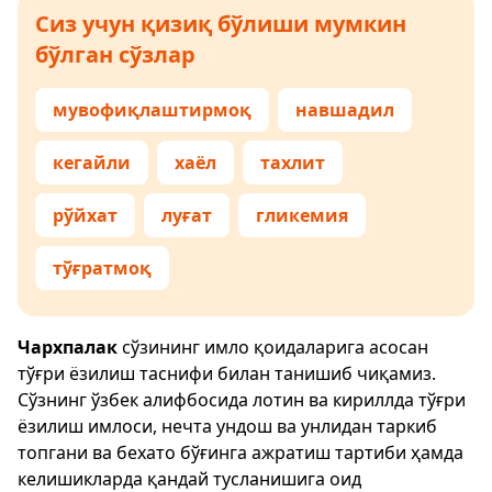
Сиз учун қизиқ бўлиши мумкин
бўлган сўзлар
мувофиқлаштирмоқ
навшадил
кегайли
хаёл
тахлит
рўйхат
луғат
гликемия
тўғратмоқ
Чархпалак
сўзининг имло қоидаларига асосан
тўғри ёзилиш таснифи билан танишиб чиқамиз.
Сўзнинг ўзбек алифбосида лотин ва кириллда тўғри
ёзилиш имлоси, нечта ундош ва унлидан таркиб
топгани ва бехато бўғинга ажратиш тартиби ҳамда
келишикларда қандай тусланишига оид