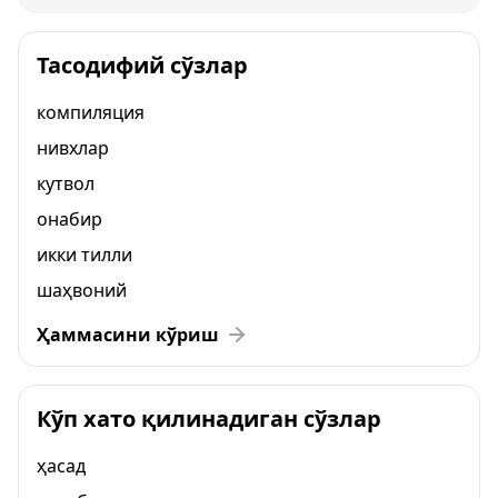
Тасодифий сўзлар
компиляция
нивхлар
кутвол
онабир
икки тилли
шаҳвоний
Ҳаммасини кўриш
Кўп хато қилинадиган сўзлар
ҳасад