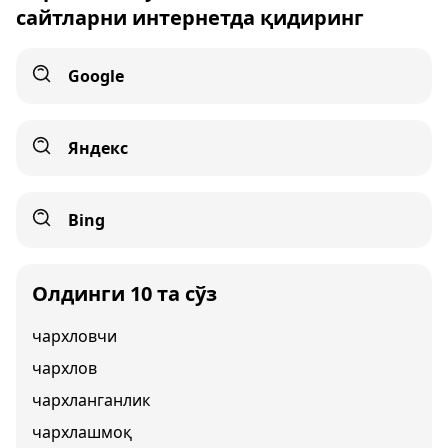
сайтларни интернетда қидиринг
Google
Яндекс
Bing
Олдинги 10 та сўз
чархловчи
чархлов
чархланганлик
чархлашмоқ