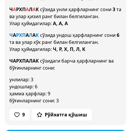
Ч
А
Р
Х
П
А
Л
А
К
сўзида унли ҳарфларнинг сони
3
та
ва улар қизил ранг билан белгиланган.
Улар қуйидагилар:
А, А, А
Ч
А
Р
Х
П
А
Л
А
К
сўзида ундош ҳарфларнинг сони
6
та ва улар кўк ранг билан белгиланган.
Улар қуйидагилар:
Ч, Р, Х, П, Л, К
ЧАРХПАЛАК
сўзидаги барча ҳарфларнинг ва
бўғинларнинг сони:
унлилар: 3
ундошлар: 6
ҳамма ҳарфлар: 9
бўғинларнинг сони: 3
9
Рўйхатга қўшиш