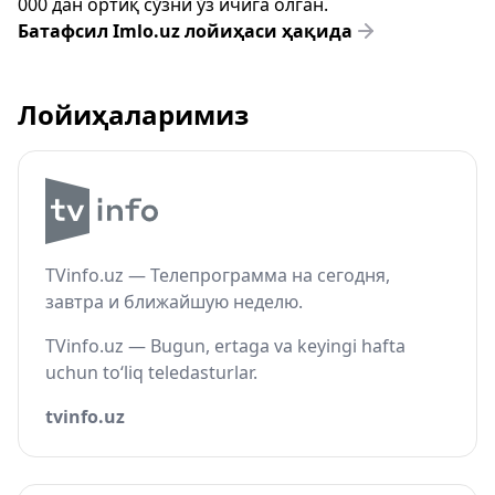
000 дан ортиқ сўзни ўз ичига олган.
Батафсил Imlo.uz лойиҳаси ҳақида
Лойиҳаларимиз
TVinfo.uz — Телепрограмма на сегодня,
завтра и ближайшую неделю.
TVinfo.uz — Bugun, ertaga va keyingi hafta
uchun to‘liq teledasturlar.
tvinfo.uz