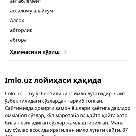
антаблемент
ассалому алайкум
Аллоҳ
абгорлик
абгора
Ҳаммасини кўриш
Imlo.uz лойиҳаси ҳақида
Imlo.uz — бу ўзбек тилининг имло луғатидир. Сайт
ўзбек тилидаги сўзлардан таркиб топган.
Сайтимизда ҳозирги замон ёшлари ҳаётига дахлдор
оммабоп сўзлар, кўп маротаба ва қайта-қайта хато
билан ёзиладиган сўзлар жамлаштирилган. Мана
шу сўзлар асосида яратилган имло луғати сайти, 87