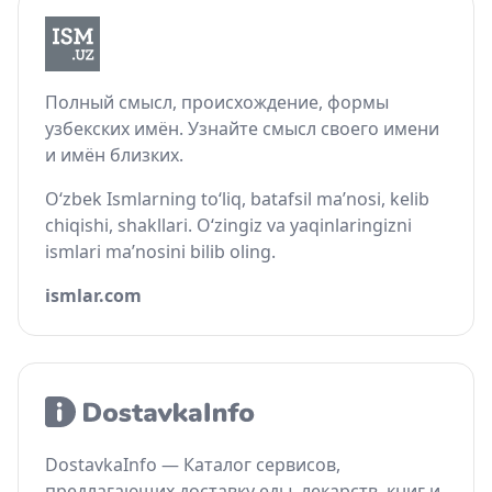
Полный смысл, происхождение, формы
узбекских имён. Узнайте смысл своего имени
и имён близких.
O‘zbek Ismlarning to‘liq, batafsil ma’nosi, kelib
chiqishi, shakllari. O‘zingiz va yaqinlaringizni
ismlari ma’nosini bilib oling.
ismlar.com
DostavkaInfo — Каталог сервисов,
предлагающих доставку еды, лекарств, книг и