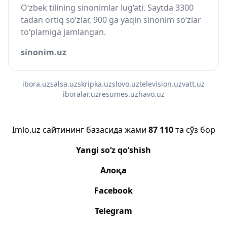
O‘zbek tilining sinonimlar lug‘ati. Saytda 3300
tadan ortiq so‘zlar, 900 ga yaqin sinonim so‘zlar
to‘plamiga jamlangan.
sinonim.uz
ibora.uz
salsa.uz
skripka.uz
slovo.uz
television.uz
vatt.uz
iboralar.uz
resumes.uz
havo.uz
Imlo.uz сайтининг базасида жами
87 110
та сўз бор
Yangi so‘z qo‘shish
Алоқа
Facebook
Telegram