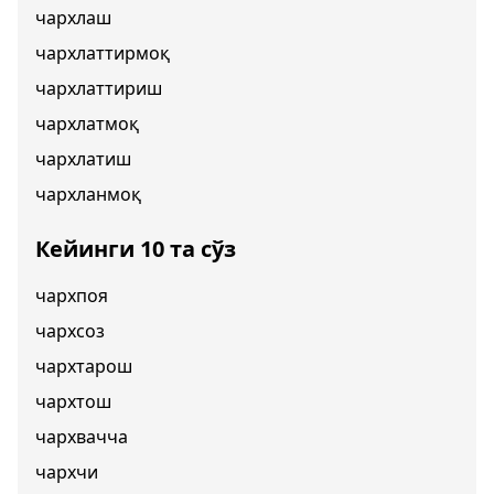
чархлаш
чархлаттирмоқ
чархлаттириш
чархлатмоқ
чархлатиш
чархланмоқ
Кейинги 10 та сўз
чархпоя
чархсоз
чархтарош
чархтош
чархвачча
чархчи