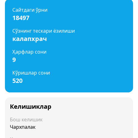
Сайтдаги ўрни
18497
Сўзнинг тескари ёзилиши
калапхрач
Ҳарфлар сони
9
Кўришлар сони
520
Келишиклар
Бош келишик
Чархпалак