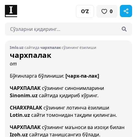
O‘Z
0
Imlo.uz
сайтида
чархпалак
сўзининг ёзилиши
чархпалак
от
Бўғинларга бўлиниши:
[чарх-па-лак]
ЧАРХПАЛАК
сўзининг синонимларини
Sinonim.uz
сайтида қидириб кўринг.
CHARXPALAK
сўзининг лотинча ёзилиши
Lotin.uz
сайти томонидан тақдим қилинган.
ЧАРХПАЛАК
сўзининг маъноси ва изоҳи билан
Izoh.uz
сайтида танишсангиз бўлади.