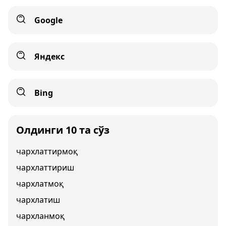
Google
Яндекс
Bing
Олдинги 10 та сўз
чархлаттирмоқ
чархлаттириш
чархлатмоқ
чархлатиш
чархланмоқ