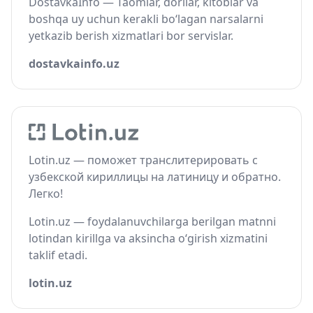
DostavkaInfo — Taomlar, dorilar, kitoblar va
boshqa uy uchun kerakli bo‘lagan narsalarni
yetkazib berish xizmatlari bor servislar.
dostavkainfo.uz
Lotin.uz — поможет транслитерировать с
узбекской кириллицы на латиницу и обратно.
Легко!
Lotin.uz — foydalanuvchilarga berilgan matnni
lotindan kirillga va aksincha o‘girish xizmatini
taklif etadi.
lotin.uz