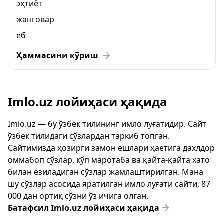
эҳтиёт
жанговар
еб
Ҳаммасини кўриш
Imlo.uz лойиҳаси ҳақида
Imlo.uz — бу ўзбек тилининг имло луғатидир. Сайт
ўзбек тилидаги сўзлардан таркиб топган.
Сайтимизда ҳозирги замон ёшлари ҳаётига дахлдор
оммабоп сўзлар, кўп маротаба ва қайта-қайта хато
билан ёзиладиган сўзлар жамлаштирилган. Мана
шу сўзлар асосида яратилган имло луғати сайти, 87
000 дан ортиқ сўзни ўз ичига олган.
Батафсил Imlo.uz лойиҳаси ҳақида