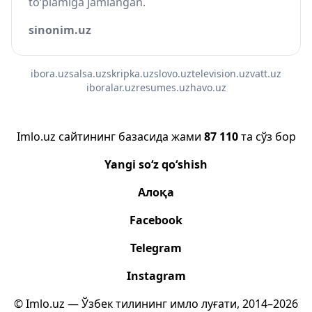
to‘plamiga jamlangan.
sinonim.uz
ibora.uz
salsa.uz
skripka.uz
slovo.uz
television.uz
vatt.uz
iboralar.uz
resumes.uz
havo.uz
Imlo.uz сайтининг базасида жами
87 110
та сўз бор
Yangi so‘z qo‘shish
Алоқа
Facebook
Telegram
Instagram
© Imlo.uz — Ўзбек тилининг имло луғати, 2014–2026