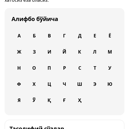
хатосиз ёза оласиз.
Алифбо бўйича
А
Б
В
Г
Д
Е
Ё
Ж
З
И
Й
К
Л
М
Н
О
П
Р
С
Т
У
Ф
Х
Ц
Ч
Ш
Э
Ю
Я
Ў
Қ
Ғ
Ҳ
Тасодифий сўзлар