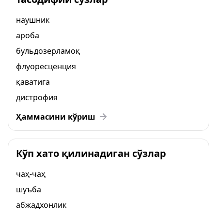
наушник
ароба
бульдозерламоқ
флуоресценция
қаватига
дистрофия
Ҳаммасини кўриш
Кўп хато қилинадиган сўзлар
чаҳ-чаҳ
шуъба
абжадхонлик