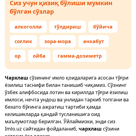
Сиз учун қизиқ бўлиши мумкин
бўлган сўзлар
алкоголли
тўлдириш
бўйича
соғлик
зора-мора
анкабут
ор
ойба
гамма-дозиметр
Чархлаш
сўзининг имло қоидаларига асосан тўғри
ёзилиш таснифи билан танишиб чиқамиз. Сўзнинг
ўзбек алифбосида лотин ва кириллда тўғри ёзилиш
имлоси, нечта ундош ва унлидан таркиб топгани ва
бехато бўғинга ажратиш тартиби ҳамда
келишикларда қандай тусланишига оид
маълумотлар берилган. Ўйлаймизки, энди сиз
Imlo.uz
сайтидан фойдаланиб,
чархлаш
сўзини