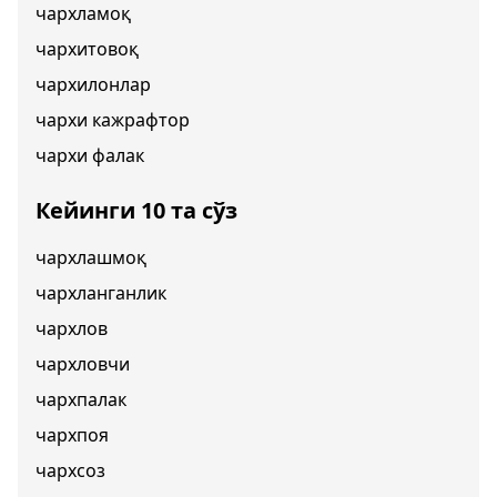
чархламоқ
чархитовоқ
чархилонлар
чархи кажрафтор
чархи фалак
Кейинги 10 та сўз
чархлашмоқ
чархланганлик
чархлов
чархловчи
чархпалак
чархпоя
чархсоз