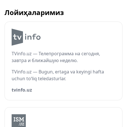
Лойиҳаларимиз
TVinfo.uz — Телепрограмма на сегодня,
завтра и ближайшую неделю.
TVinfo.uz — Bugun, ertaga va keyingi hafta
uchun to‘liq teledasturlar.
tvinfo.uz