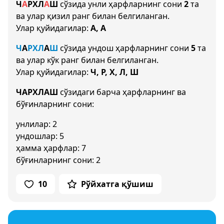
Ч
А
Р
Х
Л
А
Ш
сўзида унли ҳарфларнинг сони
2
та
ва улар қизил ранг билан белгиланган.
Улар қуйидагилар:
А, А
Ч
А
Р
Х
Л
А
Ш
сўзида ундош ҳарфларнинг сони
5
та
ва улар кўк ранг билан белгиланган.
Улар қуйидагилар:
Ч, Р, Х, Л, Ш
ЧАРХЛАШ
сўзидаги барча ҳарфларнинг ва
бўғинларнинг сони:
унлилар: 2
ундошлар: 5
ҳамма ҳарфлар: 7
бўғинларнинг сони: 2
10
Рўйхатга қўшиш