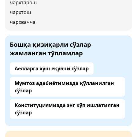
чархтарош
чархтош
чархвачча
Бошқа қизиқарли сўзлар
жамланган тўпламлар
Аёлларга хуш ёқувчи сўзлар
Мумтоз адабиётимизда қўлланилган
сўзлар
Конституциямизда энг кўп ишлатилган
сўзлар