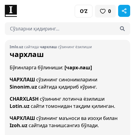
O‘Z
0
Imlo.uz
сайтида
чархлаш
сўзининг ёзилиши
чархлаш
Бўғинларга бўлиниши:
[чарх-лаш]
ЧАРХЛАШ
сўзининг синонимларини
Sinonim.uz
сайтида қидириб кўринг.
CHARXLASH
сўзининг лотинча ёзилиши
Lotin.uz
сайти томонидан тақдим қилинган.
ЧАРХЛАШ
сўзининг маъноси ва изоҳи билан
Izoh.uz
сайтида танишсангиз бўлади.