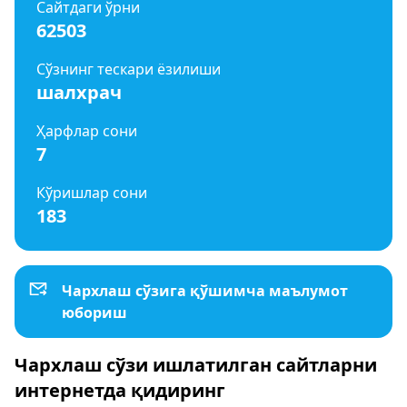
Сайтдаги ўрни
62503
Сўзнинг тескари ёзилиши
шалхрач
Ҳарфлар сони
7
Кўришлар сони
183
Чархлаш сўзига қўшимча маълумот
юбориш
Чархлаш сўзи ишлатилган сайтларни
интернетда қидиринг