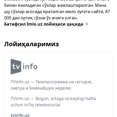
билан ёзиладиган сўзлар жамлаштирилган. Мана
шу сўзлар асосида яратилган имло луғати сайти, 87
000 дан ортиқ сўзни ўз ичига олган.
Батафсил Imlo.uz лойиҳаси ҳақида
Лойиҳаларимиз
TVinfo.uz — Телепрограмма на сегодня,
завтра и ближайшую неделю.
TVinfo.uz — Bugun, ertaga va keyingi hafta
uchun to‘liq teledasturlar.
tvinfo.uz