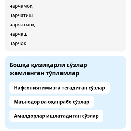
чарчамоқ
чарчатиш
чарчатмоқ
чарчаш
чарчоқ
Бошқа қизиқарли сўзлар
жамланган тўпламлар
Нафсониятимизга тегадиган сўзлар
Маънодор ва оҳанрабо сўзлар
Амалдорлар ишлатадиган сўзлар