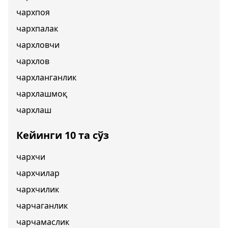
чархпоя
чархпалак
чархловчи
чархлов
чархланганлик
чархлашмоқ
чархлаш
Кейинги 10 та сўз
чархчи
чархчилар
чархчилик
чарчаганлик
чарчамаслик