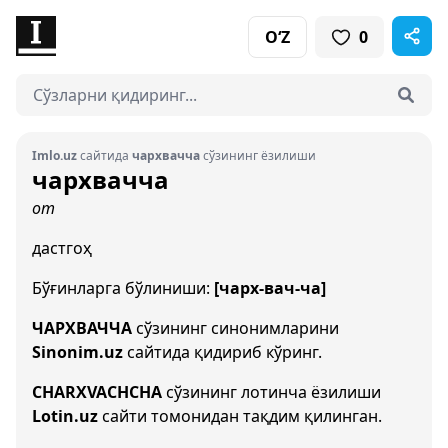
O‘Z
0
Imlo.uz
сайтида
чархвачча
сўзининг ёзилиши
чархвачча
от
дастгоҳ
Бўғинларга бўлиниши:
[чарх-вач-ча]
ЧАРХВАЧЧА
сўзининг синонимларини
Sinonim.uz
сайтида қидириб кўринг.
CHARXVACHCHA
сўзининг лотинча ёзилиши
Lotin.uz
сайти томонидан тақдим қилинган.