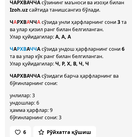
ЧАРХВАЧЧА
сўзининг маъноси ва изоҳи билан
Izoh.uz
сайтида танишсангиз бўлади.
Ч
А
Р
Х
В
А
Ч
Ч
А
сўзида унли ҳарфларнинг сони
3
та
ва улар қизил ранг билан белгиланган.
Улар қуйидагилар:
А, А, А
Ч
А
Р
Х
В
А
Ч
Ч
А
сўзида ундош ҳарфларнинг сони
6
та ва улар кўк ранг билан белгиланган.
Улар қуйидагилар:
Ч, Р, Х, В, Ч, Ч
ЧАРХВАЧЧА
сўзидаги барча ҳарфларнинг ва
бўғинларнинг сони:
унлилар: 3
ундошлар: 6
ҳамма ҳарфлар: 9
бўғинларнинг сони: 3
6
Рўйхатга қўшиш