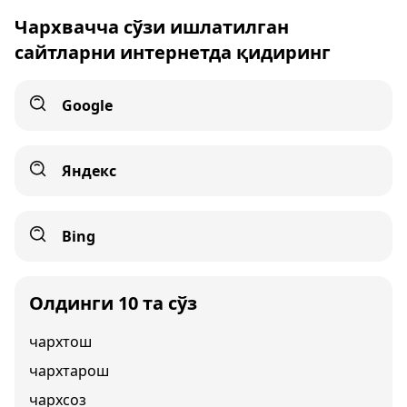
Чархвачча сўзи ишлатилган
сайтларни интернетда қидиринг
Google
Яндекс
Bing
Олдинги 10 та сўз
чархтош
чархтарош
чархсоз