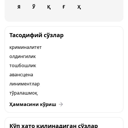
Я
Ў
Қ
Ғ
Ҳ
Тасодифий сўзлар
криминалитет
олдингилик
тошбошлик
авансцена
линиментлар
тўралашмоқ
Ҳаммасини кўриш
Кўп хато қилинадиган сўзлар