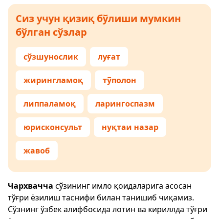
Сиз учун қизиқ бўлиши мумкин
бўлган сўзлар
сўзшунослик
луғат
жирингламоқ
тўполон
липпаламоқ
ларингоспазм
юрисконсульт
нуқтаи назар
жавоб
Чархвачча
сўзининг имло қоидаларига асосан
тўғри ёзилиш таснифи билан танишиб чиқамиз.
Сўзнинг ўзбек алифбосида лотин ва кириллда тўғри