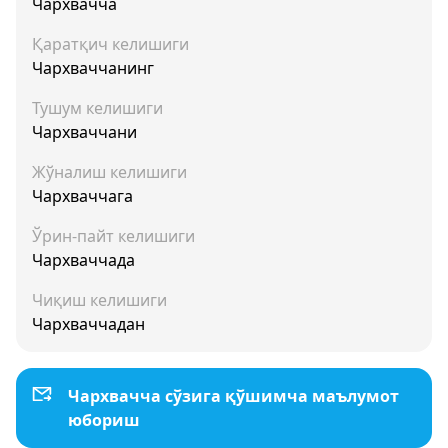
Чархвачча
Қаратқич келишиги
Чархваччанинг
Тушум келишиги
Чархваччани
Жўналиш келишиги
Чархваччага
Ўрин-пайт келишиги
Чархваччада
Чиқиш келишиги
Чархваччадан
Чархвачча сўзига қўшимча маълумот
юбориш