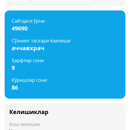
Сайтдаги ўрни
49690
Сўзнинг тескари ёзилиши
аччавхрач
Ҳарфлар сони
9
Кўришлар сони
86
Келишиклар
Бош келишик