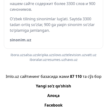
нашем сайте содержит более 3300 слов и 900
синонимов.
O‘zbek tilining sinonimlar lug‘ati. Saytda 3300
tadan ortiq so‘zlar, 900 ga yaqin sinonim so‘zlar
to‘plamiga jamlangan.
sinonim.uz
ibora.uz
salsa.uz
skripka.uz
slovo.uz
television.uz
vatt.uz
iboralar.uz
resumes.uz
havo.uz
Imlo.uz сайтининг базасида жами
87 110
та сўз бор
Yangi so‘z qo‘shish
Алоқа
Facebook