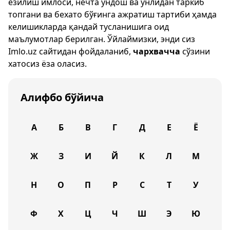
ёзилиш имлоси, нечта ундош ва унлидан таркиб
топгани ва бехато бўғинга ажратиш тартиби ҳамда
келишикларда қандай тусланишига оид
маълумотлар берилган. Ўйлаймизки, энди сиз
Imlo.uz
сайтидан фойдаланиб,
чархвачча
сўзини
хатосиз ёза оласиз.
Алифбо бўйича
А
Б
В
Г
Д
Е
Ё
Ж
З
И
Й
К
Л
М
Н
О
П
Р
С
Т
У
Ф
Х
Ц
Ч
Ш
Э
Ю