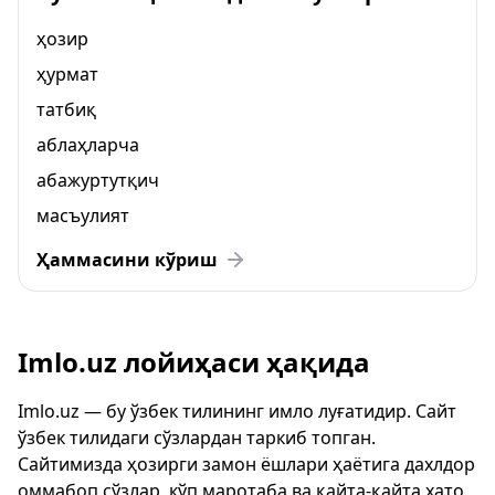
ҳозир
ҳурмат
татбиқ
аблаҳларча
абажуртутқич
масъулият
Ҳаммасини кўриш
Imlo.uz лойиҳаси ҳақида
Imlo.uz — бу ўзбек тилининг имло луғатидир. Сайт
ўзбек тилидаги сўзлардан таркиб топган.
Сайтимизда ҳозирги замон ёшлари ҳаётига дахлдор
оммабоп сўзлар, кўп маротаба ва қайта-қайта хато