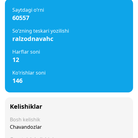
Saytdagi o‘rni
60557
So‘zning teskari yozilishi
ralzodnavahc
Harflar soni
12
Ko‘rishlar soni
146
Kelishiklar
Bosh kelishik
Chavandozlar