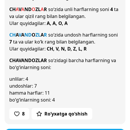
CH
A
V
A
N
D
O
Z
L
A
R
so‘zida unli harflarning soni
4
ta
va ular qizil rang bilan belgilangan.
Ular quyidagilar:
A, A, O, A
CH
A
V
A
N
D
O
Z
L
A
R
so‘zida undosh harflarning soni
7
ta va ular ko‘k rang bilan belgilangan.
Ular quyidagilar:
CH, V, N, D, Z, L, R
CHAVANDOZLAR
so‘zidagi barcha harflarning va
bo‘g‘inlarning soni:
unlilar: 4
undoshlar: 7
hamma harflar: 11
bo‘g‘inlarning soni: 4
8
Ro‘yxatga qo‘shish