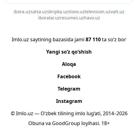
ibora.uz
salsa.uz
skripka.uz
slovo.uz
television.uz
vatt.uz
iboralar.uz
resumes.uz
havo.uz
Imlo.uz saytining bazasida jami
87 110
ta so‘z bor
Yangi so‘z qo‘shish
Aloqa
Facebook
Telegram
Instagram
© Imlo.uz — O‘zbek tilining imlo lug‘ati, 2014–2026
Obuna
va
GoodGroup
loyihasi.
18+