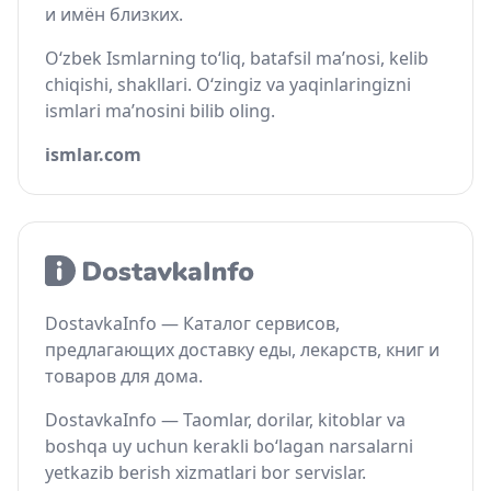
и имён близких.
O‘zbek Ismlarning to‘liq, batafsil ma’nosi, kelib
chiqishi, shakllari. O‘zingiz va yaqinlaringizni
ismlari ma’nosini bilib oling.
ismlar.com
DostavkaInfo — Каталог сервисов,
предлагающих доставку еды, лекарств, книг и
товаров для дома.
DostavkaInfo — Taomlar, dorilar, kitoblar va
boshqa uy uchun kerakli bo‘lagan narsalarni
yetkazib berish xizmatlari bor servislar.