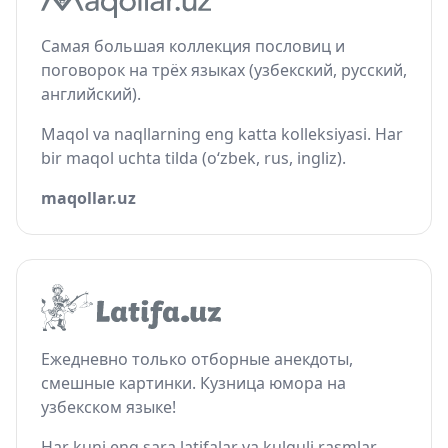
Самая большая коллекция пословиц и
поговорок на трёх языках (узбекский, русский,
английский).
Maqol va naqllarning eng katta kolleksiyasi. Har
bir maqol uchta tilda (o‘zbek, rus, ingliz).
maqollar.uz
Ежедневно только отборные анекдоты,
смешные картинки. Кузница юмора на
узбекском языке!
Har kuni eng sara latifalar va kulguli rasmlar.