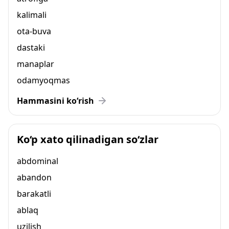
kalimali
ota-buva
dastaki
manaplar
odamyoqmas
Hammasini ko‘rish
Ko‘p xato qilinadigan so‘zlar
abdominal
abandon
barakatli
ablaq
uzilish