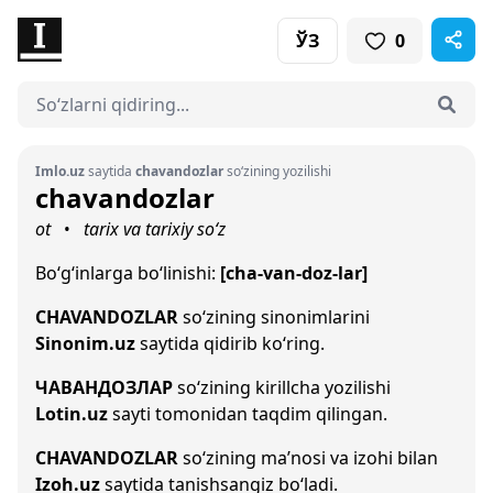
ЎЗ
0
Imlo.uz
saytida
chavandozlar
so‘zining yozilishi
chavandozlar
ot
tarix va tarixiy so‘z
•
Bo‘g‘inlarga bo‘linishi:
[cha-van-doz-lar]
CHAVANDOZLAR
so‘zining sinonimlarini
Sinonim.uz
saytida qidirib ko‘ring.
ЧАВАНДОЗЛАР
so‘zining kirillcha yozilishi
Lotin.uz
sayti tomonidan taqdim qilingan.
CHAVANDOZLAR
so‘zining ma’nosi va izohi bilan
Izoh.uz
saytida tanishsangiz bo‘ladi.