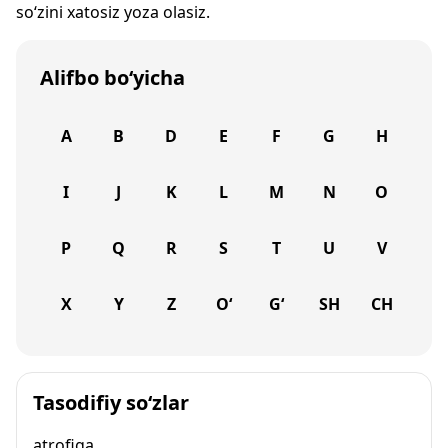
so‘zini xatosiz yoza olasiz.
Alifbo bo‘yicha
A
B
D
E
F
G
H
I
J
K
L
M
N
O
P
Q
R
S
T
U
V
X
Y
Z
O‘
G‘
SH
CH
Tasodifiy so‘zlar
atrofiga