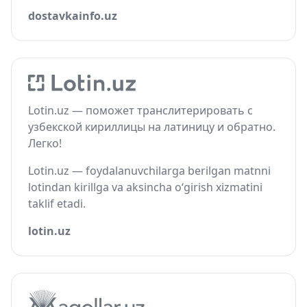
dostavkainfo.uz
Lotin.uz — поможет транслитерировать с
узбекской кириллицы на латиницу и обратно.
Легко!
Lotin.uz — foydalanuvchilarga berilgan matnni
lotindan kirillga va aksincha o‘girish xizmatini
taklif etadi.
lotin.uz