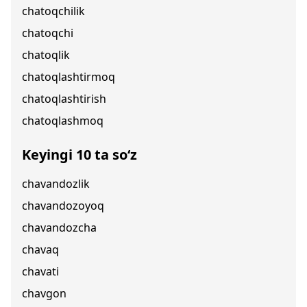
chatoqchilik
chatoqchi
chatoqlik
chatoqlashtirmoq
chatoqlashtirish
chatoqlashmoq
Keyingi 10 ta so‘z
chavandozlik
chavandozoyoq
chavandozcha
chavaq
chavati
chavgon