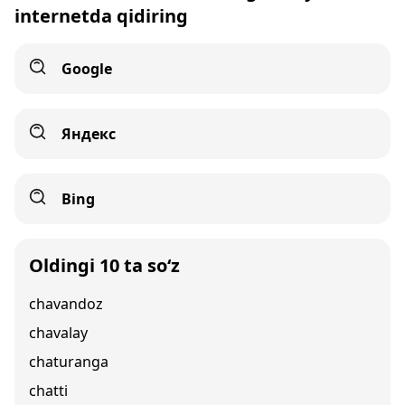
internetda qidiring
Google
Яндекс
Bing
Oldingi 10 ta so‘z
chavandoz
chavalay
chaturanga
chatti