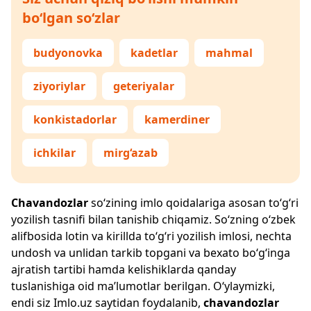
bo‘lgan so‘zlar
budyonovka
kadetlar
mahmal
ziyoriylar
geteriyalar
konkistadorlar
kamerdiner
ichkilar
mirg‘azab
Chavandozlar
so‘zining imlo qoidalariga asosan to‘g‘ri
yozilish tasnifi bilan tanishib chiqamiz. So‘zning o‘zbek
alifbosida lotin va kirillda to‘g‘ri yozilish imlosi, nechta
undosh va unlidan tarkib topgani va bexato bo‘g‘inga
ajratish tartibi hamda kelishiklarda qanday
tuslanishiga oid ma’lumotlar berilgan. O‘ylaymizki,
endi siz
Imlo.uz
saytidan foydalanib,
chavandozlar