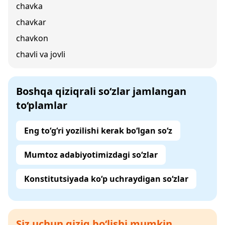
chavka
chavkar
chavkon
chavli va jovli
Boshqa qiziqrali so‘zlar jamlangan
to‘plamlar
Eng to‘g‘ri yozilishi kerak bo‘lgan so‘z
Mumtoz adabiyotimizdagi so‘zlar
Konstitutsiyada ko‘p uchraydigan so‘zlar
Siz uchun qiziq bo‘lishi mumkin