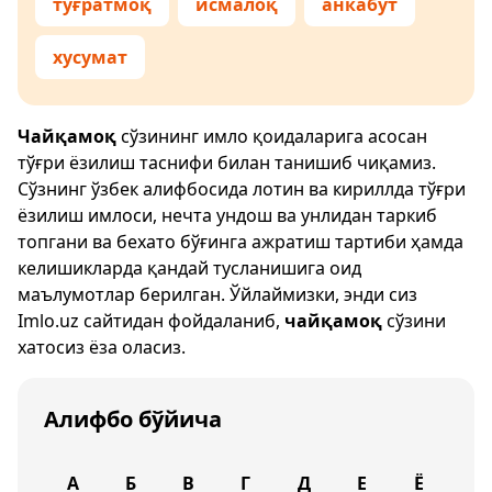
тўғратмоқ
исмалоқ
анкабут
хусумат
Чайқамоқ
сўзининг имло қоидаларига асосан
тўғри ёзилиш таснифи билан танишиб чиқамиз.
Сўзнинг ўзбек алифбосида лотин ва кириллда тўғри
ёзилиш имлоси, нечта ундош ва унлидан таркиб
топгани ва бехато бўғинга ажратиш тартиби ҳамда
келишикларда қандай тусланишига оид
маълумотлар берилган. Ўйлаймизки, энди сиз
Imlo.uz
сайтидан фойдаланиб,
чайқамоқ
сўзини
хатосиз ёза оласиз.
Алифбо бўйича
А
Б
В
Г
Д
Е
Ё