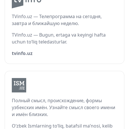
TVinfo.uz — Телепрограмма на сегодня,
завтра и ближайшую неделю.
TVinfo.uz — Bugun, ertaga va keyingi hafta
uchun to‘liq teledasturlar.
tvinfo.uz
Полный смысл, происхождение, формы
узбекских имён. Узнайте смысл своего имени
и имён близких.
O‘zbek Ismlarning to‘liq, batafsil ma’nosi, kelib