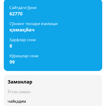
Сайтдаги ўрни
62770
Сўзнинг тескари ёзилиши
қомақйач
Ҳарфлар сони
8
Кўришлар сони
99
Замонлар
Ўтган замон
чайқадим