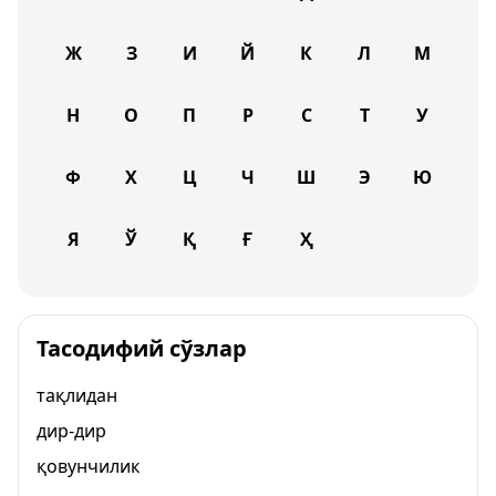
Ж
З
И
Й
К
Л
М
Н
О
П
Р
С
Т
У
Ф
Х
Ц
Ч
Ш
Э
Ю
Я
Ў
Қ
Ғ
Ҳ
Тасодифий сўзлар
тақлидан
дир-дир
қовунчилик