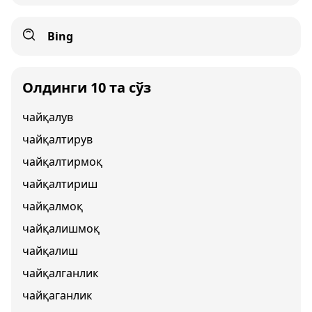
Bing
Олдинги 10 та сўз
чайқалув
чайқалтирув
чайқалтирмоқ
чайқалтириш
чайқалмоқ
чайқалишмоқ
чайқалиш
чайқалганлик
чайқаганлик