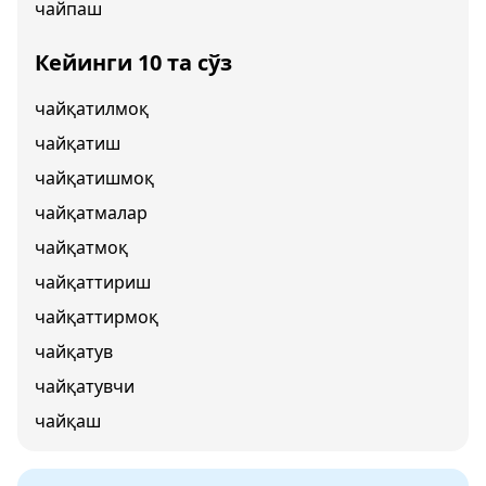
чайпаш
Кейинги 10 та сўз
чайқатилмоқ
чайқатиш
чайқатишмоқ
чайқатмалар
чайқатмоқ
чайқаттириш
чайқаттирмоқ
чайқатув
чайқатувчи
чайқаш