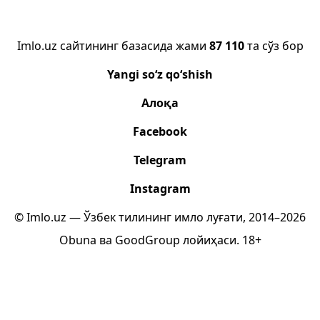
Imlo.uz сайтининг базасида жами
87 110
та сўз бор
Yangi so‘z qo‘shish
Алоқа
Facebook
Telegram
Instagram
© Imlo.uz — Ўзбек тилининг имло луғати, 2014–2026
Obuna
ва
GoodGroup
лойиҳаси.
18+