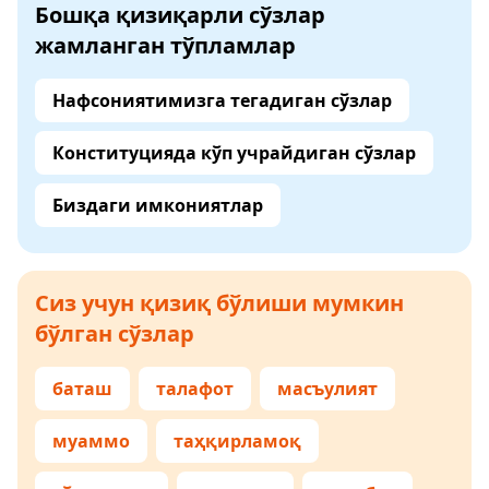
Бошқа қизиқарли сўзлар
жамланган тўпламлар
Нафсониятимизга тегадиган сўзлар
Конституцияда кўп учрайдиган сўзлар
Биздаги имкониятлар
Сиз учун қизиқ бўлиши мумкин
бўлган сўзлар
баташ
талафот
масъулият
муаммо
таҳқирламоқ