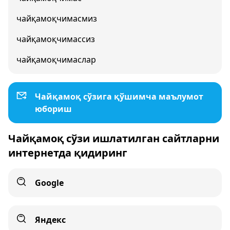
чайқамоқчимасмиз
чайқамоқчимассиз
чайқамоқчимаслар
Чайқамоқ сўзига қўшимча маълумот
юбориш
Чайқамоқ сўзи ишлатилган сайтларни
интернетда қидиринг
Google
Яндекс