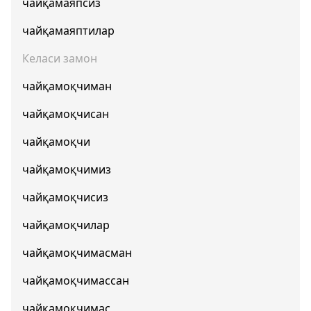
чайқамаяпсиз
чайқамаяптилар
Келаси замон
чайқамоқчиман
чайқамоқчисан
чайқамоқчи
чайқамоқчимиз
чайқамоқчисиз
чайқамоқчилар
чайқамоқчимасман
чайқамоқчимассан
чайқамоқчимас