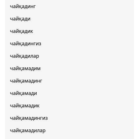
чайқадинг
чайқади
чайқадик
чайқадингиз
чайқадилар
чайқамадим
чайқамадинг
чайқамади
чайқамадик
чайқамадингиз
чайқамадилар