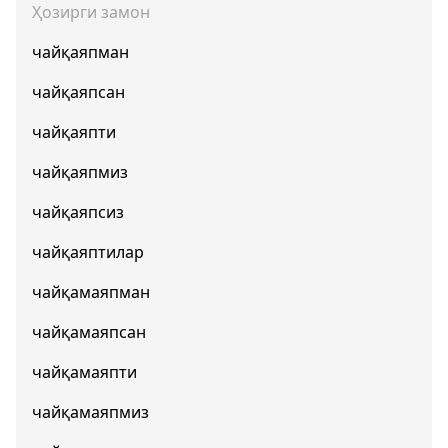
Ҳозирги замон
чайқаяпман
чайқаяпсан
чайқаяпти
чайқаяпмиз
чайқаяпсиз
чайқаяптилар
чайқамаяпман
чайқамаяпсан
чайқамаяпти
чайқамаяпмиз