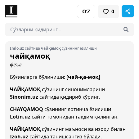
O‘Z
0
Imlo.uz
сайтида
чайқамоқ
сўзининг ёзилиши
чайқамоқ
феъл
Бўғинларга бўлиниши:
[чай-қа-моқ]
ЧАЙҚАМОҚ
сўзининг синонимларини
Sinonim.uz
сайтида қидириб кўринг.
CHAYQAMOQ
сўзининг лотинча ёзилиши
Lotin.uz
сайти томонидан тақдим қилинган.
ЧАЙҚАМОҚ
сўзининг маъноси ва изоҳи билан
Izoh.uz
сайтида танишсангиз бўлади.