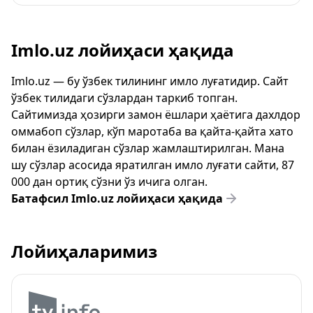
Imlo.uz лойиҳаси ҳақида
Imlo.uz — бу ўзбек тилининг имло луғатидир. Сайт
ўзбек тилидаги сўзлардан таркиб топган.
Сайтимизда ҳозирги замон ёшлари ҳаётига дахлдор
оммабоп сўзлар, кўп маротаба ва қайта-қайта хато
билан ёзиладиган сўзлар жамлаштирилган. Мана
шу сўзлар асосида яратилган имло луғати сайти, 87
000 дан ортиқ сўзни ўз ичига олган.
Батафсил Imlo.uz лойиҳаси ҳақида
Лойиҳаларимиз