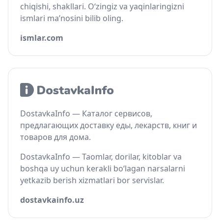
chiqishi, shakllari. O‘zingiz va yaqinlaringizni
ismlari ma’nosini bilib oling.
ismlar.com
DostavkaInfo — Каталог сервисов,
предлагающих доставку еды, лекарств, книг и
товаров для дома.
DostavkaInfo — Taomlar, dorilar, kitoblar va
boshqa uy uchun kerakli bo‘lagan narsalarni
yetkazib berish xizmatlari bor servislar.
dostavkainfo.uz