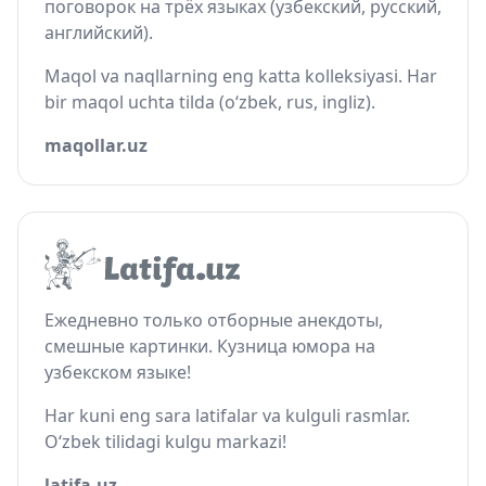
поговорок на трёх языках (узбекский, русский,
английский).
Maqol va naqllarning eng katta kolleksiyasi. Har
bir maqol uchta tilda (o‘zbek, rus, ingliz).
maqollar.uz
Ежедневно только отборные анекдоты,
смешные картинки. Кузница юмора на
узбекском языке!
Har kuni eng sara latifalar va kulguli rasmlar.
O‘zbek tilidagi kulgu markazi!
latifa.uz