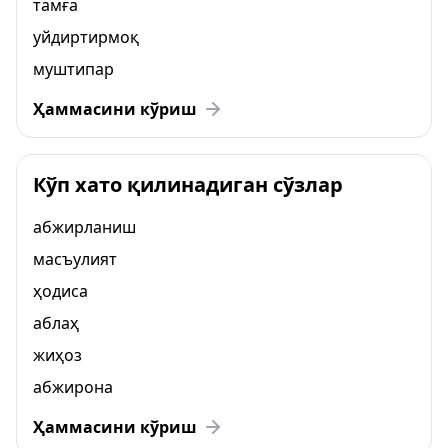
тамға
уйдиртирмоқ
муштипар
Ҳаммасини кўриш
Кўп хато қилинадиган сўзлар
абжирланиш
масъулият
ҳодиса
аблаҳ
жиҳоз
абжирона
Ҳаммасини кўриш