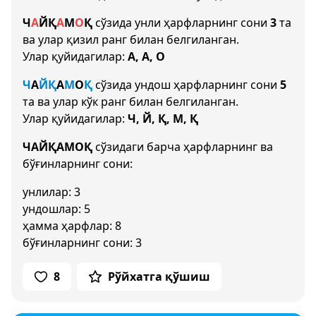
Ч
А
Й
Қ
А
М
О
Қ
сўзида унли ҳарфларнинг сони
3
та
ва улар қизил ранг билан белгиланган.
Улар қуйидагилар:
А, А, О
Ч
А
Й
Қ
А
М
О
Қ
сўзида ундош ҳарфларнинг сони
5
та ва улар кўк ранг билан белгиланган.
Улар қуйидагилар:
Ч, Й, Қ, М, Қ
ЧАЙҚАМОҚ
сўзидаги барча ҳарфларнинг ва
бўғинларнинг сони:
унлилар: 3
ундошлар: 5
ҳамма ҳарфлар: 8
бўғинларнинг сони: 3
8
Рўйхатга қўшиш