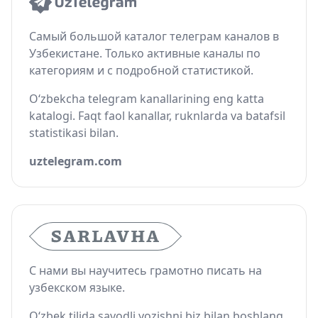
Самый большой каталог телеграм каналов в
Узбекистане. Только активные каналы по
категориям и с подробной статистикой.
O‘zbekcha telegram kanallarining eng katta
katalogi. Faqt faol kanallar, ruknlarda va batafsil
statistikasi bilan.
uztelegram.com
С нами вы научитесь грамотно писать на
узбекском языке.
O‘zbek tilida savodli yozishni biz bilan boshlang.