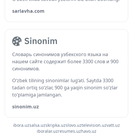
sarlavha.com
Словарь синонимов узбекского языка на
нашем сайте содержит более 3300 слов и 900
синонимов.
O‘zbek tilining sinonimlar lug‘ati. Saytda 3300
tadan ortiq so‘zlar, 900 ga yaqin sinonim so‘zlar
to‘plamiga jamlangan.
sinonim.uz
ibora.uz
salsa.uz
skripka.uz
slovo.uz
television.uz
vatt.uz
iboralar.uz
resumes.uz
havo.uz