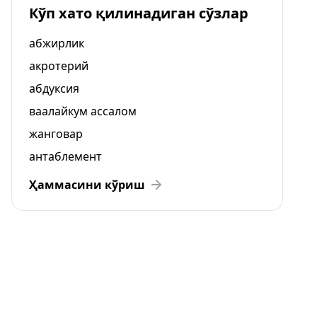
Кўп хато қилинадиган сўзлар
абжирлик
акротерий
абдуксия
ваалайкум ассалом
жанговар
антаблемент
Ҳаммасини кўриш