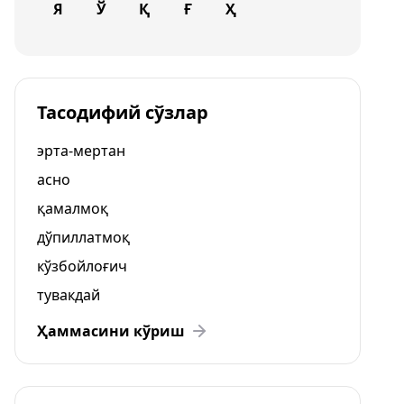
Я
Ў
Қ
Ғ
Ҳ
Тасодифий сўзлар
эрта-мертан
асно
қамалмоқ
дўпиллатмоқ
кўзбойлоғич
тувакдай
Ҳаммасини кўриш