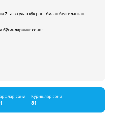
они
7
та ва улар кўк ранг билан белгиланган.
а бўғинларнинг сони:
арфлар сони
Кўришлар сони
1
81