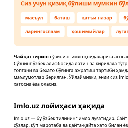
Сиз учун қизиқ бўлиши мумкин бўл
масъул
баташ
қатъи назар
б
ларингоспазм
ҳошимийлар
луға
Чайқаттириш
сўзининг имло қоидаларига асоса
Сўзнинг ўзбек алифбосида лотин ва кириллда тўғ
топгани ва бехато бўғинга ажратиш тартиби ҳам
маълумотлар берилган. Ўйлаймизки, энди сиз
Imlo
хатосиз ёза оласиз.
Imlo.uz лойиҳаси ҳақида
Imlo.uz — бу ўзбек тилининг имло луғатидир. Сай
сўзлар, кўп маротаба ва қайта-қайта хато билан 