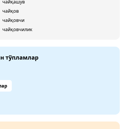
чайқашув
чайқов
чайқовчи
чайқовчилик
ан тўпламлар
лар