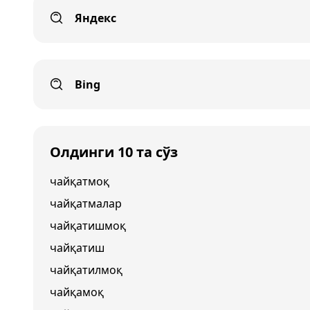
Яндекс
Bing
Олдинги 10 та сўз
чайқатмоқ
чайқатмалар
чайқатишмоқ
чайқатиш
чайқатилмоқ
чайқамоқ