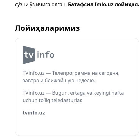
сўзни ўз ичига олган.
Батафсил Imlo.uz лойиҳас
Лойиҳаларимиз
TVinfo.uz — Телепрограмма на сегодня,
завтра и ближайшую неделю.
TVinfo.uz — Bugun, ertaga va keyingi hafta
uchun to‘liq teledasturlar.
tvinfo.uz