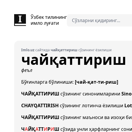
Ўзбек тилининг
имло луғати
Imlo.uz
сайтида
чайқаттириш
сўзининг ёзилиши
чайқаттириш
феъл
Бўғинларга бўлиниши:
[чай-қат-ти-риш]
ЧАЙҚАТТИРИШ
сўзининг синонимларини
Sin
CHAYQATTIRISH
сўзининг лотинча ёзилиши
Lot
ЧАЙҚАТТИРИШ
сўзининг маъноси ва изоҳи б
Ч
А
Й
Қ
А
Т
Т
И
Р
И
Ш
сўзида унли ҳарфларнинг сон