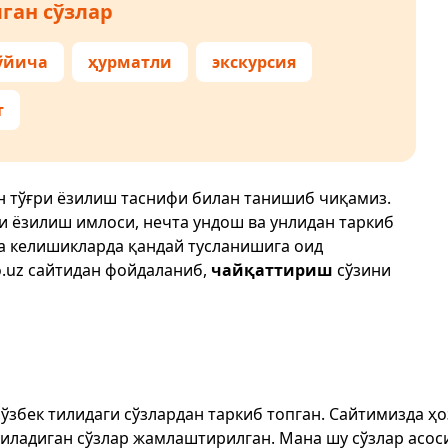
ган сўзлар
ўйича
ҳурматли
экскурсия
т
н тўғри ёзилиш таснифи билан танишиб чиқамиз.
ри ёзилиш имлоси, нечта ундош ва унлидан таркиб
да келишикларда қандай тусланишига оид
.uz
сайтидан фойдаланиб,
чайқаттириш
сўзини
т ўзбек тилидаги сўзлардан таркиб топган. Сайтимизда 
ёзиладиган сўзлар жамлаштирилган. Мана шу сўзлар асоси