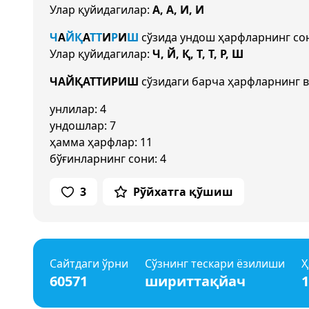
Улар қуйидагилар:
А, А, И, И
Ч
А
Й
Қ
А
Т
Т
И
Р
И
Ш
сўзида ундош ҳарфларнинг с
Улар қуйидагилар:
Ч, Й, Қ, Т, Т, Р, Ш
ЧАЙҚАТТИРИШ
сўзидаги барча ҳарфларнинг в
унлилар: 4
ундошлар: 7
ҳамма ҳарфлар: 11
бўғинларнинг сони: 4
3
Рўйхатга қўшиш
Сайтдаги ўрни
Сўзнинг тескари ёзилиши
Ҳ
60571
шириттақйач
1