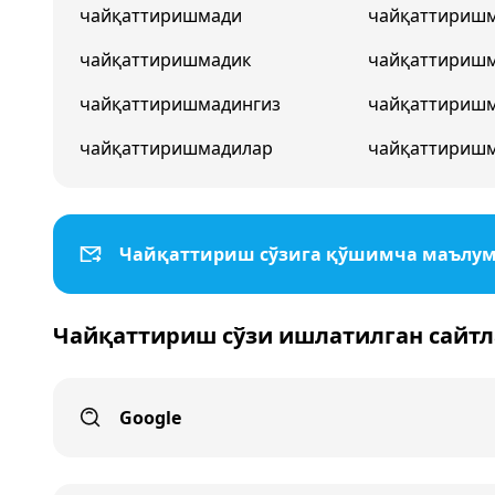
чайқаттиришмади
чайқаттириш
чайқаттиришмадик
чайқаттириш
чайқаттиришмадингиз
чайқаттириш
чайқаттиришмадилар
чайқаттириш
Чайқаттириш сўзига қўшимча маълу
Чайқаттириш сўзи ишлатилган сайтл
Google