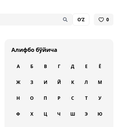
O‘Z
0
Алифбо бўйича
А
Б
В
Г
Д
Е
Ё
Ж
З
И
Й
К
Л
М
Н
О
П
Р
С
Т
У
Ф
Х
Ц
Ч
Ш
Э
Ю