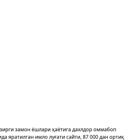
ҳозирги замон ёшлари ҳаётига дахлдор оммабоп
да яратилган имло луғати сайти, 87 000 дан ортиқ