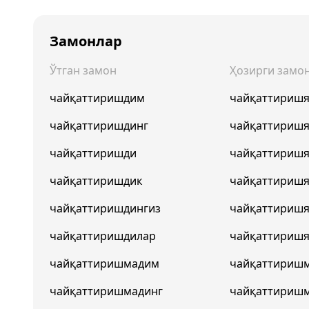
Замонлар
Ўтган замон
Ҳозирги замо
чайқаттиришдим
чайқаттириш
чайқаттиришдинг
чайқаттириш
чайқаттиришди
чайқаттириш
чайқаттиришдик
чайқаттириш
чайқаттиришдингиз
чайқаттиришя
чайқаттиришдилар
чайқаттиришя
чайқаттиришмадим
чайқаттириш
чайқаттиришмадинг
чайқаттириш