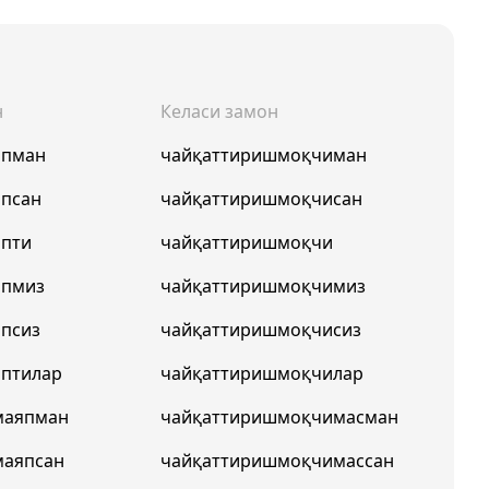
н
Келаси замон
япман
чайқаттиришмоқчиман
япсан
чайқаттиришмоқчисан
япти
чайқаттиришмоқчи
япмиз
чайқаттиришмоқчимиз
псиз
чайқаттиришмоқчисиз
птилар
чайқаттиришмоқчилар
маяпман
чайқаттиришмоқчимасман
маяпсан
чайқаттиришмоқчимассан