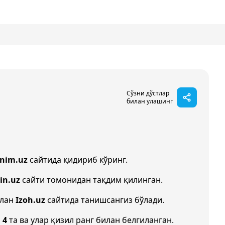
Сўзни дўстлар
билан улашинг
onim.uz
сайтида қидириб кўринг.
in.uz
сайти томонидан тақдим қилинган.
илан
Izoh.uz
сайтида танишсангиз бўлади.
и
4
та ва улар қизил ранг билан белгиланган.