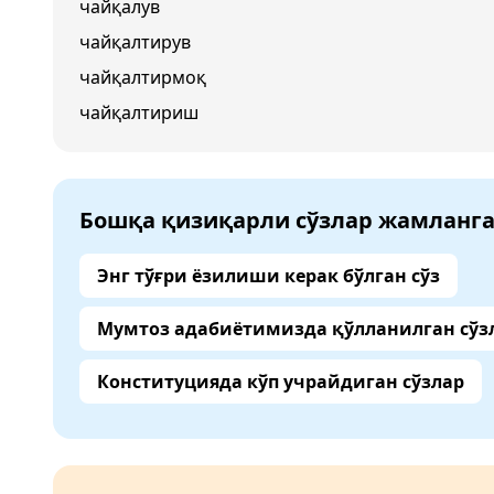
чайқалув
чайқалтирув
чайқалтирмоқ
чайқалтириш
Бошқа қизиқарли сўзлар жамланг
Энг тўғри ёзилиши керак бўлган сўз
Мумтоз адабиётимизда қўлланилган сўз
Конституцияда кўп учрайдиган сўзлар