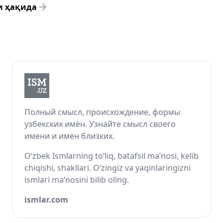
и ҳақида
Полный смысл, происхождение, формы
узбекских имён. Узнайте смысл своего
имени и имён близких.
O‘zbek Ismlarning to‘liq, batafsil ma’nosi, kelib
chiqishi, shakllari. O‘zingiz va yaqinlaringizni
ismlari ma’nosini bilib oling.
ismlar.com