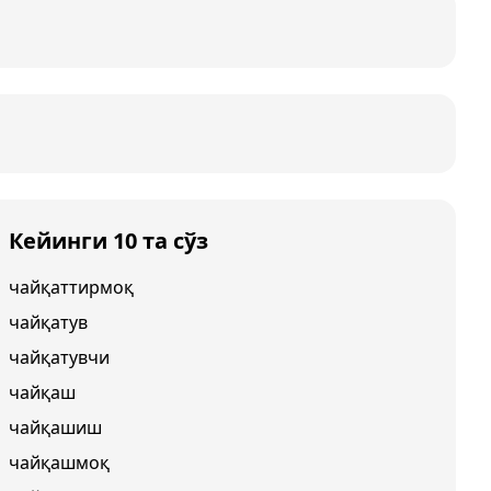
Кейинги 10 та сўз
чайқаттирмоқ
чайқатув
чайқатувчи
чайқаш
чайқашиш
чайқашмоқ