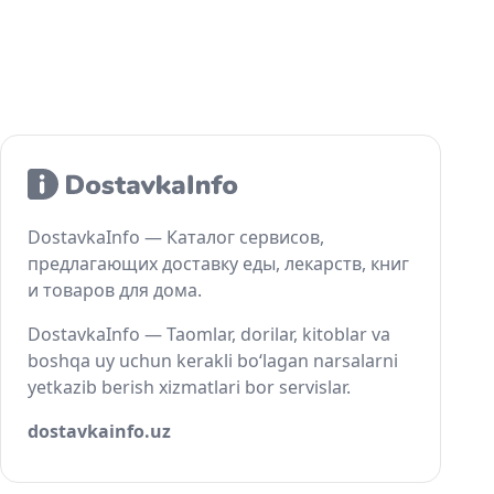
DostavkaInfo — Каталог сервисов,
предлагающих доставку еды, лекарств, книг
и товаров для дома.
DostavkaInfo — Taomlar, dorilar, kitoblar va
boshqa uy uchun kerakli bo‘lagan narsalarni
yetkazib berish xizmatlari bor servislar.
dostavkainfo.uz