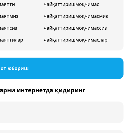
маяпти
чайқаттиришмоқчимас
маяпмиз
чайқаттиришмоқчимасмиз
маяпсиз
чайқаттиришмоқчимассиз
маяптилар
чайқаттиришмоқчимаслар
мот юбориш
арни интернетда қидиринг