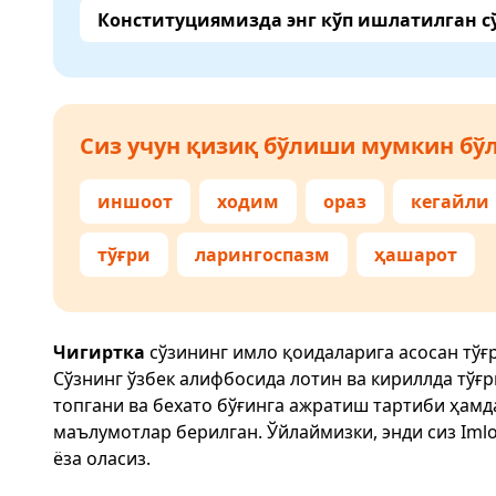
Конституциямизда энг кўп ишлатилган с
Сиз учун қизиқ бўлиши мумкин бўл
иншоот
ходим
ораз
кегайли
тўғри
ларингоспазм
ҳашарот
Чигиртка
сўзининг имло қоидаларига асосан тўғ
Сўзнинг ўзбек алифбосида лотин ва кириллда тўғ
топгани ва бехато бўғинга ажратиш тартиби ҳам
маълумотлар берилган. Ўйлаймизки, энди сиз
Imlo
ёза оласиз.