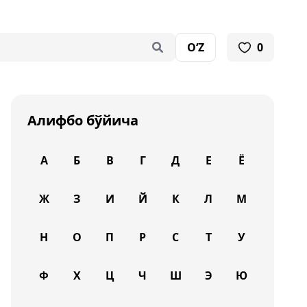
O‘Z
0
Алифбо бўйича
А
Б
В
Г
Д
Е
Ё
Ж
З
И
Й
К
Л
М
Н
О
П
Р
С
Т
У
Ф
Х
Ц
Ч
Ш
Э
Ю