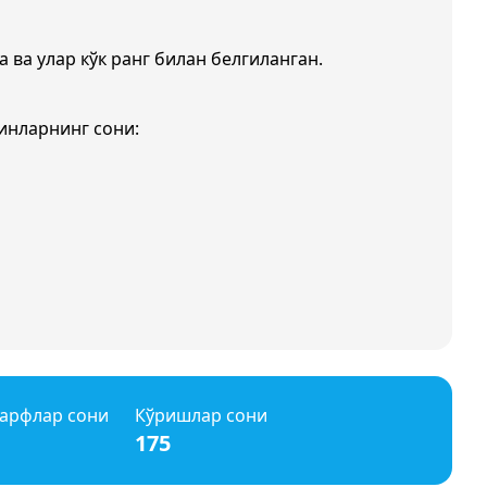
а ва улар кўк ранг билан белгиланган.
инларнинг сони:
арфлар сони
Кўришлар сони
175