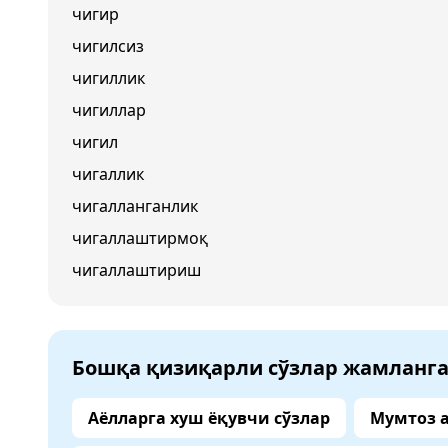
чигир
чигилсиз
чигиллик
чигиллар
чигил
чигаллик
чигалланганлик
чигаллаштирмоқ
чигаллаштириш
Бошқа қизиқарли сўзлар жамланг
Аёлларга хуш ёқувчи сўзлар
Мумтоз 