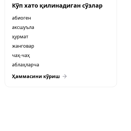
Кўп хато қилинадиган сўзлар
абиоген
аксшуъла
ҳурмат
жанговар
чаҳ-чаҳ
аблаҳларча
Ҳаммасини кўриш