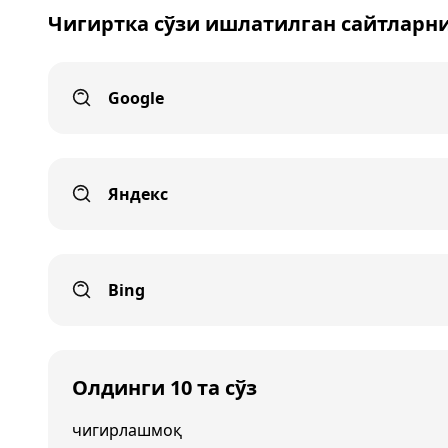
Чигиртка сўзи ишлатилган сайтларн
Google
Яндекс
Bing
Олдинги 10 та сўз
чигирлашмоқ