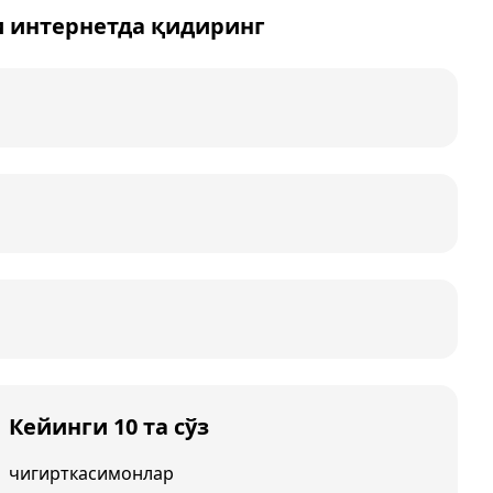
и интернетда қидиринг
Кейинги 10 та сўз
чигирткасимонлар