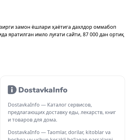
ҳозирги замон ёшлари ҳаётига дахлдор оммабоп
да яратилган имло луғати сайти, 87 000 дан ортиқ
DostavkaInfo — Каталог сервисов,
предлагающих доставку еды, лекарств, книг
и товаров для дома.
DostavkaInfo — Taomlar, dorilar, kitoblar va
boshqa uy uchun kerakli bo‘lagan narsalarni