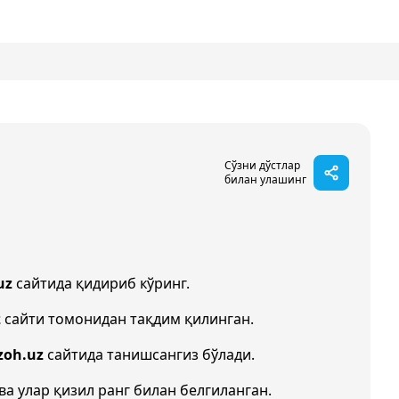
Сўзни дўстлар
билан улашинг
uz
сайтида қидириб кўринг.
z
сайти томонидан тақдим қилинган.
zoh.uz
сайтида танишсангиз бўлади.
ва улар қизил ранг билан белгиланган.