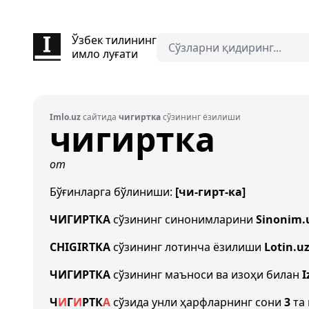
Ўзбек тилининг
имло луғати
Imlo.uz
сайтида
чигиртка
сўзининг ёзилиши
чигиртка
от
Бўғинларга бўлиниши:
[чи-гирт-ка]
ЧИГИРТКА
сўзининг синонимларини
Sinonim.
CHIGIRTKA
сўзининг лотинча ёзилиши
Lotin.u
ЧИГИРТКА
сўзининг маъноси ва изоҳи билан
I
Ч
И
Г
И
Р
Т
К
А
сўзида унли ҳарфларнинг сони
3
та 