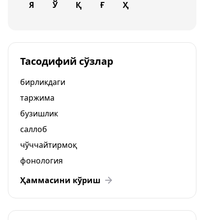
Я
Ў
Қ
Ғ
Ҳ
Тасодифий сўзлар
бирликдаги
таржима
бузишлик
саллоб
чўччайтирмоқ
фонология
Ҳаммасини кўриш