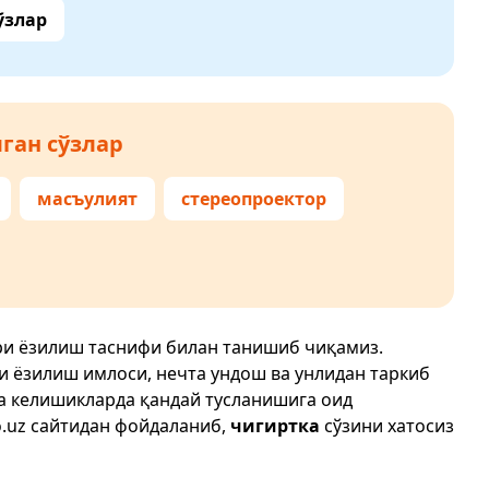
ўзлар
ган сўзлар
масъулият
стереопроектор
ри ёзилиш таснифи билан танишиб чиқамиз.
ри ёзилиш имлоси, нечта ундош ва унлидан таркиб
да келишикларда қандай тусланишига оид
.uz
сайтидан фойдаланиб,
чигиртка
сўзини хатосиз