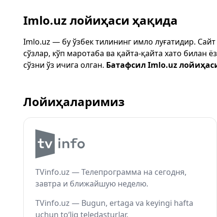
Imlo.uz лойиҳаси ҳақида
Imlo.uz — бу ўзбек тилининг имло луғатидир. Сай
сўзлар, кўп маротаба ва қайта-қайта хато билан 
сўзни ўз ичига олган.
Батафсил Imlo.uz лойиҳас
Лойиҳаларимиз
TVinfo.uz — Телепрограмма на сегодня,
завтра и ближайшую неделю.
TVinfo.uz — Bugun, ertaga va keyingi hafta
uchun to‘liq teledasturlar.