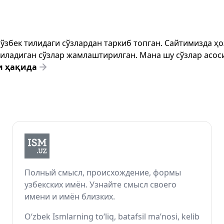
т ўзбек тилидаги сўзлардан таркиб топган. Сайтимизда 
ёзиладиган сўзлар жамлаштирилган. Мана шу сўзлар асоси
и ҳақида
Полный смысл, происхождение, формы
узбекских имён. Узнайте смысл своего
имени и имён близких.
O‘zbek Ismlarning to‘liq, batafsil ma’nosi, kelib