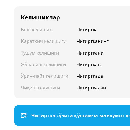
Келишиклар
Бош келишик
Чигиртка
Қаратқич келишиги
Чигиртканинг
Тушум келишиги
Чигирткани
Жўналиш келишиги
Чигирткага
Ўрин-пайт келишиги
Чигирткада
Чиқиш келишиги
Чигирткадан
Чигиртка сўзига қўшимча маълумот 