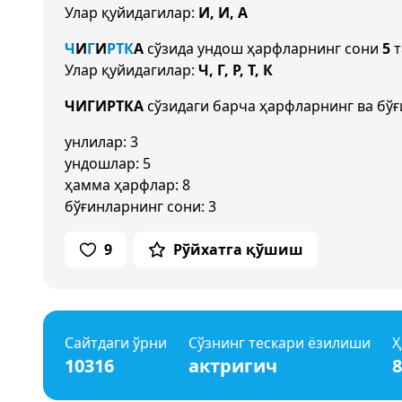
Улар қуйидагилар:
И, И, А
Ч
И
Г
И
Р
Т
К
А
сўзида ундош ҳарфларнинг сони
5
т
Улар қуйидагилар:
Ч, Г, Р, Т, К
ЧИГИРТКА
сўзидаги барча ҳарфларнинг ва бўғ
унлилар: 3
ундошлар: 5
ҳамма ҳарфлар: 8
бўғинларнинг сони: 3
9
Рўйхатга қўшиш
Сайтдаги ўрни
Сўзнинг тескари ёзилиши
Ҳ
10316
актригич
8