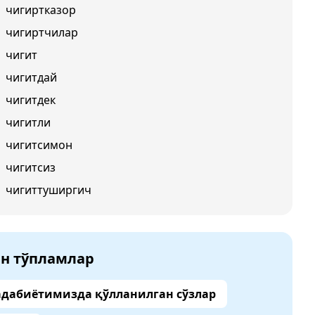
чигиртказор
чигиртчилар
чигит
чигитдай
чигитдек
чигитли
чигитсимон
чигитсиз
чигиттуширгич
ан тўпламлар
адабиётимизда қўлланилган сўзлар