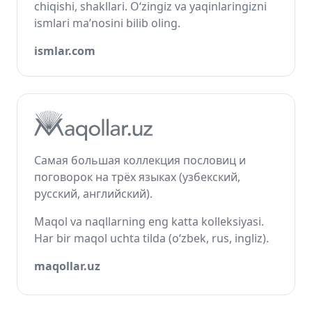
chiqishi, shakllari. O‘zingiz va yaqinlaringizni
ismlari ma’nosini bilib oling.
ismlar.com
Самая большая коллекция пословиц и
поговорок на трёх языках (узбекский,
русский, английский).
Maqol va naqllarning eng katta kolleksiyasi.
Har bir maqol uchta tilda (o‘zbek, rus, ingliz).
maqollar.uz