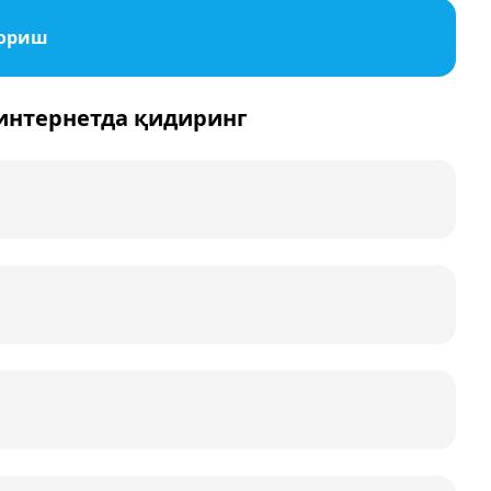
бориш
интернетда қидиринг