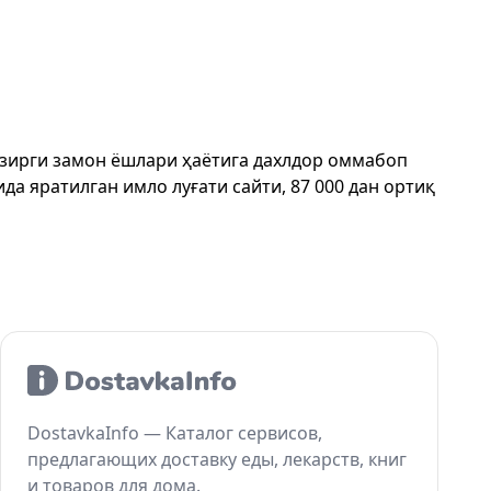
ҳозирги замон ёшлари ҳаётига дахлдор оммабоп
да яратилган имло луғати сайти, 87 000 дан ортиқ
DostavkaInfo — Каталог сервисов,
предлагающих доставку еды, лекарств, книг
и товаров для дома.