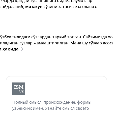
икларда қандай тусланишига оид маълумотлар
фойдаланиб,
маъжун
сўзини хатосиз ёза оласиз.
т ўзбек тилидаги сўзлардан таркиб топган. Сайтимизда 
ёзиладиган сўзлар жамлаштирилган. Мана шу сўзлар асоси
и ҳақида
Полный смысл, происхождение, формы
узбекских имён. Узнайте смысл своего