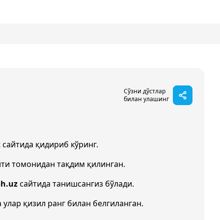
Сўзни дўстлар
билан улашинг
z
сайтида қидириб кўринг.
ти томонидан тақдим қилинган.
oh.uz
сайтида танишсангиз бўлади.
а улар қизил ранг билан белгиланган.