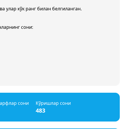
ва улар кўк ранг билан белгиланган.
нларнинг сони:
арфлар сони
Кўришлар сони
483