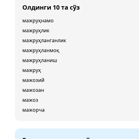
Олдинги 10 та сўз
мажруҳнамо
мажруҳлик
мажруҳланганлик
мажруҳланмоқ
мажруҳланиш
мажруҳ
мажозий
мажозан
мажоз
мажорча