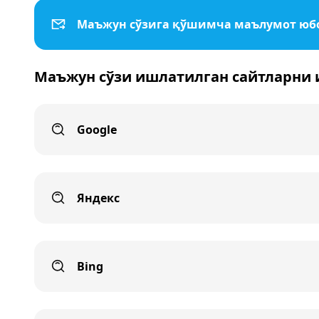
Маъжун сўзига қўшимча маълумот ю
Маъжун сўзи ишлатилган сайтларни 
Google
Яндекс
Bing