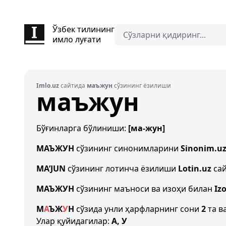
Ўзбек тилининг
имло луғати
Imlo.uz
сайтида
маъжун
сўзининг ёзилиши
маъжун
Бўғинларга бўлиниши:
[ма-жун]
МАЪЖУН
сўзининг синонимларини
Sinonim.u
MA’JUN
сўзининг лотинча ёзилиши
Lotin.uz
сай
МАЪЖУН
сўзининг маъноси ва изоҳи билан
Iz
М
А
Ъ
Ж
У
Н
сўзида унли ҳарфларнинг сони
2
та в
Улар қуйидагилар:
А, У