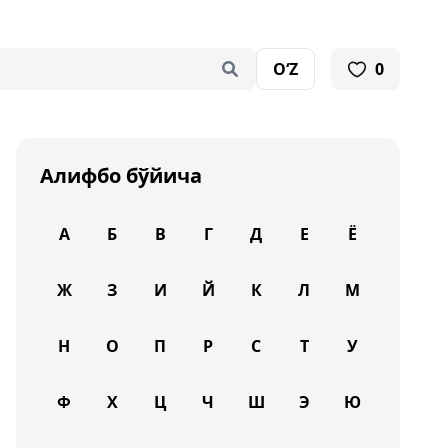
O‘Z
0
Алифбо бўйича
А
Б
В
Г
Д
Е
Ё
Ж
З
И
Й
К
Л
М
Н
О
П
Р
С
Т
У
Ф
Х
Ц
Ч
Ш
Э
Ю