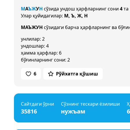
М
А
Ъ
Ж
У
Н
сўзида ундош ҳарфларнинг сони
4
та 
Улар қуйидагилар:
М, Ъ, Ж, Н
МАЪЖУН
сўзидаги барча ҳарфларнинг ва бўғи
унлилар: 2
ундошлар: 4
ҳамма ҳарфлар: 6
бўғинларнинг сони: 2
6
Рўйхатга қўшиш
Сайтдаги ўрни
Сўзнинг тескари ёзилиши
Ҳ
35816
нужъам
6