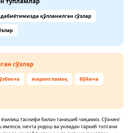
ан тўпламлар
адабиётимизда қўлланилган сўзлар
ўзлар
ган сўзлар
ўзбекча
жирингламоқ
бўйича
и ёзилиш таснифи билан танишиб чиқамиз. Сўзнинг
ш имлоси, нечта ундош ва унлидан таркиб топгани