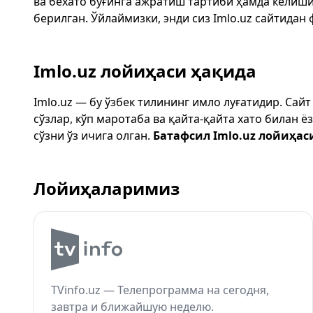
ва бехато бўғинга ажратиш тартиби ҳамда келиш
берилган. Ўйлаймизки, энди сиз
Imlo.uz
сайтидан 
Imlo.uz лойиҳаси ҳақида
Imlo.uz — бу ўзбек тилининг имло луғатидир. Сай
сўзлар, кўп маротаба ва қайта-қайта хато билан 
сўзни ўз ичига олган.
Батафсил Imlo.uz лойиҳас
Лойиҳаларимиз
TVinfo.uz — Телепрограмма на сегодня,
завтра и ближайшую неделю.