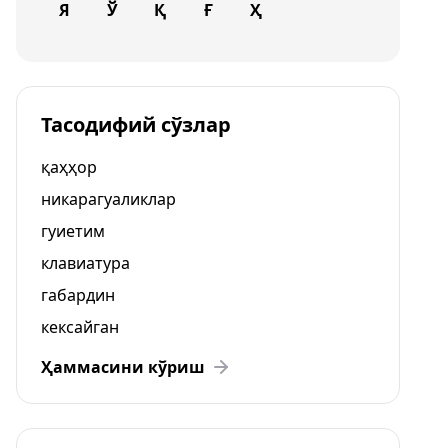
Я
Ў
Қ
Ғ
Ҳ
Тасодифий сўзлар
қаҳҳор
никарагуаликлар
гуиетим
клавиатура
габардин
кексайган
Ҳаммасини кўриш