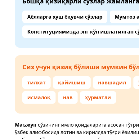
Бошқа қизиқарли сўзлар жамланг
Аёлларга хуш ёқувчи сўзлар
Мумтоз 
Конституциямизда энг кўп ишлатилган с
Сиз учун қизиқ бўлиши мумкин бўл
тилхат
қайишиш
навшадил
исмалоқ
нав
ҳурматли
Маъжун
сўзининг имло қоидаларига асосан тўғр
ўзбек алифбосида лотин ва кириллда тўғри ёзили