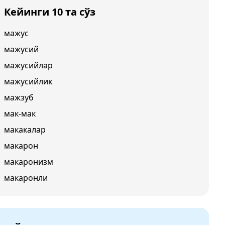
Кейинги 10 та сўз
мажус
мажусий
мажусийлар
мажусийлик
мажзуб
мак-мак
макакалар
макарон
макаронизм
макаронли