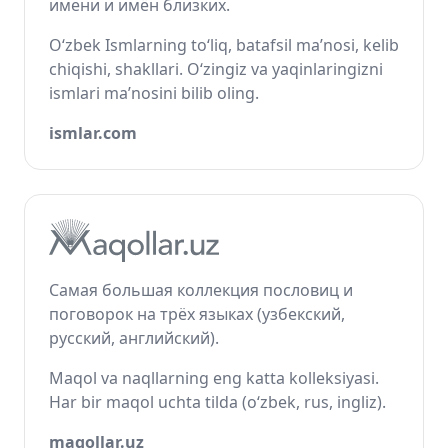
имени и имён близких.
O‘zbek Ismlarning to‘liq, batafsil ma’nosi, kelib
chiqishi, shakllari. O‘zingiz va yaqinlaringizni
ismlari ma’nosini bilib oling.
ismlar.com
Самая большая коллекция пословиц и
поговорок на трёх языках (узбекский,
русский, английский).
Maqol va naqllarning eng katta kolleksiyasi.
Har bir maqol uchta tilda (o‘zbek, rus, ingliz).
maqollar.uz