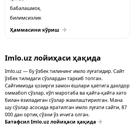
бабалашмоқ
билимсизлик
Ҳаммасини кўриш
Imlo.uz лойиҳаси ҳақида
Imlo.uz — бу ўзбек тилининг имло луғатидир. Сайт
ўзбек тилидаги сўзлардан таркиб топган.
Сайтимизда ҳозирги замон ёшлари ҳаётига дахлдор
оммабоп сўзлар, кўп маротаба ва қайта-қайта хато
билан ёзиладиган сўзлар жамлаштирилган. Мана
шу сўзлар асосида яратилган имло луғати сайти, 87
000 дан ортиқ сўзни ўз ичига олган.
Батафсил Imlo.uz лойиҳаси ҳақида