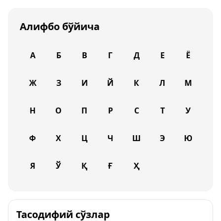
Алифбо бўйича
А
Б
В
Г
Д
Е
Ё
Ж
З
И
Й
К
Л
М
Н
О
П
Р
С
Т
У
Ф
Х
Ц
Ч
Ш
Э
Ю
Я
Ў
Қ
Ғ
Ҳ
Тасодифий сўзлар