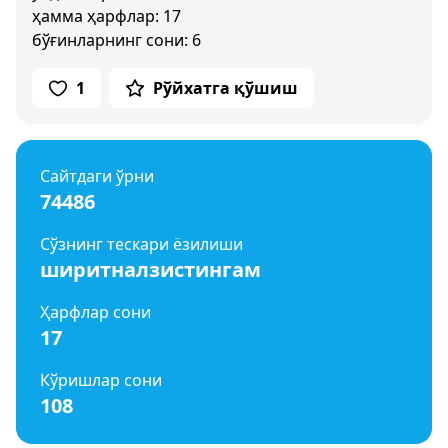
ҳамма ҳарфлар: 17
бўғинларнинг сони: 6
1
Рўйхатга қўшиш
Сайтдаги ўрни
74486
Сўзнинг тескари ёзилиши
ширитналзистингам
Ҳарфлар сони
17
Кўришлар сони
108