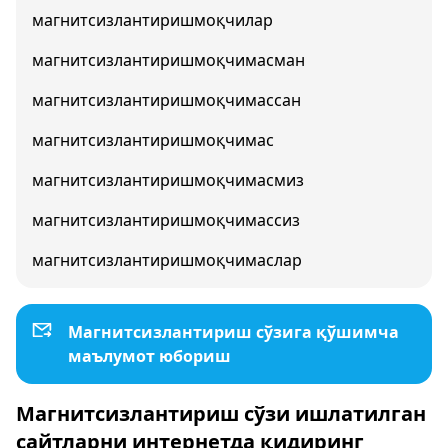
магнитсизлантиришмоқчилар
магнитсизлантиришмоқчимасман
магнитсизлантиришмоқчимассан
магнитсизлантиришмоқчимас
магнитсизлантиришмоқчимасмиз
магнитсизлантиришмоқчимассиз
магнитсизлантиришмоқчимаслар
Магнитсизлантириш сўзига қўшимча
маълумот юбориш
Магнитсизлантириш сўзи ишлатилган
сайтларни интернетда қидиринг