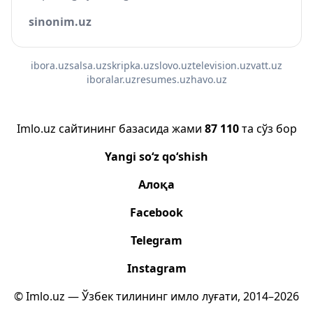
sinonim.uz
ibora.uz
salsa.uz
skripka.uz
slovo.uz
television.uz
vatt.uz
iboralar.uz
resumes.uz
havo.uz
Imlo.uz сайтининг базасида жами
87 110
та сўз бор
Yangi so‘z qo‘shish
Алоқа
Facebook
Telegram
Instagram
© Imlo.uz — Ўзбек тилининг имло луғати, 2014–2026