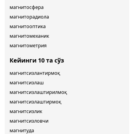
магнитосфера
магниторадиола
магнитооптика
магнитомеханик
магнитометрия
Кейинги 10 та сўз
магнитсизлантирмоқ
магнитсизлаш
магнитсизлаштирилмоқ
магнитсизлаштирмоқ
магнитсизлик
магнитсизловчи
магнитуда