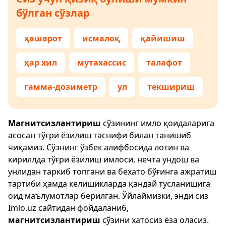
бўлган сўзлар
ҳашарот
исмалоқ
қайишиш
ҳар хил
мутахассис
талафот
гамма-дозиметр
ул
текшириш
Магнитсизлантириш
сўзининг имло қоидаларига
асосан тўғри ёзилиш таснифи билан танишиб
чиқамиз. Сўзнинг ўзбек алифбосида лотин ва
кириллда тўғри ёзилиш имлоси, нечта ундош ва
унлидан таркиб топгани ва бехато бўғинга ажратиш
тартиби ҳамда келишикларда қандай тусланишига
оид маълумотлар берилган. Ўйлаймизки, энди сиз
Imlo.uz
сайтидан фойдаланиб,
магнитсизлантириш
сўзини хатосиз ёза оласиз.