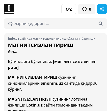
O‘Z
0
Imlo.uz
сайтида
магнитсизлантириш
сўзининг ёзилиши
магнитсизлантириш
феъл
Бўғинларга бўлиниши:
[маг-нит-сиз-лан-ти-
риш]
МАГНИТСИЗЛАНТИРИШ
сўзининг
синонимларини
Sinonim.uz
сайтида қидириб
кўринг.
MAGNITSIZLANTIRISH
сўзининг лотинча
ёзилиши
Lotin.uz
сайти томонидан тақдим