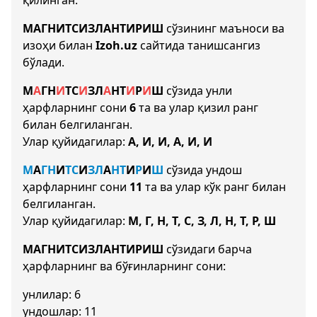
қилинган.
МАГНИТСИЗЛАНТИРИШ
сўзининг маъноси ва
изоҳи билан
Izoh.uz
сайтида танишсангиз
бўлади.
М
А
Г
Н
И
Т
С
И
З
Л
А
Н
Т
И
Р
И
Ш
сўзида унли
ҳарфларнинг сони
6
та ва улар қизил ранг
билан белгиланган.
Улар қуйидагилар:
А, И, И, А, И, И
М
А
Г
Н
И
Т
С
И
З
Л
А
Н
Т
И
Р
И
Ш
сўзида ундош
ҳарфларнинг сони
11
та ва улар кўк ранг билан
белгиланган.
Улар қуйидагилар:
М, Г, Н, Т, С, З, Л, Н, Т, Р, Ш
МАГНИТСИЗЛАНТИРИШ
сўзидаги барча
ҳарфларнинг ва бўғинларнинг сони:
унлилар: 6
ундошлар: 11