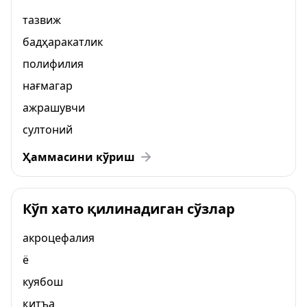
тазвиж
бадҳаракатлик
полифилия
нағмагар
ажрашувчи
султоний
Ҳаммасини кўриш
Кўп хато қилинадиган сўзлар
акроцефалия
ё
куябош
қитъа