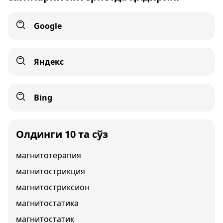
Google
Яндекс
Bing
Олдинги 10 та сўз
магнитотерапия
магнитострикция
магнитостриксион
магнитостатика
магнитостатик