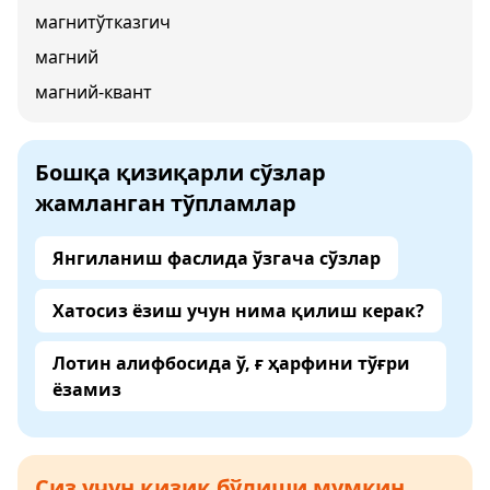
магнитўтказгич
магний
магний-квант
Бошқа қизиқарли сўзлар
жамланган тўпламлар
Янгиланиш фаслида ўзгача сўзлар
Хатосиз ёзиш учун нима қилиш керак?
Лотин алифбосида ў, ғ ҳарфини тўғри
ёзамиз
Сиз учун қизиқ бўлиши мумкин