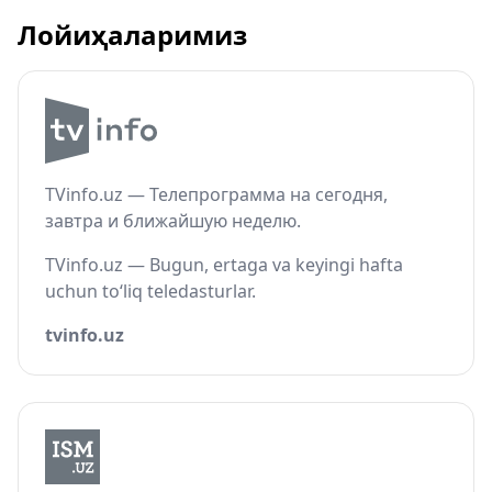
Лойиҳаларимиз
TVinfo.uz — Телепрограмма на сегодня,
завтра и ближайшую неделю.
TVinfo.uz — Bugun, ertaga va keyingi hafta
uchun to‘liq teledasturlar.
tvinfo.uz