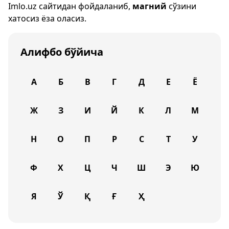
Imlo.uz
сайтидан фойдаланиб,
магний
сўзини
хатосиз ёза оласиз.
Алифбо бўйича
А
Б
В
Г
Д
Е
Ё
Ж
З
И
Й
К
Л
М
Н
О
П
Р
С
Т
У
Ф
Х
Ц
Ч
Ш
Э
Ю
Я
Ў
Қ
Ғ
Ҳ