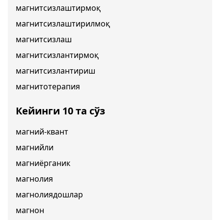
магнитсизлаштирмоқ
магнитсизлаштирилмоқ
магнитсизлаш
магнитсизлантирмоқ
магнитсизлантириш
магнитотерапия
Кейинги 10 та сўз
магний-квант
магнийли
магниёрганик
магнолия
магнолиядошлар
магнон