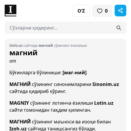
O‘Z
0
Imlo.uz
сайтида
магний
сўзининг ёзилиши
магний
от
Бўғинларга бўлиниши:
[маг-ний]
МАГНИЙ
сўзининг синонимларини
Sinonim.uz
сайтида қидириб кўринг.
MAGNIY
сўзининг лотинча ёзилиши
Lotin.uz
сайти томонидан тақдим қилинган.
МАГНИЙ
сўзининг маъноси ва изоҳи билан
Izoh.uz
сайтида танишсангиз бўлади.