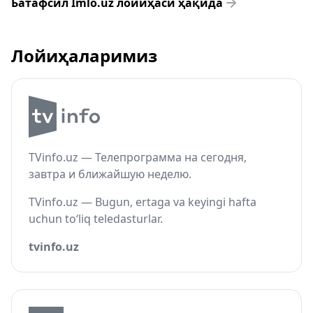
Батафсил Imlo.uz лойиҳаси ҳақида
Лойиҳаларимиз
TVinfo.uz — Телепрограмма на сегодня,
завтра и ближайшую неделю.
TVinfo.uz — Bugun, ertaga va keyingi hafta
uchun to‘liq teledasturlar.
tvinfo.uz