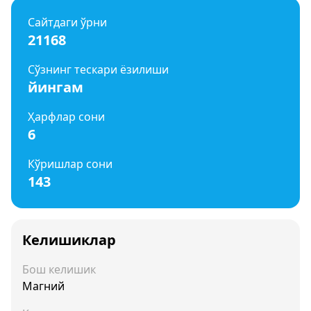
Сайтдаги ўрни
21168
Сўзнинг тескари ёзилиши
йингам
Ҳарфлар сони
6
Кўришлар сони
143
Келишиклар
Бош келишик
Магний