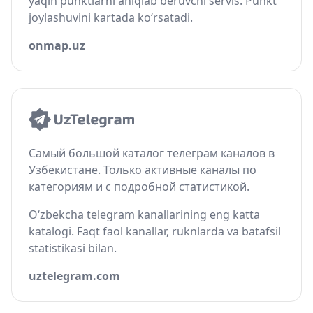
yaqin punktlarni aniqlab beruvchi servis. Punkt
joylashuvini kartada ko‘rsatadi.
onmap.uz
Самый большой каталог телеграм каналов в
Узбекистане. Только активные каналы по
категориям и с подробной статистикой.
O‘zbekcha telegram kanallarining eng katta
katalogi. Faqt faol kanallar, ruknlarda va batafsil
statistikasi bilan.
uztelegram.com