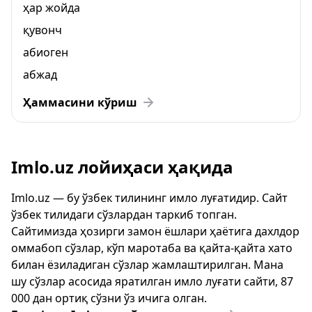
ҳар жойда
қувонч
абиоген
абжад
Ҳаммасини кўриш
Imlo.uz лойиҳаси ҳақида
Imlo.uz — бу ўзбек тилининг имло луғатидир. Сайт
ўзбек тилидаги сўзлардан таркиб топган.
Сайтимизда ҳозирги замон ёшлари ҳаётига дахлдор
оммабоп сўзлар, кўп маротаба ва қайта-қайта хато
билан ёзиладиган сўзлар жамлаштирилган. Мана
шу сўзлар асосида яратилган имло луғати сайти, 87
000 дан ортиқ сўзни ўз ичига олган.