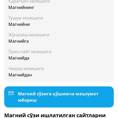
Қаратқич келишиги
Магнийнинг
Тушум келишиги
Магнийни
Жўналиш келишиги
Магнийга
Ўрин-пайт келишиги
Магнийда
Чиқиш келишиги
Магнийдан
Магний сўзига қўшимча маълумот
юбориш
Магний сўзи ишлатилган сайтларни