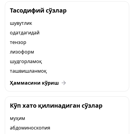
Тасодифий сўзлар
шувутлик
одатдагидай
тензор
лизоформ
шудгорламоқ
ташвишланмоқ
Ҳаммасини кўриш
Кўп хато қилинадиган сўзлар
муҳим
абдоминоскопия