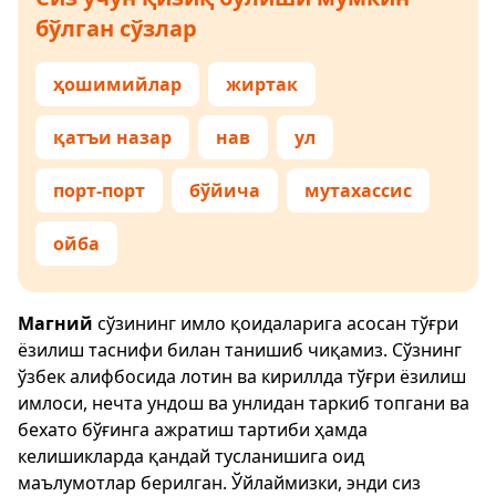
бўлган сўзлар
ҳошимийлар
жиртак
қатъи назар
нав
ул
порт-порт
бўйича
мутахассис
ойба
Магний
сўзининг имло қоидаларига асосан тўғри
ёзилиш таснифи билан танишиб чиқамиз. Сўзнинг
ўзбек алифбосида лотин ва кириллда тўғри ёзилиш
имлоси, нечта ундош ва унлидан таркиб топгани ва
бехато бўғинга ажратиш тартиби ҳамда
келишикларда қандай тусланишига оид
маълумотлар берилган. Ўйлаймизки, энди сиз