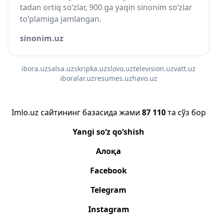
tadan ortiq so‘zlar, 900 ga yaqin sinonim so‘zlar
to‘plamiga jamlangan.
sinonim.uz
ibora.uz
salsa.uz
skripka.uz
slovo.uz
television.uz
vatt.uz
iboralar.uz
resumes.uz
havo.uz
Imlo.uz сайтининг базасида жами
87 110
та сўз бор
Yangi so‘z qo‘shish
Алоқа
Facebook
Telegram
Instagram