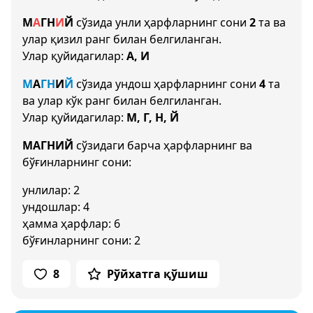
М
А
Г
Н
И
Й
сўзида унли ҳарфларнинг сони
2
та ва
улар қизил ранг билан белгиланган.
Улар қуйидагилар:
А, И
М
А
Г
Н
И
Й
сўзида ундош ҳарфларнинг сони
4
та
ва улар кўк ранг билан белгиланган.
Улар қуйидагилар:
М, Г, Н, Й
МАГНИЙ
сўзидаги барча ҳарфларнинг ва
бўғинларнинг сони:
унлилар: 2
ундошлар: 4
ҳамма ҳарфлар: 6
бўғинларнинг сони: 2
8
Рўйхатга қўшиш