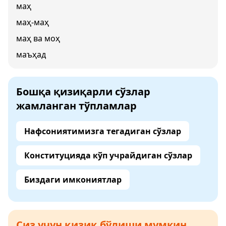
маҳ
маҳ-маҳ
маҳ ва моҳ
маъҳад
Бошқа қизиқарли сўзлар
жамланган тўпламлар
Нафсониятимизга тегадиган сўзлар
Конституцияда кўп учрайдиган сўзлар
Биздаги имкониятлар
Сиз учун қизиқ бўлиши мумкин