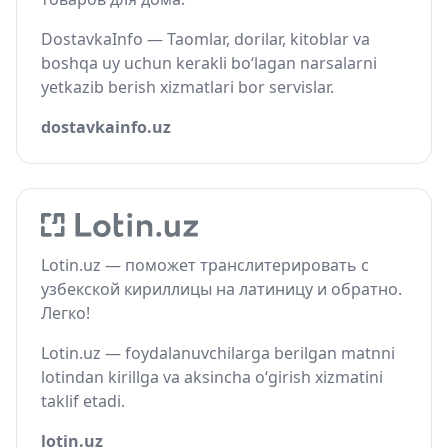
DostavkaInfo — Taomlar, dorilar, kitoblar va
boshqa uy uchun kerakli bo‘lagan narsalarni
yetkazib berish xizmatlari bor servislar.
dostavkainfo.uz
Lotin.uz — поможет транслитерировать с
узбекской кириллицы на латиницу и обратно.
Легко!
Lotin.uz — foydalanuvchilarga berilgan matnni
lotindan kirillga va aksincha o‘girish xizmatini
taklif etadi.
lotin.uz