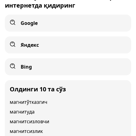
интернетда қидиринг
Google
Яндекс
Bing
Олдинги 10 та сўз
магнитўтказгич
магнитуда
магнитсизловчи
магнитсизлик