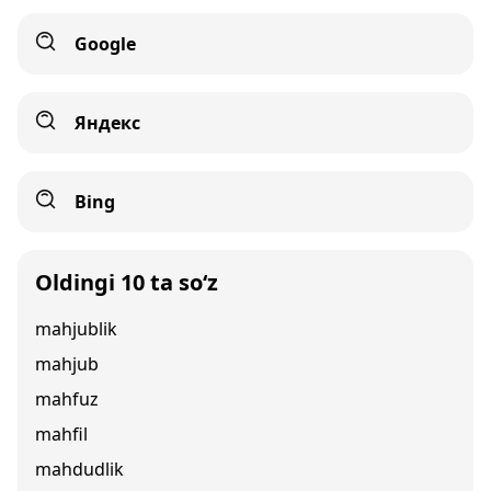
Google
Яндекс
Bing
Oldingi 10 ta so‘z
mahjublik
mahjub
mahfuz
mahfil
mahdudlik