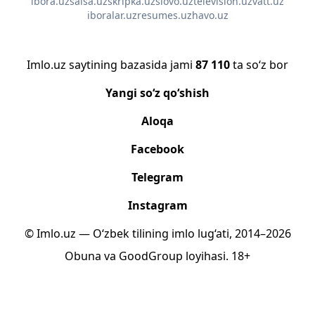
ibora.uz
salsa.uz
skripka.uz
slovo.uz
television.uz
vatt.uz
iboralar.uz
resumes.uz
havo.uz
Imlo.uz saytining bazasida jami
87 110
ta so‘z bor
Yangi so‘z qo‘shish
Aloqa
Facebook
Telegram
Instagram
© Imlo.uz — O‘zbek tilining imlo lug‘ati, 2014–2026
Obuna
va
GoodGroup
loyihasi.
18+