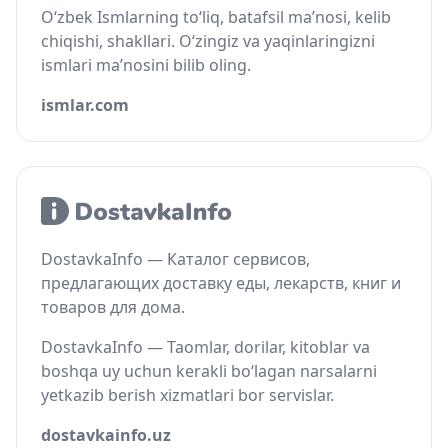
O‘zbek Ismlarning to‘liq, batafsil ma’nosi, kelib
chiqishi, shakllari. O‘zingiz va yaqinlaringizni
ismlari ma’nosini bilib oling.
ismlar.com
DostavkaInfo — Каталог сервисов,
предлагающих доставку еды, лекарств, книг и
товаров для дома.
DostavkaInfo — Taomlar, dorilar, kitoblar va
boshqa uy uchun kerakli bo‘lagan narsalarni
yetkazib berish xizmatlari bor servislar.
dostavkainfo.uz