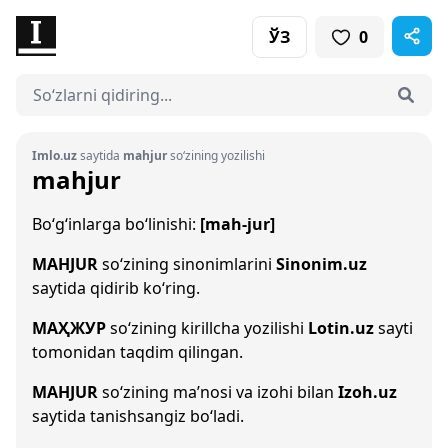
ЎЗ
0
Imlo.uz
saytida
mahjur
so‘zining yozilishi
mahjur
Bo‘g‘inlarga bo‘linishi:
[mah-jur]
MAHJUR
so‘zining sinonimlarini
Sinonim.uz
saytida qidirib ko‘ring.
МАҲЖУР
so‘zining kirillcha yozilishi
Lotin.uz
sayti
tomonidan taqdim qilingan.
MAHJUR
so‘zining ma’nosi va izohi bilan
Izoh.uz
saytida tanishsangiz bo‘ladi.