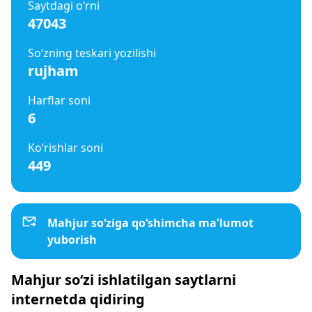
Saytdagi o‘rni
47043
So‘zning teskari yozilishi
rujham
Harflar soni
6
Ko‘rishlar soni
449
Mahjur so‘ziga qo‘shimcha ma'lumot
yuborish
Mahjur so‘zi ishlatilgan saytlarni
internetda qidiring