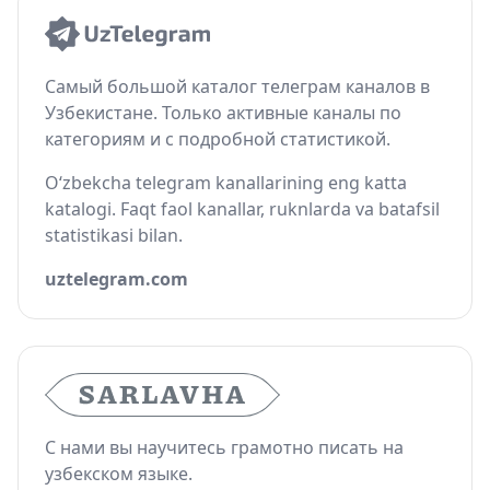
Самый большой каталог телеграм каналов в
Узбекистане. Только активные каналы по
категориям и с подробной статистикой.
O‘zbekcha telegram kanallarining eng katta
katalogi. Faqt faol kanallar, ruknlarda va batafsil
statistikasi bilan.
uztelegram.com
С нами вы научитесь грамотно писать на
узбекском языке.