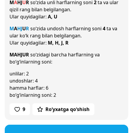
M
A
H
J
U
R
so‘zida unli harflarning soni
2
ta va ular
qizil rang bilan belgilangan.
Ular quyidagilar:
A, U
M
A
H
J
U
R
so‘zida undosh harflarning soni
4
ta va
ular ko‘k rang bilan belgilangan.
Ular quyidagilar:
M, H, J, R
MAHJUR
so‘zidagi barcha harflarning va
bo‘g‘inlarning soni:
unlilar: 2
undoshlar: 4
hamma harflar: 6
bo‘g‘inlarning soni: 2
9
Ro‘yxatga qo‘shish