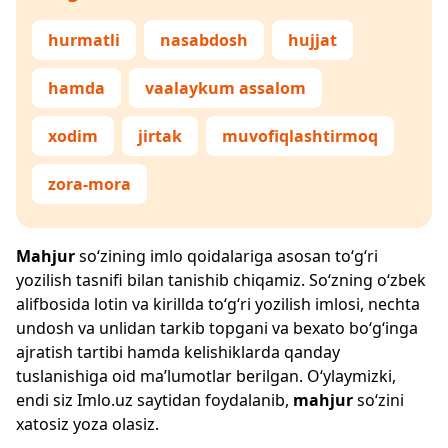
hurmatli
nasabdosh
hujjat
hamda
vaalaykum assalom
xodim
jirtak
muvofiqlashtirmoq
zora-mora
Mahjur
so‘zining imlo qoidalariga asosan to‘g‘ri
yozilish tasnifi bilan tanishib chiqamiz. So‘zning o‘zbek
alifbosida lotin va kirillda to‘g‘ri yozilish imlosi, nechta
undosh va unlidan tarkib topgani va bexato bo‘g‘inga
ajratish tartibi hamda kelishiklarda qanday
tuslanishiga oid ma’lumotlar berilgan. O‘ylaymizki,
endi siz
Imlo.uz
saytidan foydalanib,
mahjur
so‘zini
xatosiz yoza olasiz.