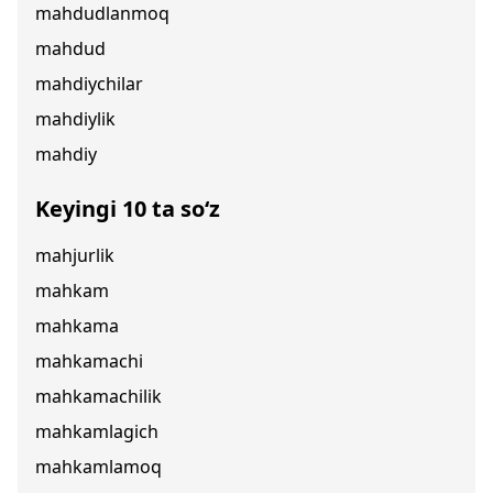
mahdudlanmoq
mahdud
mahdiychilar
mahdiylik
mahdiy
Keyingi 10 ta so‘z
mahjurlik
mahkam
mahkama
mahkamachi
mahkamachilik
mahkamlagich
mahkamlamoq