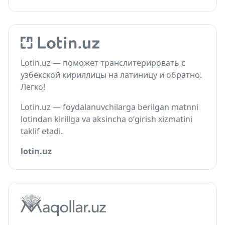
Lotin.uz — поможет транслитерировать с
узбекской кириллицы на латиницу и обратно.
Легко!
Lotin.uz — foydalanuvchilarga berilgan matnni
lotindan kirillga va aksincha o‘girish xizmatini
taklif etadi.
lotin.uz