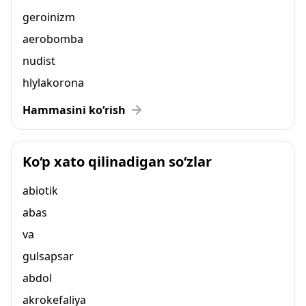
geroinizm
aerobomba
nudist
hlylakorona
Hammasini ko‘rish
Ko‘p xato qilinadigan so‘zlar
abiotik
abas
va
gulsapsar
abdol
akrokefaliya