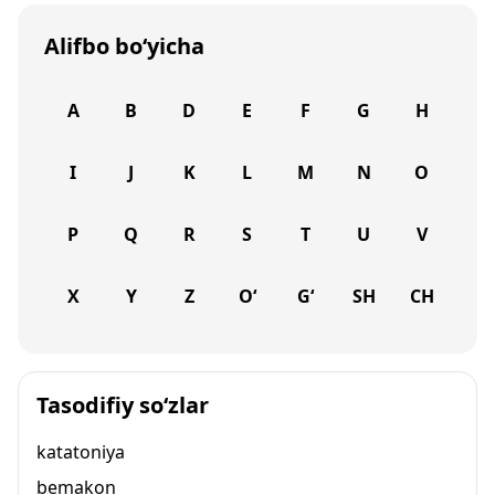
Alifbo bo‘yicha
A
B
D
E
F
G
H
I
J
K
L
M
N
O
P
Q
R
S
T
U
V
X
Y
Z
O‘
G‘
SH
CH
Tasodifiy so‘zlar
katatoniya
bemakon