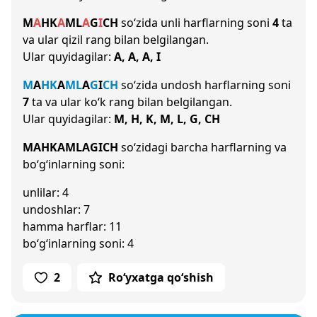
M
A
H
K
A
M
L
A
G
I
CH
so‘zida unli harflarning soni
4
ta
va ular qizil rang bilan belgilangan.
Ular quyidagilar:
A, A, A, I
M
A
H
K
A
M
L
A
G
I
CH
so‘zida undosh harflarning soni
7
ta va ular ko‘k rang bilan belgilangan.
Ular quyidagilar:
M, H, K, M, L, G, CH
MAHKAMLAGICH
so‘zidagi barcha harflarning va
bo‘g‘inlarning soni:
unlilar: 4
undoshlar: 7
hamma harflar: 11
bo‘g‘inlarning soni: 4
2
Ro‘yxatga qo‘shish