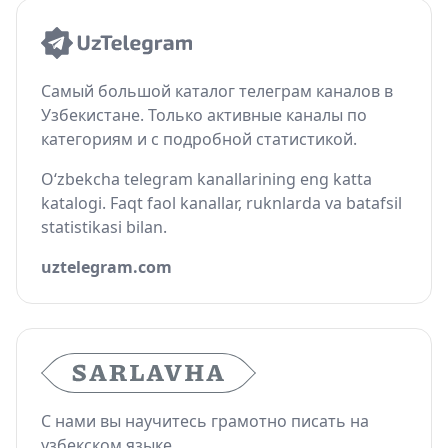
Самый большой каталог телеграм каналов в
Узбекистане. Только активные каналы по
категориям и с подробной статистикой.
O‘zbekcha telegram kanallarining eng katta
katalogi. Faqt faol kanallar, ruknlarda va batafsil
statistikasi bilan.
uztelegram.com
С нами вы научитесь грамотно писать на
узбекском языке.