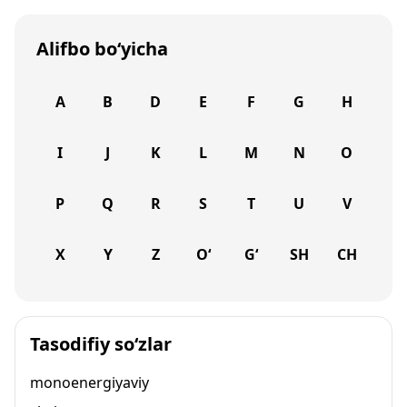
Alifbo bo‘yicha
A
B
D
E
F
G
H
I
J
K
L
M
N
O
P
Q
R
S
T
U
V
X
Y
Z
O‘
G‘
SH
CH
Tasodifiy so‘zlar
monoenergiyaviy