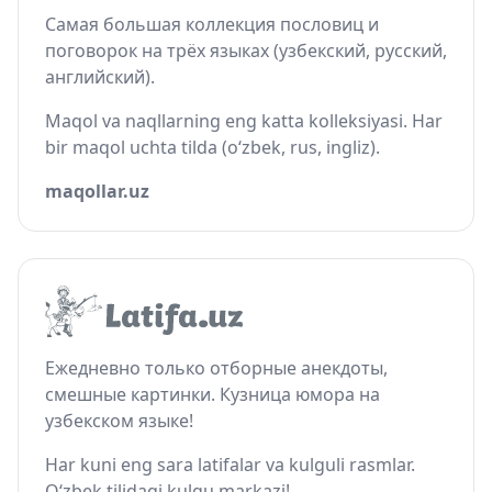
Самая большая коллекция пословиц и
поговорок на трёх языках (узбекский, русский,
английский).
Maqol va naqllarning eng katta kolleksiyasi. Har
bir maqol uchta tilda (o‘zbek, rus, ingliz).
maqollar.uz
Ежедневно только отборные анекдоты,
смешные картинки. Кузница юмора на
узбекском языке!
Har kuni eng sara latifalar va kulguli rasmlar.
O‘zbek tilidagi kulgu markazi!