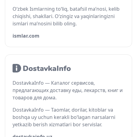
O‘zbek Ismlarning to‘liq, batafsil ma’nosi, kelib
chiqishi, shakllari. O‘zingiz va yaqinlaringizni
ismlari ma’nosini bilib oling.
ismlar.com
DostavkaInfo — Каталог сервисов,
предлагающих доставку еды, лекарств, книг и
товаров для дома.
DostavkaInfo — Taomlar, dorilar, kitoblar va
boshqa uy uchun kerakli bo‘lagan narsalarni
yetkazib berish xizmatlari bor servislar.
dostavkainfo.uz