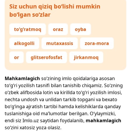
Siz uchun qiziq bo‘lishi mumkin
bo‘lgan so‘zlar
to‘g‘ratmoq
oraz
oyba
alkogolli
mutaxassis
zora-mora
or
glitserofosfat
jirkanmoq
Mahkamlagich
so‘zining imlo qoidalariga asosan
to‘g‘ri yozilish tasnifi bilan tanishib chiqamiz. So‘zning
o‘zbek alifbosida lotin va kirillda to‘g‘ri yozilish imlosi,
nechta undosh va unlidan tarkib topgani va bexato
bo‘g‘inga ajratish tartibi hamda kelishiklarda qanday
tuslanishiga oid ma’lumotlar berilgan. O‘ylaymizki,
endi siz
Imlo.uz
saytidan foydalanib,
mahkamlagich
so‘zini xatosiz yoza olasiz.