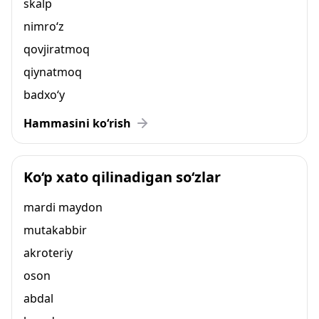
skalp
nimro‘z
qovjiratmoq
qiynatmoq
badxo‘y
Hammasini ko‘rish
Ko‘p xato qilinadigan so‘zlar
mardi maydon
mutakabbir
akroteriy
oson
abdal