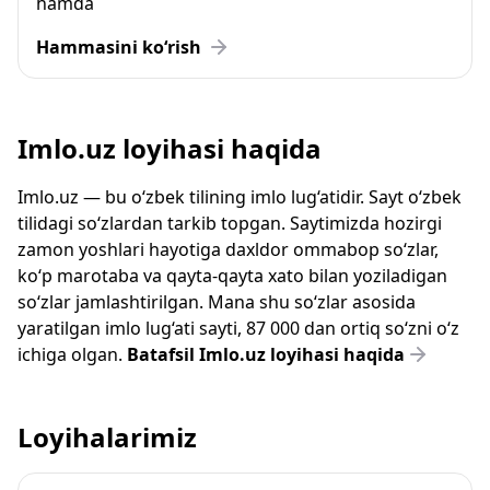
hamda
Hammasini ko‘rish
Imlo.uz loyihasi haqida
Imlo.uz — bu o‘zbek tilining imlo lug‘atidir. Sayt o‘zbek
tilidagi so‘zlardan tarkib topgan. Saytimizda hozirgi
zamon yoshlari hayotiga daxldor ommabop so‘zlar,
ko‘p marotaba va qayta-qayta xato bilan yoziladigan
so‘zlar jamlashtirilgan. Mana shu so‘zlar asosida
yaratilgan imlo lug‘ati sayti, 87 000 dan ortiq so‘zni o‘z
ichiga olgan.
Batafsil Imlo.uz loyihasi haqida
Loyihalarimiz