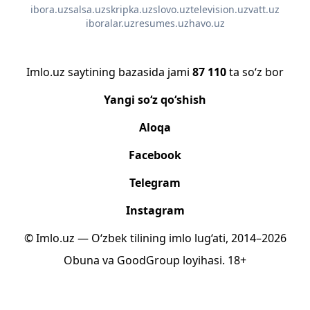
ibora.uz
salsa.uz
skripka.uz
slovo.uz
television.uz
vatt.uz
iboralar.uz
resumes.uz
havo.uz
Imlo.uz saytining bazasida jami
87 110
ta so‘z bor
Yangi so‘z qo‘shish
Aloqa
Facebook
Telegram
Instagram
© Imlo.uz — O‘zbek tilining imlo lug‘ati, 2014–2026
Obuna
va
GoodGroup
loyihasi.
18+