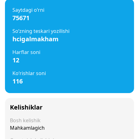
Saytdagi o‘rni
75671
So‘zning teskari yozilishi
hcigalmakham
Harflar soni
12
Ko‘rishlar soni
116
Kelishiklar
Bosh kelishik
Mahkamlagich