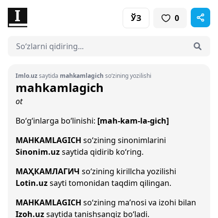
ЎЗ
0
Imlo.uz
saytida
mahkamlagich
so‘zining yozilishi
mahkamlagich
ot
Bo‘g‘inlarga bo‘linishi:
[mah-kam-la-gich]
MAHKAMLAGICH
so‘zining sinonimlarini
Sinonim.uz
saytida qidirib ko‘ring.
МАҲКАМЛАГИЧ
so‘zining kirillcha yozilishi
Lotin.uz
sayti tomonidan taqdim qilingan.
MAHKAMLAGICH
so‘zining ma’nosi va izohi bilan
Izoh.uz
saytida tanishsangiz bo‘ladi.