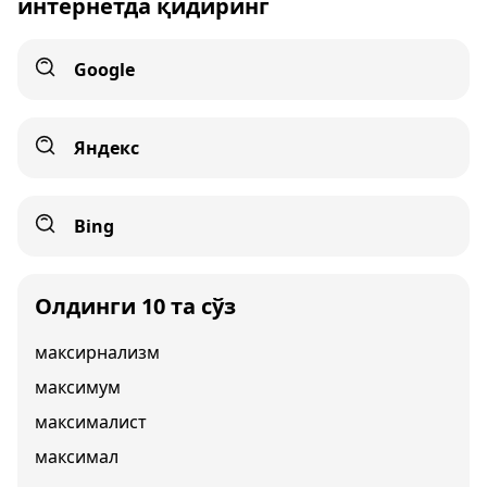
интернетда қидиринг
Google
Яндекс
Bing
Олдинги 10 та сўз
максирнализм
максимум
максималист
максимал