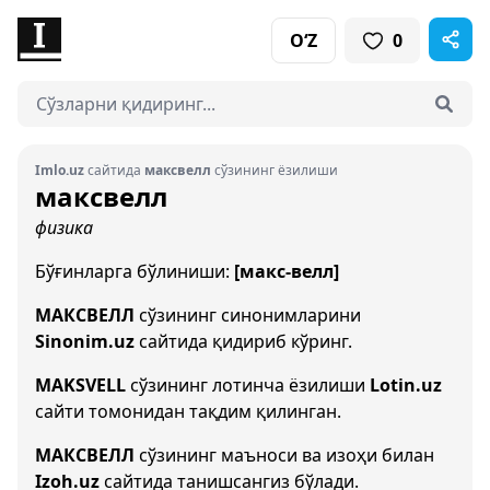
O‘Z
0
Imlo.uz
сайтида
максвелл
сўзининг ёзилиши
максвелл
физика
Бўғинларга бўлиниши:
[макс-велл]
МАКСВЕЛЛ
сўзининг синонимларини
Sinonim.uz
сайтида қидириб кўринг.
MAKSVELL
сўзининг лотинча ёзилиши
Lotin.uz
сайти томонидан тақдим қилинган.
МАКСВЕЛЛ
сўзининг маъноси ва изоҳи билан
Izoh.uz
сайтида танишсангиз бўлади.