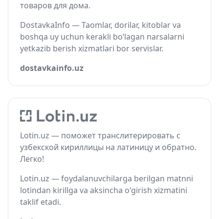
товаров для дома.
DostavkaInfo — Taomlar, dorilar, kitoblar va
boshqa uy uchun kerakli bo‘lagan narsalarni
yetkazib berish xizmatlari bor servislar.
dostavkainfo.uz
Lotin.uz — поможет транслитерировать с
узбекской кириллицы на латиницу и обратно.
Легко!
Lotin.uz — foydalanuvchilarga berilgan matnni
lotindan kirillga va aksincha o‘girish xizmatini
taklif etadi.