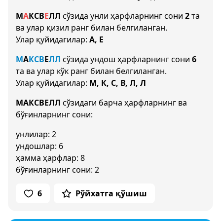
М
А
К
С
В
Е
Л
Л
сўзида унли ҳарфларнинг сони
2
та
ва улар қизил ранг билан белгиланган.
Улар қуйидагилар:
А, Е
М
А
К
С
В
Е
Л
Л
сўзида ундош ҳарфларнинг сони
6
та ва улар кўк ранг билан белгиланган.
Улар қуйидагилар:
М, К, С, В, Л, Л
МАКСВЕЛЛ
сўзидаги барча ҳарфларнинг ва
бўғинларнинг сони:
унлилар: 2
ундошлар: 6
ҳамма ҳарфлар: 8
бўғинларнинг сони: 2
6
Рўйхатга қўшиш