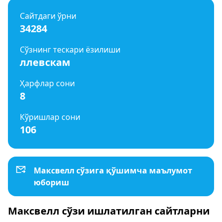
Сайтдаги ўрни
34284
Сўзнинг тескари ёзилиши
ллевскам
Ҳарфлар сони
8
Кўришлар сони
106
Максвелл сўзига қўшимча маълумот
юбориш
Максвелл сўзи ишлатилган сайтларни