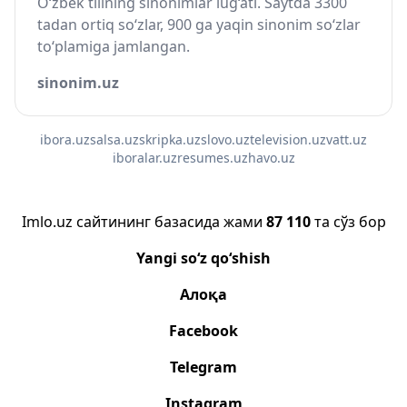
O‘zbek tilining sinonimlar lug‘ati. Saytda 3300
tadan ortiq so‘zlar, 900 ga yaqin sinonim so‘zlar
to‘plamiga jamlangan.
sinonim.uz
ibora.uz
salsa.uz
skripka.uz
slovo.uz
television.uz
vatt.uz
iboralar.uz
resumes.uz
havo.uz
Imlo.uz сайтининг базасида жами
87 110
та сўз бор
Yangi so‘z qo‘shish
Алоқа
Facebook
Telegram
Instagram