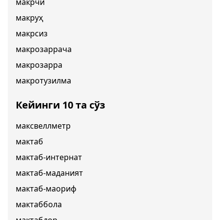
макрчи
макруҳ
макрсиз
макрозаррача
макрозарра
макротузилма
Кейинги 10 та сўз
максвеллметр
мактаб
мактаб-интернат
мактаб-маданият
мактаб-маориф
мактаббола