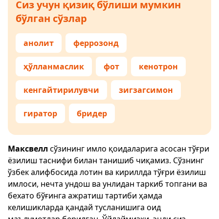
Сиз учун қизиқ бўлиши мумкин
бўлган сўзлар
анолит
феррозонд
ҳўлланмаслик
фот
кенотрон
кенгайтирилувчи
зигзагсимон
гиратор
бридер
Максвелл
сўзининг имло қоидаларига асосан тўғри
ёзилиш таснифи билан танишиб чиқамиз. Сўзнинг
ўзбек алифбосида лотин ва кириллда тўғри ёзилиш
имлоси, нечта ундош ва унлидан таркиб топгани ва
бехато бўғинга ажратиш тартиби ҳамда
келишикларда қандай тусланишига оид