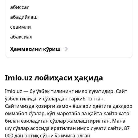
абиссал
абадийлаш
севимли
абаксиал
Ҳаммасини кўриш
Imlo.uz лойиҳаси ҳақида
Imlo.uz — бу ўзбек тилининг имло луғатидир. Сайт
ўзбек тилидаги сўзлардан таркиб топган.
Сайтимизда ҳозирги замон ёшлари ҳаётига дахлдор
оммабоп сўзлар, кўп маротаба ва қайта-қайта хато
билан ёзиладиган сўзлар жамлаштирилган. Мана
шу сўзлар асосида яратилган имло луғати сайти, 87
000 дан ортиқ сўзни ўз ичига олган.