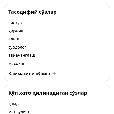
Тасодифий сўзлар
силкув
қирчиш
алиш
сурдолог
авиачанглаш
масокин
Ҳаммасини кўриш
Кўп хато қилинадиган сўзлар
ҳамда
масъулият