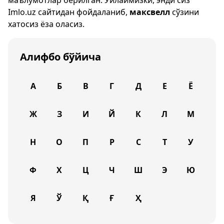
маълумотлар берилган. Ўйлаймизки, энди сиз
Imlo.uz
сайтидан фойдаланиб,
максвелл
сўзини
хатосиз ёза оласиз.
Алифбо бўйича
А
Б
В
Г
Д
Е
Ё
Ж
З
И
Й
К
Л
М
Н
О
П
Р
С
Т
У
Ф
Х
Ц
Ч
Ш
Э
Ю
Я
Ў
Қ
Ғ
Ҳ