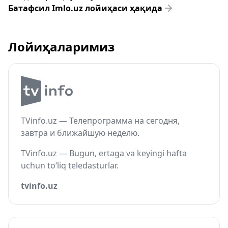
Батафсил Imlo.uz лойиҳаси ҳақида
Лойиҳаларимиз
TVinfo.uz — Телепрограмма на сегодня,
завтра и ближайшую неделю.
TVinfo.uz — Bugun, ertaga va keyingi hafta
uchun to‘liq teledasturlar.
tvinfo.uz