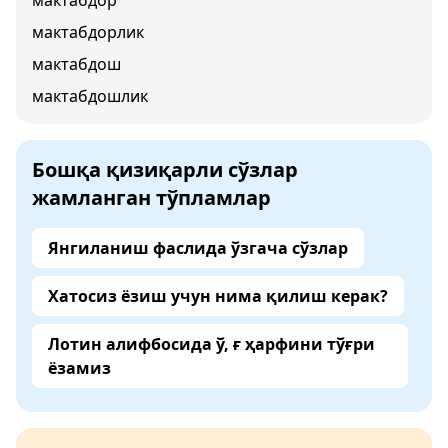
мактабдор
мактабдорлик
мактабдош
мактабдошлик
Бошқа қизиқарли сўзлар
жамланган тўпламлар
Янгиланиш фаслида ўзгача сўзлар
Хатосиз ёзиш учун нима қилиш керак?
Лотин алифбосида ў, ғ ҳарфини тўғри
ёзамиз