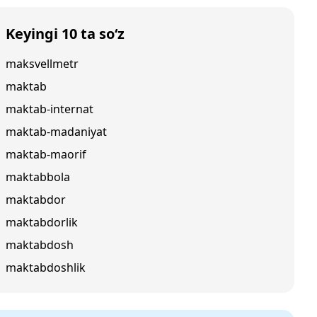
Keyingi 10 ta so‘z
maksvellmetr
maktab
maktab-internat
maktab-madaniyat
maktab-maorif
maktabbola
maktabdor
maktabdorlik
maktabdosh
maktabdoshlik