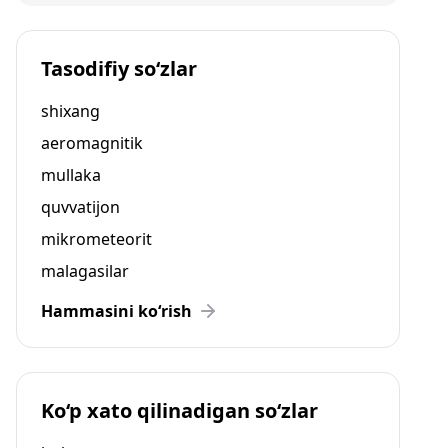
Tasodifiy so‘zlar
shixang
aeromagnitik
mullaka
quvvatijon
mikrometeorit
malagasilar
Hammasini ko‘rish
Ko‘p xato qilinadigan so‘zlar