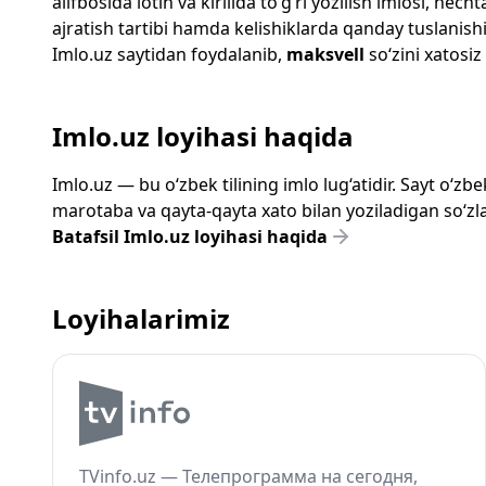
alifbosida lotin va kirillda to‘g‘ri yozilish imlosi, n
ajratish tartibi hamda kelishiklarda qanday tuslanishi
Imlo.uz
saytidan foydalanib,
maksvell
so‘zini xatosiz
Imlo.uz loyihasi haqida
Imlo.uz — bu o‘zbek tilining imlo lug‘atidir. Sayt o‘
marotaba va qayta-qayta xato bilan yoziladigan so‘zlar
Batafsil Imlo.uz loyihasi haqida
Loyihalarimiz
TVinfo.uz — Телепрограмма на сегодня,