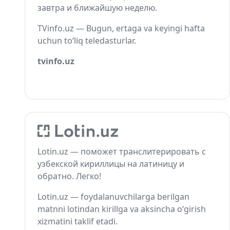
завтра и ближайшую неделю.
TVinfo.uz — Bugun, ertaga va keyingi hafta
uchun to‘liq teledasturlar.
tvinfo.uz
Lotin.uz — поможет транслитерировать с
узбекской кириллицы на латиницу и
обратно. Легко!
Lotin.uz — foydalanuvchilarga berilgan
matnni lotindan kirillga va aksincha o‘girish
xizmatini taklif etadi.