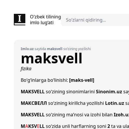
O‘zbek tilining
imlo lug‘ati
Imlo.uz
saytida
maksvell
so‘zining yozilishi
maksvell
fizika
Bo‘g‘inlarga bo‘linishi:
[maks-vell]
MAKSVELL
so‘zining sinonimlarini
Sinonim.uz
say
МАКСВЕЛЛ
so‘zining kirillcha yozilishi
Lotin.uz
sa
MAKSVELL
so‘zining ma’nosi va izohi bilan
Izoh.u
M
A
K
S
V
E
L
L
so‘zida unli harflarning soni
2
ta va ula