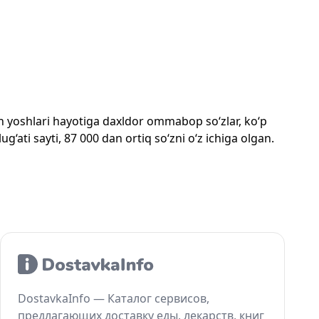
mon yoshlari hayotiga daxldor ommabop so‘zlar, ko‘p
‘ati sayti, 87 000 dan ortiq so‘zni o‘z ichiga olgan.
DostavkaInfo — Каталог сервисов,
предлагающих доставку еды, лекарств, книг