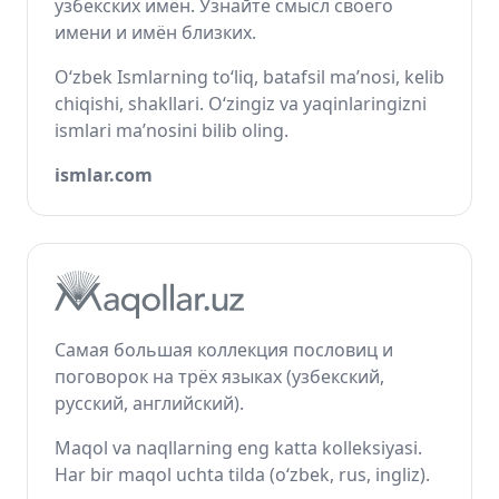
узбекских имён. Узнайте смысл своего
имени и имён близких.
O‘zbek Ismlarning to‘liq, batafsil ma’nosi, kelib
chiqishi, shakllari. O‘zingiz va yaqinlaringizni
ismlari ma’nosini bilib oling.
ismlar.com
Самая большая коллекция пословиц и
поговорок на трёх языках (узбекский,
русский, английский).
Maqol va naqllarning eng katta kolleksiyasi.
Har bir maqol uchta tilda (o‘zbek, rus, ingliz).