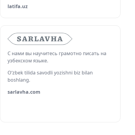
latifa.uz
С нами вы научитесь грамотно писать на
узбекском языке.
O‘zbek tilida savodli yozishni biz bilan
boshlang.
sarlavha.com