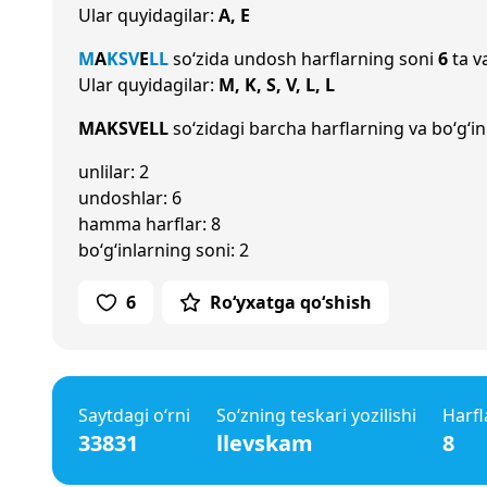
Ular quyidagilar:
A, E
M
A
K
S
V
E
L
L
so‘zida undosh harflarning soni
6
ta v
Ular quyidagilar:
M, K, S, V, L, L
MAKSVELL
so‘zidagi barcha harflarning va bo‘g‘in
unlilar: 2
undoshlar: 6
hamma harflar: 8
bo‘g‘inlarning soni: 2
6
Ro‘yxatga qo‘shish
Saytdagi o‘rni
So‘zning teskari yozilishi
Harfl
33831
llevskam
8