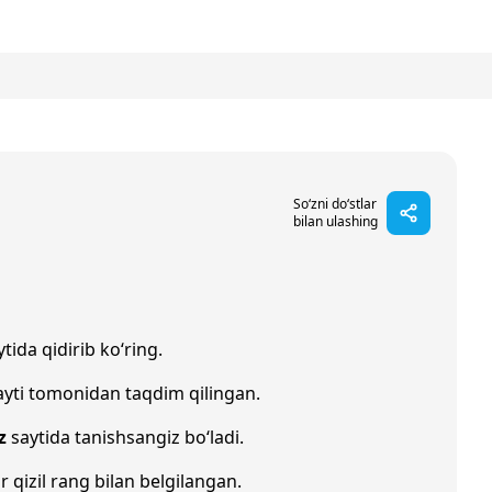
So‘zni do‘stlar
bilan ulashing
tida qidirib ko‘ring.
yti tomonidan taqdim qilingan.
z
saytida tanishsangiz bo‘ladi.
r qizil rang bilan belgilangan.