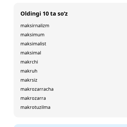
Oldingi 10 ta so‘z
maksirnalizm
maksimum
maksimalist
maksimal
makrchi
makruh
makrsiz
makrozarracha
makrozarra
makrotuzilma