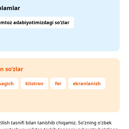
‘plamlar
mtoz adabiyotimizdagi so‘zlar
n so‘zlar
hagich
klistron
fer
ekranlanish
ilish tasnifi bilan tanishib chiqamiz. So‘zning o‘zbek