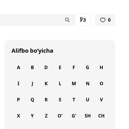
ЎЗ
0
Alifbo bo‘yicha
A
B
D
E
F
G
H
I
J
K
L
M
N
O
P
Q
R
S
T
U
V
X
Y
Z
O‘
G‘
SH
CH