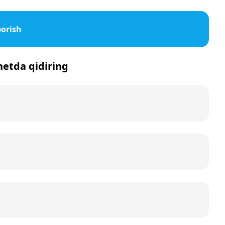
borish
rnetda qidiring