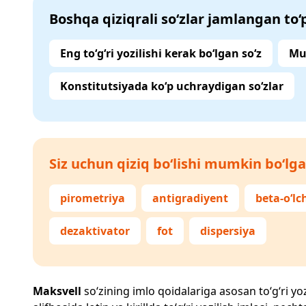
Boshqa qiziqrali so‘zlar jamlangan to
Eng to‘g‘ri yozilishi kerak bo‘lgan so‘z
Mu
Konstitutsiyada ko‘p uchraydigan so‘zlar
Siz uchun qiziq bo‘lishi mumkin bo‘lga
pirometriya
antigradiyent
beta-o‘lc
dezaktivator
fot
dispersiya
Maksvell
so‘zining imlo qoidalariga asosan to‘g‘ri yoz