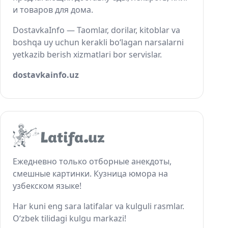
и товаров для дома.
DostavkaInfo — Taomlar, dorilar, kitoblar va
boshqa uy uchun kerakli bo‘lagan narsalarni
yetkazib berish xizmatlari bor servislar.
dostavkainfo.uz
Ежедневно только отборные анекдоты,
смешные картинки. Кузница юмора на
узбекском языке!
Har kuni eng sara latifalar va kulguli rasmlar.
O‘zbek tilidagi kulgu markazi!