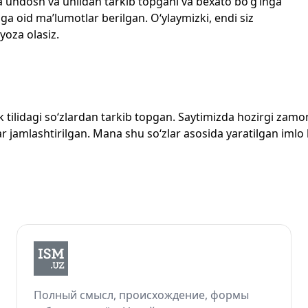
echta undosh va unlidan tarkib topgani va bexato bo‘g‘inga
ga oid ma’lumotlar berilgan. O‘ylaymizki, endi siz
 yoza olasiz.
zbek tilidagi so‘zlardan tarkib topgan. Saytimizda hozirgi za
 jamlashtirilgan. Mana shu so‘zlar asosida yaratilgan imlo lug
Полный смысл, происхождение, формы