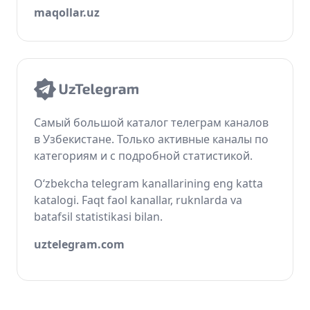
maqollar.uz
Самый большой каталог телеграм каналов
в Узбекистане. Только активные каналы по
категориям и с подробной статистикой.
O‘zbekcha telegram kanallarining eng katta
katalogi. Faqt faol kanallar, ruknlarda va
batafsil statistikasi bilan.
uztelegram.com