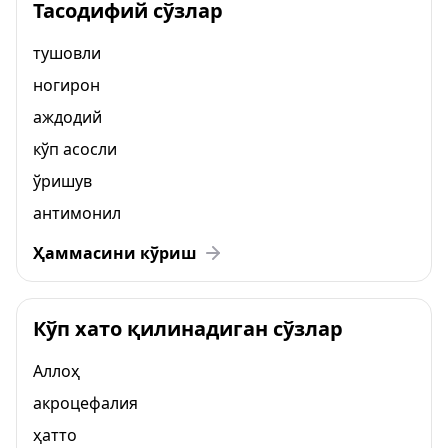
Тасодифий сўзлар
тушовли
ногирон
аждодий
кўп асосли
ўришув
антимонил
Ҳаммасини кўриш
Кўп хато қилинадиган сўзлар
Аллоҳ
акроцефалия
ҳатто