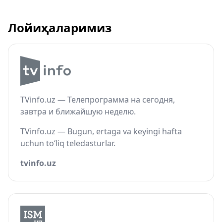
Лойиҳаларимиз
TVinfo.uz — Телепрограмма на сегодня,
завтра и ближайшую неделю.
TVinfo.uz — Bugun, ertaga va keyingi hafta
uchun to‘liq teledasturlar.
tvinfo.uz