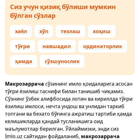
Сиз учун қизиқ бўлиши мумкин
бўлган сўзлар
хаёл
хўп
тезлаш
хоҳиш
тўғри
навшадил
ординаторлик
ҳамда
сўзшунослик
Макрозаррача
сўзининг имло қоидаларига асосан
тўғри ёзилиш таснифи билан танишиб чиқамиз.
Сўзнинг ўзбек алифбосида лотин ва кириллда тўғри
ёзилиш имлоси, нечта ундош ва унлидан таркиб
топгани ва бехато бўғинга ажратиш тартиби ҳамда
келишикларда қандай тусланишига оид
маълумотлар берилган. Ўйлаймизки, энди сиз
Imlo.uz
сайтидан фойдаланиб,
макрозаррача