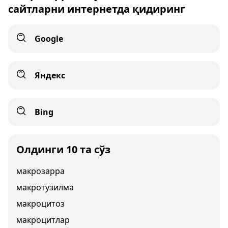
сайтларни интернетда қидиринг
Google
Яндекс
Bing
Олдинги 10 та сўз
макрозарра
макротузилма
макроцитоз
макроцитлар