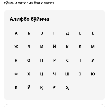
сўзини хатосиз ёза оласиз.
Алифбо бўйича
А
Б
В
Г
Д
Е
Ё
Ж
З
И
Й
К
Л
М
Н
О
П
Р
С
Т
У
Ф
Х
Ц
Ч
Ш
Э
Ю
Я
Ў
Қ
Ғ
Ҳ