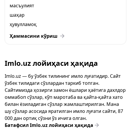
масъулият
шаҳар
ҳувулламоқ
Ҳаммасини кўриш
Imlo.uz лойиҳаси ҳақида
Imlo.uz — бу ўзбек тилининг имло луғатидир. Сайт
ўзбек тилидаги сўзлардан таркиб топган.
Сайтимизда ҳозирги замон ёшлари ҳаётига дахлдор
оммабоп сўзлар, кўп маротаба ва қайта-қайта хато
билан ёзиладиган сўзлар жамлаштирилган. Мана
шу сўзлар асосида яратилган имло луғати сайти, 87
000 дан ортиқ сўзни ўз ичига олган.
Батафсил Imlo.uz лойиҳаси ҳақида