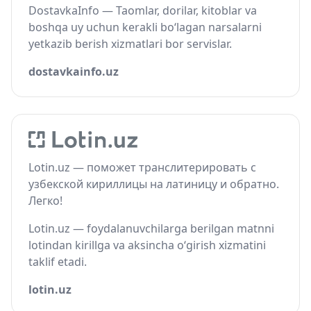
DostavkaInfo — Taomlar, dorilar, kitoblar va
boshqa uy uchun kerakli bo‘lagan narsalarni
yetkazib berish xizmatlari bor servislar.
dostavkainfo.uz
Lotin.uz — поможет транслитерировать с
узбекской кириллицы на латиницу и обратно.
Легко!
Lotin.uz — foydalanuvchilarga berilgan matnni
lotindan kirillga va aksincha o‘girish xizmatini
taklif etadi.
lotin.uz