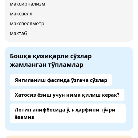
максирнализм
максвелл
максвеллметр
мактаб
Бошқа қизиқарли сўзлар
жамланган тўпламлар
Янгиланиш фаслида ўзгача сўзлар
Хатосиз ёзиш учун нима қилиш керак?
Лотин алифбосида ў, ғ ҳарфини тўғри
ёзамиз