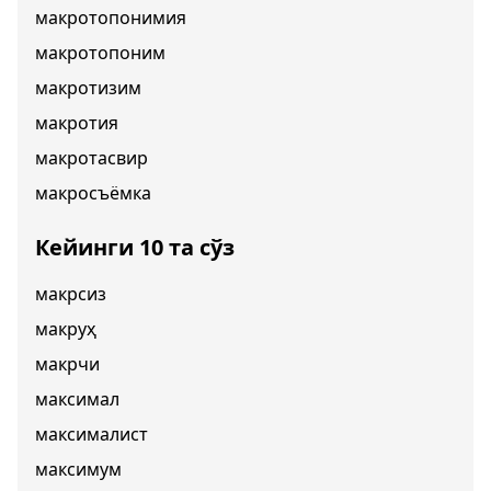
макротопонимия
макротопоним
макротизим
макротия
макротасвир
макросъёмка
Кейинги 10 та сўз
макрсиз
макруҳ
макрчи
максимал
максималист
максимум