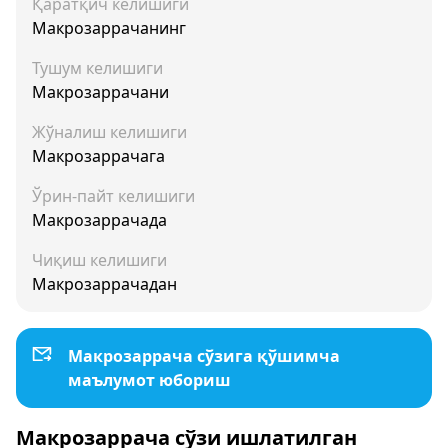
Қаратқич келишиги
Макрозаррачанинг
Тушум келишиги
Макрозаррачани
Жўналиш келишиги
Макрозаррачага
Ўрин-пайт келишиги
Макрозаррачада
Чиқиш келишиги
Макрозаррачадан
Макрозаррача сўзига қўшимча
маълумот юбориш
Макрозаррача сўзи ишлатилган