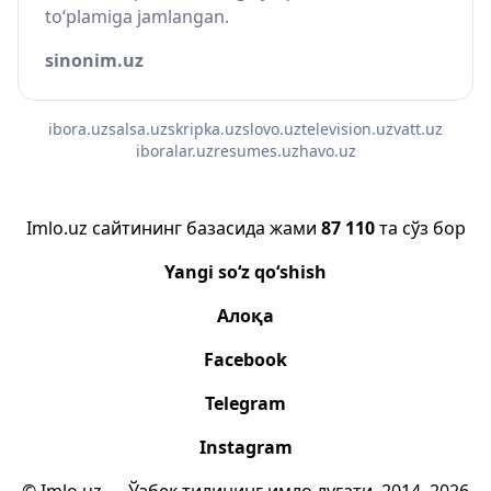
to‘plamiga jamlangan.
sinonim.uz
ibora.uz
salsa.uz
skripka.uz
slovo.uz
television.uz
vatt.uz
iboralar.uz
resumes.uz
havo.uz
Imlo.uz сайтининг базасида жами
87 110
та сўз бор
Yangi so‘z qo‘shish
Алоқа
Facebook
Telegram
Instagram
© Imlo.uz — Ўзбек тилининг имло луғати, 2014–2026