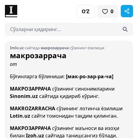
O‘Z
0
Imlo.uz
сайтида
макрозаррача
сўзининг ёзилиши
макрозаррача
от
Бўғинларга бўлиниши:
[мак-ро-зар-ра-ча]
МАКРОЗАРРАЧА
сўзининг синонимларини
Sinonim.uz
сайтида қидириб кўринг.
MAKROZARRACHA
сўзининг лотинча ёзилиши
Lotin.uz
сайти томонидан тақдим қилинган.
МАКРОЗАРРАЧА
сўзининг маъноси ва изоҳи
билан
Izoh.uz
сайтида танишсангиз бўлади.