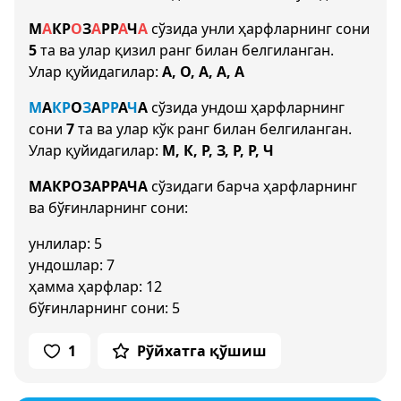
М
А
К
Р
О
З
А
Р
Р
А
Ч
А
сўзида унли ҳарфларнинг сони
5
та ва улар қизил ранг билан белгиланган.
Улар қуйидагилар:
А, О, А, А, А
М
А
К
Р
О
З
А
Р
Р
А
Ч
А
сўзида ундош ҳарфларнинг
сони
7
та ва улар кўк ранг билан белгиланган.
Улар қуйидагилар:
М, К, Р, З, Р, Р, Ч
МАКРОЗАРРАЧА
сўзидаги барча ҳарфларнинг
ва бўғинларнинг сони:
унлилар: 5
ундошлар: 7
ҳамма ҳарфлар: 12
бўғинларнинг сони: 5
1
Рўйхатга қўшиш