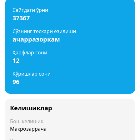
Сайтдаги ўрни
37367
Сўзнинг тескари ёзилиши
ачарразоркам
Ҳарфлар сони
12
Кўришлар сони
96
Келишиклар
Бош келишик
Макрозаррача