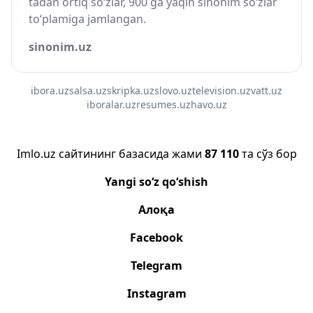
tadan ortiq so‘zlar, 900 ga yaqin sinonim so‘zlar
to‘plamiga jamlangan.
sinonim.uz
ibora.uz
salsa.uz
skripka.uz
slovo.uz
television.uz
vatt.uz
iboralar.uz
resumes.uz
havo.uz
Imlo.uz сайтининг базасида жами
87 110
та сўз бор
Yangi so‘z qo‘shish
Алоқа
Facebook
Telegram
Instagram