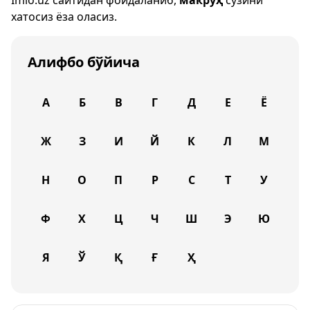
Imlo.uz
сайтидан фойдаланиб,
макруҳ
сўзини
хатосиз ёза оласиз.
Алифбо бўйича
А
Б
В
Г
Д
Е
Ё
Ж
З
И
Й
К
Л
М
Н
О
П
Р
С
Т
У
Ф
Х
Ц
Ч
Ш
Э
Ю
Я
Ў
Қ
Ғ
Ҳ