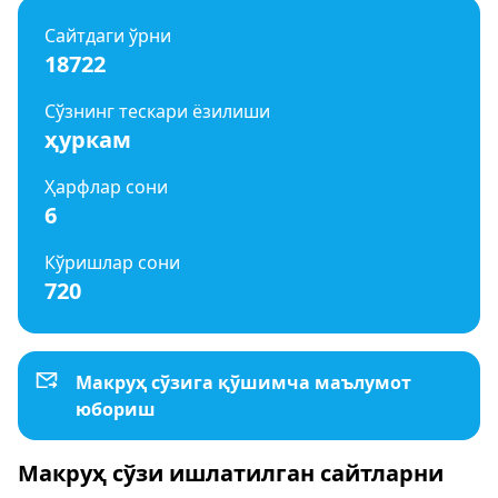
Сайтдаги ўрни
18722
Сўзнинг тескари ёзилиши
ҳуркам
Ҳарфлар сони
6
Кўришлар сони
720
Макруҳ сўзига қўшимча маълумот
юбориш
Макруҳ сўзи ишлатилган сайтларни