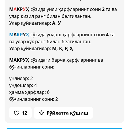
М
А
К
Р
У
Ҳ
сўзида унли ҳарфларнинг сони
2
та ва
улар қизил ранг билан белгиланган.
Улар қуйидагилар:
А, У
М
А
К
Р
У
Ҳ
сўзида ундош ҳарфларнинг сони
4
та
ва улар кўк ранг билан белгиланган.
Улар қуйидагилар:
М, К, Р, Ҳ
МАКРУҲ
сўзидаги барча ҳарфларнинг ва
бўғинларнинг сони:
унлилар: 2
ундошлар: 4
ҳамма ҳарфлар: 6
бўғинларнинг сони: 2
12
Рўйхатга қўшиш