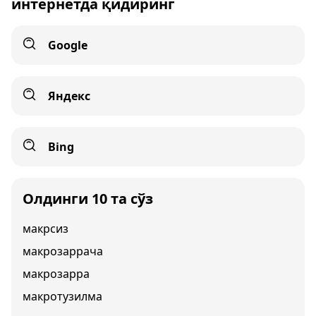
интернетда қидиринг
Google
Яндекс
Bing
Олдинги 10 та сўз
макрсиз
макрозаррача
макрозарра
макротузилма