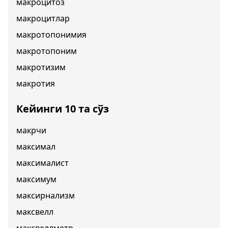
макроцитоз
макроцитлар
макротопонимия
макротопоним
макротизим
макротия
Кейинги 10 та сўз
макрчи
максимал
максималист
максимум
максирнализм
максвелл