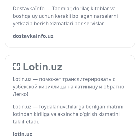
DostavkaInfo — Taomlar, dorilar, kitoblar va
boshqa uy uchun kerakli bo‘lagan narsalarni
yetkazib berish xizmatlari bor servislar.
dostavkainfo.uz
Lotin.uz — поможет транслитерировать с
узбекской кириллицы на латиницу и обратно.
Легко!
Lotin.uz — foydalanuvchilarga berilgan matnni
lotindan kirillga va aksincha o‘girish xizmatini
taklif etadi.
lotin.uz