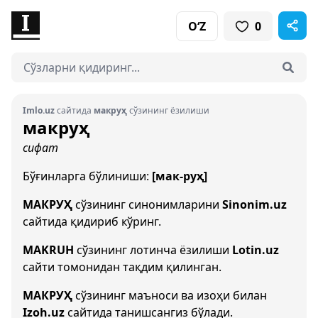
O‘Z
0
Imlo.uz
сайтида
макруҳ
сўзининг ёзилиши
макруҳ
сифат
Бўғинларга бўлиниши:
[мак-руҳ]
МАКРУҲ
сўзининг синонимларини
Sinonim.uz
сайтида қидириб кўринг.
MAKRUH
сўзининг лотинча ёзилиши
Lotin.uz
сайти томонидан тақдим қилинган.
МАКРУҲ
сўзининг маъноси ва изоҳи билан
Izoh.uz
сайтида танишсангиз бўлади.