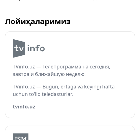
Лойиҳаларимиз
TVinfo.uz — Телепрограмма на сегодня,
завтра и ближайшую неделю.
TVinfo.uz — Bugun, ertaga va keyingi hafta
uchun to‘liq teledasturlar.
tvinfo.uz