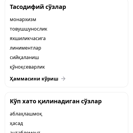
Тасодифий сўзлар
монархизм
товушшунослик
яхшиликчасига
линиментлар
сийқаланиш
қўноқсеварлик
Ҳаммасини кўриш
Кўп хато қилинадиган сўзлар
аблаҳлашмоқ
ҳасад
антаблемент