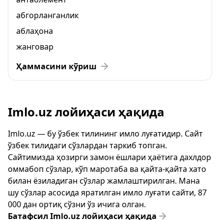
абгорланганлик
аблаҳона
жанговар
Ҳаммасини кўриш
Imlo.uz лойиҳаси ҳақида
Imlo.uz — бу ўзбек тилининг имло луғатидир. Сайт
ўзбек тилидаги сўзлардан таркиб топган.
Сайтимизда ҳозирги замон ёшлари ҳаётига дахлдор
оммабоп сўзлар, кўп маротаба ва қайта-қайта хато
билан ёзиладиган сўзлар жамлаштирилган. Мана
шу сўзлар асосида яратилган имло луғати сайти, 87
000 дан ортиқ сўзни ўз ичига олган.
Батафсил Imlo.uz лойиҳаси ҳақида