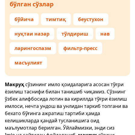
бўлган сўзлар
бўйича
тимтиқ
беустухон
нуқтаи назар
тўлдириш
нав
ларингоспазм
фильтр-пресс
масъулият
Макруҳ
сўзининг имло қоидаларига асосан тўғри
ёзилиш таснифи билан танишиб чиқамиз. Сўзнинг
ўзбек алифбосида лотин ва кириллда тўғри ёзилиш
имлоси, нечта ундош ва унлидан таркиб топгани ва
бехато бўғинга ажратиш тартиби ҳамда
келишикларда қандай тусланишига оид
маълумотлар берилган. Ўйлаймизки, энди сиз