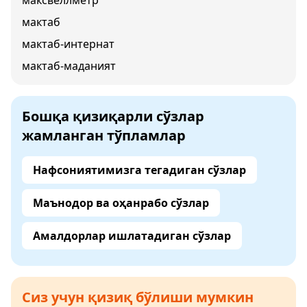
максвеллметр
мактаб
мактаб-интернат
мактаб-маданият
Бошқа қизиқарли сўзлар
жамланган тўпламлар
Нафсониятимизга тегадиган сўзлар
Маънодор ва оҳанрабо сўзлар
Амалдорлар ишлатадиган сўзлар
Сиз учун қизиқ бўлиши мумкин