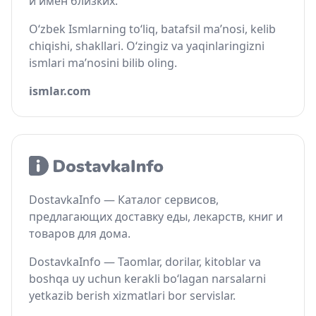
и имён близких.
O‘zbek Ismlarning to‘liq, batafsil ma’nosi, kelib
chiqishi, shakllari. O‘zingiz va yaqinlaringizni
ismlari ma’nosini bilib oling.
ismlar.com
DostavkaInfo — Каталог сервисов,
предлагающих доставку еды, лекарств, книг и
товаров для дома.
DostavkaInfo — Taomlar, dorilar, kitoblar va
boshqa uy uchun kerakli bo‘lagan narsalarni
yetkazib berish xizmatlari bor servislar.