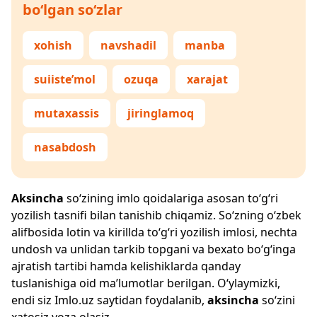
bo‘lgan so‘zlar
xohish
navshadil
manba
suiiste’mol
ozuqa
xarajat
mutaxassis
jiringlamoq
nasabdosh
Aksincha
so‘zining imlo qoidalariga asosan to‘g‘ri
yozilish tasnifi bilan tanishib chiqamiz. So‘zning o‘zbek
alifbosida lotin va kirillda to‘g‘ri yozilish imlosi, nechta
undosh va unlidan tarkib topgani va bexato bo‘g‘inga
ajratish tartibi hamda kelishiklarda qanday
tuslanishiga oid ma’lumotlar berilgan. O‘ylaymizki,
endi siz
Imlo.uz
saytidan foydalanib,
aksincha
so‘zini