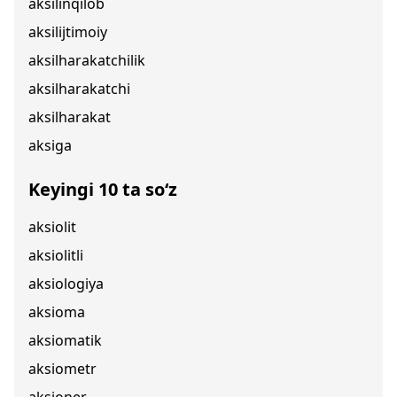
aksilinqilob
aksilijtimoiy
aksilharakatchilik
aksilharakatchi
aksilharakat
aksiga
Keyingi 10 ta so‘z
aksiolit
aksiolitli
aksiologiya
aksioma
aksiomatik
aksiometr