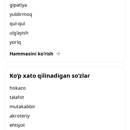
gipatiya
yuldirmoq
qul-qul
ulg‘ayish
yoriq
Hammasini ko‘rish
Ko‘p xato qilinadigan so‘zlar
hokazo
talafot
mutakabbir
akroteriy
ehtiyot