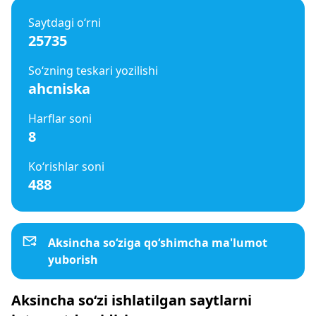
Saytdagi o‘rni
25735
So‘zning teskari yozilishi
ahcniska
Harflar soni
8
Ko‘rishlar soni
488
Aksincha so‘ziga qo‘shimcha ma'lumot
yuborish
Aksincha so‘zi ishlatilgan saytlarni