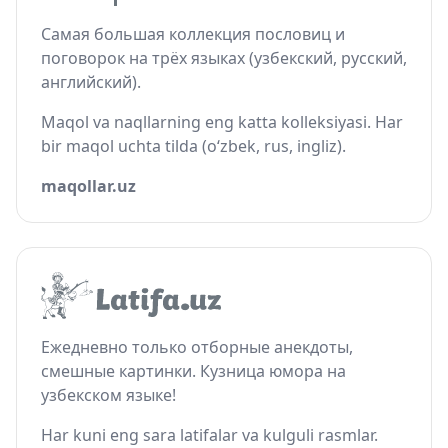
Самая большая коллекция пословиц и
поговорок на трёх языках (узбекский, русский,
английский).
Maqol va naqllarning eng katta kolleksiyasi. Har
bir maqol uchta tilda (o‘zbek, rus, ingliz).
maqollar.uz
Ежедневно только отборные анекдоты,
смешные картинки. Кузница юмора на
узбекском языке!
Har kuni eng sara latifalar va kulguli rasmlar.