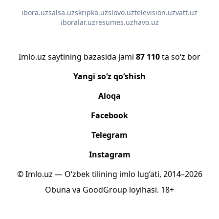
ibora.uz
salsa.uz
skripka.uz
slovo.uz
television.uz
vatt.uz
iboralar.uz
resumes.uz
havo.uz
Imlo.uz saytining bazasida jami
87 110
ta so‘z bor
Yangi so‘z qo‘shish
Aloqa
Facebook
Telegram
Instagram
© Imlo.uz — O‘zbek tilining imlo lug‘ati, 2014–2026
Obuna
va
GoodGroup
loyihasi.
18+