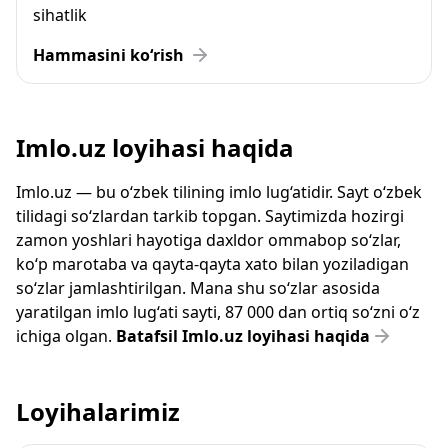
sihatlik
Hammasini ko‘rish
Imlo.uz loyihasi haqida
Imlo.uz — bu o‘zbek tilining imlo lug‘atidir. Sayt o‘zbek
tilidagi so‘zlardan tarkib topgan. Saytimizda hozirgi
zamon yoshlari hayotiga daxldor ommabop so‘zlar,
ko‘p marotaba va qayta-qayta xato bilan yoziladigan
so‘zlar jamlashtirilgan. Mana shu so‘zlar asosida
yaratilgan imlo lug‘ati sayti, 87 000 dan ortiq so‘zni o‘z
ichiga olgan.
Batafsil Imlo.uz loyihasi haqida
Loyihalarimiz