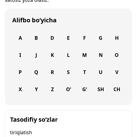
xatosiz yoza olasiz.
Alifbo bo‘yicha
A
B
D
E
F
G
H
I
J
K
L
M
N
O
P
Q
R
S
T
U
V
X
Y
Z
O‘
G‘
SH
CH
Tasodifiy so‘zlar
tiriqlatish