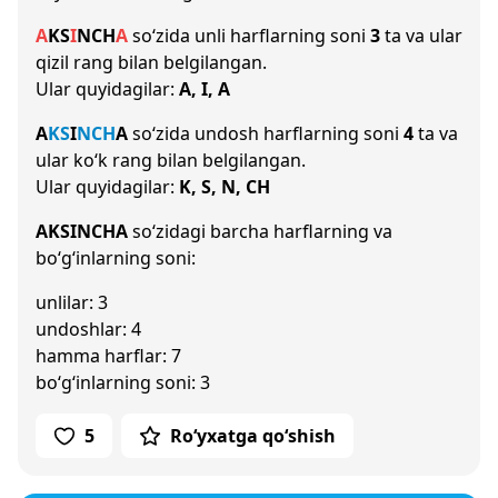
A
K
S
I
N
CH
A
so‘zida unli harflarning soni
3
ta va ular
qizil rang bilan belgilangan.
Ular quyidagilar:
A, I, A
A
K
S
I
N
CH
A
so‘zida undosh harflarning soni
4
ta va
ular ko‘k rang bilan belgilangan.
Ular quyidagilar:
K, S, N, CH
AKSINCHA
so‘zidagi barcha harflarning va
bo‘g‘inlarning soni:
unlilar: 3
undoshlar: 4
hamma harflar: 7
bo‘g‘inlarning soni: 3
5
Ro‘yxatga qo‘shish