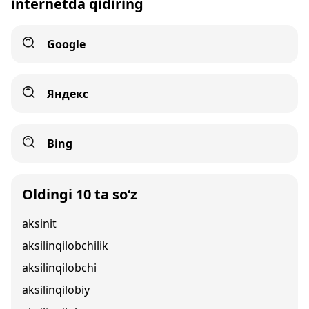
internetda qidiring
Google
Яндекс
Bing
Oldingi 10 ta so‘z
aksinit
aksilinqilobchilik
aksilinqilobchi
aksilinqilobiy