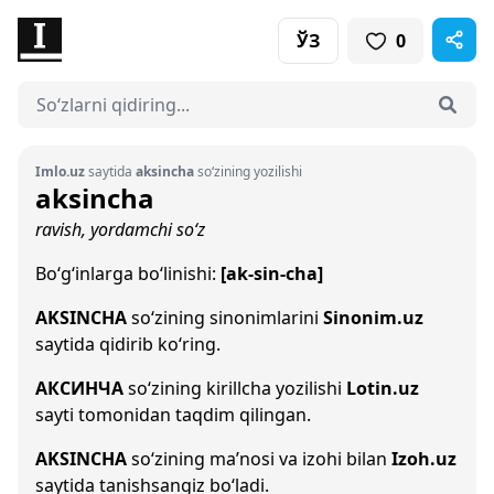
ЎЗ
0
Imlo.uz
saytida
aksincha
so‘zining yozilishi
aksincha
ravish, yordamchi so‘z
Bo‘g‘inlarga bo‘linishi:
[ak-sin-cha]
AKSINCHA
so‘zining sinonimlarini
Sinonim.uz
saytida qidirib ko‘ring.
АКСИНЧА
so‘zining kirillcha yozilishi
Lotin.uz
sayti tomonidan taqdim qilingan.
AKSINCHA
so‘zining ma’nosi va izohi bilan
Izoh.uz
saytida tanishsangiz bo‘ladi.