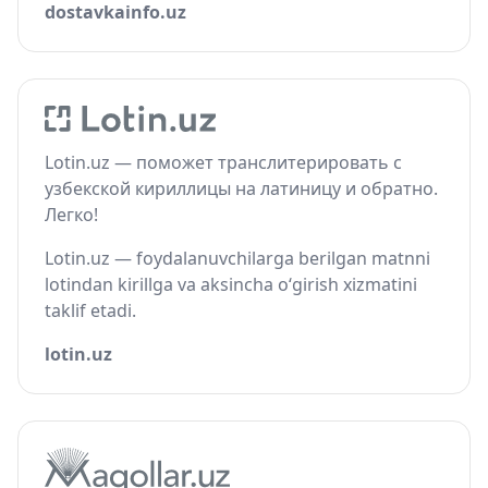
dostavkainfo.uz
Lotin.uz — поможет транслитерировать с
узбекской кириллицы на латиницу и обратно.
Легко!
Lotin.uz — foydalanuvchilarga berilgan matnni
lotindan kirillga va aksincha o‘girish xizmatini
taklif etadi.
lotin.uz