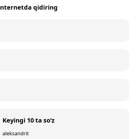
 internetda qidiring
Keyingi 10 ta so‘z
aleksandrit