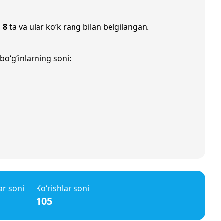
i
8
ta va ular ko‘k rang bilan belgilangan.
bo‘g‘inlarning soni:
ar soni
Ko‘rishlar soni
105