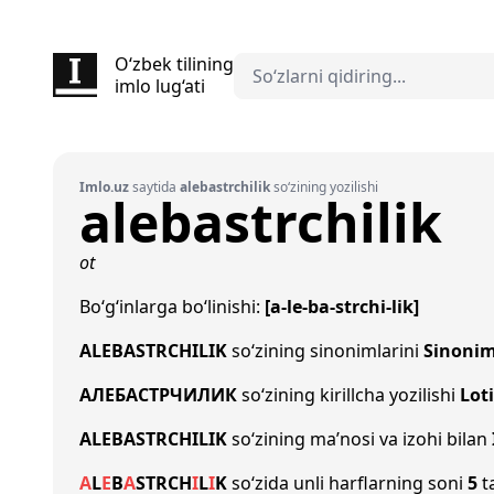
O‘zbek tilining
imlo lug‘ati
Imlo.uz
saytida
alebastrchilik
so‘zining yozilishi
alebastrchilik
ot
Bo‘g‘inlarga bo‘linishi:
[a-le-ba-strchi-lik]
ALEBASTRCHILIK
so‘zining sinonimlarini
Sinonim
АЛЕБАСТРЧИЛИК
so‘zining kirillcha yozilishi
Lot
ALEBASTRCHILIK
so‘zining ma’nosi va izohi bilan
A
L
E
B
A
S
T
R
CH
I
L
I
K
so‘zida unli harflarning soni
5
ta