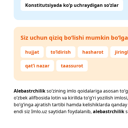
Konstitutsiyada ko‘p uchraydigan so‘zlar
Siz uchun qiziq bo‘lishi mumkin bo‘lga
hujjat
to‘ldirish
hasharot
jirin
qat’i nazar
taassurot
Alebastrchilik
so‘zining imlo qoidalariga asosan to‘g‘r
o‘zbek alifbosida lotin va kirillda to‘g‘ri yozilish im
bo‘g‘inga ajratish tartibi hamda kelishiklarda qanday
endi siz
Imlo.uz
saytidan foydalanib,
alebastrchilik
s