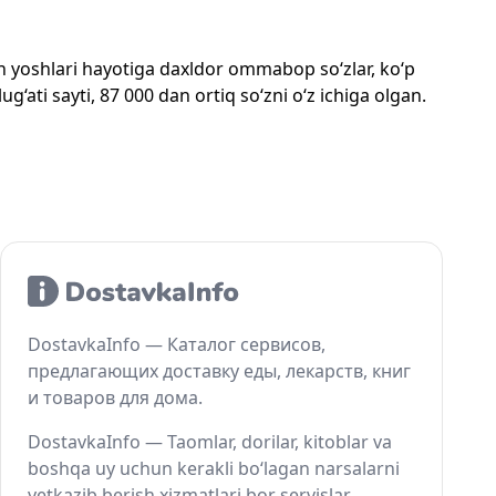
mon yoshlari hayotiga daxldor ommabop so‘zlar, ko‘p
‘ati sayti, 87 000 dan ortiq so‘zni o‘z ichiga olgan.
DostavkaInfo — Каталог сервисов,
предлагающих доставку еды, лекарств, книг
и товаров для дома.
DostavkaInfo — Taomlar, dorilar, kitoblar va
boshqa uy uchun kerakli bo‘lagan narsalarni
yetkazib berish xizmatlari bor servislar.