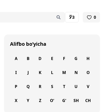
ЎЗ
0
Alifbo bo‘yicha
A
B
D
E
F
G
H
I
J
K
L
M
N
O
P
Q
R
S
T
U
V
X
Y
Z
O‘
G‘
SH
CH