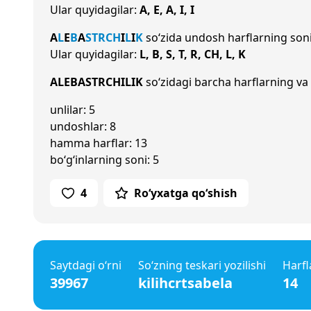
Ular quyidagilar:
A, E, A, I, I
A
L
E
B
A
S
T
R
CH
I
L
I
K
so‘zida undosh harflarning son
Ular quyidagilar:
L, B, S, T, R, CH, L, K
ALEBASTRCHILIK
so‘zidagi barcha harflarning va 
unlilar: 5
undoshlar: 8
hamma harflar: 13
bo‘g‘inlarning soni: 5
4
Ro‘yxatga qo‘shish
Saytdagi o‘rni
So‘zning teskari yozilishi
Harfl
39967
kilihcrtsabela
14