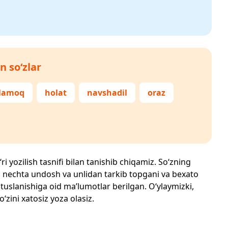
n so‘zlar
glamoq
holat
navshadil
oraz
i yozilish tasnifi bilan tanishib chiqamiz. So‘zning
losi, nechta undosh va unlidan tarkib topgani va bexato
 tuslanishiga oid ma’lumotlar berilgan. O‘ylaymizki,
o‘zini xatosiz yoza olasiz.