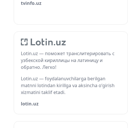
tvinfo.uz
Lotin.uz — поможет транслитерировать с
узбекской кириллицы на латиницу и
обратно. Легко!
Lotin.uz — foydalanuvchilarga berilgan
matnni lotindan kirillga va aksincha o‘girish
xizmatini taklif etadi.
lotin.uz