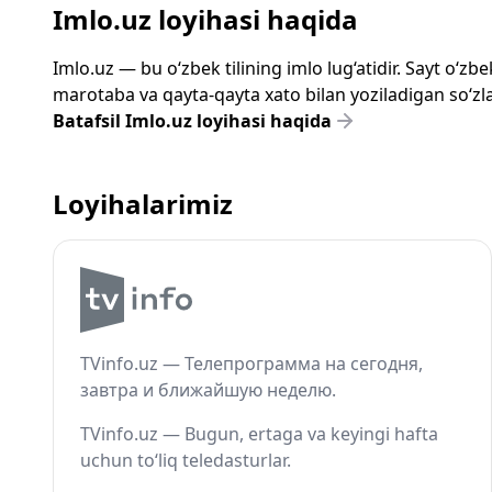
Imlo.uz loyihasi haqida
Imlo.uz — bu o‘zbek tilining imlo lug‘atidir. Sayt o‘
marotaba va qayta-qayta xato bilan yoziladigan so‘zlar
Batafsil Imlo.uz loyihasi haqida
Loyihalarimiz
TVinfo.uz — Телепрограмма на сегодня,
завтра и ближайшую неделю.
TVinfo.uz — Bugun, ertaga va keyingi hafta
uchun to‘liq teledasturlar.