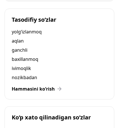
Tasodifiy so‘zlar
yolg‘izlanmoq
aqlan
ganchli
baxillanmoq
ivimoqlik
nozikbadan
Hammasini ko‘rish
Ko‘p xato qilinadigan so‘zlar