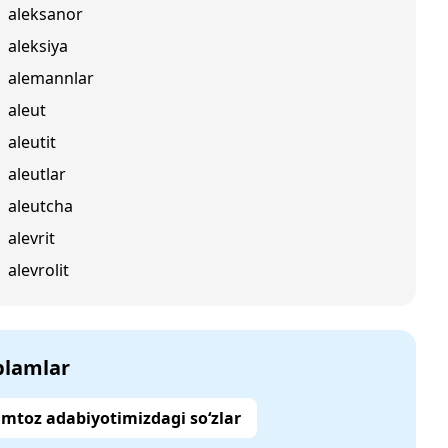
aleksanor
aleksiya
alemannlar
aleut
aleutit
aleutlar
aleutcha
alevrit
alevrolit
‘plamlar
mtoz adabiyotimizdagi so‘zlar