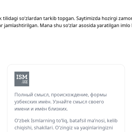
zbek tilidagi so‘zlardan tarkib topgan. Saytimizda hozirgi za
 jamlashtirilgan. Mana shu so‘zlar asosida yaratilgan imlo lug
Полный смысл, происхождение, формы
узбекских имён. Узнайте смысл своего
имени и имён близких.
O‘zbek Ismlarning to‘liq, batafsil ma’nosi, kelib
chiqishi, shakllari. O‘zingiz va yaqinlaringizni