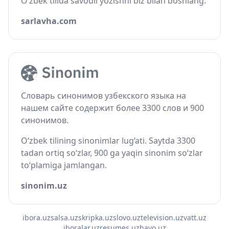
O‘zbek tilida savodli yozishni biz bilan boshlang.
sarlavha.com
Словарь синонимов узбекского языка на
нашем сайте содержит более 3300 слов и 900
синонимов.
O‘zbek tilining sinonimlar lug‘ati. Saytda 3300
tadan ortiq so‘zlar, 900 ga yaqin sinonim so‘zlar
to‘plamiga jamlangan.
sinonim.uz
ibora.uz
salsa.uz
skripka.uz
slovo.uz
television.uz
vatt.uz
iboralar.uz
resumes.uz
havo.uz