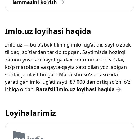
Hammasini ko‘rish
Imlo.uz loyihasi haqida
Imlo.uz — bu o‘zbek tilining imlo lug‘atidir. Sayt o‘zbek
tilidagi so‘zlardan tarkib topgan. Saytimizda hozirgi
zamon yoshlari hayotiga daxldor ommabop so‘zlar,
ko‘p marotaba va qayta-qayta xato bilan yoziladigan
so‘zlar jamlashtirilgan. Mana shu so‘zlar asosida
yaratilgan imlo lug‘ati sayti, 87 000 dan ortiq so‘zni o‘z
ichiga olgan.
Batafsil Imlo.uz loyihasi haqida
Loyihalarimiz