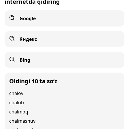
internetda qidiring
Google
Яндекс
Bing
Oldingi 10 ta so‘z
chalov
chalob
chalmoq
chalmashuv