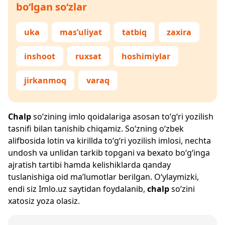
bo‘lgan so‘zlar
uka
mas’uliyat
tatbiq
zaxira
inshoot
ruxsat
hoshimiylar
jirkanmoq
varaq
Chalp
so‘zining imlo qoidalariga asosan to‘g‘ri yozilish
tasnifi bilan tanishib chiqamiz. So‘zning o‘zbek
alifbosida lotin va kirillda to‘g‘ri yozilish imlosi, nechta
undosh va unlidan tarkib topgani va bexato bo‘g‘inga
ajratish tartibi hamda kelishiklarda qanday
tuslanishiga oid ma’lumotlar berilgan. O‘ylaymizki,
endi siz
Imlo.uz
saytidan foydalanib,
chalp
so‘zini
xatosiz yoza olasiz.