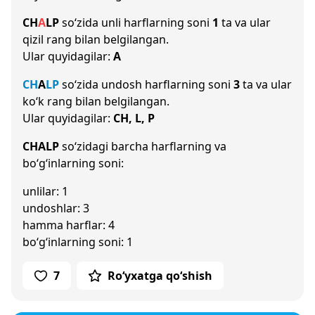
CH
A
L
P
so‘zida unli harflarning soni
1
ta va ular
qizil rang bilan belgilangan.
Ular quyidagilar:
A
CH
A
L
P
so‘zida undosh harflarning soni
3
ta va ular
ko‘k rang bilan belgilangan.
Ular quyidagilar:
CH, L, P
CHALP
so‘zidagi barcha harflarning va
bo‘g‘inlarning soni:
unlilar: 1
undoshlar: 3
hamma harflar: 4
bo‘g‘inlarning soni: 1
7
Ro‘yxatga qo‘shish