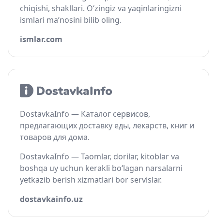
chiqishi, shakllari. O‘zingiz va yaqinlaringizni
ismlari ma’nosini bilib oling.
ismlar.com
DostavkaInfo — Каталог сервисов,
предлагающих доставку еды, лекарств, книг и
товаров для дома.
DostavkaInfo — Taomlar, dorilar, kitoblar va
boshqa uy uchun kerakli bo‘lagan narsalarni
yetkazib berish xizmatlari bor servislar.
dostavkainfo.uz