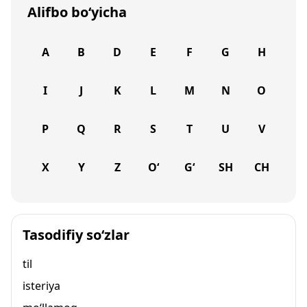
Alifbo bo‘yicha
A
B
D
E
F
G
H
I
J
K
L
M
N
O
P
Q
R
S
T
U
V
X
Y
Z
O‘
G‘
SH
CH
Tasodifiy so‘zlar
til
isteriya