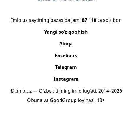
Imlo.uz saytining bazasida jami
87 110
ta so‘z bor
Yangi so‘z qo‘shish
Aloqa
Facebook
Telegram
Instagram
© Imlo.uz — O‘zbek tilining imlo lug‘ati, 2014–2026
Obuna
va
GoodGroup
loyihasi.
18+