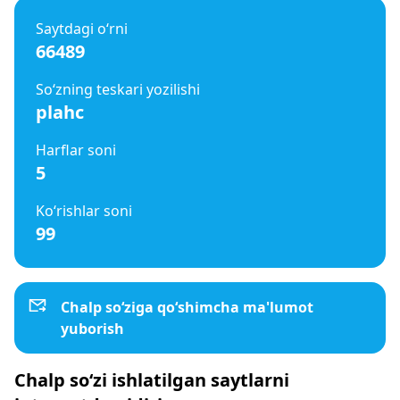
Saytdagi o‘rni
66489
So‘zning teskari yozilishi
plahc
Harflar soni
5
Ko‘rishlar soni
99
Chalp so‘ziga qo‘shimcha ma'lumot
yuborish
Chalp so‘zi ishlatilgan saytlarni