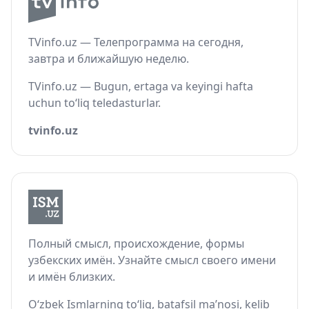
TVinfo.uz — Телепрограмма на сегодня,
завтра и ближайшую неделю.
TVinfo.uz — Bugun, ertaga va keyingi hafta
uchun to‘liq teledasturlar.
tvinfo.uz
Полный смысл, происхождение, формы
узбекских имён. Узнайте смысл своего имени
и имён близких.
O‘zbek Ismlarning to‘liq, batafsil ma’nosi, kelib