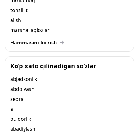
mo‘llamoq
tonzillit
alish
marshallagiozlar
Hammasini ko‘rish
Ko‘p xato qilinadigan so‘zlar
abjadxonlik
abdolvash
sedra
a
puldorlik
abadiylash