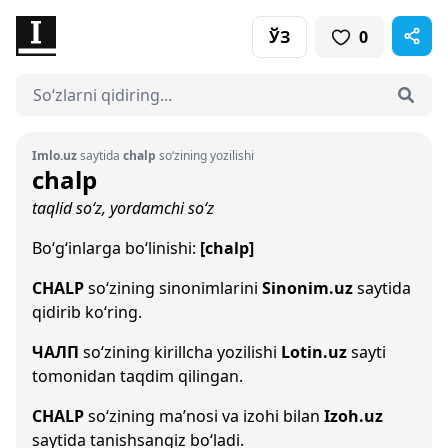
ЎЗ
0
Imlo.uz
saytida
chalp
so‘zining yozilishi
chalp
taqlid so‘z, yordamchi so‘z
Bo‘g‘inlarga bo‘linishi:
[chalp]
CHALP
so‘zining sinonimlarini
Sinonim.uz
saytida
qidirib ko‘ring.
ЧАЛП
so‘zining kirillcha yozilishi
Lotin.uz
sayti
tomonidan taqdim qilingan.
CHALP
so‘zining ma’nosi va izohi bilan
Izoh.uz
saytida tanishsangiz bo‘ladi.