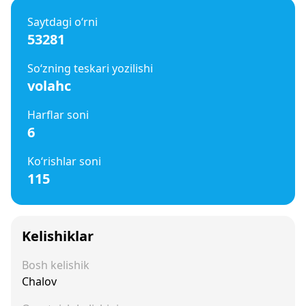
Saytdagi o‘rni
53281
So‘zning teskari yozilishi
volahc
Harflar soni
6
Ko‘rishlar soni
115
Kelishiklar
Bosh kelishik
Chalov