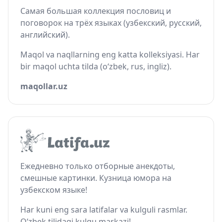
Самая большая коллекция пословиц и
поговорок на трёх языках (узбекский, русский,
английский).
Maqol va naqllarning eng katta kolleksiyasi. Har
bir maqol uchta tilda (o‘zbek, rus, ingliz).
maqollar.uz
Ежедневно только отборные анекдоты,
смешные картинки. Кузница юмора на
узбекском языке!
Har kuni eng sara latifalar va kulguli rasmlar.
O‘zbek tilidagi kulgu markazi!