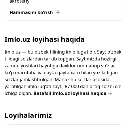
akroteriy
Hammasini ko‘rish
Imlo.uz loyihasi haqida
Imlo.uz — bu o‘zbek tilining imlo lug‘atidir. Sayt o‘zbek
tilidagi so‘zlardan tarkib topgan. Saytimizda hozirgi
zamon yoshlari hayotiga daxldor ommabop so‘zlar,
ko‘p marotaba va qayta-qayta xato bilan yoziladigan
so‘zlar jamlashtirilgan. Mana shu so‘zlar asosida
yaratilgan imlo lug‘ati sayti, 87 000 dan ortiq so‘zni o‘z
ichiga olgan.
Batafsil Imlo.uz loyihasi haqida
Loyihalarimiz