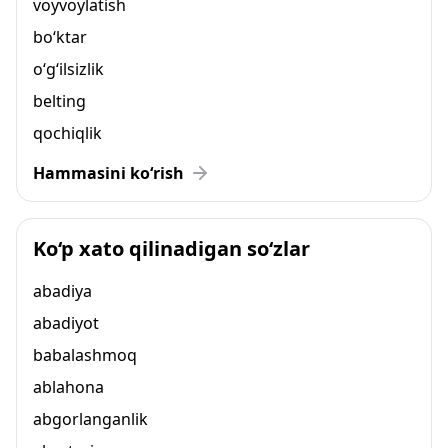
voyvoylatish
bo‘ktar
o‘g‘ilsizlik
belting
qochiqlik
Hammasini ko‘rish
Ko‘p xato qilinadigan so‘zlar
abadiya
abadiyot
babalashmoq
ablahona
abgorlanganlik