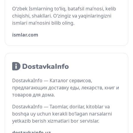
O‘zbek Ismlarning to‘liq, batafsil ma’nosi, kelib
chiqishi, shakllari. O‘zingiz va yaqinlaringizni
ismlari ma’nosini bilib oling.
ismlar.com
DostavkaInfo — Каталог сервисов,
предлагающих доставку еды, лекарств, книг и
товаров для дома.
DostavkaInfo — Taomlar, dorilar, kitoblar va
boshqa uy uchun kerakli bo‘lagan narsalarni
yetkazib berish xizmatlari bor servislar.
dostavkainfo.uz