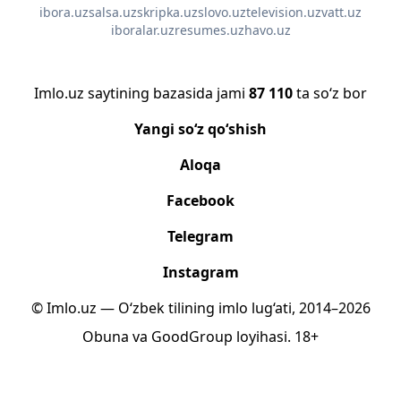
ibora.uz
salsa.uz
skripka.uz
slovo.uz
television.uz
vatt.uz
iboralar.uz
resumes.uz
havo.uz
Imlo.uz saytining bazasida jami
87 110
ta so‘z bor
Yangi so‘z qo‘shish
Aloqa
Facebook
Telegram
Instagram
© Imlo.uz — O‘zbek tilining imlo lug‘ati, 2014–2026
Obuna
va
GoodGroup
loyihasi.
18+