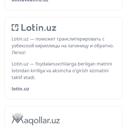
Lotin.uz — поможет транслитерировать с
узбекской кириллицы на латиницу и обратно.
Легко!
Lotin.uz — foydalanuvchilarga berilgan matnni
lotindan kirillga va aksincha o‘girish xizmatini
taklif etadi.
lotin.uz