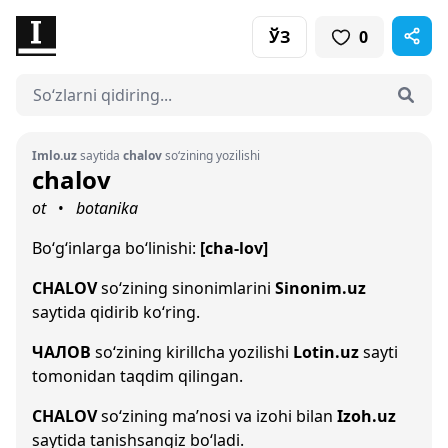
ЎЗ
0
Imlo.uz
saytida
chalov
so‘zining yozilishi
chalov
ot
botanika
•
Bo‘g‘inlarga bo‘linishi:
[cha-lov]
CHALOV
so‘zining sinonimlarini
Sinonim.uz
saytida qidirib ko‘ring.
ЧАЛОВ
so‘zining kirillcha yozilishi
Lotin.uz
sayti
tomonidan taqdim qilingan.
CHALOV
so‘zining ma’nosi va izohi bilan
Izoh.uz
saytida tanishsangiz bo‘ladi.