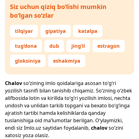
Siz uchun qiziq bo‘lishi mumkin
bo‘lgan so‘zlar
tilqiyar
gipatiya
katalpa
tug‘dona
dub
jing‘il
estragon
gloksiniya
eshakmiya
Chalov
so‘zining imlo qoidalariga asosan to‘g‘ri
yozilish tasnifi bilan tanishib chiqamiz. So‘zning o‘zbek
alifbosida lotin va kirillda to‘g‘ri yozilish imlosi, nechta
undosh va unlidan tarkib topgani va bexato bo‘g‘inga
ajratish tartibi hamda kelishiklarda qanday
tuslanishiga oid ma’lumotlar berilgan. O‘ylaymizki,
endi siz
Imlo.uz
saytidan foydalanib,
chalov
so‘zini
xatosiz yoza olasiz.