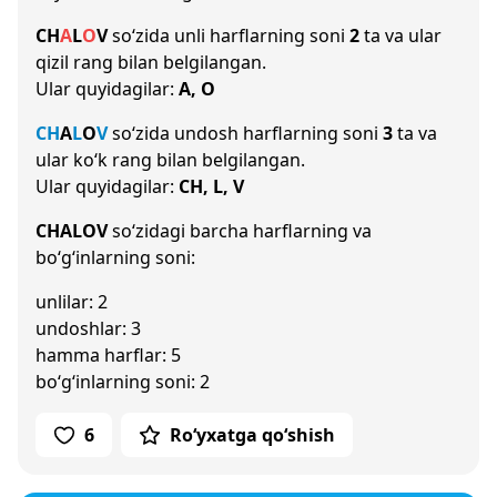
CH
A
L
O
V
so‘zida unli harflarning soni
2
ta va ular
qizil rang bilan belgilangan.
Ular quyidagilar:
A, O
CH
A
L
O
V
so‘zida undosh harflarning soni
3
ta va
ular ko‘k rang bilan belgilangan.
Ular quyidagilar:
CH, L, V
CHALOV
so‘zidagi barcha harflarning va
bo‘g‘inlarning soni:
unlilar: 2
undoshlar: 3
hamma harflar: 5
bo‘g‘inlarning soni: 2
6
Ro‘yxatga qo‘shish