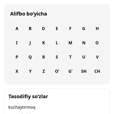
Alifbo bo‘yicha
A
B
D
E
F
G
H
I
J
K
L
M
N
O
P
Q
R
S
T
U
V
X
Y
Z
O‘
G‘
SH
CH
Tasodifiy so‘zlar
kuchaytirmoq