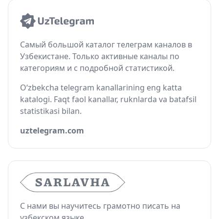
Самый большой каталог телеграм каналов в
Узбекистане. Только активные каналы по
категориям и с подробной статистикой.
O‘zbekcha telegram kanallarining eng katta
katalogi. Faqt faol kanallar, ruknlarda va batafsil
statistikasi bilan.
uztelegram.com
С нами вы научитесь грамотно писать на
узбекском языке.