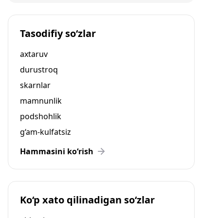
Tasodifiy so‘zlar
axtaruv
durustroq
skarnlar
mamnunlik
podshohlik
g‘am-kulfatsiz
Hammasini ko‘rish
Ko‘p xato qilinadigan so‘zlar