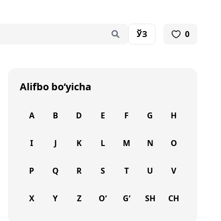
ЎЗ
0
Alifbo bo‘yicha
A
B
D
E
F
G
H
I
J
K
L
M
N
O
P
Q
R
S
T
U
V
X
Y
Z
O‘
G‘
SH
CH