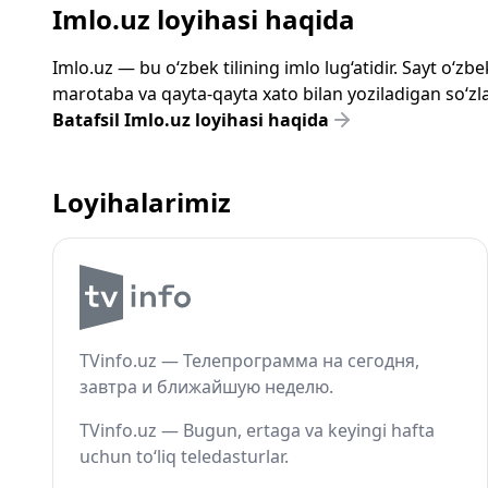
Imlo.uz loyihasi haqida
Imlo.uz — bu o‘zbek tilining imlo lug‘atidir. Sayt o‘
marotaba va qayta-qayta xato bilan yoziladigan so‘zlar
Batafsil Imlo.uz loyihasi haqida
Loyihalarimiz
TVinfo.uz — Телепрограмма на сегодня,
завтра и ближайшую неделю.
TVinfo.uz — Bugun, ertaga va keyingi hafta
uchun to‘liq teledasturlar.