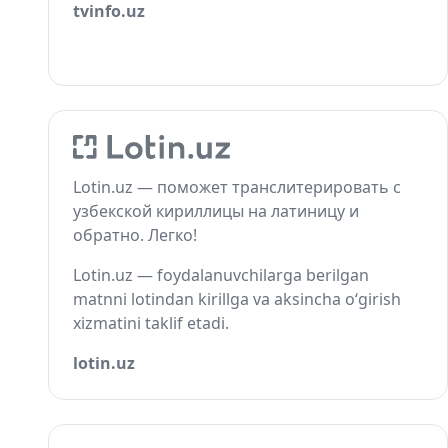
tvinfo.uz
Lotin.uz — поможет транслитерировать с
узбекской кириллицы на латиницу и
обратно. Легко!
Lotin.uz — foydalanuvchilarga berilgan
matnni lotindan kirillga va aksincha o‘girish
xizmatini taklif etadi.
lotin.uz