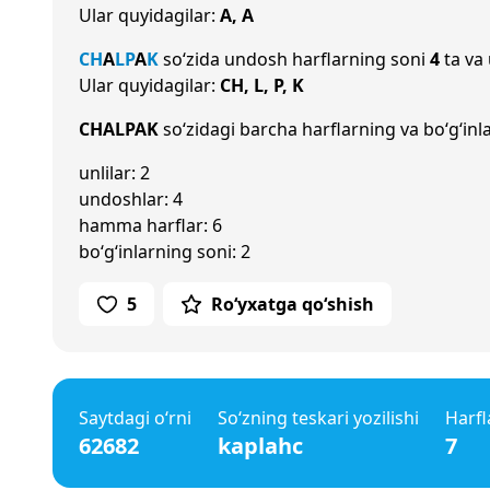
Ular quyidagilar:
A, A
CH
A
L
P
A
K
so‘zida undosh harflarning soni
4
ta va 
Ular quyidagilar:
CH, L, P, K
CHALPAK
so‘zidagi barcha harflarning va bo‘g‘inl
unlilar: 2
undoshlar: 4
hamma harflar: 6
bo‘g‘inlarning soni: 2
5
Ro‘yxatga qo‘shish
Saytdagi o‘rni
So‘zning teskari yozilishi
Harfl
62682
kaplahc
7