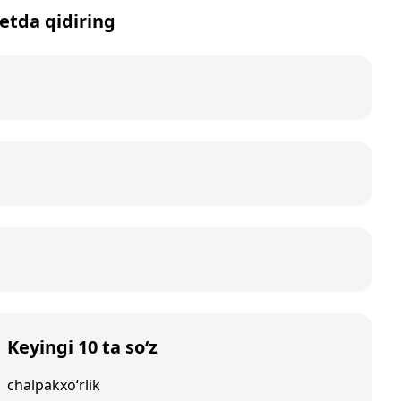
netda qidiring
Keyingi 10 ta so‘z
chalpakxo‘rlik