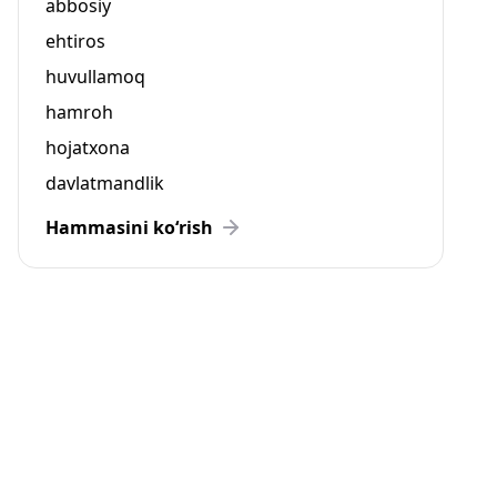
abbosiy
ehtiros
huvullamoq
hamroh
hojatxona
davlatmandlik
Hammasini ko‘rish