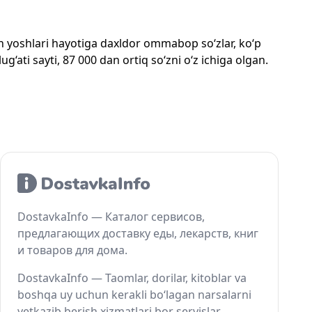
mon yoshlari hayotiga daxldor ommabop so‘zlar, ko‘p
‘ati sayti, 87 000 dan ortiq so‘zni o‘z ichiga olgan.
DostavkaInfo — Каталог сервисов,
предлагающих доставку еды, лекарств, книг
и товаров для дома.
DostavkaInfo — Taomlar, dorilar, kitoblar va
boshqa uy uchun kerakli bo‘lagan narsalarni
yetkazib berish xizmatlari bor servislar.