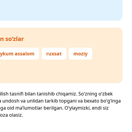
n so‘zlar
aykum assalom
ruxsat
moziy
lish tasnifi bilan tanishib chiqamiz. So‘zning o‘zbek
echta undosh va unlidan tarkib topgani va bexato bo‘g‘inga
ga oid ma’lumotlar berilgan. O‘ylaymizki, endi siz
yoza olasiz.