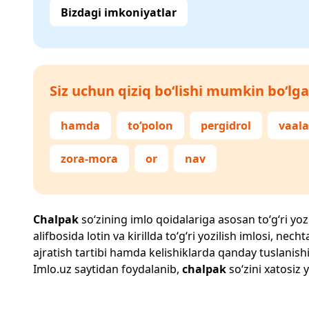
Bizdagi imkoniyatlar
Siz uchun qiziq bo‘lishi mumkin bo‘lga
hamda
to‘polon
pergidrol
vaal
zora-mora
or
nav
Chalpak
so‘zining imlo qoidalariga asosan to‘g‘ri yozi
alifbosida lotin va kirillda to‘g‘ri yozilish imlosi, n
ajratish tartibi hamda kelishiklarda qanday tuslanishi
Imlo.uz
saytidan foydalanib,
chalpak
so‘zini xatosiz 