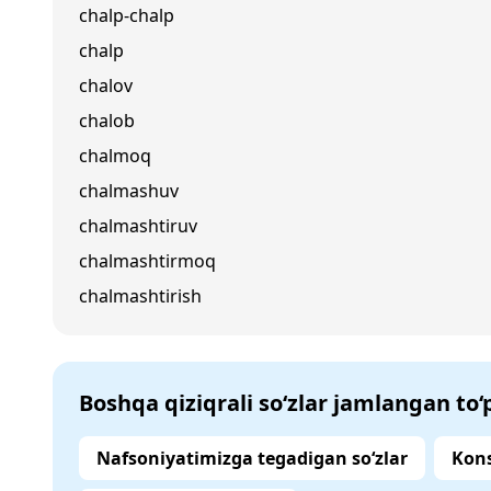
chalp-chalp
chalp
chalov
chalob
chalmoq
chalmashuv
chalmashtiruv
chalmashtirmoq
chalmashtirish
Boshqa qiziqrali so‘zlar jamlangan to
Nafsoniyatimizga tegadigan so‘zlar
Kons