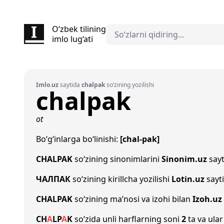
O‘zbek tilining
imlo lug‘ati
Imlo.uz
saytida
chalpak
so‘zining yozilishi
chalpak
ot
Bo‘g‘inlarga bo‘linishi:
[chal-pak]
CHALPAK
so‘zining sinonimlarini
Sinonim.uz
sayt
ЧАЛПАК
so‘zining kirillcha yozilishi
Lotin.uz
sayt
CHALPAK
so‘zining ma’nosi va izohi bilan
Izoh.uz
CH
A
L
P
A
K
so‘zida unli harflarning soni
2
ta va ular