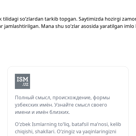
zbek tilidagi so‘zlardan tarkib topgan. Saytimizda hozirgi za
 jamlashtirilgan. Mana shu so‘zlar asosida yaratilgan imlo lug
Полный смысл, происхождение, формы
узбекских имён. Узнайте смысл своего
имени и имён близких.
O‘zbek Ismlarning to‘liq, batafsil ma’nosi, kelib
chiqishi, shakllari. O‘zingiz va yaqinlaringizni