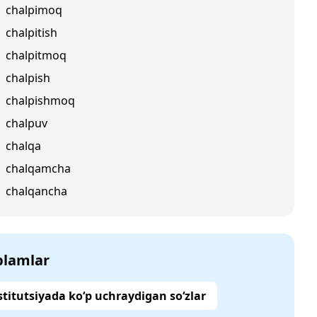
chalpimoq
chalpitish
chalpitmoq
chalpish
chalpishmoq
chalpuv
chalqa
chalqamcha
chalqancha
‘plamlar
titutsiyada ko‘p uchraydigan so‘zlar