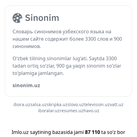
Словарь синонимов узбекского языка на
нашем сайте содержит более 3300 слов и 900
синонимов.
O‘zbek tilining sinonimlar lug‘ati. Saytda 3300
tadan ortiq so‘zlar, 900 ga yaqin sinonim so‘zlar
to‘plamiga jamlangan.
sinonim.uz
ibora.uz
salsa.uz
skripka.uz
slovo.uz
television.uz
vatt.uz
iboralar.uz
resumes.uz
havo.uz
Imlo.uz saytining bazasida jami
87 110
ta so‘z bor