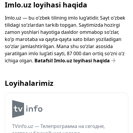
Imlo.uz loyihasi haqida
Imlo.uz — bu o‘zbek tilining imlo lug‘atidir. Sayt o‘zbek
tilidagi so‘zlardan tarkib topgan. Saytimizda hozirgi
zamon yoshlari hayotiga daxldor ommabop so‘zlar,
ko‘p marotaba va qayta-qayta xato bilan yoziladigan
so‘zlar jamlashtirilgan. Mana shu so‘zlar asosida
yaratilgan imlo lug‘ati sayti, 87 000 dan ortiq so‘zni o‘z
ichiga olgan.
Batafsil Imlo.uz loyihasi haqida
Loyihalarimiz
TVinfo.uz — Телепрограмма на сегодня,