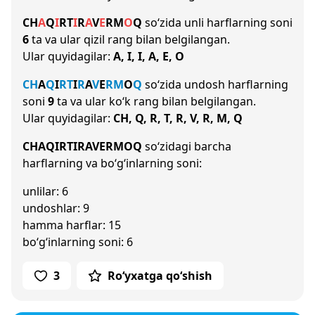
CH
A
Q
I
R
T
I
R
A
V
E
R
M
O
Q
so‘zida unli harflarning soni
6
ta va ular qizil rang bilan belgilangan.
Ular quyidagilar:
A, I, I, A, E, O
CH
A
Q
I
R
T
I
R
A
V
E
R
M
O
Q
so‘zida undosh harflarning
soni
9
ta va ular ko‘k rang bilan belgilangan.
Ular quyidagilar:
CH, Q, R, T, R, V, R, M, Q
CHAQIRTIRAVERMOQ
so‘zidagi barcha
harflarning va bo‘g‘inlarning soni:
unlilar: 6
undoshlar: 9
hamma harflar: 15
bo‘g‘inlarning soni: 6
3
Ro‘yxatga qo‘shish