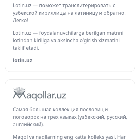
Lotin.uz — поможет транслитерировать с
узбекской кириллицы на латиницу и обратно.
Легко!
Lotin.uz — foydalanuvchilarga berilgan matnni
lotindan kirillga va aksincha o‘girish xizmatini
taklif etadi.
lotin.uz
Самая большая коллекция пословиц и
поговорок на трёх языках (узбекский, русский,
английский).
Maqol va naqllarning eng katta kolleksiyasi. Har