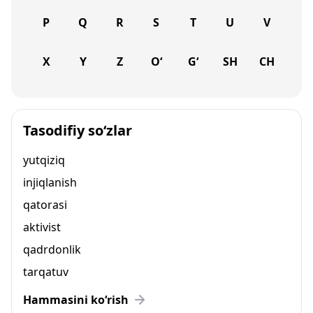
P
Q
R
S
T
U
V
X
Y
Z
O‘
G‘
SH
CH
Tasodifiy so‘zlar
yutqiziq
injiqlanish
qatorasi
aktivist
qadrdonlik
tarqatuv
Hammasini ko‘rish