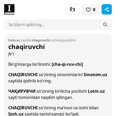
ЎЗ
0
Imlo.uz
saytida
chaqiruvchi
so‘zining yozilishi
chaqiruvchi
fe'l
Bo‘g‘inlarga bo‘linishi:
[cha-qi-ruv-chi]
CHAQIRUVCHI
so‘zining sinonimlarini
Sinonim.uz
saytida qidirib ko‘ring.
ЧАҚИРУВЧИ
so‘zining kirillcha yozilishi
Lotin.uz
sayti tomonidan taqdim qilingan.
CHAQIRUVCHI
so‘zining ma’nosi va izohi bilan
Izoh.uz
saytida tanishsangiz bo‘ladi.