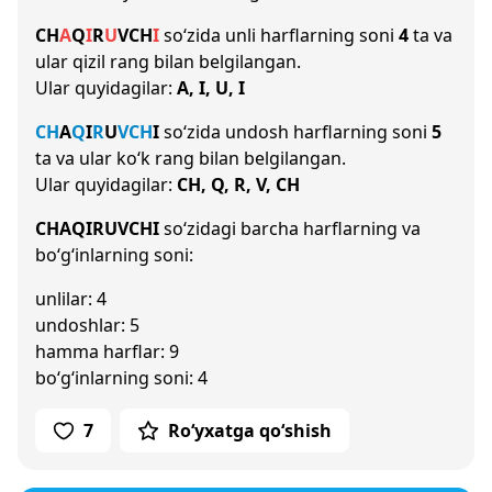
CH
A
Q
I
R
U
V
CH
I
so‘zida unli harflarning soni
4
ta va
ular qizil rang bilan belgilangan.
Ular quyidagilar:
A, I, U, I
CH
A
Q
I
R
U
V
CH
I
so‘zida undosh harflarning soni
5
ta va ular ko‘k rang bilan belgilangan.
Ular quyidagilar:
CH, Q, R, V, CH
CHAQIRUVCHI
so‘zidagi barcha harflarning va
bo‘g‘inlarning soni:
unlilar: 4
undoshlar: 5
hamma harflar: 9
bo‘g‘inlarning soni: 4
7
Ro‘yxatga qo‘shish