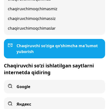
chaqiruvchimoqchimasmiz
chaqiruvchimoqchimassiz
chaqiruvchimoqchimaslar
Chaqiruvchi so‘ziga qo‘shimcha ma'lumot
yuborish
Chaqiruvchi so‘zi ishlatilgan saytlarni
internetda qidiring
Google
Яндекс