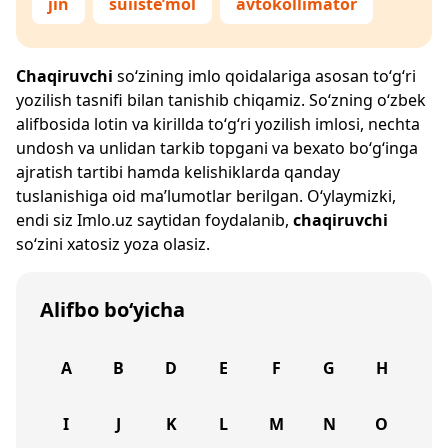
jin
suiiste’mol
avtokollimator
Chaqiruvchi
so‘zining imlo qoidalariga asosan to‘g‘ri
yozilish tasnifi bilan tanishib chiqamiz. So‘zning o‘zbek
alifbosida lotin va kirillda to‘g‘ri yozilish imlosi, nechta
undosh va unlidan tarkib topgani va bexato bo‘g‘inga
ajratish tartibi hamda kelishiklarda qanday
tuslanishiga oid ma’lumotlar berilgan. O‘ylaymizki,
endi siz
Imlo.uz
saytidan foydalanib,
chaqiruvchi
so‘zini xatosiz yoza olasiz.
Alifbo bo‘yicha
A
B
D
E
F
G
H
I
J
K
L
M
N
O