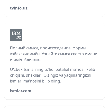
tvinfo.uz
Полный смысл, происхождение, формы
узбекских имён. Узнайте смысл своего имени
и имён близких.
O‘zbek Ismlarning to‘liq, batafsil ma’nosi, kelib
chiqishi, shakllari. O‘zingiz va yaqinlaringizni
ismlari ma’nosini bilib oling.
ismlar.com