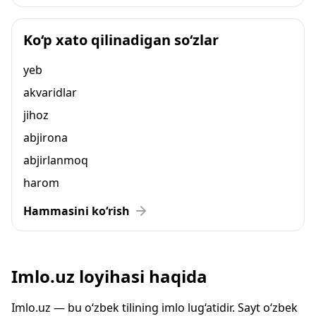
Ko‘p xato qilinadigan so‘zlar
yeb
akvaridlar
jihoz
abjirona
abjirlanmoq
harom
Hammasini ko‘rish
Imlo.uz loyihasi haqida
Imlo.uz — bu o‘zbek tilining imlo lug‘atidir. Sayt o‘zbek