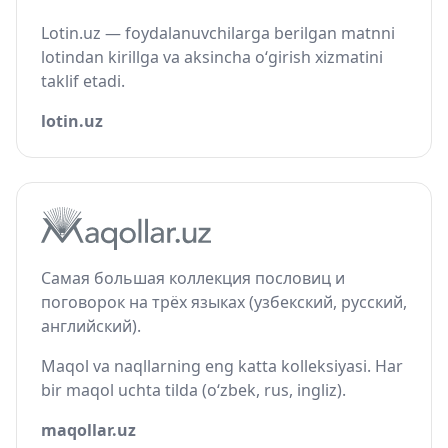
Lotin.uz — foydalanuvchilarga berilgan matnni
lotindan kirillga va aksincha o‘girish xizmatini
taklif etadi.
lotin.uz
Самая большая коллекция пословиц и
поговорок на трёх языках (узбекский, русский,
английский).
Maqol va naqllarning eng katta kolleksiyasi. Har
bir maqol uchta tilda (o‘zbek, rus, ingliz).
maqollar.uz