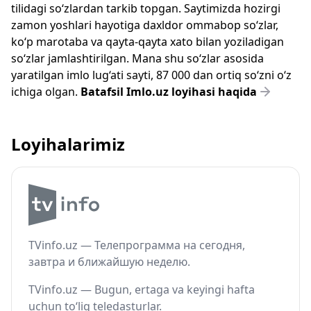
tilidagi so‘zlardan tarkib topgan. Saytimizda hozirgi
zamon yoshlari hayotiga daxldor ommabop so‘zlar,
ko‘p marotaba va qayta-qayta xato bilan yoziladigan
so‘zlar jamlashtirilgan. Mana shu so‘zlar asosida
yaratilgan imlo lug‘ati sayti, 87 000 dan ortiq so‘zni o‘z
ichiga olgan.
Batafsil Imlo.uz loyihasi haqida
Loyihalarimiz
TVinfo.uz — Телепрограмма на сегодня,
завтра и ближайшую неделю.
TVinfo.uz — Bugun, ertaga va keyingi hafta
uchun to‘liq teledasturlar.