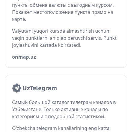
пункты обмена валюты с выгодным курсом.
Покажет местоположение пункта прямо на
карте.
Valyutani yuqori kursda almashtirish uchun
yaqin punktlarni aniqlab beruvchi servis. Punkt
joylashuvini kartada ko‘rsatadi.
onmap.uz
Самый большой каталог телеграм каналов в
Узбекистане. Только активные каналы по
категориям и с подробной статистикой.
O‘zbekcha telegram kanallarining eng katta