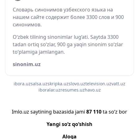
Словарь синонимов узбекского языка на
нашем сайте содержит более 3300 слов и 900
синонимов.
O‘zbek tilining sinonimlar lug‘ati. Saytda 3300
tadan ortiq so‘zlar, 900 ga yaqin sinonim so‘zlar
to‘plamiga jamlangan.
sinonim.uz
ibora.uz
salsa.uz
skripka.uz
slovo.uz
television.uz
vatt.uz
iboralar.uz
resumes.uz
havo.uz
Imlo.uz saytining bazasida jami
87 110
ta so‘z bor
Yangi so‘z qo‘shish
Aloqa