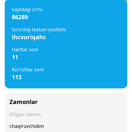
Saytdagi o‘rni
86289
So‘zning teskari yozilishi
ihcvuriqahc
Harflar soni
11
Ko‘rishlar soni
113
Zamonlar
O‘tgan zamon
chaqiruvchidim