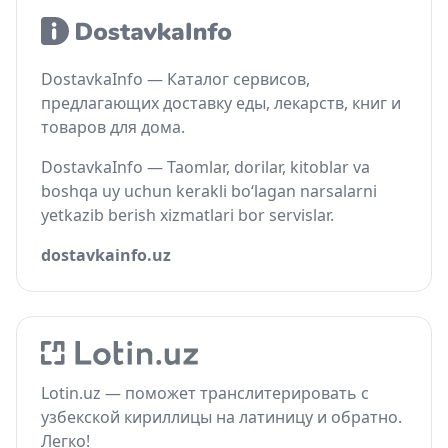
DostavkaInfo — Каталог сервисов,
предлагающих доставку еды, лекарств, книг и
товаров для дома.
DostavkaInfo — Taomlar, dorilar, kitoblar va
boshqa uy uchun kerakli bo‘lagan narsalarni
yetkazib berish xizmatlari bor servislar.
dostavkainfo.uz
Lotin.uz — поможет транслитерировать с
узбекской кириллицы на латиницу и обратно.
Легко!