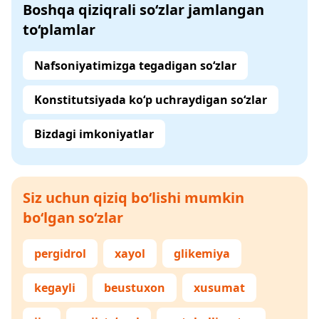
Boshqa qiziqrali so‘zlar jamlangan
to‘plamlar
Nafsoniyatimizga tegadigan so‘zlar
Konstitutsiyada ko‘p uchraydigan so‘zlar
Bizdagi imkoniyatlar
Siz uchun qiziq bo‘lishi mumkin
bo‘lgan so‘zlar
pergidrol
xayol
glikemiya
kegayli
beustuxon
xusumat