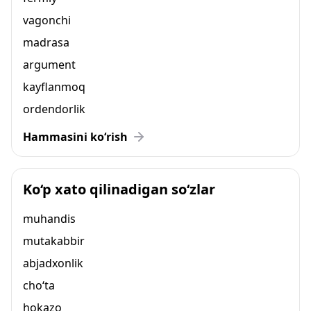
vagonchi
madrasa
argument
kayflanmoq
ordendorlik
Hammasini ko‘rish
Ko‘p xato qilinadigan so‘zlar
muhandis
mutakabbir
abjadxonlik
cho‘ta
hokazo