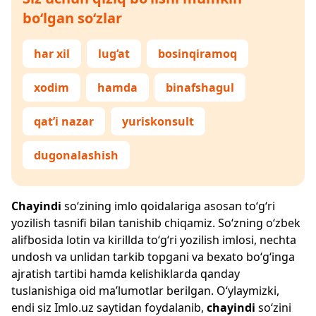
bo‘lgan so‘zlar
har xil
lug‘at
bosinqiramoq
xodim
hamda
binafshagul
qat’i nazar
yuriskonsult
dugonalashish
Chayindi
so‘zining imlo qoidalariga asosan to‘g‘ri
yozilish tasnifi bilan tanishib chiqamiz. So‘zning o‘zbek
alifbosida lotin va kirillda to‘g‘ri yozilish imlosi, nechta
undosh va unlidan tarkib topgani va bexato bo‘g‘inga
ajratish tartibi hamda kelishiklarda qanday
tuslanishiga oid ma’lumotlar berilgan. O‘ylaymizki,
endi siz
Imlo.uz
saytidan foydalanib,
chayindi
so‘zini