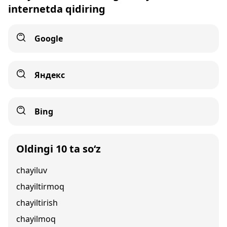
internetda qidiring
Google
Яндекс
Bing
Oldingi 10 ta so‘z
chayiluv
chayiltirmoq
chayiltirish
chayilmoq