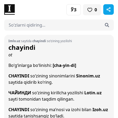
ЎЗ
0
Imlo.uz
saytida
chayindi
so‘zining yozilishi
chayindi
ot
Bo‘g‘inlarga bo‘linishi:
[cha-yin-di]
CHAYINDI
so‘zining sinonimlarini
Sinonim.uz
saytida qidirib ko‘ring.
ЧАЙИНДИ
so‘zining kirillcha yozilishi
Lotin.uz
sayti tomonidan taqdim qilingan.
CHAYINDI
so‘zining ma’nosi va izohi bilan
Izoh.uz
saytida tanishsangiz bo‘ladi.