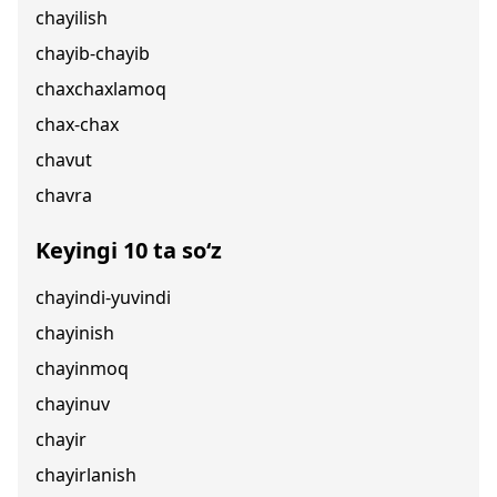
chayilish
chayib-chayib
chaxchaxlamoq
chax-chax
chavut
chavra
Keyingi 10 ta so‘z
chayindi-yuvindi
chayinish
chayinmoq
chayinuv
chayir
chayirlanish