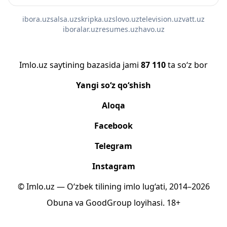
ibora.uz
salsa.uz
skripka.uz
slovo.uz
television.uz
vatt.uz
iboralar.uz
resumes.uz
havo.uz
Imlo.uz saytining bazasida jami
87 110
ta so‘z bor
Yangi so‘z qo‘shish
Aloqa
Facebook
Telegram
Instagram
© Imlo.uz — O‘zbek tilining imlo lug‘ati, 2014–2026
Obuna
va
GoodGroup
loyihasi.
18+