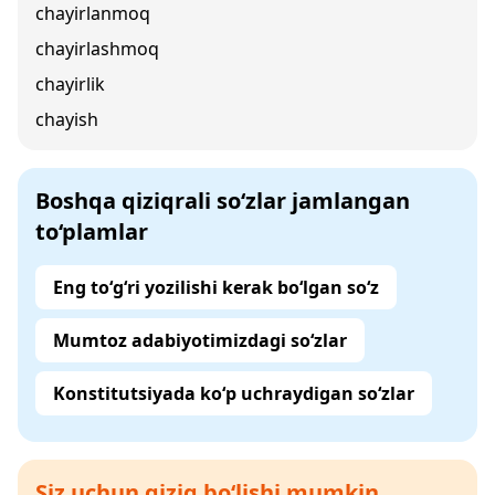
chayirlanmoq
chayirlashmoq
chayirlik
chayish
Boshqa qiziqrali so‘zlar jamlangan
to‘plamlar
Eng to‘g‘ri yozilishi kerak bo‘lgan so‘z
Mumtoz adabiyotimizdagi so‘zlar
Konstitutsiyada ko‘p uchraydigan so‘zlar
Siz uchun qiziq bo‘lishi mumkin