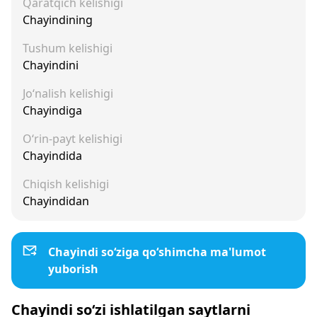
Qaratqich kelishigi
Chayindining
Tushum kelishigi
Chayindini
Jo‘nalish kelishigi
Chayindiga
O‘rin-payt kelishigi
Chayindida
Chiqish kelishigi
Chayindidan
Chayindi so‘ziga qo‘shimcha ma'lumot
yuborish
Chayindi so‘zi ishlatilgan saytlarni