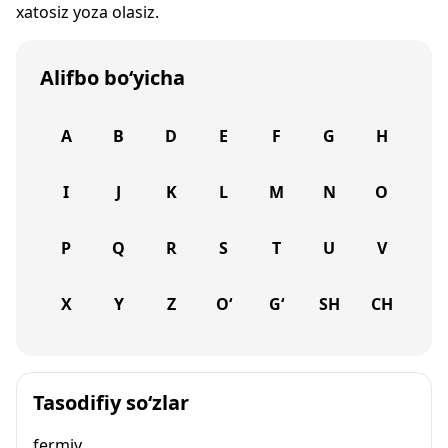
xatosiz yoza olasiz.
Alifbo bo‘yicha
A
B
D
E
F
G
H
I
J
K
L
M
N
O
P
Q
R
S
T
U
V
X
Y
Z
O‘
G‘
SH
CH
Tasodifiy so‘zlar
fermiy