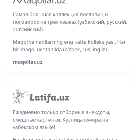
Самая большая коллекция пословиц и
поговорок на трёх языках (узбекский, русский,
английский).
Maqol va naqllarning eng katta kolleksiyasi. Har
bir maqol uchta tilda (o‘zbek, rus, ingliz).
maqollar.uz
Ежедневно только отборные анекдоты,
смешные картинки. Кузница юмора на
узбекском языке!
Har kuni eng sara latifalar va kulguli rasmlar.