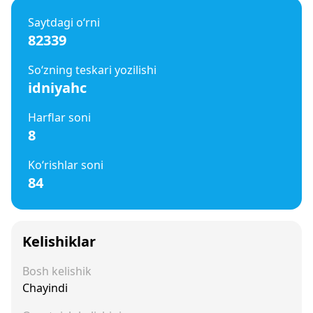
Saytdagi o‘rni
82339
So‘zning teskari yozilishi
idniyahc
Harflar soni
8
Ko‘rishlar soni
84
Kelishiklar
Bosh kelishik
Chayindi