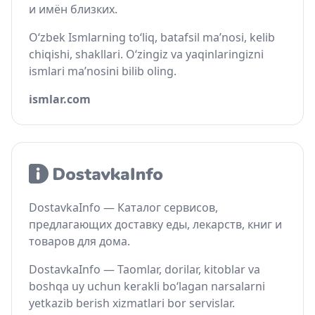
и имён близких.
O‘zbek Ismlarning to‘liq, batafsil ma’nosi, kelib
chiqishi, shakllari. O‘zingiz va yaqinlaringizni
ismlari ma’nosini bilib oling.
ismlar.com
DostavkaInfo — Каталог сервисов,
предлагающих доставку еды, лекарств, книг и
товаров для дома.
DostavkaInfo — Taomlar, dorilar, kitoblar va
boshqa uy uchun kerakli bo‘lagan narsalarni
yetkazib berish xizmatlari bor servislar.