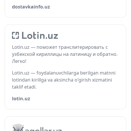
dostavkainfo.uz
Lotin.uz — поможет транслитерировать с
узбекской кириллицы на латиницу и обратно.
Легко!
Lotin.uz — foydalanuvchilarga berilgan matnni
lotindan kirillga va aksincha o‘girish xizmatini
taklif etadi.
lotin.uz