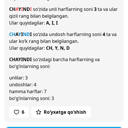
CH
A
Y
I
N
D
I
so‘zida unli harflarning soni
3
ta va ular
qizil rang bilan belgilangan.
Ular quyidagilar:
A, I, I
CH
A
Y
I
N
D
I
so‘zida undosh harflarning soni
4
ta va
ular ko‘k rang bilan belgilangan.
Ular quyidagilar:
CH, Y, N, D
CHAYINDI
so‘zidagi barcha harflarning va
bo‘g‘inlarning soni:
unlilar: 3
undoshlar: 4
hamma harflar: 7
bo‘g‘inlarning soni: 3
6
Ro‘yxatga qo‘shish