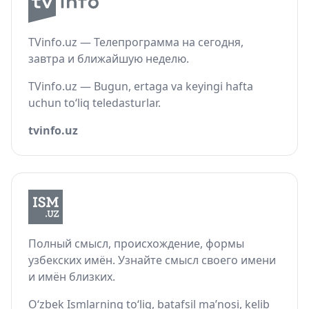
TVinfo.uz — Телепрограмма на сегодня,
завтра и ближайшую неделю.
TVinfo.uz — Bugun, ertaga va keyingi hafta
uchun to‘liq teledasturlar.
tvinfo.uz
Полный смысл, происхождение, формы
узбекских имён. Узнайте смысл своего имени
и имён близких.
O‘zbek Ismlarning to‘liq, batafsil ma’nosi, kelib