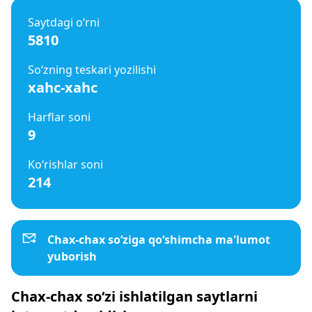
Saytdagi o‘rni
5810
So‘zning teskari yozilishi
xahc-xahc
Harflar soni
9
Ko‘rishlar soni
214
Chax-chax so‘ziga qo‘shimcha ma'lumot
yuborish
Chax-chax so‘zi ishlatilgan saytlarni