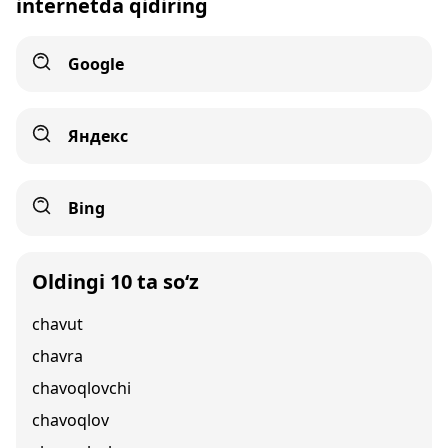
internetda qidiring
Google
Яндекс
Bing
Oldingi 10 ta so‘z
chavut
chavra
chavoqlovchi
chavoqlov