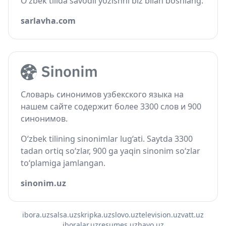
O‘zbek tilida savodli yozishni biz bilan boshlang.
sarlavha.com
Словарь синонимов узбекского языка на
нашем сайте содержит более 3300 слов и 900
синонимов.
O‘zbek tilining sinonimlar lug‘ati. Saytda 3300
tadan ortiq so‘zlar, 900 ga yaqin sinonim so‘zlar
to‘plamiga jamlangan.
sinonim.uz
ibora.uz
salsa.uz
skripka.uz
slovo.uz
television.uz
vatt.uz
iboralar.uz
resumes.uz
havo.uz