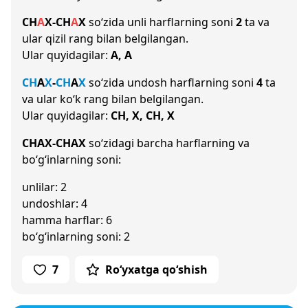
CH
A
X
-
CH
A
X
so‘zida unli harflarning soni
2
ta va
ular qizil rang bilan belgilangan.
Ular quyidagilar:
A, A
CH
A
X
-
CH
A
X
so‘zida undosh harflarning soni
4
ta
va ular ko‘k rang bilan belgilangan.
Ular quyidagilar:
CH, X, CH, X
CHAX-CHAX
so‘zidagi barcha harflarning va
bo‘g‘inlarning soni:
unlilar: 2
undoshlar: 4
hamma harflar: 6
bo‘g‘inlarning soni: 2
7
Ro‘yxatga qo‘shish