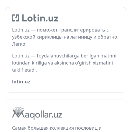
Lotin.uz — поможет транслитерировать с
узбекской кириллицы на латиницу и обратно.
Легко!
Lotin.uz — foydalanuvchilarga berilgan matnni
lotindan kirillga va aksincha o‘girish xizmatini
taklif etadi.
lotin.uz
Самая большая коллекция пословиц и