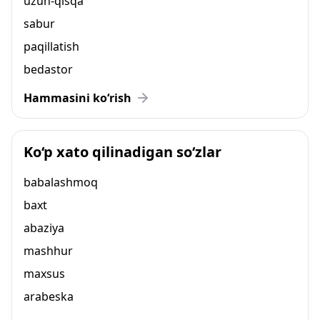
uzun-qisqa
sabur
paqillatish
bedastor
Hammasini ko‘rish
Ko‘p xato qilinadigan so‘zlar
babalashmoq
baxt
abaziya
mashhur
maxsus
arabeska