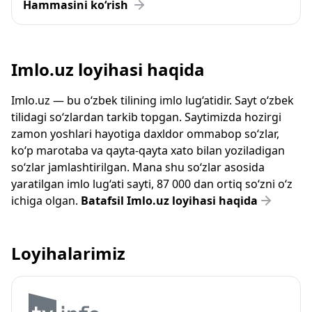
Hammasini ko‘rish
Imlo.uz loyihasi haqida
Imlo.uz — bu o‘zbek tilining imlo lug‘atidir. Sayt o‘zbek
tilidagi so‘zlardan tarkib topgan. Saytimizda hozirgi
zamon yoshlari hayotiga daxldor ommabop so‘zlar,
ko‘p marotaba va qayta-qayta xato bilan yoziladigan
so‘zlar jamlashtirilgan. Mana shu so‘zlar asosida
yaratilgan imlo lug‘ati sayti, 87 000 dan ortiq so‘zni o‘z
ichiga olgan.
Batafsil Imlo.uz loyihasi haqida
Loyihalarimiz