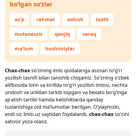
bo‘lgan so‘zlar
xo‘p
rahmat
xohish
taxlit
mutaxassis
qanjiq
varaq
ma’lum
hoshimiylar
Chax-chax
so‘zining imlo qoidalariga asosan to‘g‘ri
yozilish tasnifi bilan tanishib chiqamiz. So‘zning o‘zbek
alifbosida lotin va kirillda to‘g‘ri yozilish imlosi, nechta
undosh va unlidan tarkib topgani va bexato bo‘g‘inga
ajratish tartibi hamda kelishiklarda qanday
tuslanishiga oid ma’lumotlar berilgan. O‘ylaymizki,
endi siz
Imlo.uz
saytidan foydalanib,
chax-chax
so‘zini
xatosiz yoza olasiz.