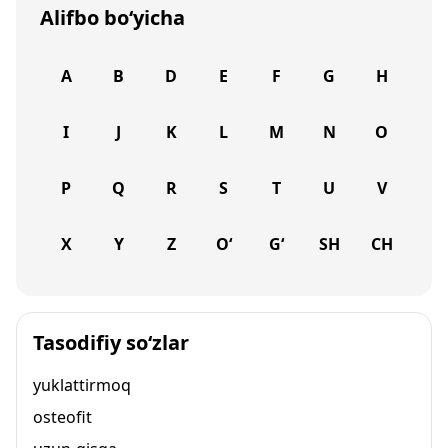
Alifbo bo‘yicha
A
B
D
E
F
G
H
I
J
K
L
M
N
O
P
Q
R
S
T
U
V
X
Y
Z
O‘
G‘
SH
CH
Tasodifiy so‘zlar
yuklattirmoq
osteofit