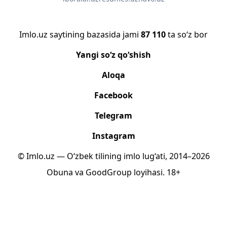
Imlo.uz saytining bazasida jami
87 110
ta so‘z bor
Yangi so‘z qo‘shish
Aloqa
Facebook
Telegram
Instagram
© Imlo.uz — O‘zbek tilining imlo lug‘ati, 2014–2026
Obuna
va
GoodGroup
loyihasi.
18+