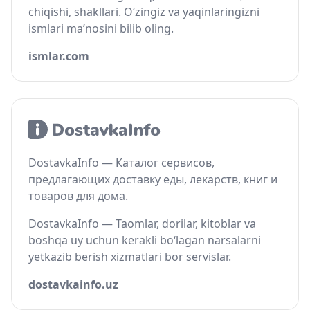
chiqishi, shakllari. O‘zingiz va yaqinlaringizni
ismlari ma’nosini bilib oling.
ismlar.com
DostavkaInfo — Каталог сервисов,
предлагающих доставку еды, лекарств, книг и
товаров для дома.
DostavkaInfo — Taomlar, dorilar, kitoblar va
boshqa uy uchun kerakli bo‘lagan narsalarni
yetkazib berish xizmatlari bor servislar.
dostavkainfo.uz