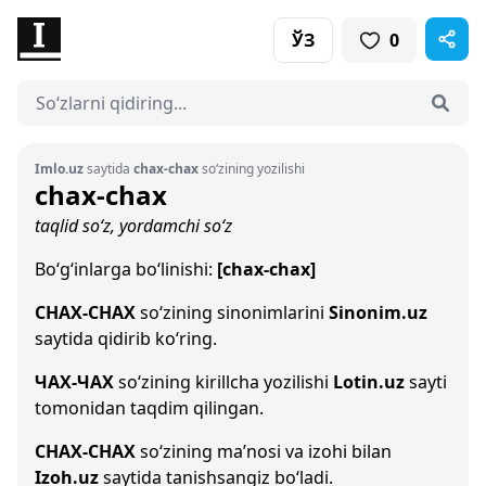
ЎЗ
0
Imlo.uz
saytida
chax-chax
so‘zining yozilishi
chax-chax
taqlid so‘z, yordamchi so‘z
Bo‘g‘inlarga bo‘linishi:
[chax-chax]
CHAX-CHAX
so‘zining sinonimlarini
Sinonim.uz
saytida qidirib ko‘ring.
ЧАХ-ЧАХ
so‘zining kirillcha yozilishi
Lotin.uz
sayti
tomonidan taqdim qilingan.
CHAX-CHAX
so‘zining ma’nosi va izohi bilan
Izoh.uz
saytida tanishsangiz bo‘ladi.