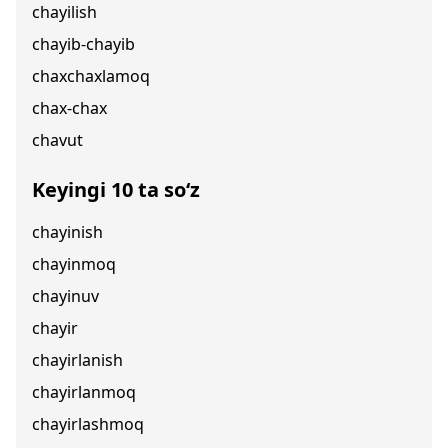
chayilish
chayib-chayib
chaxchaxlamoq
chax-chax
chavut
Keyingi 10 ta so‘z
chayinish
chayinmoq
chayinuv
chayir
chayirlanish
chayirlanmoq
chayirlashmoq