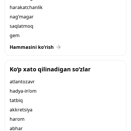
harakatchanlik
nag‘magar
saqlatmoq
gem
Hammasini ko‘rish
Ko‘p xato qilinadigan so‘zlar
atlantozavr
hadya-in’om
tatbiq
akkretsiya
harom
abhar