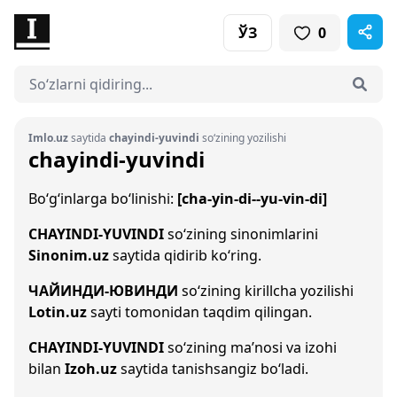
ЎЗ
0
Imlo.uz
saytida
chayindi-yuvindi
so‘zining yozilishi
chayindi-yuvindi
Bo‘g‘inlarga bo‘linishi:
[cha-yin-di--yu-vin-di]
CHAYINDI-YUVINDI
so‘zining sinonimlarini
Sinonim.uz
saytida qidirib ko‘ring.
ЧАЙИНДИ-ЮВИНДИ
so‘zining kirillcha yozilishi
Lotin.uz
sayti tomonidan taqdim qilingan.
CHAYINDI-YUVINDI
so‘zining ma’nosi va izohi
bilan
Izoh.uz
saytida tanishsangiz bo‘ladi.