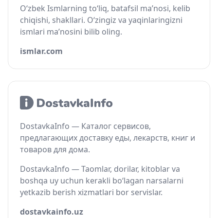
O‘zbek Ismlarning to‘liq, batafsil ma’nosi, kelib
chiqishi, shakllari. O‘zingiz va yaqinlaringizni
ismlari ma’nosini bilib oling.
ismlar.com
DostavkaInfo — Каталог сервисов,
предлагающих доставку еды, лекарств, книг и
товаров для дома.
DostavkaInfo — Taomlar, dorilar, kitoblar va
boshqa uy uchun kerakli bo‘lagan narsalarni
yetkazib berish xizmatlari bor servislar.
dostavkainfo.uz