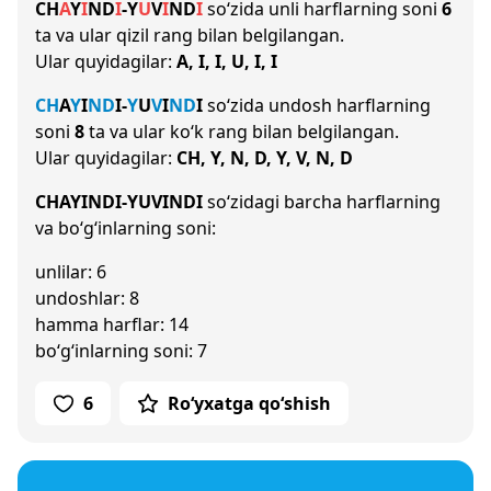
CH
A
Y
I
N
D
I
-
Y
U
V
I
N
D
I
so‘zida unli harflarning soni
6
ta va ular qizil rang bilan belgilangan.
Ular quyidagilar:
A, I, I, U, I, I
CH
A
Y
I
N
D
I
-
Y
U
V
I
N
D
I
so‘zida undosh harflarning
soni
8
ta va ular ko‘k rang bilan belgilangan.
Ular quyidagilar:
CH, Y, N, D, Y, V, N, D
CHAYINDI-YUVINDI
so‘zidagi barcha harflarning
va bo‘g‘inlarning soni:
unlilar: 6
undoshlar: 8
hamma harflar: 14
bo‘g‘inlarning soni: 7
6
Ro‘yxatga qo‘shish