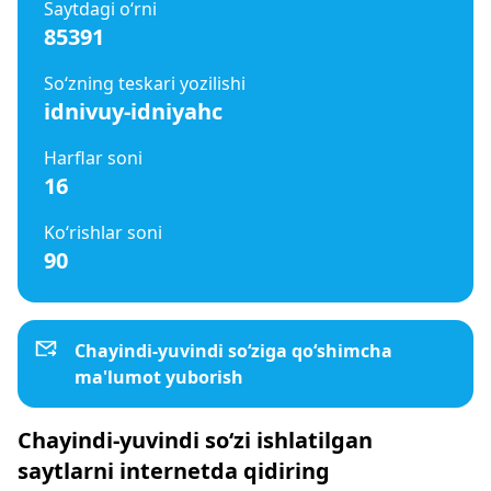
Saytdagi o‘rni
85391
So‘zning teskari yozilishi
idnivuy-idniyahc
Harflar soni
16
Ko‘rishlar soni
90
Chayindi-yuvindi so‘ziga qo‘shimcha
ma'lumot yuborish
Chayindi-yuvindi so‘zi ishlatilgan
saytlarni internetda qidiring