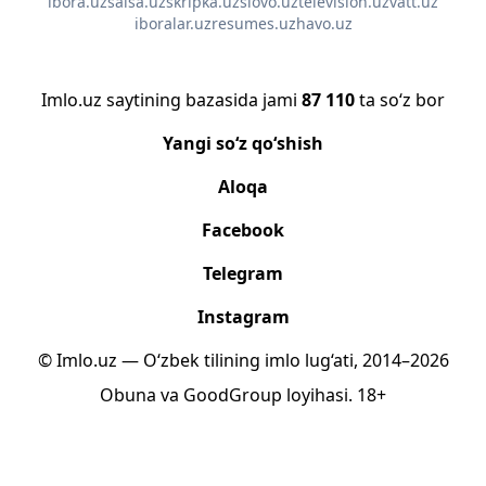
ibora.uz
salsa.uz
skripka.uz
slovo.uz
television.uz
vatt.uz
iboralar.uz
resumes.uz
havo.uz
Imlo.uz saytining bazasida jami
87 110
ta so‘z bor
Yangi so‘z qo‘shish
Aloqa
Facebook
Telegram
Instagram
© Imlo.uz — O‘zbek tilining imlo lug‘ati, 2014–2026
Obuna
va
GoodGroup
loyihasi.
18+