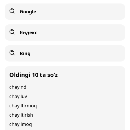
Google
Яндекс
Bing
Oldingi 10 ta so‘z
chayindi
chayiluv
chayiltirmoq
chayiltirish
chayilmoq