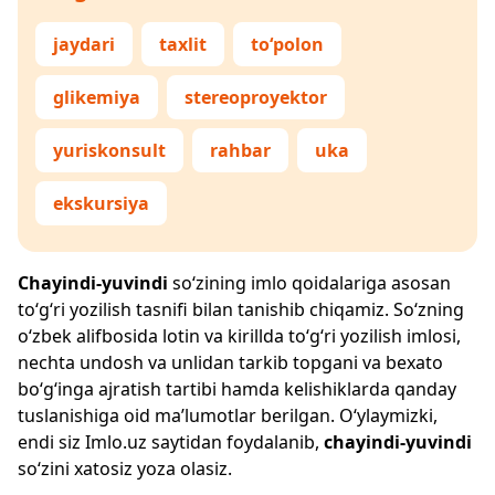
jaydari
taxlit
to‘polon
glikemiya
stereoproyektor
yuriskonsult
rahbar
uka
ekskursiya
Chayindi-yuvindi
so‘zining imlo qoidalariga asosan
to‘g‘ri yozilish tasnifi bilan tanishib chiqamiz. So‘zning
o‘zbek alifbosida lotin va kirillda to‘g‘ri yozilish imlosi,
nechta undosh va unlidan tarkib topgani va bexato
bo‘g‘inga ajratish tartibi hamda kelishiklarda qanday
tuslanishiga oid ma’lumotlar berilgan. O‘ylaymizki,
endi siz
Imlo.uz
saytidan foydalanib,
chayindi-yuvindi
so‘zini xatosiz yoza olasiz.