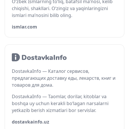
O‘zbek Ismlarning to‘liq, batafsil ma’nosi, kelib
chiqishi, shakllari. O‘zingiz va yaqinlaringizni
ismlari ma’nosini bilib oling.
ismlar.com
DostavkaInfo — Каталог сервисов,
предлагающих доставку еды, лекарств, книг и
товаров для дома.
DostavkaInfo — Taomlar, dorilar, kitoblar va
boshqa uy uchun kerakli bo‘lagan narsalarni
yetkazib berish xizmatlari bor servislar.
dostavkainfo.uz