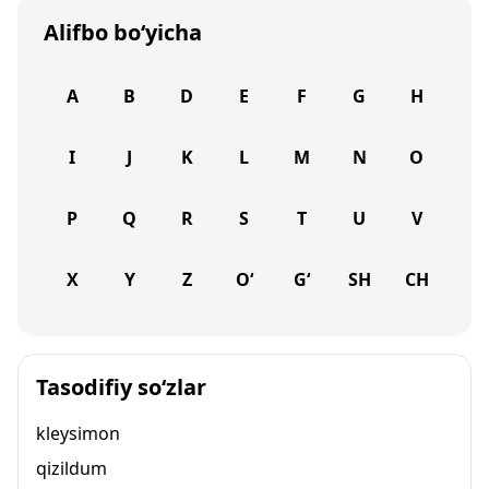
Alifbo bo‘yicha
A
B
D
E
F
G
H
I
J
K
L
M
N
O
P
Q
R
S
T
U
V
X
Y
Z
O‘
G‘
SH
CH
Tasodifiy so‘zlar
kleysimon
qizildum