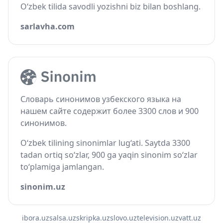
O‘zbek tilida savodli yozishni biz bilan boshlang.
sarlavha.com
Словарь синонимов узбекского языка на
нашем сайте содержит более 3300 слов и 900
синонимов.
O‘zbek tilining sinonimlar lug‘ati. Saytda 3300
tadan ortiq so‘zlar, 900 ga yaqin sinonim so‘zlar
to‘plamiga jamlangan.
sinonim.uz
ibora.uz
salsa.uz
skripka.uz
slovo.uz
television.uz
vatt.uz