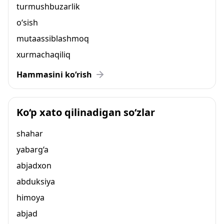
turmushbuzarlik
o‘sish
mutaassiblashmoq
xurmachaqiliq
Hammasini ko‘rish
Ko‘p xato qilinadigan so‘zlar
shahar
yabarg‘a
abjadxon
abduksiya
himoya
abjad