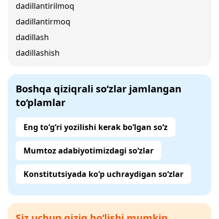
dadillantirilmoq
dadillantirmoq
dadillash
dadillashish
Boshqa qiziqrali so‘zlar jamlangan
to‘plamlar
Eng to‘g‘ri yozilishi kerak bo‘lgan so‘z
Mumtoz adabiyotimizdagi so‘zlar
Konstitutsiyada ko‘p uchraydigan so‘zlar
Siz uchun qiziq bo‘lishi mumkin