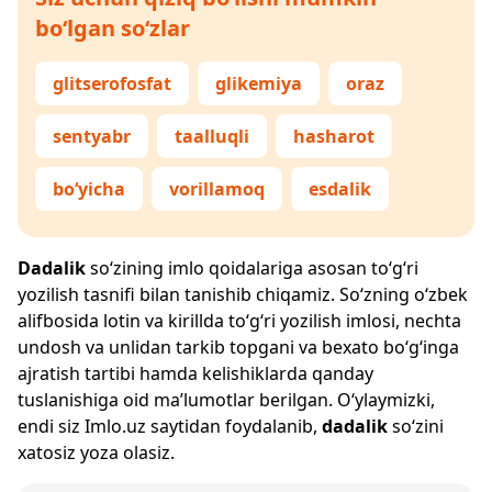
bo‘lgan so‘zlar
glitserofosfat
glikemiya
oraz
sentyabr
taalluqli
hasharot
bo‘yicha
vorillamoq
esdalik
Dadalik
so‘zining imlo qoidalariga asosan to‘g‘ri
yozilish tasnifi bilan tanishib chiqamiz. So‘zning o‘zbek
alifbosida lotin va kirillda to‘g‘ri yozilish imlosi, nechta
undosh va unlidan tarkib topgani va bexato bo‘g‘inga
ajratish tartibi hamda kelishiklarda qanday
tuslanishiga oid ma’lumotlar berilgan. O‘ylaymizki,
endi siz
Imlo.uz
saytidan foydalanib,
dadalik
so‘zini
xatosiz yoza olasiz.