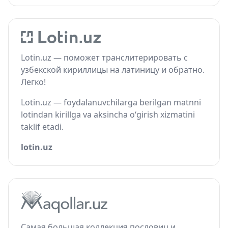
Lotin.uz — поможет транслитерировать с
узбекской кириллицы на латиницу и обратно.
Легко!
Lotin.uz — foydalanuvchilarga berilgan matnni
lotindan kirillga va aksincha o‘girish xizmatini
taklif etadi.
lotin.uz
Самая большая коллекция пословиц и