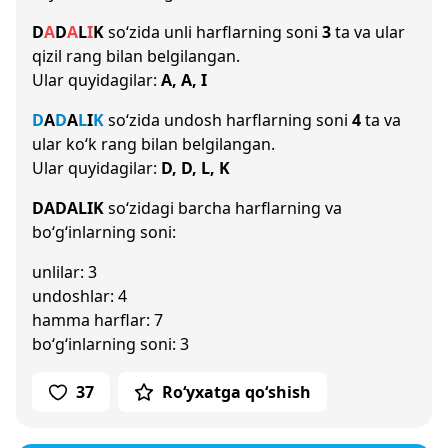
D
A
D
A
L
I
K
so‘zida unli harflarning soni
3
ta va ular
qizil rang bilan belgilangan.
Ular quyidagilar:
A, A, I
D
A
D
A
L
I
K
so‘zida undosh harflarning soni
4
ta va
ular ko‘k rang bilan belgilangan.
Ular quyidagilar:
D, D, L, K
DADALIK
so‘zidagi barcha harflarning va
bo‘g‘inlarning soni:
unlilar: 3
undoshlar: 4
hamma harflar: 7
bo‘g‘inlarning soni: 3
37
Ro‘yxatga qo‘shish