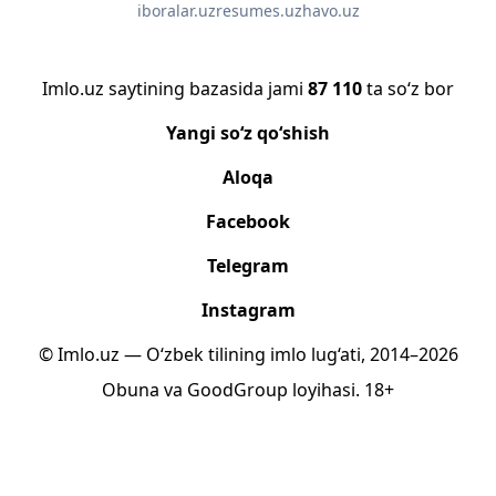
iboralar.uz
resumes.uz
havo.uz
Imlo.uz saytining bazasida jami
87 110
ta so‘z bor
Yangi so‘z qo‘shish
Aloqa
Facebook
Telegram
Instagram
© Imlo.uz — O‘zbek tilining imlo lug‘ati, 2014–2026
Obuna
va
GoodGroup
loyihasi.
18+