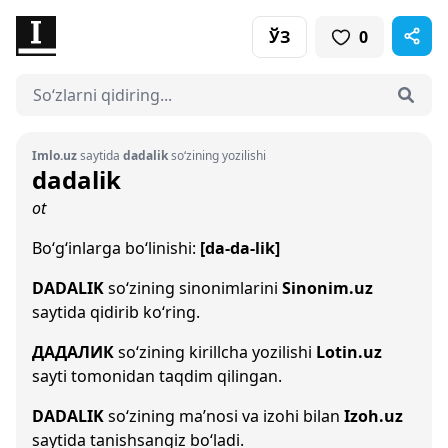
ЎЗ
0
Imlo.uz
saytida
dadalik
so‘zining yozilishi
dadalik
ot
Bo‘g‘inlarga bo‘linishi:
[da-da-lik]
DADALIK
so‘zining sinonimlarini
Sinonim.uz
saytida qidirib ko‘ring.
ДАДАЛИК
so‘zining kirillcha yozilishi
Lotin.uz
sayti tomonidan taqdim qilingan.
DADALIK
so‘zining ma’nosi va izohi bilan
Izoh.uz
saytida tanishsangiz bo‘ladi.