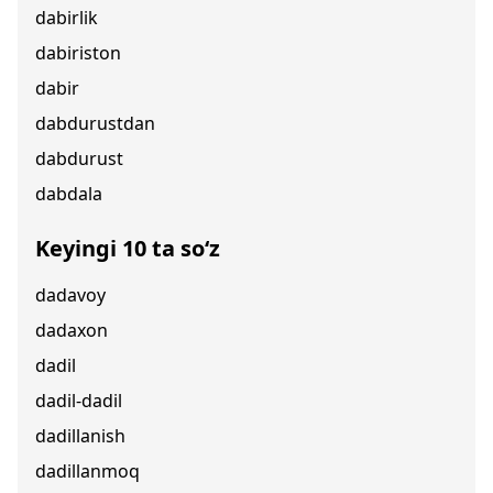
dabirlik
dabiriston
dabir
dabdurustdan
dabdurust
dabdala
Keyingi 10 ta so‘z
dadavoy
dadaxon
dadil
dadil-dadil
dadillanish
dadillanmoq