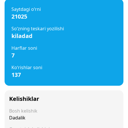
Saytdagi o‘rni
21025
So‘zning teskari yozilishi
kiladad
Harflar soni
7
Ko‘rishlar soni
137
Kelishiklar
Bosh kelishik
Dadalik