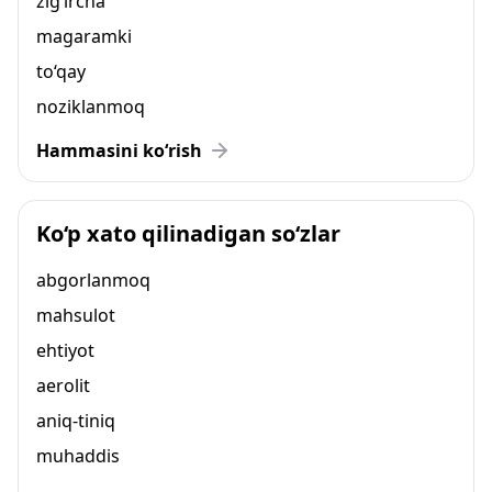
zig‘ircha
magaramki
to‘qay
noziklanmoq
Hammasini ko‘rish
Ko‘p xato qilinadigan so‘zlar
abgorlanmoq
mahsulot
ehtiyot
aerolit
aniq-tiniq
muhaddis