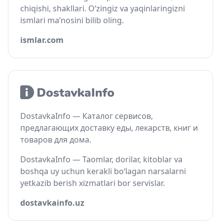
chiqishi, shakllari. O‘zingiz va yaqinlaringizni
ismlari ma’nosini bilib oling.
ismlar.com
DostavkaInfo — Каталог сервисов,
предлагающих доставку еды, лекарств, книг и
товаров для дома.
DostavkaInfo — Taomlar, dorilar, kitoblar va
boshqa uy uchun kerakli bo‘lagan narsalarni
yetkazib berish xizmatlari bor servislar.
dostavkainfo.uz