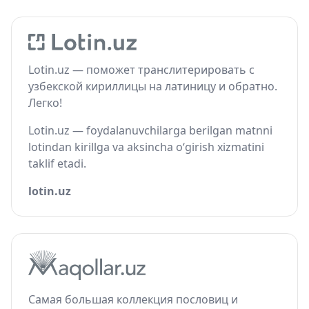
Lotin.uz — поможет транслитерировать с
узбекской кириллицы на латиницу и обратно.
Легко!
Lotin.uz — foydalanuvchilarga berilgan matnni
lotindan kirillga va aksincha o‘girish xizmatini
taklif etadi.
lotin.uz
Самая большая коллекция пословиц и