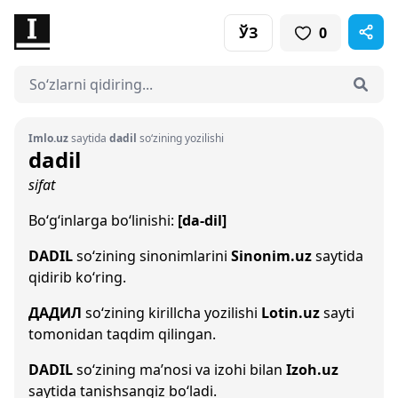
ЎЗ
0
Imlo.uz
saytida
dadil
so‘zining yozilishi
dadil
sifat
Bo‘g‘inlarga bo‘linishi:
[da-dil]
DADIL
so‘zining sinonimlarini
Sinonim.uz
saytida
qidirib ko‘ring.
ДАДИЛ
so‘zining kirillcha yozilishi
Lotin.uz
sayti
tomonidan taqdim qilingan.
DADIL
so‘zining ma’nosi va izohi bilan
Izoh.uz
saytida tanishsangiz bo‘ladi.