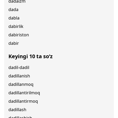
dadaizm
dada
dabla
dabirlik
dabiriston
dabir
Keyingi 10 ta so‘z
dadil-dadil
dadillanish
dadillanmoq
dadillantirilmoq
dadillantirmoq
dadillash