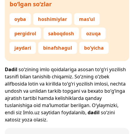
bo‘lgan so‘zlar
oyba
hoshimiylar
mas’ul
pergidrol
saboqdosh
ozuqa
jaydari
binafshagul
bo‘yicha
Dadil
so‘zining imlo qoidalariga asosan to‘g‘ri yozilish
tasnifi bilan tanishib chiqamiz. So‘zning o‘zbek
alifbosida lotin va kirillda to‘g‘ri yozilish imlosi, nechta
undosh va unlidan tarkib topgani va bexato bo‘g‘inga
ajratish tartibi hamda kelishiklarda qanday
tuslanishiga oid ma’lumotlar berilgan. O‘ylaymizki,
endi siz
Imlo.uz
saytidan foydalanib,
dadil
so‘zini
xatosiz yoza olasiz.