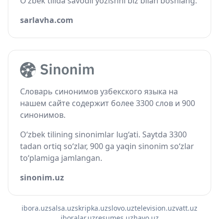
O‘zbek tilida savodli yozishni biz bilan boshlang.
sarlavha.com
Словарь синонимов узбекского языка на
нашем сайте содержит более 3300 слов и 900
синонимов.
O‘zbek tilining sinonimlar lug‘ati. Saytda 3300
tadan ortiq so‘zlar, 900 ga yaqin sinonim so‘zlar
to‘plamiga jamlangan.
sinonim.uz
ibora.uz
salsa.uz
skripka.uz
slovo.uz
television.uz
vatt.uz
iboralar.uz
resumes.uz
havo.uz