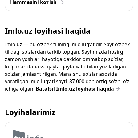
Hammasini ko‘rish
Imlo.uz loyihasi haqida
Imlo.uz — bu o‘zbek tilining imlo lug‘atidir. Sayt o‘zbek
tilidagi so‘zlardan tarkib topgan. Saytimizda hozirgi
zamon yoshlari hayotiga daxldor ommabop so‘zlar,
ko‘p marotaba va qayta-qayta xato bilan yoziladigan
so‘zlar jamlashtirilgan. Mana shu so‘zlar asosida
yaratilgan imlo lug‘ati sayti, 87 000 dan ortiq so‘zni o‘z
ichiga olgan.
Batafsil Imlo.uz loyihasi haqida
Loyihalarimiz