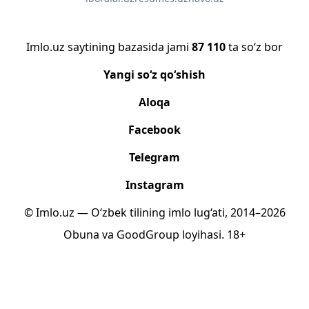
Imlo.uz saytining bazasida jami
87 110
ta so‘z bor
Yangi so‘z qo‘shish
Aloqa
Facebook
Telegram
Instagram
© Imlo.uz — O‘zbek tilining imlo lug‘ati, 2014–2026
Obuna
va
GoodGroup
loyihasi.
18+