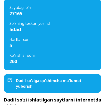
Saytdagi o‘rni
27165
So‘zning teskari yozilishi
lidad
Harflar soni
5
Ko‘rishlar soni
260
Dadil so‘ziga qo‘shimcha ma'lumot
yuborish
Dadil so‘zi ishlatilgan saytlarni internetda