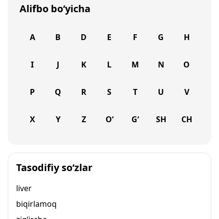
Alifbo bo‘yicha
A
B
D
E
F
G
H
I
J
K
L
M
N
O
P
Q
R
S
T
U
V
X
Y
Z
O‘
G‘
SH
CH
Tasodifiy so‘zlar
liver
biqirlamoq