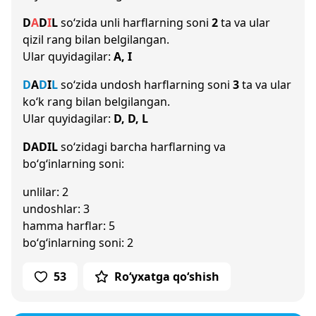
D
A
D
I
L
so‘zida unli harflarning soni
2
ta va ular
qizil rang bilan belgilangan.
Ular quyidagilar:
A, I
D
A
D
I
L
so‘zida undosh harflarning soni
3
ta va ular
ko‘k rang bilan belgilangan.
Ular quyidagilar:
D, D, L
DADIL
so‘zidagi barcha harflarning va
bo‘g‘inlarning soni:
unlilar: 2
undoshlar: 3
hamma harflar: 5
bo‘g‘inlarning soni: 2
53
Ro‘yxatga qo‘shish