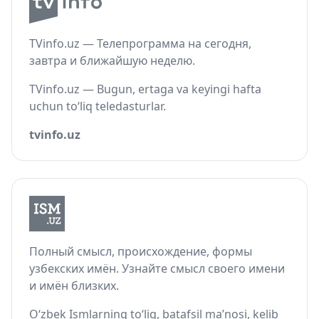
TVinfo.uz — Телепрограмма на сегодня,
завтра и ближайшую неделю.
TVinfo.uz — Bugun, ertaga va keyingi hafta
uchun to‘liq teledasturlar.
tvinfo.uz
Полный смысл, происхождение, формы
узбекских имён. Узнайте смысл своего имени
и имён близких.
O‘zbek Ismlarning to‘liq, batafsil ma’nosi, kelib