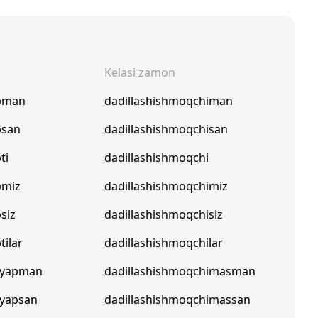
Kelasi zamon
apman
dadillashishmoqchiman
psan
dadillashishmoqchisan
ti
dadillashishmoqchi
pmiz
dadillashishmoqchimiz
siz
dadillashishmoqchisiz
tilar
dadillashishmoqchilar
ayapman
dadillashishmoqchimasman
ayapsan
dadillashishmoqchimassan