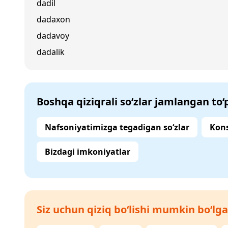
dadil
dadaxon
dadavoy
dadalik
Boshqa qiziqrali so‘zlar jamlangan to
Nafsoniyatimizga tegadigan so‘zlar
Kons
Bizdagi imkoniyatlar
Siz uchun qiziq bo‘lishi mumkin bo‘lga