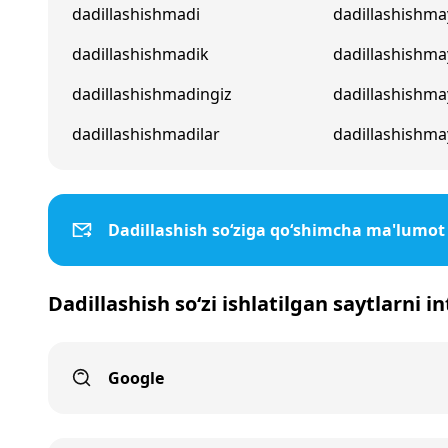
dadillashishmadi
dadillashishma
dadillashishmadik
dadillashishm
dadillashishmadingiz
dadillashishma
dadillashishmadilar
dadillashishma
Dadillashish so‘ziga qo‘shimcha ma'lumot
Dadillashish so‘zi ishlatilgan saytlarni i
Google