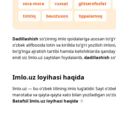
zora-mora
ruxsat
glitserofosfat
timtiq
beustuxon
lippalamoq
Dadillashish
so‘zining imlo qoidalariga asosan to‘g‘ri
o‘zbek alifbosida lotin va kirillda to‘g‘ri yozilish im
bo‘g‘inga ajratish tartibi hamda kelishiklarda qanday
endi siz
Imlo.uz
saytidan foydalanib,
dadillashish
so‘
Imlo.uz loyihasi haqida
Imlo.uz — bu o‘zbek tilining imlo lug‘atidir. Sayt o‘
marotaba va qayta-qayta xato bilan yoziladigan so‘zlar
Batafsil Imlo.uz loyihasi haqida