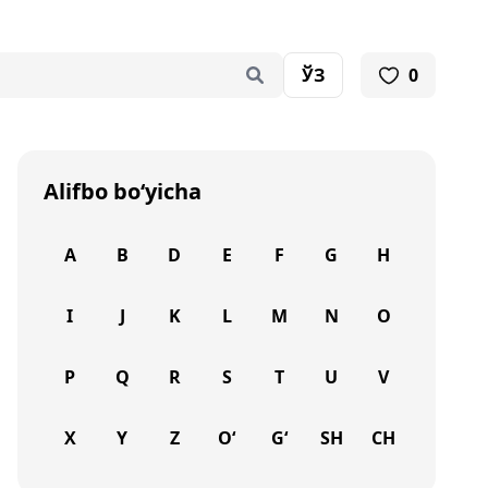
ЎЗ
0
Alifbo bo‘yicha
A
B
D
E
F
G
H
I
J
K
L
M
N
O
P
Q
R
S
T
U
V
X
Y
Z
O‘
G‘
SH
CH