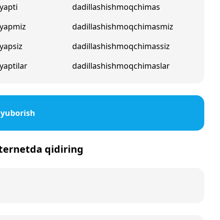
yapti
dadillashishmoqchimas
ayapmiz
dadillashishmoqchimasmiz
yapsiz
dadillashishmoqchimassiz
yaptilar
dadillashishmoqchimaslar
 yuborish
nternetda qidiring