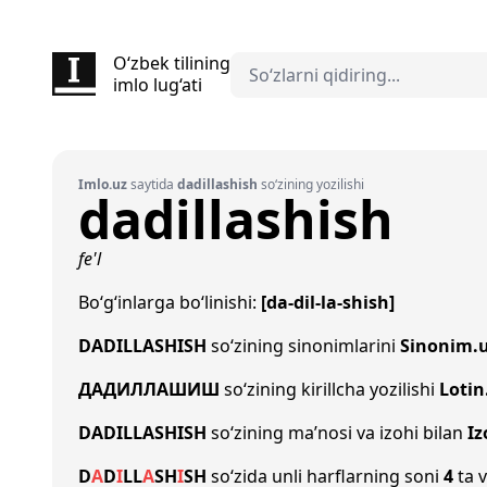
O‘zbek tilining
imlo lug‘ati
Imlo.uz
saytida
dadillashish
so‘zining yozilishi
dadillashish
fe'l
Bo‘g‘inlarga bo‘linishi:
[da-dil-la-shish]
DADILLASHISH
so‘zining sinonimlarini
Sinonim.
ДАДИЛЛАШИШ
so‘zining kirillcha yozilishi
Lotin
DADILLASHISH
so‘zining ma’nosi va izohi bilan
Iz
D
A
D
I
L
L
A
SH
I
SH
so‘zida unli harflarning soni
4
ta v