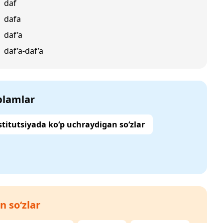
daf
dafa
daf’a
daf’a-daf’a
‘plamlar
titutsiyada ko‘p uchraydigan so‘zlar
n so‘zlar