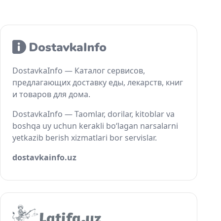
DostavkaInfo — Каталог сервисов,
предлагающих доставку еды, лекарств, книг
и товаров для дома.
DostavkaInfo — Taomlar, dorilar, kitoblar va
boshqa uy uchun kerakli bo‘lagan narsalarni
yetkazib berish xizmatlari bor servislar.
dostavkainfo.uz