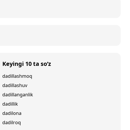
Keyingi 10 ta so‘z
dadillashmoq
dadillashuv
dadillanganlik
dadillik
dadilona
dadilroq