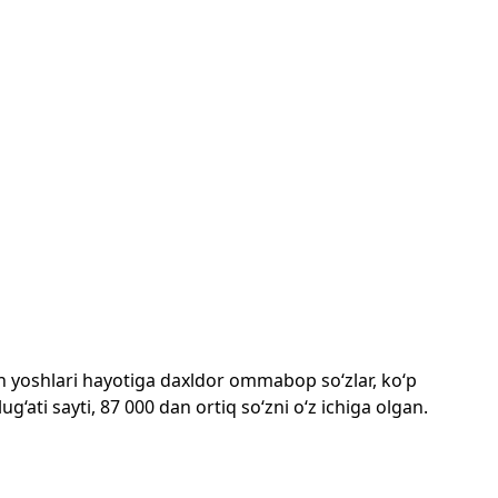
mon yoshlari hayotiga daxldor ommabop so‘zlar, ko‘p
‘ati sayti, 87 000 dan ortiq so‘zni o‘z ichiga olgan.