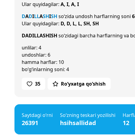
Ular quyidagilar:
A, I, A, I
D
A
D
I
L
L
A
SH
I
SH
so‘zida undosh harflarning soni
6
Ular quyidagilar:
D, D, L, L, SH, SH
DADILLASHISH
so‘zidagi barcha harflarning va bo
unlilar: 4
undoshlar: 6
hamma harflar: 10
bo‘g‘inlarning soni: 4
35
Ro‘yxatga qo‘shish
Saytdagi o‘rni
So‘zning teskari yozilishi
Harfl
26391
hsihsallidad
12