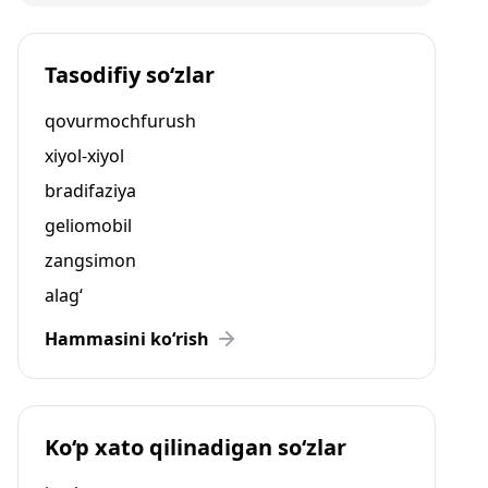
Tasodifiy so‘zlar
qovurmochfurush
xiyol-xiyol
bradifaziya
geliomobil
zangsimon
alag‘
Hammasini ko‘rish
Ko‘p xato qilinadigan so‘zlar