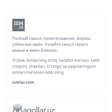
Полный смысл, происхождение, формы
узбекских имён. Узнайте смысл своего
имени и имён близких.
O‘zbek Ismlarning to‘liq, batafsil ma’nosi, kelib
chiqishi, shakllari. O‘zingiz va yaqinlaringizni
ismlari ma’nosini bilib oling.
ismlar.com