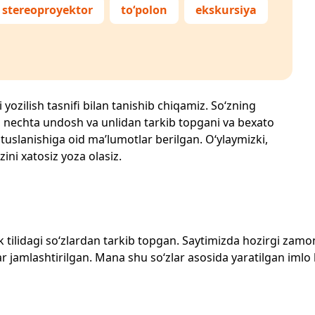
stereoproyektor
to‘polon
ekskursiya
 yozilish tasnifi bilan tanishib chiqamiz. So‘zning
losi, nechta undosh va unlidan tarkib topgani va bexato
 tuslanishiga oid ma’lumotlar berilgan. O‘ylaymizki,
zini xatosiz yoza olasiz.
zbek tilidagi so‘zlardan tarkib topgan. Saytimizda hozirgi za
 jamlashtirilgan. Mana shu so‘zlar asosida yaratilgan imlo lug