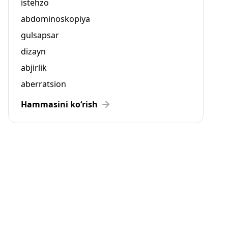
istehzo
abdominoskopiya
gulsapsar
dizayn
abjirlik
aberratsion
Hammasini ko‘rish