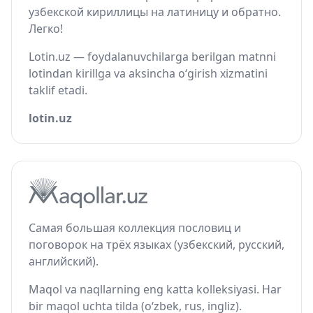
узбекской кириллицы на латиницу и обратно.
Легко!
Lotin.uz — foydalanuvchilarga berilgan matnni
lotindan kirillga va aksincha o‘girish xizmatini
taklif etadi.
lotin.uz
Самая большая коллекция пословиц и
поговорок на трёх языках (узбекский, русский,
английский).
Maqol va naqllarning eng katta kolleksiyasi. Har
bir maqol uchta tilda (o‘zbek, rus, ingliz).