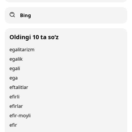
Bing
Oldingi 10 ta so‘z
egalitarizm
egalik
egali
ega
eftalitlar
efirli
efirlar
efir-moyli
efir