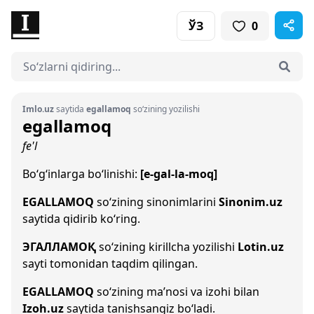
ЎЗ
0
Imlo.uz
saytida
egallamoq
so‘zining yozilishi
egallamoq
fe'l
Bo‘g‘inlarga bo‘linishi:
[e-gal-la-moq]
EGALLAMOQ
so‘zining sinonimlarini
Sinonim.uz
saytida qidirib ko‘ring.
ЭГАЛЛАМОҚ
so‘zining kirillcha yozilishi
Lotin.uz
sayti tomonidan taqdim qilingan.
EGALLAMOQ
so‘zining ma’nosi va izohi bilan
Izoh.uz
saytida tanishsangiz bo‘ladi.