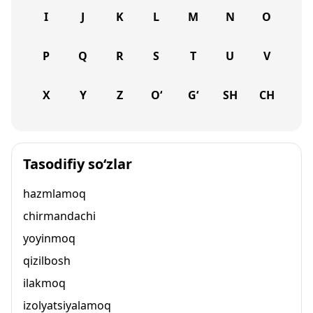
I
J
K
L
M
N
O
P
Q
R
S
T
U
V
X
Y
Z
O‘
G‘
SH
CH
Tasodifiy so‘zlar
hazmlamoq
chirmandachi
yoyinmoq
qizilbosh
ilakmoq
izolyatsiyalamoq