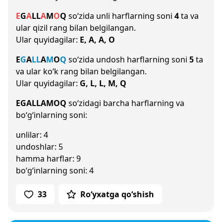
E
G
A
L
L
A
M
O
Q
so‘zida unli harflarning soni
4
ta va
ular qizil rang bilan belgilangan.
Ular quyidagilar:
E, A, A, O
E
G
A
L
L
A
M
O
Q
so‘zida undosh harflarning soni
5
ta
va ular ko‘k rang bilan belgilangan.
Ular quyidagilar:
G, L, L, M, Q
EGALLAMOQ
so‘zidagi barcha harflarning va
bo‘g‘inlarning soni:
unlilar: 4
undoshlar: 5
hamma harflar: 9
bo‘g‘inlarning soni: 4
33
Ro‘yxatga qo‘shish