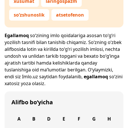
xusumat
laringospazm
so‘zshunoslik
atsetofenon
Egallamoq
so‘zining imlo qoidalariga asosan to‘g‘ri
yozilish tasnifi bilan tanishib chiqamiz. So‘zning o‘zbek
alifbosida lotin va kirillda to‘g‘ri yozilish imlosi, nechta
undosh va unlidan tarkib topgani va bexato bo‘g‘inga
ajratish tartibi hamda kelishiklarda qanday
tuslanishiga oid ma’lumotlar berilgan. O‘ylaymizki,
endi siz
Imlo.uz
saytidan foydalanib,
egallamoq
so‘zini
xatosiz yoza olasiz.
Alifbo bo‘yicha
A
B
D
E
F
G
H