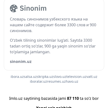
Словарь синонимов узбекского языка на
нашем сайте содержит более 3300 слов и 900
синонимов.
O‘zbek tilining sinonimlar lug‘ati. Saytda 3300
tadan ortiq so‘zlar, 900 ga yaqin sinonim so‘zlar
to‘plamiga jamlangan.
sinonim.uz
ibora.uz
salsa.uz
skripka.uz
slovo.uz
television.uz
vatt.uz
iboralar.uz
resumes.uz
havo.uz
Imlo.uz saytining bazasida jami
87 110
ta so‘z bor
Yangi so‘z qo‘shish