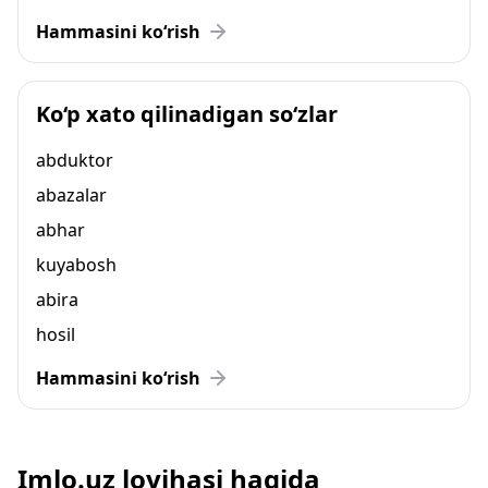
Hammasini ko‘rish
Ko‘p xato qilinadigan so‘zlar
abduktor
abazalar
abhar
kuyabosh
abira
hosil
Hammasini ko‘rish
Imlo.uz loyihasi haqida