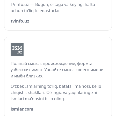
TVinfo.uz — Bugun, ertaga va keyingi hafta
uchun to‘liq teledasturlar.
tvinfo.uz
Полный смысл, происхождение, формы
узбекских имён. Узнайте смысл своего имени
и имён близких.
O‘zbek Ismlarning to‘liq, batafsil ma’nosi, kelib
chiqishi, shakllari. O‘zingiz va yaqinlaringizni
ismlari ma’nosini bilib oling.
ismlar.com