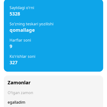
Saytdagi o‘rni
5328
So‘zning teskari yozilishi
qomallage
Harflar soni
9
Ko‘rishlar soni
327
Zamonlar
O‘tgan zamon
egalladim