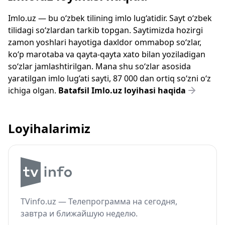
Imlo.uz — bu o‘zbek tilining imlo lug‘atidir. Sayt o‘zbek
tilidagi so‘zlardan tarkib topgan. Saytimizda hozirgi
zamon yoshlari hayotiga daxldor ommabop so‘zlar,
ko‘p marotaba va qayta-qayta xato bilan yoziladigan
so‘zlar jamlashtirilgan. Mana shu so‘zlar asosida
yaratilgan imlo lug‘ati sayti, 87 000 dan ortiq so‘zni o‘z
ichiga olgan.
Batafsil Imlo.uz loyihasi haqida
Loyihalarimiz
TVinfo.uz — Телепрограмма на сегодня,
завтра и ближайшую неделю.