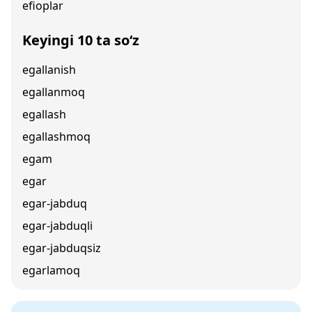
efioplar
Keyingi 10 ta so‘z
egallanish
egallanmoq
egallash
egallashmoq
egam
egar
egar-jabduq
egar-jabduqli
egar-jabduqsiz
egarlamoq