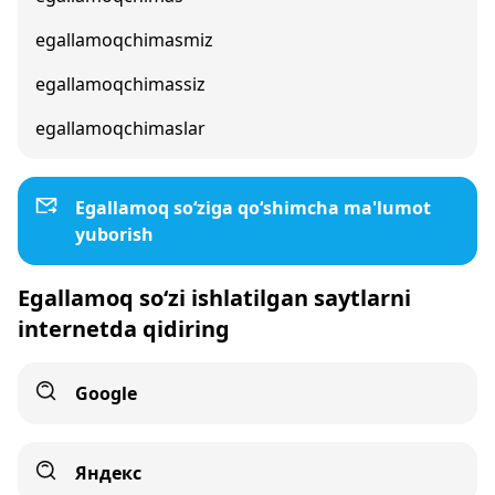
egallamoqchimasmiz
egallamoqchimassiz
egallamoqchimaslar
Egallamoq so‘ziga qo‘shimcha ma'lumot
yuborish
Egallamoq so‘zi ishlatilgan saytlarni
internetda qidiring
Google
Яндекс