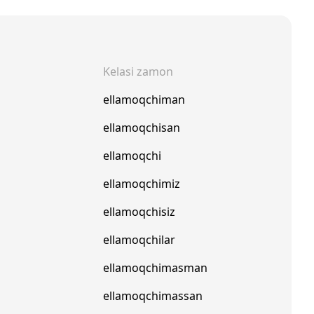
Kelasi zamon
ellamoqchiman
ellamoqchisan
ellamoqchi
ellamoqchimiz
ellamoqchisiz
ellamoqchilar
ellamoqchimasman
ellamoqchimassan