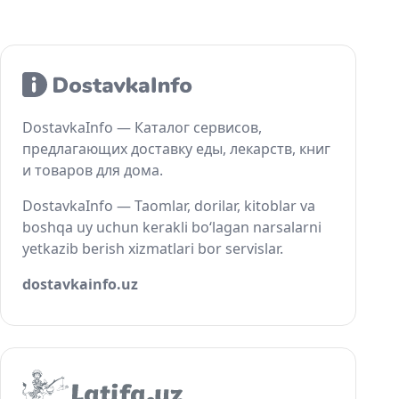
DostavkaInfo — Каталог сервисов,
предлагающих доставку еды, лекарств, книг
и товаров для дома.
DostavkaInfo — Taomlar, dorilar, kitoblar va
boshqa uy uchun kerakli bo‘lagan narsalarni
yetkazib berish xizmatlari bor servislar.
dostavkainfo.uz