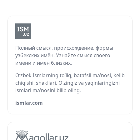
Полный смысл, происхождение, формы
узбекских имён. Узнайте смысл своего
имени и имён близких.
O‘zbek Ismlarning to‘liq, batafsil ma’nosi, kelib
chiqishi, shakllari. O‘zingiz va yaqinlaringizni
ismlari ma’nosini bilib oling.
ismlar.com