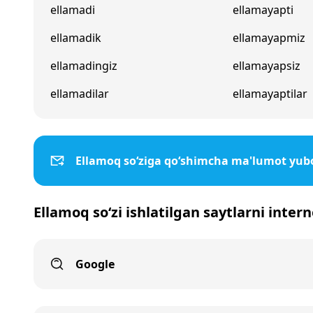
ellamadi
ellamayapti
ellamadik
ellamayapmiz
ellamadingiz
ellamayapsiz
ellamadilar
ellamayaptilar
Ellamoq so‘ziga qo‘shimcha ma'lumot yub
Ellamoq so‘zi ishlatilgan saytlarni inter
Google