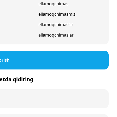
ellamoqchimas
ellamoqchimasmiz
ellamoqchimassiz
ellamoqchimaslar
orish
netda qidiring