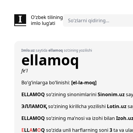
O‘zbek tilining
imlo lug‘ati
Imlo.uz
saytida
ellamoq
so‘zining yozilishi
ellamoq
fe'l
Bo‘g‘inlarga bo‘linishi:
[el-la-moq]
ELLAMOQ
so‘zining sinonimlarini
Sinonim.uz
say
ЭЛЛАМОҚ
so‘zining kirillcha yozilishi
Lotin.uz
sa
ELLAMOQ
so‘zining ma’nosi va izohi bilan
Izoh.u
E
L
L
A
M
O
Q
so‘zida unli harflarning soni
3
ta va ula