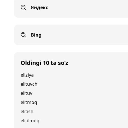
Яндекс
Bing
Oldingi 10 ta so‘z
eliziya
elituvchi
elituv
elitmoq
elitish
elitilmoq