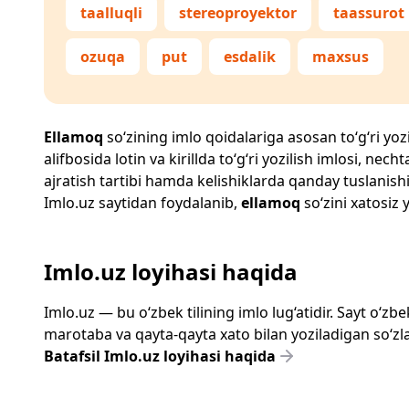
taalluqli
stereoproyektor
taassurot
ozuqa
put
esdalik
maxsus
Ellamoq
so‘zining imlo qoidalariga asosan to‘g‘ri yozi
alifbosida lotin va kirillda to‘g‘ri yozilish imlosi, n
ajratish tartibi hamda kelishiklarda qanday tuslanishi
Imlo.uz
saytidan foydalanib,
ellamoq
so‘zini xatosiz 
Imlo.uz loyihasi haqida
Imlo.uz — bu o‘zbek tilining imlo lug‘atidir. Sayt o‘
marotaba va qayta-qayta xato bilan yoziladigan so‘zlar
Batafsil Imlo.uz loyihasi haqida