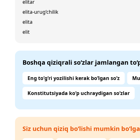
elitar
elita-urug‘chilik
elita
elit
Boshqa qiziqrali so‘zlar jamlangan to
Eng to‘g‘ri yozilishi kerak bo‘lgan so‘z
Mu
Konstitutsiyada ko‘p uchraydigan so‘zlar
Siz uchun qiziq bo‘lishi mumkin bo‘lga