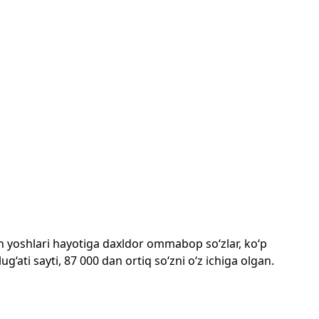
mon yoshlari hayotiga daxldor ommabop so‘zlar, ko‘p
‘ati sayti, 87 000 dan ortiq so‘zni o‘z ichiga olgan.