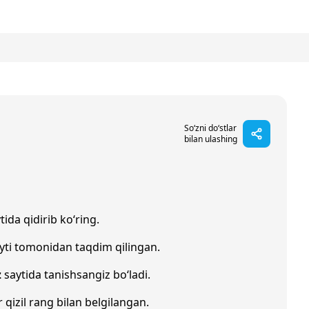
So‘zni do‘stlar
bilan ulashing
tida qidirib ko‘ring.
yti tomonidan taqdim qilingan.
z
saytida tanishsangiz bo‘ladi.
r qizil rang bilan belgilangan.