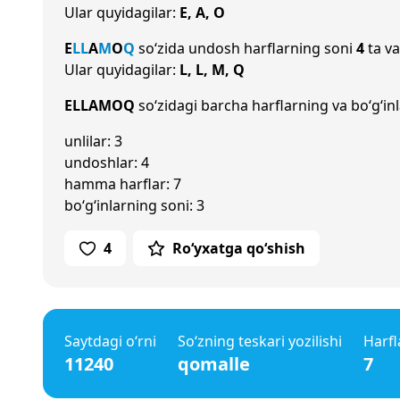
Ular quyidagilar:
E, A, O
E
L
L
A
M
O
Q
so‘zida undosh harflarning soni
4
ta va
Ular quyidagilar:
L, L, M, Q
ELLAMOQ
so‘zidagi barcha harflarning va bo‘g‘inl
unlilar: 3
undoshlar: 4
hamma harflar: 7
bo‘g‘inlarning soni: 3
4
Ro‘yxatga qo‘shish
Saytdagi o‘rni
So‘zning teskari yozilishi
Harfl
11240
qomalle
7