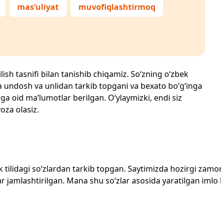
mas’uliyat
muvofiqlashtirmoq
lish tasnifi bilan tanishib chiqamiz. So‘zning o‘zbek
echta undosh va unlidan tarkib topgani va bexato bo‘g‘inga
ga oid ma’lumotlar berilgan. O‘ylaymizki, endi siz
yoza olasiz.
zbek tilidagi so‘zlardan tarkib topgan. Saytimizda hozirgi za
 jamlashtirilgan. Mana shu so‘zlar asosida yaratilgan imlo lug