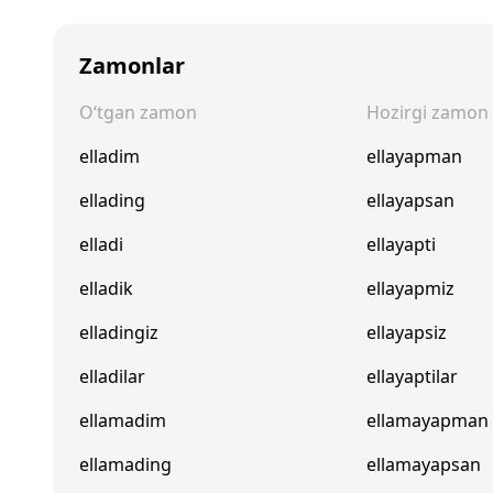
Zamonlar
O‘tgan zamon
Hozirgi zamon
elladim
ellayapman
ellading
ellayapsan
elladi
ellayapti
elladik
ellayapmiz
elladingiz
ellayapsiz
elladilar
ellayaptilar
ellamadim
ellamayapman
ellamading
ellamayapsan