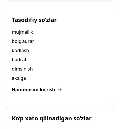
Tasodifiy so‘zlar
mujmallik
bolg‘aurar
kodlash
badraf
qimsinish
aksiga
Hammasini ko‘rish
Ko‘p xato qilinadigan so‘zlar