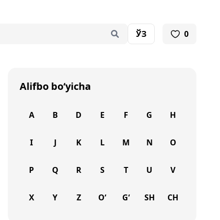
ЎЗ
0
Alifbo bo‘yicha
A
B
D
E
F
G
H
I
J
K
L
M
N
O
P
Q
R
S
T
U
V
X
Y
Z
O‘
G‘
SH
CH