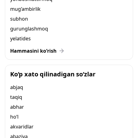
mug‘ambirlik
subhon
gurunglashmoq
yelatides
Hammasini ko‘rish
Ko‘p xato qilinadigan so‘zlar
abjaq
taqiq
abhar
ho‘l
akvaridlar
abaziya