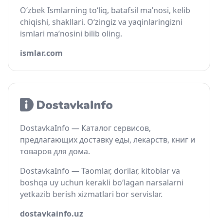
O‘zbek Ismlarning to‘liq, batafsil ma’nosi, kelib
chiqishi, shakllari. O‘zingiz va yaqinlaringizni
ismlari ma’nosini bilib oling.
ismlar.com
DostavkaInfo — Каталог сервисов,
предлагающих доставку еды, лекарств, книг и
товаров для дома.
DostavkaInfo — Taomlar, dorilar, kitoblar va
boshqa uy uchun kerakli bo‘lagan narsalarni
yetkazib berish xizmatlari bor servislar.
dostavkainfo.uz