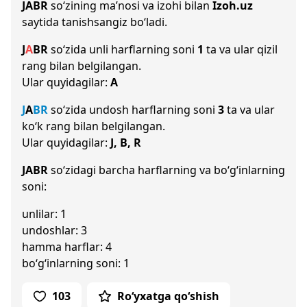
JABR
so‘zining ma’nosi va izohi bilan
Izoh.uz
saytida tanishsangiz bo‘ladi.
J
A
B
R
so‘zida unli harflarning soni
1
ta va ular qizil
rang bilan belgilangan.
Ular quyidagilar:
A
J
A
B
R
so‘zida undosh harflarning soni
3
ta va ular
ko‘k rang bilan belgilangan.
Ular quyidagilar:
J, B, R
JABR
so‘zidagi barcha harflarning va bo‘g‘inlarning
soni:
unlilar: 1
undoshlar: 3
hamma harflar: 4
bo‘g‘inlarning soni: 1
103
Ro‘yxatga qo‘shish