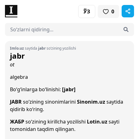
ЎЗ
0
Imlo.uz
saytida
jabr
so‘zining yozilishi
jabr
ot
algebra
Bo‘g‘inlarga bo‘linishi:
[jabr]
JABR
so‘zining sinonimlarini
Sinonim.uz
saytida
qidirib ko‘ring.
ЖАБР
so‘zining kirillcha yozilishi
Lotin.uz
sayti
tomonidan taqdim qilingan.