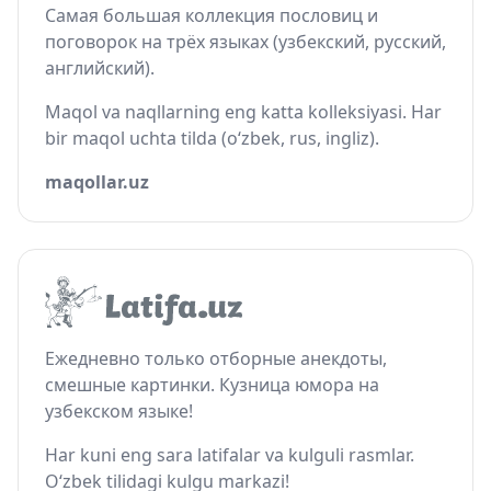
Самая большая коллекция пословиц и
поговорок на трёх языках (узбекский, русский,
английский).
Maqol va naqllarning eng katta kolleksiyasi. Har
bir maqol uchta tilda (o‘zbek, rus, ingliz).
maqollar.uz
Ежедневно только отборные анекдоты,
смешные картинки. Кузница юмора на
узбекском языке!
Har kuni eng sara latifalar va kulguli rasmlar.
O‘zbek tilidagi kulgu markazi!