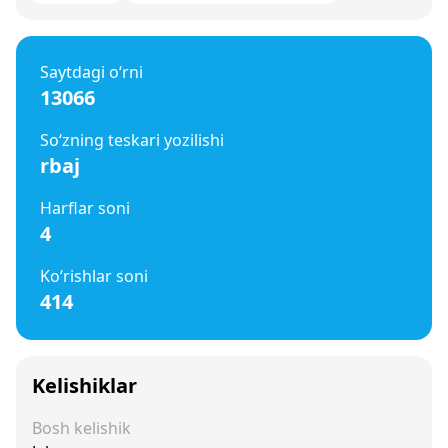
Saytdagi o‘rni
13066
So‘zning teskari yozilishi
rbaj
Harflar soni
4
Ko‘rishlar soni
414
Kelishiklar
Bosh kelishik