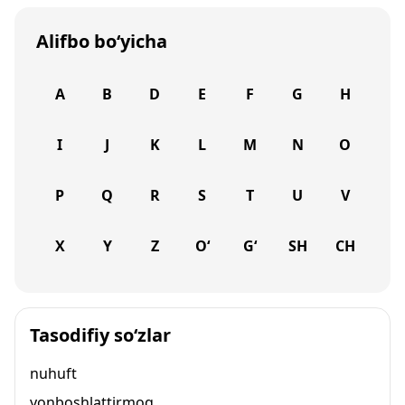
Alifbo bo‘yicha
A
B
D
E
F
G
H
I
J
K
L
M
N
O
P
Q
R
S
T
U
V
X
Y
Z
O‘
G‘
SH
CH
Tasodifiy so‘zlar
nuhuft
yonboshlattirmoq