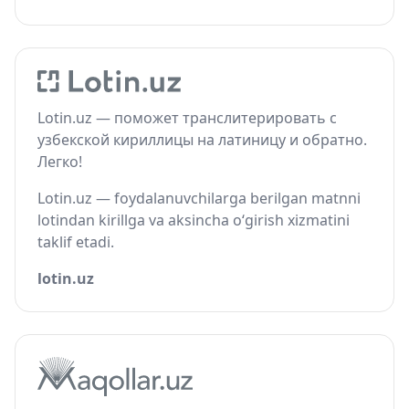
Lotin.uz — поможет транслитерировать с
узбекской кириллицы на латиницу и обратно.
Легко!
Lotin.uz — foydalanuvchilarga berilgan matnni
lotindan kirillga va aksincha o‘girish xizmatini
taklif etadi.
lotin.uz