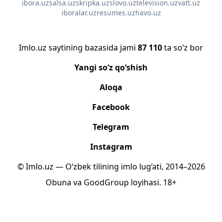
ibora.uz
salsa.uz
skripka.uz
slovo.uz
television.uz
vatt.uz
iboralar.uz
resumes.uz
havo.uz
Imlo.uz saytining bazasida jami
87 110
ta so‘z bor
Yangi so‘z qo‘shish
Aloqa
Facebook
Telegram
Instagram
© Imlo.uz — O‘zbek tilining imlo lug‘ati, 2014–2026
Obuna
va
GoodGroup
loyihasi.
18+