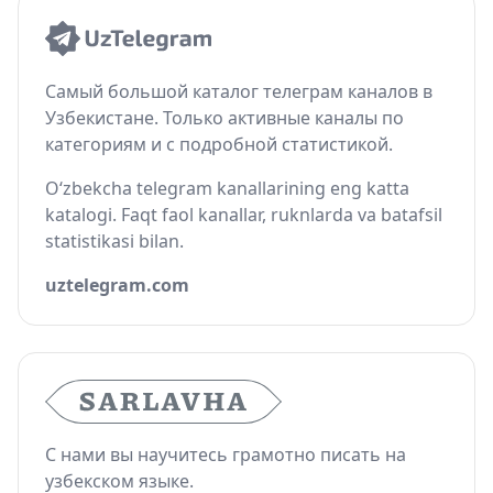
Самый большой каталог телеграм каналов в
Узбекистане. Только активные каналы по
категориям и с подробной статистикой.
O‘zbekcha telegram kanallarining eng katta
katalogi. Faqt faol kanallar, ruknlarda va batafsil
statistikasi bilan.
uztelegram.com
С нами вы научитесь грамотно писать на
узбекском языке.