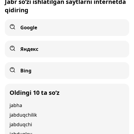
Jabr so‘zi ishlatilgan saytlarni internetda
qidiring
Google
Яндекс
Bing
Oldingi 10 ta so‘z
jabha
jabduqchilik
jabduqchi