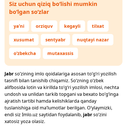
Siz uchun qiziq bo‘lishi mumkin
bo‘lgan so‘zlar
ya’ni
orziquv
kegayli
tilxat
xusumat
sentyabr
nuqtayi nazar
o‘zbekcha
mutaxassis
Jabr
so‘zining imlo qoidalariga asosan to‘g‘ri yozilish
tasnifi bilan tanishib chiqamiz. So‘zning o‘zbek
alifbosida lotin va kirillda to‘g‘ri yozilish imlosi, nechta
undosh va unlidan tarkib topgani va bexato bo‘g‘inga
ajratish tartibi hamda kelishiklarda qanday
tuslanishiga oid ma’lumotlar berilgan. O‘ylaymizki,
endi siz
Imlo.uz
saytidan foydalanib,
jabr
so‘zini
xatosiz yoza olasiz.