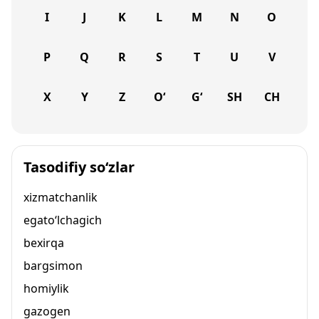
I
J
K
L
M
N
O
P
Q
R
S
T
U
V
X
Y
Z
O‘
G‘
SH
CH
Tasodifiy so‘zlar
xizmatchanlik
egato‘lchagich
bexirqa
bargsimon
homiylik
gazogen