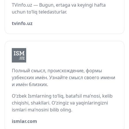
TVinfo.uz — Bugun, ertaga va keyingi hafta
uchun to‘liq teledasturlar.
tvinfo.uz
Полный смысл, происхождение, формы
узбекских имён. Узнайте смысл своего имени
и имён близких.
O‘zbek Ismlarning to‘liq, batafsil ma’nosi, kelib
chiqishi, shakllari. O‘zingiz va yaqinlaringizni
ismlari ma’nosini bilib oling.
ismlar.com