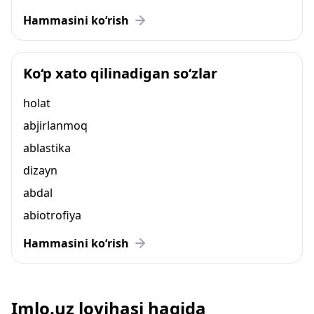
Hammasini ko‘rish
Ko‘p xato qilinadigan so‘zlar
holat
abjirlanmoq
ablastika
dizayn
abdal
abiotrofiya
Hammasini ko‘rish
Imlo.uz loyihasi haqida