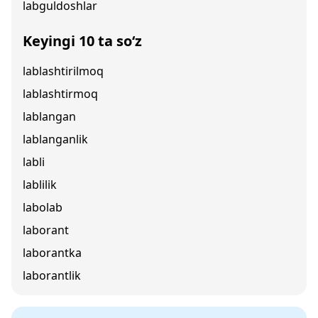
labguldoshlar
Keyingi 10 ta so‘z
lablashtirilmoq
lablashtirmoq
lablangan
lablanganlik
labli
lablilik
labolab
laborant
laborantka
laborantlik