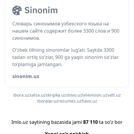
Словарь синонимов узбекского языка на
нашем сайте содержит более 3300 слов и 900
синонимов.
O‘zbek tilining sinonimlar lug‘ati. Saytda 3300
tadan ortiq so‘zlar, 900 ga yaqin sinonim so‘zlar
to‘plamiga jamlangan.
sinonim.uz
ibora.uz
salsa.uz
skripka.uz
slovo.uz
television.uz
vatt.uz
iboralar.uz
resumes.uz
havo.uz
Imlo.uz saytining bazasida jami
87 110
ta so‘z bor
Yangi so‘z qo‘shish