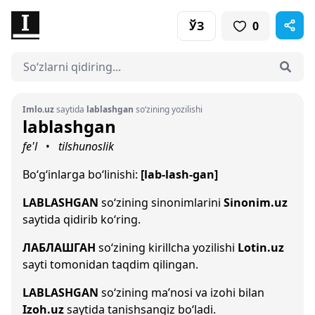
ЎЗ
0
Imlo.uz
saytida
lablashgan
so‘zining yozilishi
lablashgan
fe'l
tilshunoslik
•
Bo‘g‘inlarga bo‘linishi:
[lab-lash-gan]
LABLASHGAN
so‘zining sinonimlarini
Sinonim.uz
saytida qidirib ko‘ring.
ЛАБЛАШГАН
so‘zining kirillcha yozilishi
Lotin.uz
sayti tomonidan taqdim qilingan.
LABLASHGAN
so‘zining ma’nosi va izohi bilan
Izoh.uz
saytida tanishsangiz bo‘ladi.