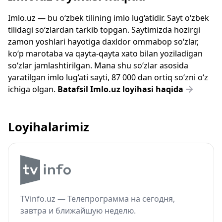
Imlo.uz — bu o‘zbek tilining imlo lug‘atidir. Sayt o‘zbek
tilidagi so‘zlardan tarkib topgan. Saytimizda hozirgi
zamon yoshlari hayotiga daxldor ommabop so‘zlar,
ko‘p marotaba va qayta-qayta xato bilan yoziladigan
so‘zlar jamlashtirilgan. Mana shu so‘zlar asosida
yaratilgan imlo lug‘ati sayti, 87 000 dan ortiq so‘zni o‘z
ichiga olgan.
Batafsil Imlo.uz loyihasi haqida
Loyihalarimiz
TVinfo.uz — Телепрограмма на сегодня,
завтра и ближайшую неделю.