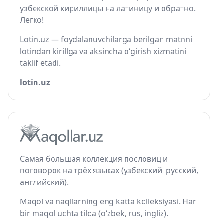
узбекской кириллицы на латиницу и обратно.
Легко!
Lotin.uz — foydalanuvchilarga berilgan matnni
lotindan kirillga va aksincha o‘girish xizmatini
taklif etadi.
lotin.uz
Самая большая коллекция пословиц и
поговорок на трёх языках (узбекский, русский,
английский).
Maqol va naqllarning eng katta kolleksiyasi. Har
bir maqol uchta tilda (o‘zbek, rus, ingliz).