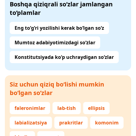
Boshqa qiziqrali so‘zlar jamlangan
to‘plamlar
Eng to‘g‘ri yozilishi kerak bo‘lgan so‘z
Mumtoz adabiyotimizdagi so‘zlar
Konstitutsiyada ko‘p uchraydigan so‘zlar
Siz uchun qiziq bo‘lishi mumkin
bo‘lgan so‘zlar
faleronimlar
lab-tish
ellipsis
labializatsiya
prakritlar
komonim