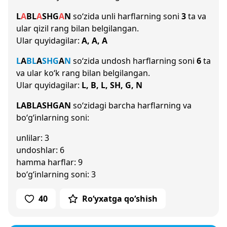
L
A
B
L
A
SH
G
A
N
so‘zida unli harflarning soni
3
ta va
ular qizil rang bilan belgilangan.
Ular quyidagilar:
A, A, A
L
A
B
L
A
SH
G
A
N
so‘zida undosh harflarning soni
6
ta
va ular ko‘k rang bilan belgilangan.
Ular quyidagilar:
L, B, L, SH, G, N
LABLASHGAN
so‘zidagi barcha harflarning va
bo‘g‘inlarning soni:
unlilar: 3
undoshlar: 6
hamma harflar: 9
bo‘g‘inlarning soni: 3
40
Ro‘yxatga qo‘shish