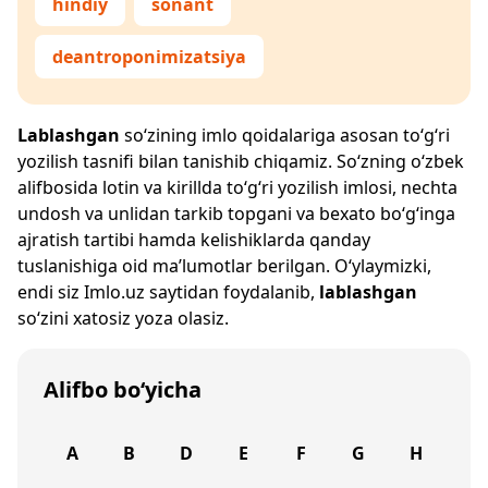
hindiy
sonant
deantroponimizatsiya
Lablashgan
so‘zining imlo qoidalariga asosan to‘g‘ri
yozilish tasnifi bilan tanishib chiqamiz. So‘zning o‘zbek
alifbosida lotin va kirillda to‘g‘ri yozilish imlosi, nechta
undosh va unlidan tarkib topgani va bexato bo‘g‘inga
ajratish tartibi hamda kelishiklarda qanday
tuslanishiga oid ma’lumotlar berilgan. O‘ylaymizki,
endi siz
Imlo.uz
saytidan foydalanib,
lablashgan
so‘zini xatosiz yoza olasiz.
Alifbo bo‘yicha
A
B
D
E
F
G
H