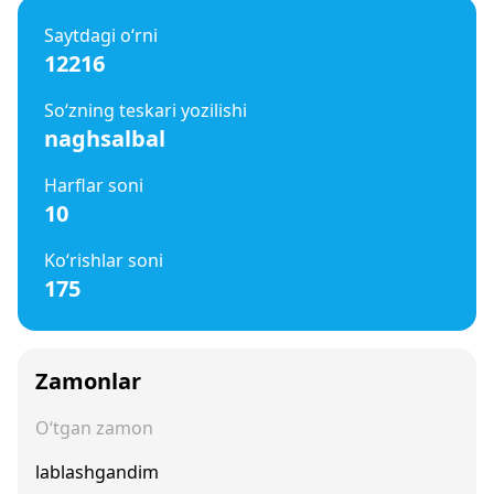
Saytdagi o‘rni
12216
So‘zning teskari yozilishi
naghsalbal
Harflar soni
10
Ko‘rishlar soni
175
Zamonlar
O‘tgan zamon
lablashgandim