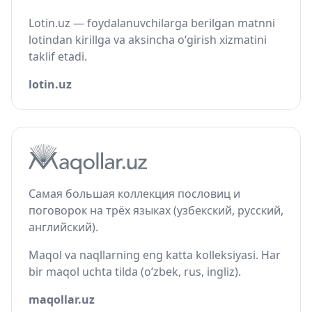
Lotin.uz — foydalanuvchilarga berilgan matnni
lotindan kirillga va aksincha o‘girish xizmatini
taklif etadi.
lotin.uz
Самая большая коллекция пословиц и
поговорок на трёх языках (узбекский, русский,
английский).
Maqol va naqllarning eng katta kolleksiyasi. Har
bir maqol uchta tilda (o‘zbek, rus, ingliz).
maqollar.uz