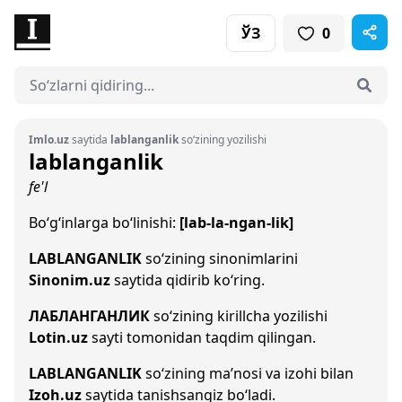
ЎЗ
0
Imlo.uz
saytida
lablanganlik
so‘zining yozilishi
lablanganlik
fe'l
Bo‘g‘inlarga bo‘linishi:
[lab-la-ngan-lik]
LABLANGANLIK
so‘zining sinonimlarini
Sinonim.uz
saytida qidirib ko‘ring.
ЛАБЛАНГАНЛИК
so‘zining kirillcha yozilishi
Lotin.uz
sayti tomonidan taqdim qilingan.
LABLANGANLIK
so‘zining ma’nosi va izohi bilan
Izoh.uz
saytida tanishsangiz bo‘ladi.