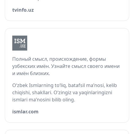
tvinfo.uz
Полный смысл, происхождение, формы
узбекских имён. Узнайте смысл своего имени
и имён близких.
O‘zbek Ismlarning to‘liq, batafsil ma’nosi, kelib
chiqishi, shakllari. O‘zingiz va yaqinlaringizni
ismlari ma’nosini bilib oling.
ismlar.com