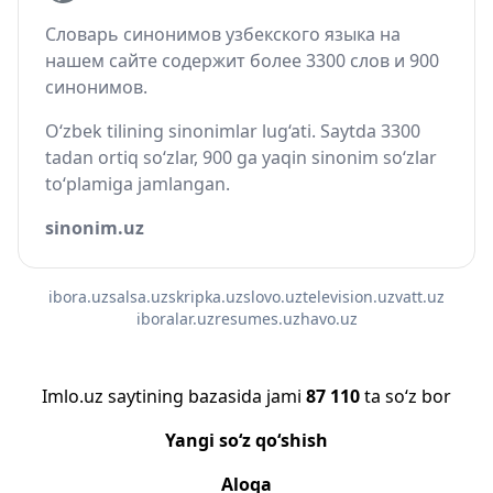
Словарь синонимов узбекского языка на
нашем сайте содержит более 3300 слов и 900
синонимов.
O‘zbek tilining sinonimlar lug‘ati. Saytda 3300
tadan ortiq so‘zlar, 900 ga yaqin sinonim so‘zlar
to‘plamiga jamlangan.
sinonim.uz
ibora.uz
salsa.uz
skripka.uz
slovo.uz
television.uz
vatt.uz
iboralar.uz
resumes.uz
havo.uz
Imlo.uz saytining bazasida jami
87 110
ta so‘z bor
Yangi so‘z qo‘shish
Aloqa