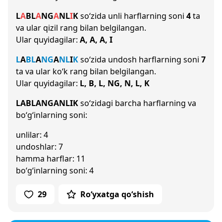
L
A
B
L
A
NG
A
N
L
I
K
so‘zida unli harflarning soni
4
ta
va ular qizil rang bilan belgilangan.
Ular quyidagilar:
A, A, A, I
L
A
B
L
A
NG
A
N
L
I
K
so‘zida undosh harflarning soni
7
ta va ular ko‘k rang bilan belgilangan.
Ular quyidagilar:
L, B, L, NG, N, L, K
LABLANGANLIK
so‘zidagi barcha harflarning va
bo‘g‘inlarning soni:
unlilar: 4
undoshlar: 7
hamma harflar: 11
bo‘g‘inlarning soni: 4
29
Ro‘yxatga qo‘shish