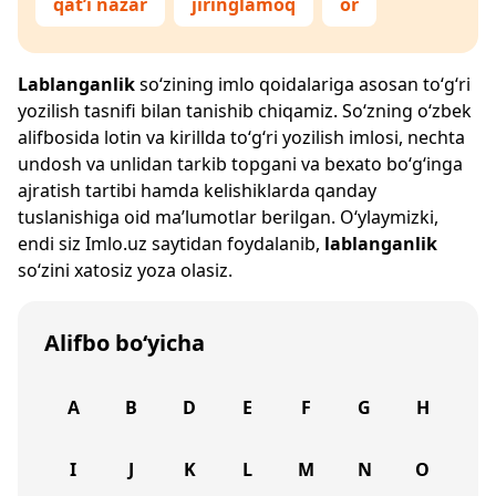
qat’i nazar
jiringlamoq
or
Lablanganlik
so‘zining imlo qoidalariga asosan to‘g‘ri
yozilish tasnifi bilan tanishib chiqamiz. So‘zning o‘zbek
alifbosida lotin va kirillda to‘g‘ri yozilish imlosi, nechta
undosh va unlidan tarkib topgani va bexato bo‘g‘inga
ajratish tartibi hamda kelishiklarda qanday
tuslanishiga oid ma’lumotlar berilgan. O‘ylaymizki,
endi siz
Imlo.uz
saytidan foydalanib,
lablanganlik
so‘zini xatosiz yoza olasiz.
Alifbo bo‘yicha
A
B
D
E
F
G
H
I
J
K
L
M
N
O