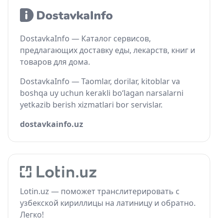
DostavkaInfo — Каталог сервисов,
предлагающих доставку еды, лекарств, книг и
товаров для дома.
DostavkaInfo — Taomlar, dorilar, kitoblar va
boshqa uy uchun kerakli bo‘lagan narsalarni
yetkazib berish xizmatlari bor servislar.
dostavkainfo.uz
Lotin.uz — поможет транслитерировать с
узбекской кириллицы на латиницу и обратно.
Легко!