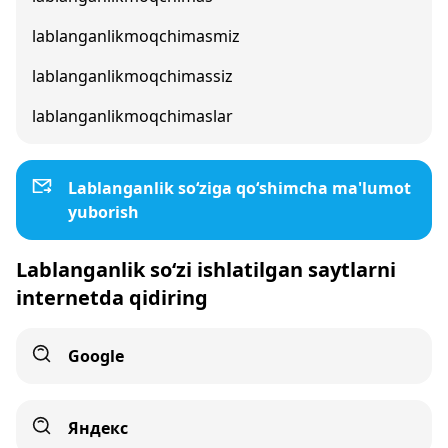
lablanganlikmoqchimasmiz
lablanganlikmoqchimassiz
lablanganlikmoqchimaslar
Lablanganlik so‘ziga qo‘shimcha ma'lumot
yuborish
Lablanganlik so‘zi ishlatilgan saytlarni
internetda qidiring
Google
Яндекс