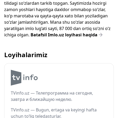
tilidagi so‘zlardan tarkib topgan. Saytimizda hozirgi
zamon yoshlari hayotiga daxldor ommabop so‘zlar,
ko‘p marotaba va qayta-qayta xato bilan yoziladigan
so‘zlar jamlashtirilgan. Mana shu so‘zlar asosida
yaratilgan imlo lug‘ati sayti, 87 000 dan ortiq so‘zni o‘z
ichiga olgan.
Batafsil Imlo.uz loyihasi haqida
Loyihalarimiz
TVinfo.uz — Телепрограмма на сегодня,
завтра и ближайшую неделю.
TVinfo.uz — Bugun, ertaga va keyingi hafta
uchun to‘liq teledasturlar.