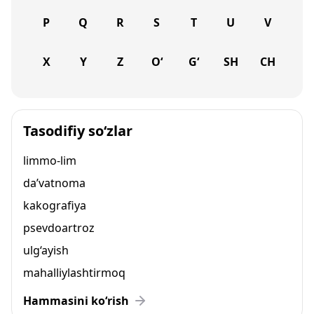
P
Q
R
S
T
U
V
X
Y
Z
O‘
G‘
SH
CH
Tasodifiy so‘zlar
limmo-lim
da’vatnoma
kakografiya
psevdoartroz
ulg‘ayish
mahalliylashtirmoq
Hammasini ko‘rish