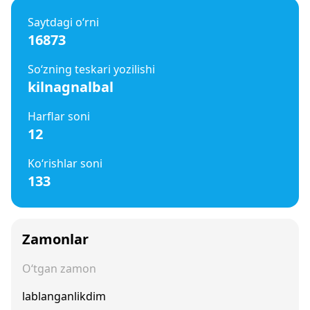
Saytdagi o‘rni
16873
So‘zning teskari yozilishi
kilnagnalbal
Harflar soni
12
Ko‘rishlar soni
133
Zamonlar
O‘tgan zamon
lablanganlikdim