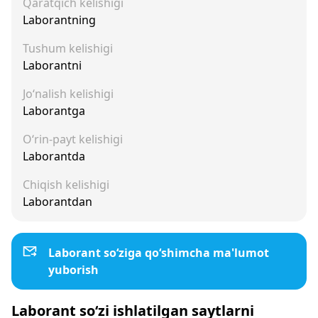
Qaratqich kelishigi
Laborantning
Tushum kelishigi
Laborantni
Jo‘nalish kelishigi
Laborantga
O‘rin-payt kelishigi
Laborantda
Chiqish kelishigi
Laborantdan
Laborant so‘ziga qo‘shimcha ma'lumot
yuborish
Laborant so‘zi ishlatilgan saytlarni