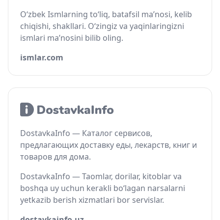
O‘zbek Ismlarning to‘liq, batafsil ma’nosi, kelib
chiqishi, shakllari. O‘zingiz va yaqinlaringizni
ismlari ma’nosini bilib oling.
ismlar.com
DostavkaInfo — Каталог сервисов,
предлагающих доставку еды, лекарств, книг и
товаров для дома.
DostavkaInfo — Taomlar, dorilar, kitoblar va
boshqa uy uchun kerakli bo‘lagan narsalarni
yetkazib berish xizmatlari bor servislar.
dostavkainfo.uz