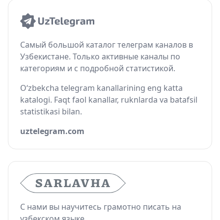
Самый большой каталог телеграм каналов в
Узбекистане. Только активные каналы по
категориям и с подробной статистикой.
O‘zbekcha telegram kanallarining eng katta
katalogi. Faqt faol kanallar, ruknlarda va batafsil
statistikasi bilan.
uztelegram.com
С нами вы научитесь грамотно писать на
узбекском языке.