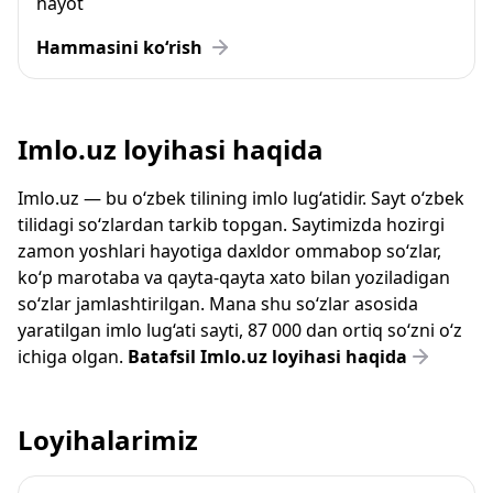
hayot
Hammasini ko‘rish
Imlo.uz loyihasi haqida
Imlo.uz — bu o‘zbek tilining imlo lug‘atidir. Sayt o‘zbek
tilidagi so‘zlardan tarkib topgan. Saytimizda hozirgi
zamon yoshlari hayotiga daxldor ommabop so‘zlar,
ko‘p marotaba va qayta-qayta xato bilan yoziladigan
so‘zlar jamlashtirilgan. Mana shu so‘zlar asosida
yaratilgan imlo lug‘ati sayti, 87 000 dan ortiq so‘zni o‘z
ichiga olgan.
Batafsil Imlo.uz loyihasi haqida
Loyihalarimiz