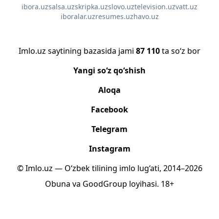
ibora.uz
salsa.uz
skripka.uz
slovo.uz
television.uz
vatt.uz
iboralar.uz
resumes.uz
havo.uz
Imlo.uz saytining bazasida jami
87 110
ta so‘z bor
Yangi so‘z qo‘shish
Aloqa
Facebook
Telegram
Instagram
© Imlo.uz — O‘zbek tilining imlo lug‘ati, 2014–2026
Obuna
va
GoodGroup
loyihasi.
18+