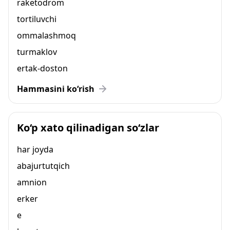
raketodrom
tortiluvchi
ommalashmoq
turmaklov
ertak-doston
Hammasini ko‘rish
Ko‘p xato qilinadigan so‘zlar
har joyda
abajurtutqich
amnion
erker
e