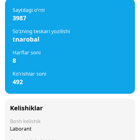
Saytdagi o‘rni
3987
So‘zning teskari yozilishi
tnarobal
Harflar soni
8
Ko‘rishlar soni
492
Kelishiklar
Bosh kelishik
Laborant