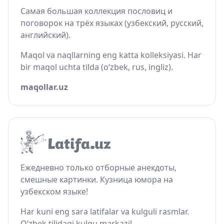
Самая большая коллекция пословиц и
поговорок на трёх языках (узбекский, русский,
английский).
Maqol va naqllarning eng katta kolleksiyasi. Har
bir maqol uchta tilda (o‘zbek, rus, ingliz).
maqollar.uz
Ежедневно только отборные анекдоты,
смешные картинки. Кузница юмора на
узбекском языке!
Har kuni eng sara latifalar va kulguli rasmlar.
O‘zbek tilidagi kulgu markazi!