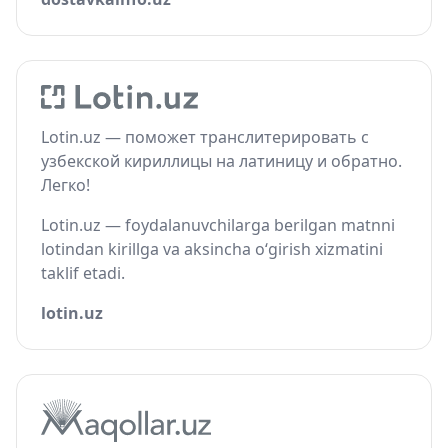
Lotin.uz — поможет транслитерировать с
узбекской кириллицы на латиницу и обратно.
Легко!
Lotin.uz — foydalanuvchilarga berilgan matnni
lotindan kirillga va aksincha o‘girish xizmatini
taklif etadi.
lotin.uz