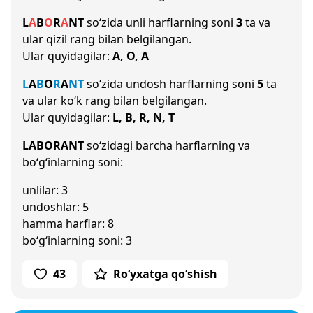
L
A
B
O
R
A
N
T
so‘zida unli harflarning soni
3
ta va
ular qizil rang bilan belgilangan.
Ular quyidagilar:
A, O, A
L
A
B
O
R
A
N
T
so‘zida undosh harflarning soni
5
ta
va ular ko‘k rang bilan belgilangan.
Ular quyidagilar:
L, B, R, N, T
LABORANT
so‘zidagi barcha harflarning va
bo‘g‘inlarning soni:
unlilar: 3
undoshlar: 5
hamma harflar: 8
bo‘g‘inlarning soni: 3
43
Ro‘yxatga qo‘shish