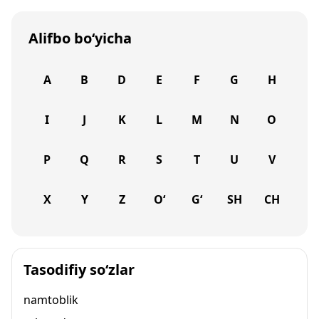
Alifbo bo‘yicha
A
B
D
E
F
G
H
I
J
K
L
M
N
O
P
Q
R
S
T
U
V
X
Y
Z
O‘
G‘
SH
CH
Tasodifiy so‘zlar
namtoblik