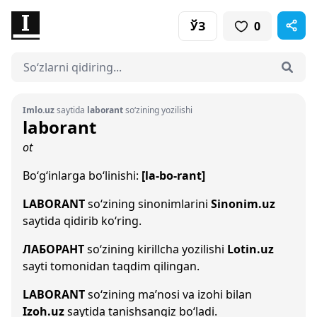
ЎЗ
0
Imlo.uz
saytida
laborant
so‘zining yozilishi
laborant
ot
Bo‘g‘inlarga bo‘linishi:
[la-bo-rant]
LABORANT
so‘zining sinonimlarini
Sinonim.uz
saytida qidirib ko‘ring.
ЛАБОРАНТ
so‘zining kirillcha yozilishi
Lotin.uz
sayti tomonidan taqdim qilingan.
LABORANT
so‘zining ma’nosi va izohi bilan
Izoh.uz
saytida tanishsangiz bo‘ladi.