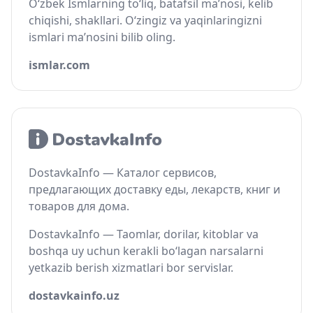
O‘zbek Ismlarning to‘liq, batafsil ma’nosi, kelib
chiqishi, shakllari. O‘zingiz va yaqinlaringizni
ismlari ma’nosini bilib oling.
ismlar.com
DostavkaInfo — Каталог сервисов,
предлагающих доставку еды, лекарств, книг и
товаров для дома.
DostavkaInfo — Taomlar, dorilar, kitoblar va
boshqa uy uchun kerakli bo‘lagan narsalarni
yetkazib berish xizmatlari bor servislar.
dostavkainfo.uz