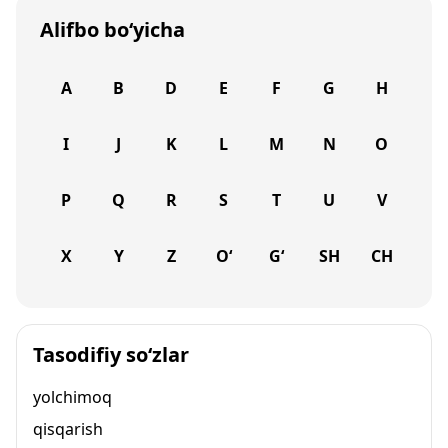
Alifbo bo‘yicha
A
B
D
E
F
G
H
I
J
K
L
M
N
O
P
Q
R
S
T
U
V
X
Y
Z
O‘
G‘
SH
CH
Tasodifiy so‘zlar
yolchimoq
qisqarish