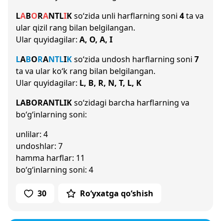
L
A
B
O
R
A
N
T
L
I
K
so‘zida unli harflarning soni
4
ta va
ular qizil rang bilan belgilangan.
Ular quyidagilar:
A, O, A, I
L
A
B
O
R
A
N
T
L
I
K
so‘zida undosh harflarning soni
7
ta va ular ko‘k rang bilan belgilangan.
Ular quyidagilar:
L, B, R, N, T, L, K
LABORANTLIK
so‘zidagi barcha harflarning va
bo‘g‘inlarning soni:
unlilar: 4
undoshlar: 7
hamma harflar: 11
bo‘g‘inlarning soni: 4
30
Ro‘yxatga qo‘shish