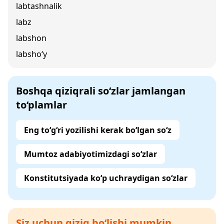
labtashnalik
labz
labshon
labsho‘y
Boshqa qiziqrali so‘zlar jamlangan
to‘plamlar
Eng to‘g‘ri yozilishi kerak bo‘lgan so‘z
Mumtoz adabiyotimizdagi so‘zlar
Konstitutsiyada ko‘p uchraydigan so‘zlar
Siz uchun qiziq bo‘lishi mumkin