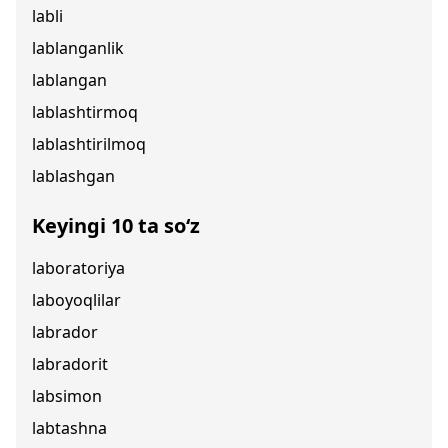
labli
lablanganlik
lablangan
lablashtirmoq
lablashtirilmoq
lablashgan
Keyingi 10 ta so‘z
laboratoriya
laboyoqlilar
labrador
labradorit
labsimon
labtashna