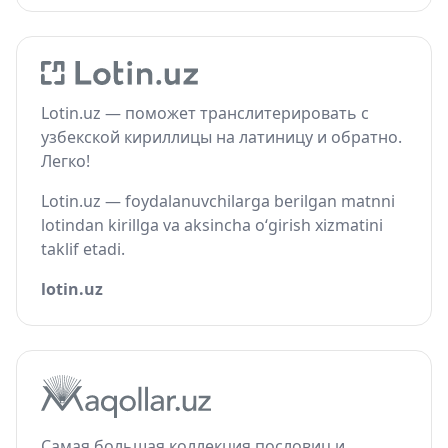
Lotin.uz — поможет транслитерировать с
узбекской кириллицы на латиницу и обратно.
Легко!
Lotin.uz — foydalanuvchilarga berilgan matnni
lotindan kirillga va aksincha o‘girish xizmatini
taklif etadi.
lotin.uz
Самая большая коллекция пословиц и