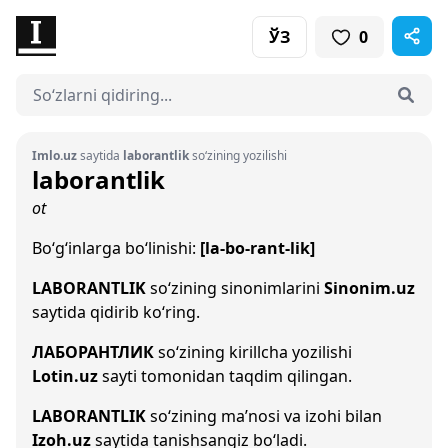
ЎЗ
0
Imlo.uz
saytida
laborantlik
so‘zining yozilishi
laborantlik
ot
Bo‘g‘inlarga bo‘linishi:
[la-bo-rant-lik]
LABORANTLIK
so‘zining sinonimlarini
Sinonim.uz
saytida qidirib ko‘ring.
ЛАБОРАНТЛИК
so‘zining kirillcha yozilishi
Lotin.uz
sayti tomonidan taqdim qilingan.
LABORANTLIK
so‘zining ma’nosi va izohi bilan
Izoh.uz
saytida tanishsangiz bo‘ladi.