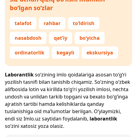
bo‘lgan so‘zlar
talafot
rahbar
to‘ldirish
nasabdosh
qat’iy
bo‘yicha
ordinatorlik
kegayli
ekskursiya
Laborantlik
so‘zining imlo qoidalariga asosan to‘g‘ri
yozilish tasnifi bilan tanishib chiqamiz. So‘zning o‘zbek
alifbosida lotin va kirillda to‘g‘ri yozilish imlosi, nechta
undosh va unlidan tarkib topgani va bexato bo‘g‘inga
ajratish tartibi hamda kelishiklarda qanday
tuslanishiga oid ma’lumotlar berilgan. O‘ylaymizki,
endi siz
Imlo.uz
saytidan foydalanib,
laborantlik
so‘zini xatosiz yoza olasiz.