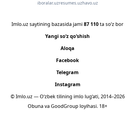
iboralar.uz
resumes.uz
havo.uz
Imlo.uz saytining bazasida jami
87 110
ta so‘z bor
Yangi so‘z qo‘shish
Aloqa
Facebook
Telegram
Instagram
© Imlo.uz — O‘zbek tilining imlo lug‘ati, 2014–2026
Obuna
va
GoodGroup
loyihasi.
18+