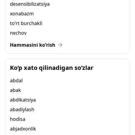
desensibilizatsiya
xonabazm
to‘rt burchakli
nechov
Hammasini ko‘rish
Ko‘p xato qilinadigan so‘zlar
abdal
abak
abdikatsiya
abadiylash
hodisa
abjadxonlik