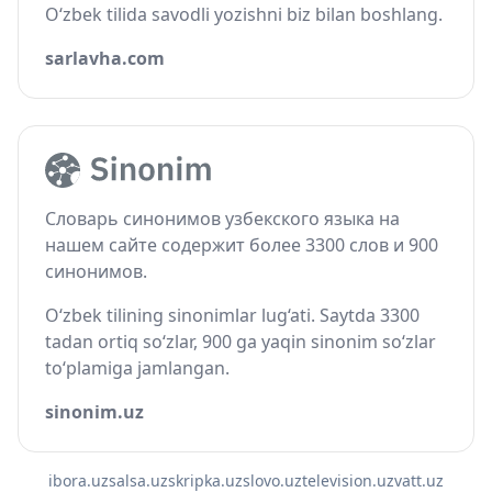
O‘zbek tilida savodli yozishni biz bilan boshlang.
sarlavha.com
Словарь синонимов узбекского языка на
нашем сайте содержит более 3300 слов и 900
синонимов.
O‘zbek tilining sinonimlar lug‘ati. Saytda 3300
tadan ortiq so‘zlar, 900 ga yaqin sinonim so‘zlar
to‘plamiga jamlangan.
sinonim.uz
ibora.uz
salsa.uz
skripka.uz
slovo.uz
television.uz
vatt.uz