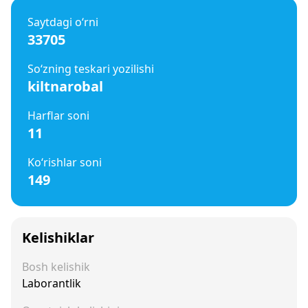
Saytdagi o‘rni
33705
So‘zning teskari yozilishi
kiltnarobal
Harflar soni
11
Ko‘rishlar soni
149
Kelishiklar
Bosh kelishik
Laborantlik