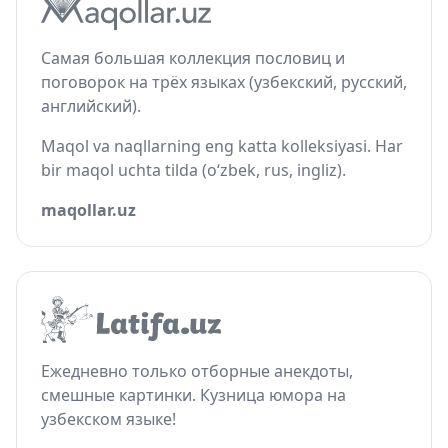
Самая большая коллекция пословиц и
поговорок на трёх языках (узбекский, русский,
английский).
Maqol va naqllarning eng katta kolleksiyasi. Har
bir maqol uchta tilda (o‘zbek, rus, ingliz).
maqollar.uz
Ежедневно только отборные анекдоты,
смешные картинки. Кузница юмора на
узбекском языке!