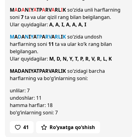
M
A
D
A
N
I
Y
A
T
P
A
R
V
A
R
L
I
K
so‘zida unli harflarning
soni
7
ta va ular qizil rang bilan belgilangan.
Ular quyidagilar:
A, A, I, A, A, A, I
M
A
D
A
N
I
Y
A
T
P
A
R
V
A
R
L
I
K
so‘zida undosh
harflarning soni
11
ta va ular ko‘k rang bilan
belgilangan.
Ular quyidagilar:
M, D, N, Y, T, P, R, V, R, L, K
MADANIYATPARVARLIK
so‘zidagi barcha
harflarning va bo‘g‘inlarning soni:
unlilar: 7
undoshlar: 11
hamma harflar: 18
bo‘g‘inlarning soni: 7
41
Ro‘yxatga qo‘shish