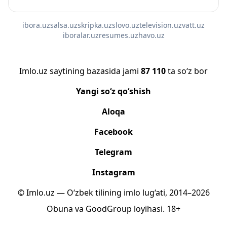
ibora.uz
salsa.uz
skripka.uz
slovo.uz
television.uz
vatt.uz
iboralar.uz
resumes.uz
havo.uz
Imlo.uz saytining bazasida jami
87 110
ta so‘z bor
Yangi so‘z qo‘shish
Aloqa
Facebook
Telegram
Instagram
© Imlo.uz — O‘zbek tilining imlo lug‘ati, 2014–2026
Obuna
va
GoodGroup
loyihasi.
18+