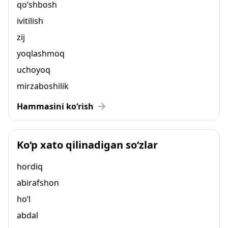
qo‘shbosh
ivitilish
zij
yoqlashmoq
uchoyoq
mirzaboshilik
Hammasini ko‘rish
Ko‘p xato qilinadigan so‘zlar
hordiq
abirafshon
ho‘l
abdal