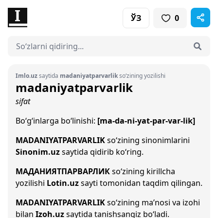
ЎЗ
0
Imlo.uz
saytida
madaniyatparvarlik
so‘zining yozilishi
madaniyatparvarlik
sifat
Bo‘g‘inlarga bo‘linishi:
[ma-da-ni-yat-par-var-lik]
MADANIYATPARVARLIK
so‘zining sinonimlarini
Sinonim.uz
saytida qidirib ko‘ring.
МАДАНИЯТПАРВАРЛИК
so‘zining kirillcha
yozilishi
Lotin.uz
sayti tomonidan taqdim qilingan.
MADANIYATPARVARLIK
so‘zining ma’nosi va izohi
bilan
Izoh.uz
saytida tanishsangiz bo‘ladi.