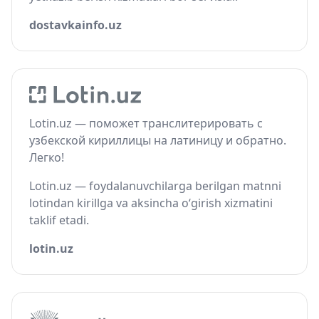
dostavkainfo.uz
Lotin.uz — поможет транслитерировать с
узбекской кириллицы на латиницу и обратно.
Легко!
Lotin.uz — foydalanuvchilarga berilgan matnni
lotindan kirillga va aksincha o‘girish xizmatini
taklif etadi.
lotin.uz