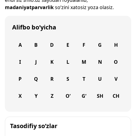
endi siz
Imlo.uz
saytidan foydalanib,
madaniyatparvarlik
so‘zini xatosiz yoza olasiz.
Alifbo bo‘yicha
A
B
D
E
F
G
H
I
J
K
L
M
N
O
P
Q
R
S
T
U
V
X
Y
Z
O‘
G‘
SH
CH
Tasodifiy so‘zlar