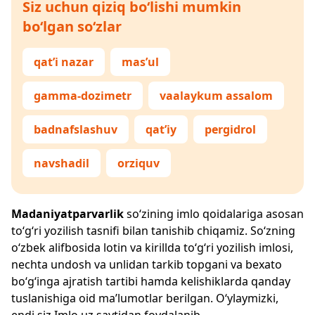
Siz uchun qiziq bo‘lishi mumkin
bo‘lgan so‘zlar
qat’i nazar
mas’ul
gamma-dozimetr
vaalaykum assalom
badnafslashuv
qat’iy
pergidrol
navshadil
orziquv
Madaniyatparvarlik
so‘zining imlo qoidalariga asosan
to‘g‘ri yozilish tasnifi bilan tanishib chiqamiz. So‘zning
o‘zbek alifbosida lotin va kirillda to‘g‘ri yozilish imlosi,
nechta undosh va unlidan tarkib topgani va bexato
bo‘g‘inga ajratish tartibi hamda kelishiklarda qanday
tuslanishiga oid ma’lumotlar berilgan. O‘ylaymizki,