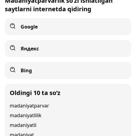
Madaniyatparvarlik so‘zi ishlatilgan
saytlarni internetda qidiring
Google
Яндекс
Bing
Oldingi 10 ta so‘z
madaniyatparvar
madaniyatlilik
madaniyatli
madaniyat