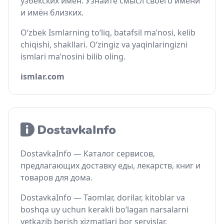
узбекских имён. Узнайте смысл своего имени
и имён близких.
O‘zbek Ismlarning to‘liq, batafsil ma’nosi, kelib
chiqishi, shakllari. O‘zingiz va yaqinlaringizni
ismlari ma’nosini bilib oling.
ismlar.com
DostavkaInfo — Каталог сервисов,
предлагающих доставку еды, лекарств, книг и
товаров для дома.
DostavkaInfo — Taomlar, dorilar, kitoblar va
boshqa uy uchun kerakli bo‘lagan narsalarni
yetkazib berish xizmatlari bor servislar.