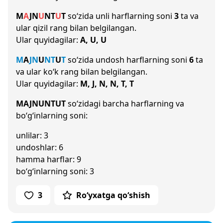
M
A
J
N
U
N
T
U
T
so‘zida unli harflarning soni
3
ta va
ular qizil rang bilan belgilangan.
Ular quyidagilar:
A, U, U
M
A
J
N
U
N
T
U
T
so‘zida undosh harflarning soni
6
ta
va ular ko‘k rang bilan belgilangan.
Ular quyidagilar:
M, J, N, N, T, T
MAJNUNTUT
so‘zidagi barcha harflarning va
bo‘g‘inlarning soni:
unlilar: 3
undoshlar: 6
hamma harflar: 9
bo‘g‘inlarning soni: 3
3
Ro‘yxatga qo‘shish