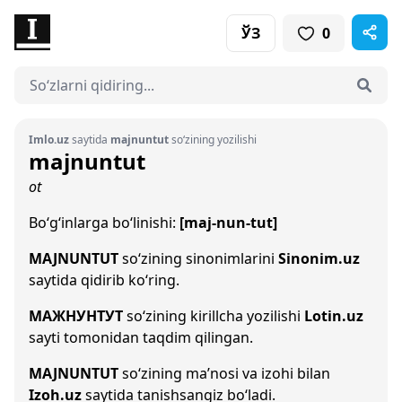
ЎЗ
0
Imlo.uz
saytida
majnuntut
so‘zining yozilishi
majnuntut
ot
Bo‘g‘inlarga bo‘linishi:
[maj-nun-tut]
MAJNUNTUT
so‘zining sinonimlarini
Sinonim.uz
saytida qidirib ko‘ring.
МАЖНУНТУТ
so‘zining kirillcha yozilishi
Lotin.uz
sayti tomonidan taqdim qilingan.
MAJNUNTUT
so‘zining ma’nosi va izohi bilan
Izoh.uz
saytida tanishsangiz bo‘ladi.