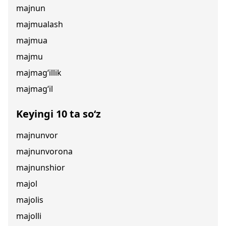
majnun
majmualash
majmua
majmu
majmag‘illik
majmag‘il
Keyingi 10 ta so‘z
majnunvor
majnunvorona
majnunshior
majol
majolis
majolli