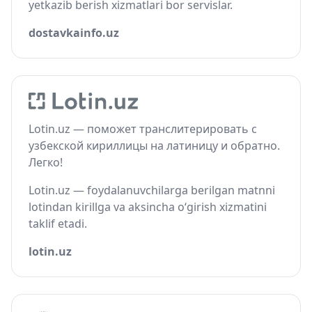
yetkazib berish xizmatlari bor servislar.
dostavkainfo.uz
Lotin.uz — поможет транслитерировать с
узбекской кириллицы на латиницу и обратно.
Легко!
Lotin.uz — foydalanuvchilarga berilgan matnni
lotindan kirillga va aksincha o‘girish xizmatini
taklif etadi.
lotin.uz