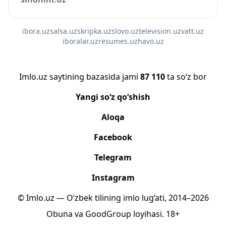
ibora.uz
salsa.uz
skripka.uz
slovo.uz
television.uz
vatt.uz
iboralar.uz
resumes.uz
havo.uz
Imlo.uz saytining bazasida jami
87 110
ta so‘z bor
Yangi so‘z qo‘shish
Aloqa
Facebook
Telegram
Instagram
© Imlo.uz — O‘zbek tilining imlo lug‘ati, 2014–2026
Obuna
va
GoodGroup
loyihasi.
18+