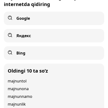
internetda qidiring
Google
Яндекс
Bing
Oldingi 10 ta so‘z
majnuntol
majnunona
majnunnamo
majnunlik