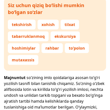
Siz uchun qiziq bo‘lishi mumkin
bo‘lgan so‘zlar
tekshirish
xohish
tilxat
tabarruklanmoq
ekskursiya
hoshimiylar
rahbar
to‘polon
mutaxassis
Majnuntut
so‘zining imlo qoidalariga asosan to‘g‘ri
yozilish tasnifi bilan tanishib chiqamiz. So‘zning o‘zbek
alifbosida lotin va kirillda to‘g‘ri yozilish imlosi, nechta
undosh va unlidan tarkib topgani va bexato bo‘g‘inga
ajratish tartibi hamda kelishiklarda qanday
tuslanishiga oid ma’lumotlar berilgan. O‘ylaymizki,