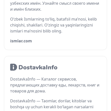
узбекских имён. Узнайте смысл своего имени
и имён близких.
O‘zbek Ismlarning to‘liq, batafsil ma’nosi, kelib
chiqishi, shakllari. O‘zingiz va yaqinlaringizni
ismlari ma’nosini bilib oling.
ismlar.com
DostavkaInfo — Каталог сервисов,
предлагающих доставку еды, лекарств, книг и
товаров для дома.
DostavkaInfo — Taomlar, dorilar, kitoblar va
boshqa uy uchun kerakli bo‘lagan narsalarni