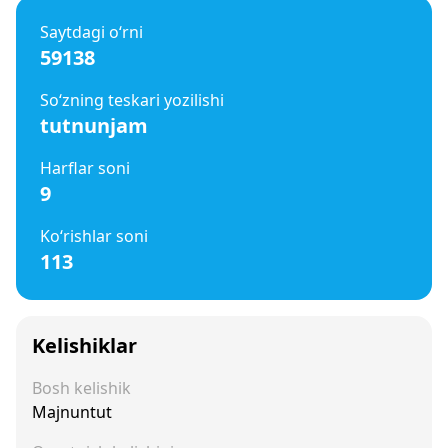
Saytdagi o‘rni
59138
So‘zning teskari yozilishi
tutnunjam
Harflar soni
9
Ko‘rishlar soni
113
Kelishiklar
Bosh kelishik
Majnuntut