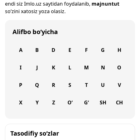
endi siz
Imlo.uz
saytidan foydalanib,
majnuntut
so‘zini xatosiz yoza olasiz.
Alifbo bo‘yicha
A
B
D
E
F
G
H
I
J
K
L
M
N
O
P
Q
R
S
T
U
V
X
Y
Z
O‘
G‘
SH
CH
Tasodifiy so‘zlar