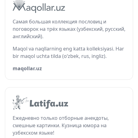
Самая большая коллекция пословиц и
поговорок на трёх языках (узбекский, русский,
английский).
Maqol va naqllarning eng katta kolleksiyasi. Har
bir maqol uchta tilda (o‘zbek, rus, ingliz).
maqollar.uz
Ежедневно только отборные анекдоты,
смешные картинки. Кузница юмора на
узбекском языке!