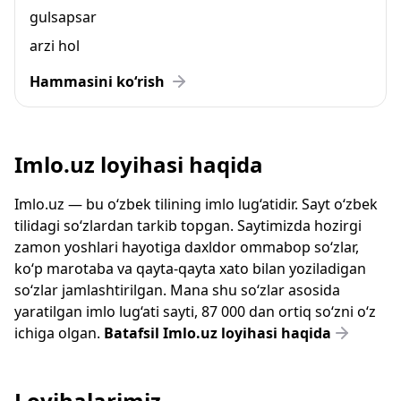
gulsapsar
arzi hol
Hammasini ko‘rish
Imlo.uz loyihasi haqida
Imlo.uz — bu o‘zbek tilining imlo lug‘atidir. Sayt o‘zbek
tilidagi so‘zlardan tarkib topgan. Saytimizda hozirgi
zamon yoshlari hayotiga daxldor ommabop so‘zlar,
ko‘p marotaba va qayta-qayta xato bilan yoziladigan
so‘zlar jamlashtirilgan. Mana shu so‘zlar asosida
yaratilgan imlo lug‘ati sayti, 87 000 dan ortiq so‘zni o‘z
ichiga olgan.
Batafsil Imlo.uz loyihasi haqida
Loyihalarimiz