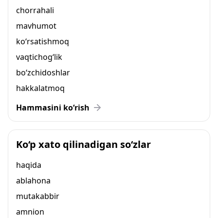
chorrahali
mavhumot
ko‘rsatishmoq
vaqtichog‘lik
bo‘zchidoshlar
hakkalatmoq
Hammasini ko‘rish
Ko‘p xato qilinadigan so‘zlar
haqida
ablahona
mutakabbir
amnion