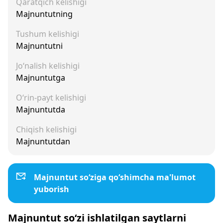
Qaratqich kelishigi
Majnuntutning
Tushum kelishigi
Majnuntutni
Jo‘nalish kelishigi
Majnuntutga
O‘rin-payt kelishigi
Majnuntutda
Chiqish kelishigi
Majnuntutdan
Majnuntut so‘ziga qo‘shimcha ma'lumot
yuborish
Majnuntut so‘zi ishlatilgan saytlarni