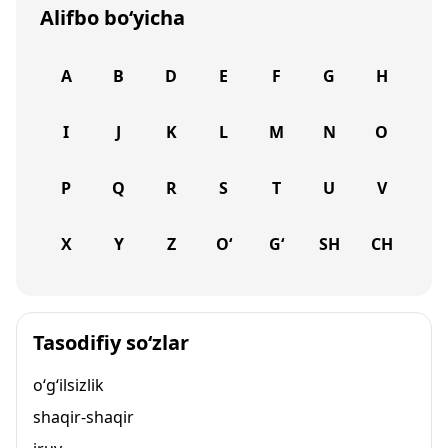
Alifbo bo‘yicha
A
B
D
E
F
G
H
I
J
K
L
M
N
O
P
Q
R
S
T
U
V
X
Y
Z
O‘
G‘
SH
CH
Tasodifiy so‘zlar
o‘g‘ilsizlik
shaqir-shaqir