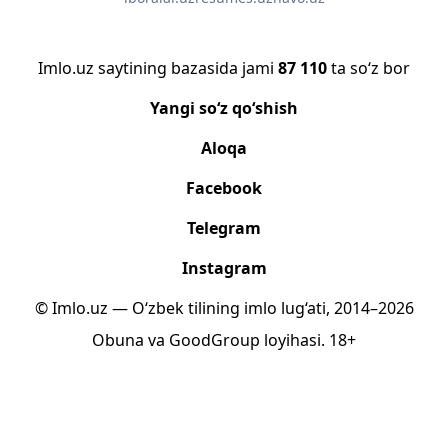
Imlo.uz saytining bazasida jami
87 110
ta so‘z bor
Yangi so‘z qo‘shish
Aloqa
Facebook
Telegram
Instagram
© Imlo.uz — O‘zbek tilining imlo lug‘ati, 2014–2026
Obuna
va
GoodGroup
loyihasi.
18+