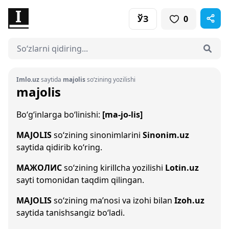
ЎЗ
0
Imlo.uz
saytida
majolis
so‘zining yozilishi
majolis
Bo‘g‘inlarga bo‘linishi:
[ma-jo-lis]
MAJOLIS
so‘zining sinonimlarini
Sinonim.uz
saytida qidirib ko‘ring.
МАЖОЛИС
so‘zining kirillcha yozilishi
Lotin.uz
sayti tomonidan taqdim qilingan.
MAJOLIS
so‘zining ma’nosi va izohi bilan
Izoh.uz
saytida tanishsangiz bo‘ladi.