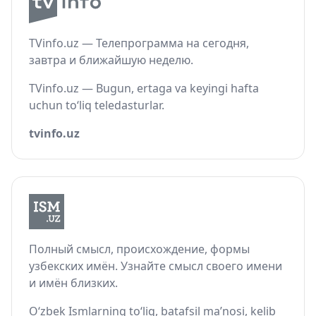
TVinfo.uz — Телепрограмма на сегодня,
завтра и ближайшую неделю.
TVinfo.uz — Bugun, ertaga va keyingi hafta
uchun to‘liq teledasturlar.
tvinfo.uz
Полный смысл, происхождение, формы
узбекских имён. Узнайте смысл своего имени
и имён близких.
O‘zbek Ismlarning to‘liq, batafsil ma’nosi, kelib