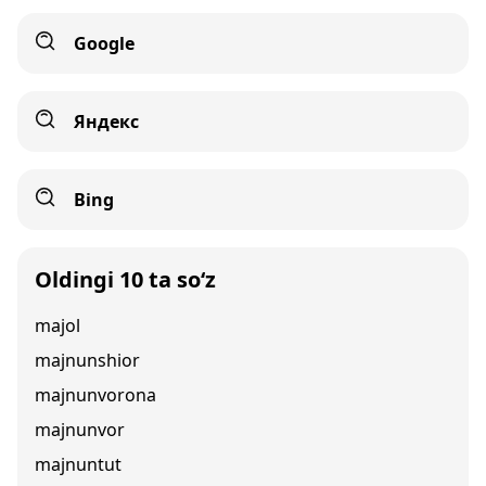
Google
Яндекс
Bing
Oldingi 10 ta so‘z
majol
majnunshior
majnunvorona
majnunvor
majnuntut