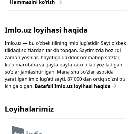
Hammasini ko‘rish
Imlo.uz loyihasi haqida
Imlo.uz — bu o‘zbek tilining imlo lug‘atidir. Sayt o‘zbek
tilidagi so‘zlardan tarkib topgan. Saytimizda hozirgi
zamon yoshlari hayotiga daxldor ommabop so‘zlar,
ko‘p marotaba va qayta-qayta xato bilan yoziladigan
so‘zlar jamlashtirilgan. Mana shu so‘zlar asosida
yaratilgan imlo lug‘ati sayti, 87 000 dan ortiq so‘zni o‘z
ichiga olgan.
Batafsil Imlo.uz loyihasi haqida
Loyihalarimiz