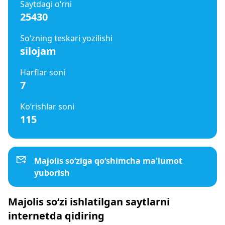
Saytdagi o‘rni
25430
So‘zning teskari yozilishi
silojam
Harflar soni
7
Ko‘rishlar soni
115
Majolis so‘ziga qo‘shimcha ma'lumot
yuborish
Majolis so‘zi ishlatilgan saytlarni
internetda qidiring