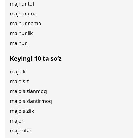
majnuntol
majnunona
majnunnamo
majnunlik
majnun
Keyingi 10 ta so‘z
majolli
majolsiz
majolsizlanmoq
majolsizlantirmoq
majolsizlik
major
majoritar