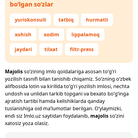
bo‘lgan so‘zlar
yuriskonsult
tatbiq
hurmatli
xohish
xodim
lippalamoq
jaydari
tilxat
filtr-press
Majolis
so‘zining imlo qoidalariga asosan to‘g‘ri
yozilish tasnifi bilan tanishib chiqamiz. So‘zning o‘zbek
alifbosida lotin va kirillda to‘g‘ri yozilish imlosi, nechta
undosh va unlidan tarkib topgani va bexato bo‘g‘inga
ajratish tartibi hamda kelishiklarda qanday
tuslanishiga oid ma’lumotlar berilgan. O‘ylaymizki,
endi siz
Imlo.uz
saytidan foydalanib,
majolis
so‘zini
xatosiz yoza olasiz.