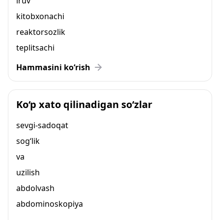
iruv
kitobxonachi
reaktorsozlik
teplitsachi
Hammasini ko‘rish
Ko‘p xato qilinadigan so‘zlar
sevgi-sadoqat
sog‘lik
va
uzilish
abdolvash
abdominoskopiya