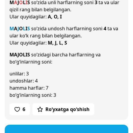
M
A
J
O
L
I
S
so‘zida unli harflarning soni
3
ta va ular
qizil rang bilan belgilangan.
Ular quyidagilar:
A, O, I
M
A
J
O
L
I
S
so‘zida undosh harflarning soni
4
ta va
ular ko‘k rang bilan belgilangan.
Ular quyidagilar:
M, J, L, S
MAJOLIS
so‘zidagi barcha harflarning va
bo‘g‘inlarning soni:
unlilar: 3
undoshlar: 4
hamma harflar: 7
bo‘g‘inlarning soni: 3
6
Ro‘yxatga qo‘shish