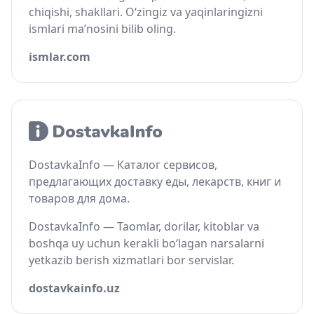
chiqishi, shakllari. O‘zingiz va yaqinlaringizni
ismlari ma’nosini bilib oling.
ismlar.com
DostavkaInfo — Каталог сервисов,
предлагающих доставку еды, лекарств, книг и
товаров для дома.
DostavkaInfo — Taomlar, dorilar, kitoblar va
boshqa uy uchun kerakli bo‘lagan narsalarni
yetkazib berish xizmatlari bor servislar.
dostavkainfo.uz