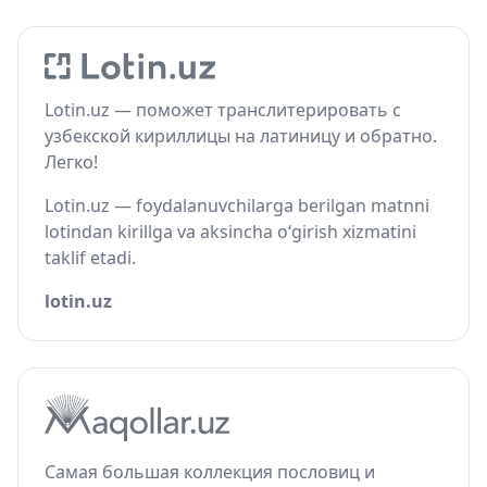
Lotin.uz — поможет транслитерировать с
узбекской кириллицы на латиницу и обратно.
Легко!
Lotin.uz — foydalanuvchilarga berilgan matnni
lotindan kirillga va aksincha o‘girish xizmatini
taklif etadi.
lotin.uz
Самая большая коллекция пословиц и