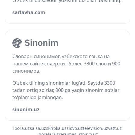
O‘zbek tilida savodli yozishni biz bilan boshlang.
sarlavha.com
Словарь синонимов узбекского языка на
нашем сайте содержит более 3300 слов и 900
синонимов.
O‘zbek tilining sinonimlar lug‘ati. Saytda 3300
tadan ortiq so‘zlar, 900 ga yaqin sinonim so‘zlar
to‘plamiga jamlangan.
sinonim.uz
ibora.uz
salsa.uz
skripka.uz
slovo.uz
television.uz
vatt.uz
iboralar.uz
resumes.uz
havo.uz